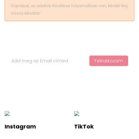
Sajnáljuk, az adatok frissítése folyamatban van, kérlek térj
vissza később!
Iratkozz Fel Hírlevelünkre
Feliratkozom
Ha értesülnél a legfelkapottabb termékekről és a legújabb
hajápolási trendekről, iratkozz fel a hírlevelünkre!
Instagram
TikTok