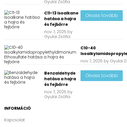
Gyulai Zsófia
C11-13 Isoalkane
Olvass tovább
hatása a hajra
és fejbőrre
nov
7, 2025
by
Gyulai Zsófia
C10-40
Isoalkylamidopropyle
nov
7, 2025
by
Gyulai Z
Benzaldehyde
Olvass tovább
hatása a hajra
és fejbőrre
nov
7, 2025
by
Gyulai Zsófia
INFORMÁCIÓ
Kapcsolat