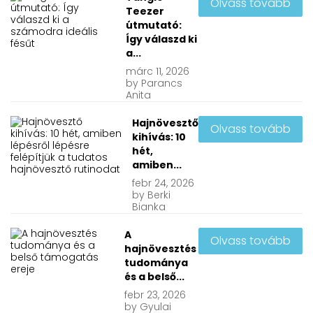
Olvass tovább
Teezer
útmutató:
Így válaszd ki
a...
márc
11, 2026
by
Parancs
Anita
Hajnövesztő
Olvass tovább
kihívás: 10
hét,
amiben...
febr
24, 2026
by
Berki
Bianka
A
Olvass tovább
hajnövesztés
tudománya
és a belső...
febr
23, 2026
by
Gyulai