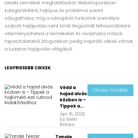
ideális termékek megtalálásáról. Webshopunkban
kategóriánként, hajtípus és probléma szerint
válogathatsz, míg a rutinajánló funkciónk személyre
szabott hajápolási rutint kínál. Regisztrált felhasználóként
véleményezheted a termékeket és olvashatsz mások
tapasztalatairól, blogunkban pedig inspiráló cikkek várnak
a tudatos hajápolás világából.
LEGFRISSEBB CIKKEK
Védd a
Olvass tovább
hajad alvás
közben is –
Tippek a...
ápr
15, 2026
by
Berki
Bianka
Tangle