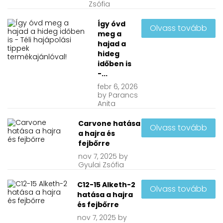
Zsófia
Így óvd
Olvass tovább
meg a
hajad a
hideg
időben is
-...
febr
6, 2026
by
Parancs
Anita
Carvone hatása
Olvass tovább
a hajra és
fejbőrre
nov
7, 2025
by
Gyulai Zsófia
C12-15 Alketh-2
Olvass tovább
hatása a hajra
és fejbőrre
nov
7, 2025
by