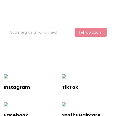
Iratkozz Fel Hírlevelünkre
Feliratkozom
Ha értesülnél a legfelkapottabb termékekről és a legújabb
hajápolási trendekről, iratkozz fel a hírlevelünkre!
Instagram
TikTok
Facebook
Szofi’s Haircare