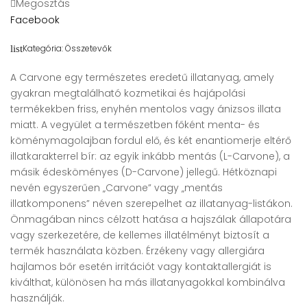
Megosztás
Facebook
Kategória:
Összetevők
list
A Carvone egy természetes eredetű illatanyag, amely
gyakran megtalálható kozmetikai és hajápolási
termékekben friss, enyhén mentolos vagy ánizsos illata
miatt. A vegyület a természetben főként menta- és
köménymagolajban fordul elő, és két enantiomerje eltérő
illatkarakterrel bír: az egyik inkább mentás (L-Carvone), a
másik édesköményes (D-Carvone) jellegű. Hétköznapi
nevén egyszerűen „Carvone” vagy „mentás
illatkomponens” néven szerepelhet az illatanyag-listákon.
Önmagában nincs célzott hatása a hajszálak állapotára
vagy szerkezetére, de kellemes illatélményt biztosít a
termék használata közben. Érzékeny vagy allergiára
hajlamos bőr esetén irritációt vagy kontaktallergiát is
kiválthat, különösen ha más illatanyagokkal kombinálva
használják.