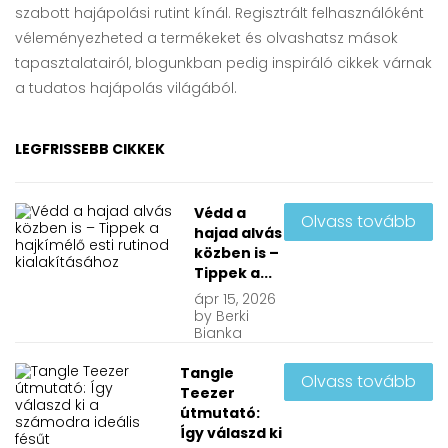
szabott hajápolási rutint kínál. Regisztrált felhasználóként
véleményezheted a termékeket és olvashatsz mások
tapasztalatairól, blogunkban pedig inspiráló cikkek várnak
a tudatos hajápolás világából.
LEGFRISSEBB CIKKEK
Védd a
Olvass tovább
hajad alvás
közben is –
Tippek a...
ápr
15, 2026
by
Berki
Bianka
Tangle
Olvass tovább
Teezer
útmutató:
Így válaszd ki