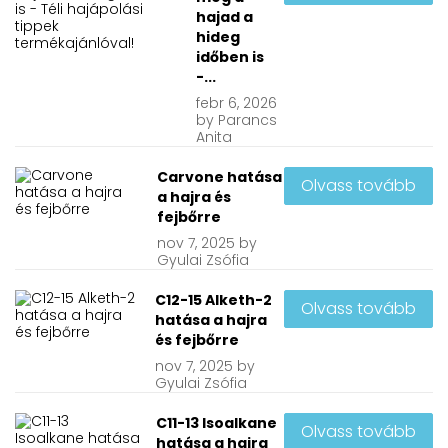
hajad a
hideg
időben is
-...
febr
6, 2026
by
Parancs
Anita
Carvone hatása
Olvass tovább
a hajra és
fejbőrre
nov
7, 2025
by
Gyulai Zsófia
C12-15 Alketh-2
Olvass tovább
hatása a hajra
és fejbőrre
nov
7, 2025
by
Gyulai Zsófia
C11-13 Isoalkane
Olvass tovább
hatása a hajra