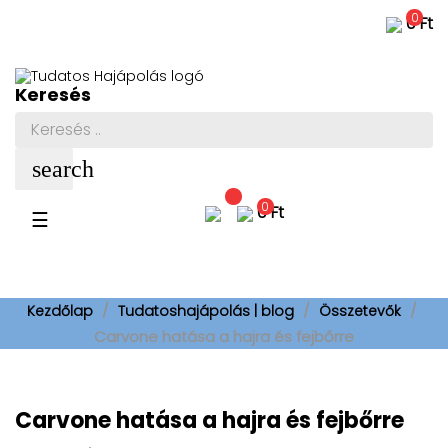
0
0 Ft
Keresés
search
0
0 Ft
Toggle
☰
navigation
Kezdőlap
Tudatoshajápolás | blog
Összetevők
Carvone hatása a hajra és fejbőrre
Carvone hatása a hajra és fejbőrre