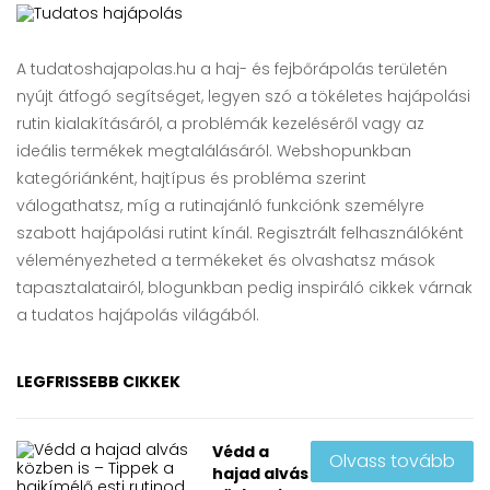
A tudatoshajapolas.hu a haj- és fejbőrápolás területén
nyújt átfogó segítséget, legyen szó a tökéletes hajápolási
rutin kialakításáról, a problémák kezeléséről vagy az
ideális termékek megtalálásáról. Webshopunkban
kategóriánként, hajtípus és probléma szerint
válogathatsz, míg a rutinajánló funkciónk személyre
szabott hajápolási rutint kínál. Regisztrált felhasználóként
véleményezheted a termékeket és olvashatsz mások
tapasztalatairól, blogunkban pedig inspiráló cikkek várnak
a tudatos hajápolás világából.
LEGFRISSEBB CIKKEK
Védd a
Olvass tovább
hajad alvás