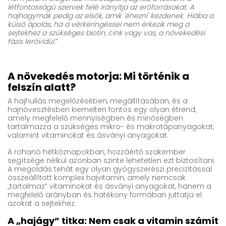
létfontosságú szervek felé irányítja az erőforrásokat. A
hajhagymák pedig az elsők, amik 'éhezni' kezdenek. Hiába a
külső ápolás, ha a vérkeringéssel nem érkezik meg a
sejtekhez a szükséges biotin, cink vagy vas, a növekedési
fázis lerövidül.
”
A növekedés motorja: Mi történik a
felszín alatt?
A hajhullás megelőzésében, megállításában, és a
hajnövesztésben kiemelten fontos egy olyan étrend,
amely megfelelő mennyiségben és minőségben
tartalmazza a szükséges mikro- és makrotápanyagokat,
valamint vitaminokat és ásványi anyagokat.
A rohanó hétköznapokban, hozzáértő szakember
segítsége nélkül azonban szinte lehetetlen ezt biztosítani.
A megoldás tehát egy olyan gyógyszerészi precizitással
összeállított komplex hajvitamin, amely nemcsak
„tartalmaz” vitaminokat és ásványi anyagokat, hanem a
megfelelő arányban és hatékony formában juttatja el
azokat a sejtekhez.
A „hajágy” titka: Nem csak a vitamin számít