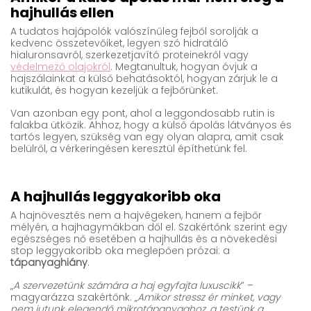
hajhullás ellen
A tudatos hajápolók valószínűleg fejből sorolják a
kedvenc összetevőiket, legyen szó hidratáló
hialuronsavról, szerkezetjavító proteinekről vagy
védelmező olajokról
. Megtanultuk, hogyan óvjuk a
hajszálainkat a külső behatásoktól, hogyan zárjuk le a
kutikulát, és hogyan kezeljük a fejbőrünket.
Van azonban egy pont, ahol a leggondosabb rutin is
falakba ütközik. Ahhoz, hogy a külső ápolás látványos és
tartós legyen, szükség van egy olyan alapra, amit csak
belülről, a vérkeringésen keresztül építhetünk fel.
A hajhullás leggyakoribb oka
A hajnövesztés nem a hajvégeken, hanem a fejbőr
mélyén, a hajhagymákban dől el. Szakértőnk szerint egy
egészséges nő esetében a hajhullás és a növekedési
stop leggyakoribb oka meglepően prózai: a
tápanyaghiány
.
„
A szervezetünk számára a haj egyfajta luxuscikk
” –
magyarázza szakértőnk. „
Amikor stressz ér minket, vagy
nem jutunk elegendő mikrotápanyaghoz, a testünk a