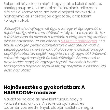
Sokan ott követik el a hibát, hogy csak a külső ápolásra,
esetleg csupán a vitaminokra fókuszálnak, miközben
elfelejtik a környezetet, amiben a hajszál növekszik. A
hajhagyma az irharétegbe ágyazódik, amit főként
kollagén alkot.
„
Képzeljük el a hajhagymát úgy, mint egy virághagymát, a
fejbőrt pedig mint a termőföldet
” – folytatja a szakértő. „
Ha
a föld kiszárad és elveszíti a tartását, a virág sem fog stabilan
állni és növekedni. Itt jön képbe a
NATICOL® halkollagén
. Ez a
típusú kollagén peptid bizonyítottan a leghatékonyabb a
szépségiparban, mert rendkívül alacsony molekulatömegű
peptidjei célzottan segítik megőrizni a hajhagymát körülvevő
szövetek rugalmasságát és hidratáltságát. Ez nemcsak a
növekedést segíti, de egyfajta 'rögzítő' funkciót is betölt:
támogatja a hajszálak rögzülését, így megelőzi a későbbi, idő
előtti hajhullást.
”
Hajnövesztés a gyakorlatban: A
HAIRBOOM-módszer
A tudatos hajápolás híveiként tudjuk, hogy a
konzisztencia a kulcs. A szakértői ajánlások és
tudományos eredmények alapján született meg a