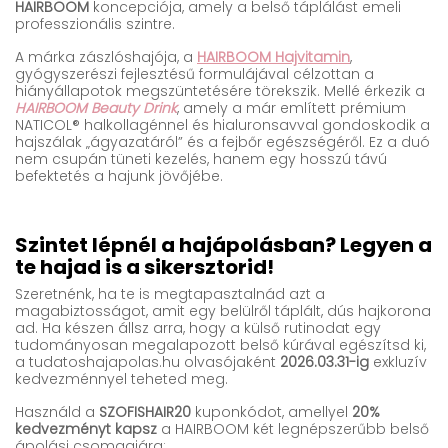
HAIRBOOM
koncepciója, amely a belső táplálást emeli
professzionális szintre.
A márka zászlóshajója, a
HAIRBOOM Hajvitamin
,
gyógyszerészi fejlesztésű formulájával célzottan a
hiányállapotok megszüntetésére törekszik. Mellé érkezik a
HAIRBOOM Beauty Drink
, amely a már említett prémium
NATICOL® halkollagénnel és hialuronsavval gondoskodik a
hajszálak „ágyazatáról” és a fejbőr egészségéről. Ez a duó
nem csupán tüneti kezelés, hanem egy hosszú távú
befektetés a hajunk jövőjébe.
Szintet lépnél a hajápolásban? Legyen a
te hajad is a sikersztorid!
Szeretnénk, ha te is megtapasztalnád azt a
magabiztosságot, amit egy belülről táplált, dús hajkorona
ad. Ha készen állsz arra, hogy a külső rutinodat egy
tudományosan megalapozott belső kúrával egészítsd ki,
a tudatoshajapolas.hu olvasójaként
2026.03.31-ig
exkluzív
kedvezménnyel teheted meg.
Használd a
SZOFISHAIR20
kuponkódot, amellyel
20%
kedvezményt kapsz
a HAIRBOOM két legnépszerűbb belső
ápolási csomagjára: