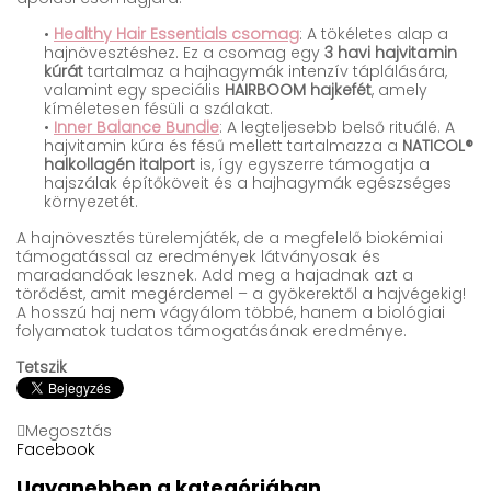
•
Healthy Hair Essentials csomag
: A tökéletes alap a
hajnövesztéshez. Ez a csomag egy
3 havi hajvitamin
kúrát
tartalmaz a hajhagymák intenzív táplálására,
valamint egy speciális
HAIRBOOM hajkefét
, amely
kíméletesen fésüli a szálakat.
•
Inner Balance Bundle
: A legteljesebb belső rituálé. A
hajvitamin kúra és fésű mellett tartalmazza a
NATICOL®
halkollagén italport
is, így egyszerre támogatja a
hajszálak építőköveit és a hajhagymák egészséges
környezetét.
A hajnövesztés türelemjáték, de a megfelelő biokémiai
támogatással az eredmények látványosak és
maradandóak lesznek. Add meg a hajadnak azt a
törődést, amit megérdemel – a gyökerektől a hajvégekig!
A hosszú haj nem vágyálom többé, hanem a biológiai
folyamatok tudatos támogatásának eredménye.
Tetszik
Megosztás
Facebook
Ugyanebben a kategóriában