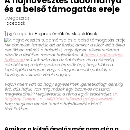
A hajnövesztés tudománya
és a belső támogatás ereje
Megosztás
Facebook
list
Kategória:
Hajproblémák és Megoldások
Mindannyian ismerjük azt az érzést, amikor a tükör előtt állva
centikben mérjük a haladást, vagy éppen elkeseredetten
nézzük a fésűben maradt hajszálakat. A
hosszú, egészséges
hajkorona
sokunk számára az önbizalom és a nőiesség
szimbóluma, mégis gyakran érezzük úgy, hogy hiába a
legdrágább sampon vagy a leggondosabb pakolás, a
látványos változás várat magára.
Vajon miért van az, hogy egyeseknek „genetikailag” derékig
érő, dús hajuk van, míg mások egy bizonyos hossznál
megrekednek? Megkerestük a téma egyik szakértőjét,
Dr.
Bögöthy Zsoltot - a HAIRBOOM fejlesztő gyógyszerészét
-,
hogy segítsen rendet tenni a hajnövesztés körüli
tévhitekben.
Amikor a külső ápolás már nem elég a