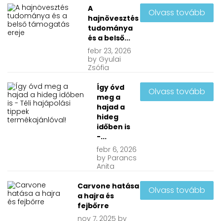
A
Olvass tovább
hajnövesztés
tudománya
és a belső...
febr
23, 2026
by
Gyulai
Zsófia
Így óvd
Olvass tovább
meg a
hajad a
hideg
időben is
-...
febr
6, 2026
by
Parancs
Anita
Carvone hatása
Olvass tovább
a hajra és
fejbőrre
nov
7, 2025
by