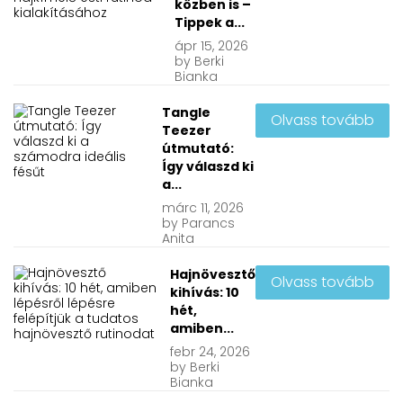
közben is –
Tippek a...
ápr
15, 2026
by
Berki
Bianka
Tangle
Olvass tovább
Teezer
útmutató:
Így válaszd ki
a...
márc
11, 2026
by
Parancs
Anita
Hajnövesztő
Olvass tovább
kihívás: 10
hét,
amiben...
febr
24, 2026
by
Berki
Bianka