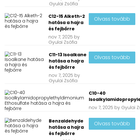
Gyulai Zsófia
C12-15 Alketh-2
Olvass tovább
hatása a hajra
és fejbőrre
nov
7, 2025
by
Gyulai Zsófia
C11-13 Isoalkane
Olvass tovább
hatása a hajra
és fejbőrre
nov
7, 2025
by
Gyulai Zsófia
C10-40
Isoalkylamidopropyle
nov
7, 2025
by
Gyulai Z
Benzaldehyde
Olvass tovább
hatása a hajra
és fejbőrre