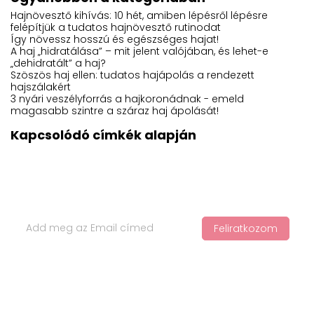
Hajnövesztő kihívás: 10 hét, amiben lépésről lépésre
felépítjük a tudatos hajnövesztő rutinodat
Így növessz hosszú és egészséges hajat!
A haj „hidratálása” – mit jelent valójában, és lehet-e
„dehidratált” a haj?
Szöszös haj ellen: tudatos hajápolás a rendezett
hajszálakért
3 nyári veszélyforrás a hajkoronádnak - emeld
magasabb szintre a száraz haj ápolását!
Kapcsolódó címkék alapján
Iratkozz Fel Hírlevelünkre
Feliratkozom
Ha értesülnél a legfelkapottabb termékekről és a legújabb
hajápolási trendekről, iratkozz fel a hírlevelünkre!