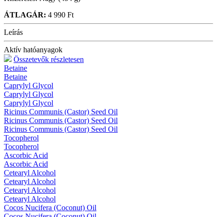
ÁTLAGÁR:
4 990 Ft
Leírás
Aktív hatóanyagok
Összetevők részletesen
Betaine
Betaine
Caprylyl Glycol
Caprylyl Glycol
Caprylyl Glycol
Ricinus Communis (Castor) Seed Oil
Ricinus Communis (Castor) Seed Oil
Ricinus Communis (Castor) Seed Oil
Tocopherol
Tocopherol
Ascorbic Acid
Ascorbic Acid
Cetearyl Alcohol
Cetearyl Alcohol
Cetearyl Alcohol
Cetearyl Alcohol
Cocos Nucifera (Coconut) Oil
Cocos Nucifera (Coconut) Oil