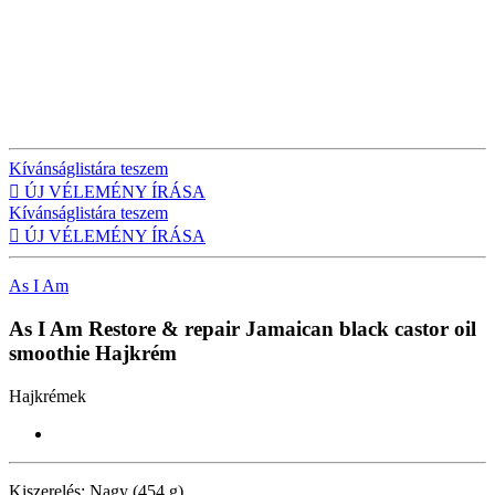
Kívánságlistára teszem

ÚJ VÉLEMÉNY ÍRÁSA
Kívánságlistára teszem

ÚJ VÉLEMÉNY ÍRÁSA
As I Am
As I Am Restore & repair Jamaican black castor oil
smoothie
Hajkrém
Hajkrémek
Kiszerelés:
Nagy (454 g)