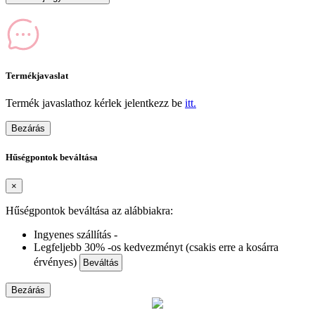
Termékjavaslat
Termék javaslathoz kérlek jelentkezz be
itt.
Bezárás
Hűségpontok beváltása
×
Hűségpontok beváltása az alábbiakra:
Ingyenes szállítás -
Legfeljebb 30% -os kedvezményt (csakis erre a kosárra
érvényes)
Beváltás
Bezárás