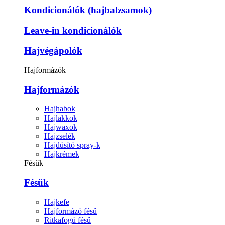
Kondicionálók (hajbalzsamok)
Leave-in kondicionálók
Hajvégápolók
Hajformázók
Hajformázók
Hajhabok
Hajlakkok
Hajwaxok
Hajzselék
Hajdúsító spray-k
Hajkrémek
Fésűk
Fésűk
Hajkefe
Hajformázó fésű
Ritkafogú fésű