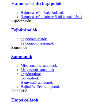
Hajmosás előtti hajápolók
Hajmosás előtti hajpakolások
Hajmosás előtti kötéserősítő hajpakolások
Fejbőrápolók
Fejbőrápolók
Fejbőrhámlasztók
Fejbőrápoló szérumok
Samponok
Samponok
Mindennapos samponok
Mélytisztító samponok
Fejbőrradírok
Co-wash-ok
Hamvasító samponok
Hajhullás elleni samponok
Jobb Felső
Hajpakolások