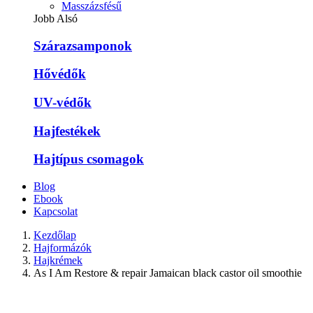
Masszázsfésű
Jobb Alsó
Szárazsamponok
Hővédők
UV-védők
Hajfestékek
Hajtípus csomagok
Blog
Ebook
Kapcsolat
Kezdőlap
Hajformázók
Hajkrémek
As I Am Restore & repair Jamaican black castor oil smoothie