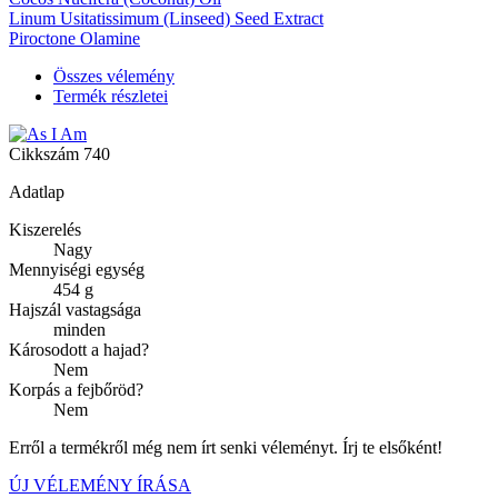
Linum Usitatissimum (Linseed) Seed Extract
Piroctone Olamine
Összes vélemény
Termék részletei
Cikkszám
740
Adatlap
Kiszerelés
Nagy
Mennyiségi egység
454 g
Hajszál vastagsága
minden
Károsodott a hajad?
Nem
Korpás a fejbőröd?
Nem
Erről a termékről még nem írt senki véleményt. Írj te elsőként!
ÚJ VÉLEMÉNY ÍRÁSA