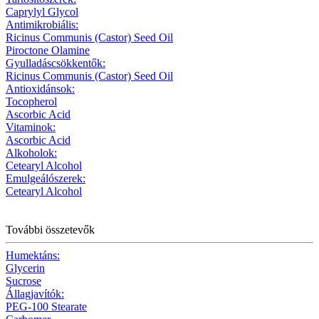
Caprylyl Glycol
Antimikrobiális:
Ricinus Communis (Castor) Seed Oil
Piroctone Olamine
Gyulladáscsökkentők:
Ricinus Communis (Castor) Seed Oil
Antioxidánsok:
Tocopherol
Ascorbic Acid
Vitaminok:
Ascorbic Acid
Alkoholok:
Cetearyl Alcohol
Emulgeálószerek:
Cetearyl Alcohol
További összetevők
Humektáns:
Glycerin
Sucrose
Állagjavítók:
PEG-100 Stearate