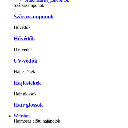
Automata hajgöndörítők
Szárazsamponok
Szárazsamponok
Hővédők
Hővédők
UV-védők
UV-védők
Hajfestékek
Hajfestékek
Hair glossok
Hair glossok
Webshop
Hajmosás előtti hajápolók