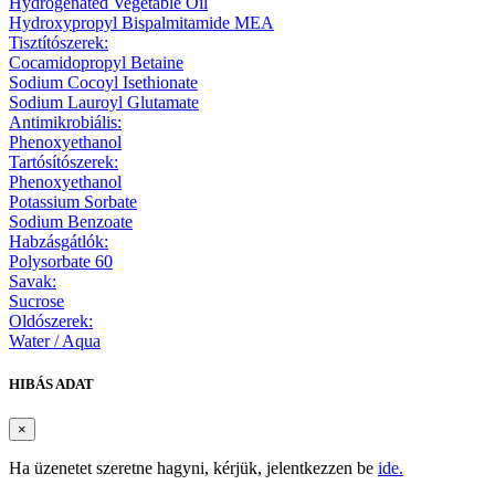
Hydrogenated Vegetable Oil
Hydroxypropyl Bispalmitamide MEA
Tisztítószerek:
Cocamidopropyl Betaine
Sodium Cocoyl Isethionate
Sodium Lauroyl Glutamate
Antimikrobiális:
Phenoxyethanol
Tartósítószerek:
Phenoxyethanol
Potassium Sorbate
Sodium Benzoate
Habzásgátlók:
Polysorbate 60
Savak:
Sucrose
Oldószerek:
Water / Aqua
HIBÁS ADAT
×
Ha üzenetet szeretne hagyni, kérjük, jelentkezzen be
ide.