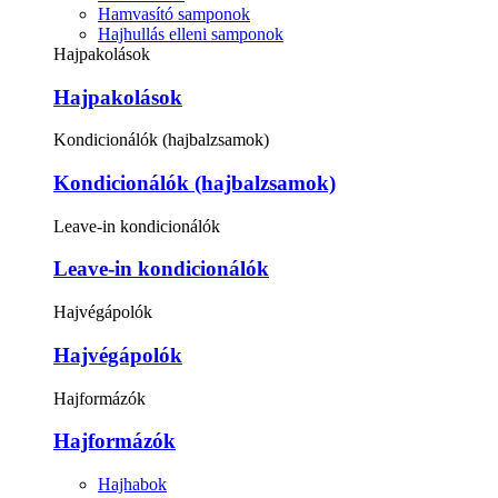
Hamvasító samponok
Hajhullás elleni samponok
Hajpakolások
Hajpakolások
Kondicionálók (hajbalzsamok)
Kondicionálók (hajbalzsamok)
Leave-in kondicionálók
Leave-in kondicionálók
Hajvégápolók
Hajvégápolók
Hajformázók
Hajformázók
Hajhabok