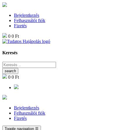
Bejelentkezés
Felhasználói fiók
Fizetés
0
0 Ft
Keresés
search
0
0 Ft
Bejelentkezés
Felhasználói fiók
Fizetés
Toggle navigation
☰