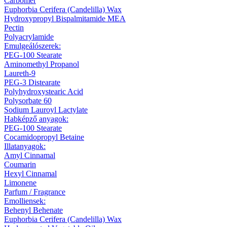
Carbomer
Euphorbia Cerifera (Candelilla) Wax
Hydroxypropyl Bispalmitamide MEA
Pectin
Polyacrylamide
Emulgeálószerek:
PEG-100 Stearate
Aminomethyl Propanol
Laureth-9
PEG-3 Distearate
Polyhydroxystearic Acid
Polysorbate 60
Sodium Lauroyl Lactylate
Habképző anyagok:
PEG-100 Stearate
Cocamidopropyl Betaine
Illatanyagok:
Amyl Cinnamal
Coumarin
Hexyl Cinnamal
Limonene
Parfum / Fragrance
Emolliensek:
Behenyl Behenate
Euphorbia Cerifera (Candelilla) Wax