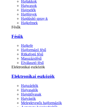
Hajlakkok
Hajwaxok
Hajzselék
Hajfények
Hajdúsító spray-k
Hajkrémek
Fésűk
Fésűk
Hajkefe
Hajformázó fésű
Ritkafogú fésű
Masszázsfésű
Elválasztó fésű
Elektronikai eszközök
Elektronikai eszközök
Hajszárítók
Hajvasalók
Hajsütővasak
Hajvágók
Meleglevegős hajformázók