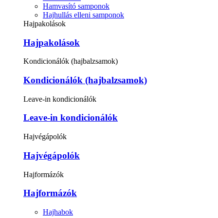
Hamvasító samponok
Hajhullás elleni samponok
Hajpakolások
Hajpakolások
Kondicionálók (hajbalzsamok)
Kondicionálók (hajbalzsamok)
Leave-in kondicionálók
Leave-in kondicionálók
Hajvégápolók
Hajvégápolók
Hajformázók
Hajformázók
Hajhabok