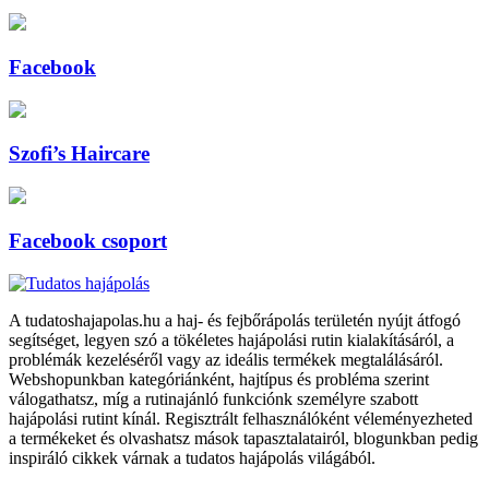
Facebook
Szofi’s Haircare
Facebook csoport
A tudatoshajapolas.hu a haj- és fejbőrápolás területén nyújt átfogó
segítséget, legyen szó a tökéletes hajápolási rutin kialakításáról, a
problémák kezeléséről vagy az ideális termékek megtalálásáról.
Webshopunkban kategóriánként, hajtípus és probléma szerint
válogathatsz, míg a rutinajánló funkciónk személyre szabott
hajápolási rutint kínál. Regisztrált felhasználóként véleményezheted
a termékeket és olvashatsz mások tapasztalatairól, blogunkban pedig
inspiráló cikkek várnak a tudatos hajápolás világából.