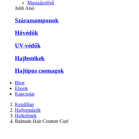
Masszázsfésű
Jobb Alsó
Szárazsamponok
Hővédők
UV-védők
Hajfestékek
Hajtípus csomagok
Blog
Ebook
Kapcsolat
Kezdőlap
Hajformázók
Hajkrémek
Balmain Hair Couture Curl