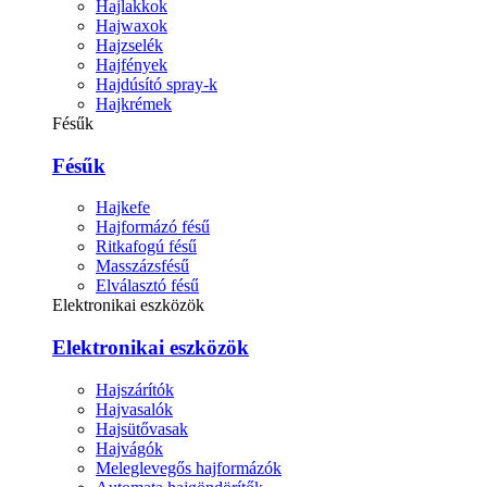
Hajlakkok
Hajwaxok
Hajzselék
Hajfények
Hajdúsító spray-k
Hajkrémek
Fésűk
Fésűk
Hajkefe
Hajformázó fésű
Ritkafogú fésű
Masszázsfésű
Elválasztó fésű
Elektronikai eszközök
Elektronikai eszközök
Hajszárítók
Hajvasalók
Hajsütővasak
Hajvágók
Meleglevegős hajformázók