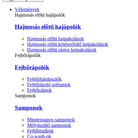
Vélemények
Hajmosás előtti hajápolók
Hajmosás előtti hajápolók
Hajmosás előtti hajpakolások
Hajmosás előtti kötéserősítő hajpakolások
Hajmosás előtti olajos hajpakolások
Fejbőrápolók
Fejbőrápolók
Fejbőrhámlasztók
Fejbőrápoló szérumok
Fejbőrolajok
Samponok
Samponok
Mindennapos samponok
Mélytisztító samponok
Fejbőrradírok
Co-wash-ok