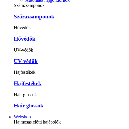
Automata hajgöndörítők
Szárazsamponok
Szárazsamponok
Hővédők
Hővédők
UV-védők
UV-védők
Hajfestékek
Hajfestékek
Hair glossok
Hair glossok
Webshop
Hajmosás előtti hajápolók