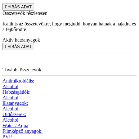

HIBÁS ADAT
Összetevők részletesen
Kattints az összetevőkre, hogy megtudd, hogyan hatnak a hajadra és
a fejbőrödre!
Aktív hatóanyagok

HIBÁS ADAT
További összetevők
Antimikrobiális:
Alcohol
Habzásgátlók:
Alcohol
Illatanyagok:
Alcohol
Oldószerek:
Alcohol
Water / Aqua
Filmképző anyagok:
PVP