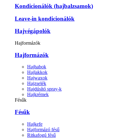
Kondicionálók (hajbalzsamok)
Leave-in kondicionálók
Hajvégápolók
Hajformázók
Hajformázók
Hajhabok
Hajlakkok
Hajwaxok
Hajzselék
Hajdúsító spray-k
Hajkrémek
Fésűk
Fésűk
Hajkefe
Hajformázó fésű
Ritkafogú fésű