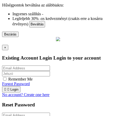
Hűségpontok beváltása az alábbiakra:
Ingyenes szállítás -
Legfeljebb 30% -os kedvezményt (csakis erre a kosárra
érvényes)
Beváltás
Bezárás
×
Existing Account Login
Login to your account
Remember Me
Forgot Password


Login
No account? Create one here
Reset Password