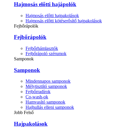
Hajmosás előtti hajápolók
Hajmosás előtti hajpakolások
Hajmosás előtti kötéserősítő hajpakolások
Fejbőrápolók
Fejbőrápolók
Fejbőrhámlasztók
Fejbőrápoló szérumok
Samponok
Samponok
Mindennapos samponok
Mélytisztító samponok
Fejbőrradírok
Co-wash-ok
Hamvasító samponok
Hajhullás elleni samponok
Jobb Felső
Hajpakolások