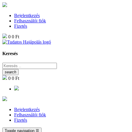
Bejelentkezés
Felhasználói fiók
Fizetés
0
0 Ft
Keresés
search
0
0 Ft
Bejelentkezés
Felhasználói fiók
Fizetés
Toggle navigation
☰