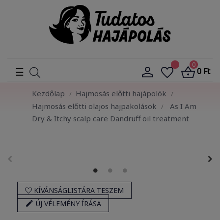
0
Toggle
☰
0 Ft
navigation
Kezdőlap
Hajmosás előtti hajápolók
Hajmosás előtti olajos hajpakolások
As I Am
Dry & Itchy scalp care Dandruff oil treatment
KÍVÁNSÁGLISTÁRA TESZEM

ÚJ VÉLEMÉNY ÍRÁSA