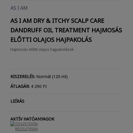
AS I AM
AS I AM DRY & ITCHY SCALP CARE
DANDRUFF OIL TREATMENT
HAJMOSÁS
ELŐTTI OLAJOS HAJPAKOLÁS
Hajmosás előtti olajos hajpakolások
KISZERELÉS:
Normál (120 ml)
ÁTLAGÁR:
4 290 Ft
LEÍRÁS
AKTÍV HATÓANYAGOK
ÖSSZETEVŐK
RÉSZLETESEN