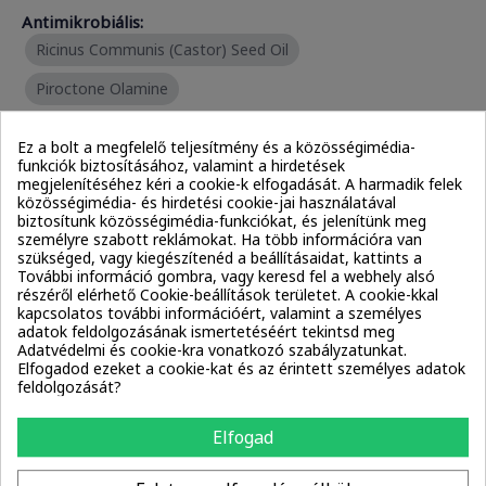
Antimikrobiális:
Ricinus Communis (Castor) Seed Oil
Piroctone Olamine
Ez a bolt a megfelelő teljesítmény és a közösségimédia-
Kondicionálók:
funkciók biztosításához, valamint a hirdetések
Ricinus Communis (Castor) Seed Oil
megjelenítéséhez kéri a cookie-k elfogadását. A harmadik felek
közösségimédia- és hirdetési cookie-jai használatával
Alpha-Isomethyl Ionone
biztosítunk közösségimédia-funkciókat, és jelenítünk meg
személyre szabott reklámokat. Ha több információra van
Carthamus Tinctorius (Safflower) Seed Oil
szükséged, vagy kiegészítenéd a beállításaidat, kattints a
További információ gombra, vagy keresd fel a webhely alsó
Cocos Nucifera (Coconut) Oil
részéről elérhető Cookie-beállítások területet. A cookie-kkal
kapcsolatos további információért, valamint a személyes
adatok feldolgozásának ismertetéséért tekintsd meg
Adatvédelmi és cookie-kra vonatkozó szabályzatunkat.
Illatanyagok:
Elfogadod ezeket a cookie-kat és az érintett személyes adatok
Alpha-Isomethyl Ionone
Menthol
feldolgozását?
Elfogad
Emolliensek:
Carthamus Tinctorius (Safflower) Seed Oil