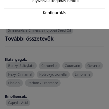
Folytassa elfogadás nélkül
Cocos Nucifera (Coconut) Oil
Konfigurálás
Glycine Soja (Soybean) Oil
Helianthus Annuus (Sunflower) Seed Oil
Simmondsia Chinensis (Jojoba) Seed Oil
További összetevők
Illatanyagok:
Benzyl Salicylate
Citronellol
Coumarin
Geraniol
Hexyl Cinnamal
Hydroxycitronellal
Limonene
Linalool
Parfum / Fragrance
Emolliensek:
Caprylic Acid