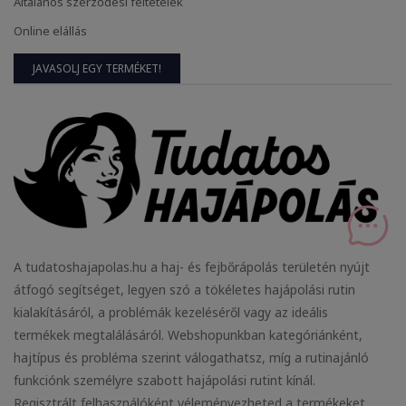
Általános szerződési feltételek
Online elállás
JAVASOLJ EGY TERMÉKET!
A tudatoshajapolas.hu a haj- és fejbőrápolás területén nyújt
átfogó segítséget, legyen szó a tökéletes hajápolási rutin
kialakításáról, a problémák kezeléséről vagy az ideális
termékek megtalálásáról. Webshopunkban kategóriánként,
hajtípus és probléma szerint válogathatsz, míg a rutinajánló
funkciónk személyre szabott hajápolási rutint kínál.
Regisztrált felhasználóként véleményezheted a termékeket