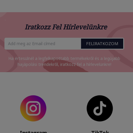
Iratkozz Fel Hírlevelünkre
FELIRATKOZOM
Ha értesülnél a legfelkapottabb termékekről és a legújabb
hajápolási trendekről, iratkozz fel a hírlevelünkre!
Instagram
TikTok