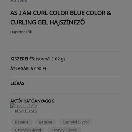
AS I AM
AS I AM CURL COLOR BLUE COLOR &
CURLING GEL
HAJSZÍNEZŐ
Hajszínezők
KISZERELÉS:
Normál (182 g)
ÁTLAGÁR:
6 090 Ft
LEÍRÁS
AKTÍV HATÓANYAGOK
ÖSSZETEVŐK
RÉSZLETESEN
Betaine
Betaine
Caprylyl Glycol
Caprylyl Glycol
Caprylyl Glycol