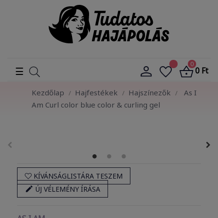
0
Toggle
☰
0 Ft
navigation
Kezdőlap
Hajfestékek
Hajszínezők
As I
Am Curl color blue color & curling gel
KÍVÁNSÁGLISTÁRA TESZEM

ÚJ VÉLEMÉNY ÍRÁSA