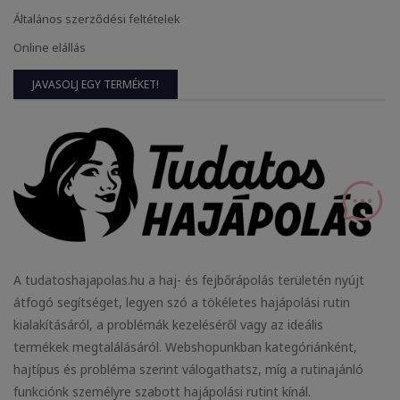
Általános szerződési feltételek
Online elállás
JAVASOLJ EGY TERMÉKET!
A tudatoshajapolas.hu a haj- és fejbőrápolás területén nyújt
átfogó segítséget, legyen szó a tökéletes hajápolási rutin
kialakításáról, a problémák kezeléséről vagy az ideális
termékek megtalálásáról. Webshopunkban kategóriánként,
hajtípus és probléma szerint válogathatsz, míg a rutinajánló
funkciónk személyre szabott hajápolási rutint kínál.