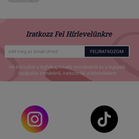
Iratkozz Fel Hírlevelünkre
FELIRATKOZOM
Ha értesülnél a legfelkapottabb termékekről és a legújabb
hajápolási trendekről, iratkozz fel a hírlevelünkre!