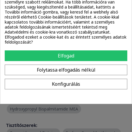
személyre szabott reklámokat. Ha több információra van
Hydroxypropyl Bispalmitamide MEA
Mica
szükséged, vagy kiegészítenéd a beállításaidat, kattints a
További információ gombra, vagy keresd fel a webhely alsó
részéről elérhető Cookie-beállítások területet. A cookie-kkal
kapcsolatos további információért, valamint a személyes
Emulgeálószerek:
adatok feldolgozásának ismertetéséért tekintsd meg
PEG-100 Stearate
Aminomethyl Propanol
Adatvédelmi és cookie-kra vonatkozó szabályzatunkat.
Elfogadod ezeket a cookie-kat és az érintett személyes adatok
Laureth-9
PEG-3 Distearate
feldolgozását?
Polyhydroxystearic Acid
Sodium Lauroyl Lactylate
Elfogad
Habképző anyagok:
Folytassa elfogadás nélkül
PEG-100 Stearate
Cocamidopropyl Betaine
Konfigurálás
Emolliensek:
Behenyl Behenate
Euphorbia Cerifera (Candelilla) Wax
Hydroxypropyl Bispalmitamide MEA
Tisztítószerek: