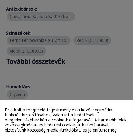
Antioxidánsok:
Caesalpinia Sappan Bark Extract
Színezékek:
Ferric Ferrocyanide (CI 77510)
Red 7 (CI 15850)
Violet 2 (CI 6073)
További összetevők
Humektáns:
Glycerin
Ez a bolt a megfelelő teljesítmény és a közösségimédia-
Állagjavítók:
funkciók biztosításához, valamint a hirdetések
PEG-100 Stearate
Carbomer
megjelenítéséhez kéri a cookie-k elfogadását. A harmadik felek
közösségimédia- és hirdetési cookie-jai használatával
Euphorbia Cerifera (Candelilla) Wax
biztosítunk közösségimédia-funkciókat, és jelenítünk meg