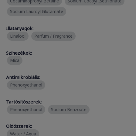
Cocamidopropyl Betaine
Sodium Cocoyl Isethionate
Sodium Lauroyl Glutamate
Illatanyagok:
Linalool
Parfum / Fragrance
Színezékek:
Mica
Antimikrobiális:
Phenoxyethanol
Tartósítószerek:
Phenoxyethanol
Sodium Benzoate
Oldószerek:
Water / Aqua