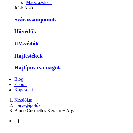
Masszázsfésű
Jobb Alsó
Szárazsamponok
Hővédők
UV-védők
Hajfestékek
Hajtípus csomagok
Blog
Ebook
Kapcsolat
Kezdőlap
Hajvégápolók
Bione Cosmetics Keratin + Argan
Új