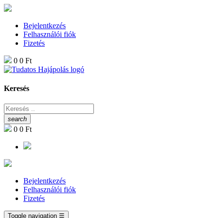
Bejelentkezés
Felhasználói fiók
Fizetés
0
0 Ft
Keresés
search
0
0 Ft
Bejelentkezés
Felhasználói fiók
Fizetés
Toggle navigation
☰