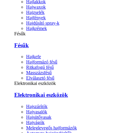
Hajlakkok
Hajwaxok
Hajzselék
Hajfények
Hajdúsító spray-k
Hajkrémek
Fésűk
Fésűk
Hajkefe
Hajformázó fésű
Ritkafogú fésű
Masszázsfésű
Elválasztó fésű
Elektronikai eszközök
Elektronikai eszközök
Hajszárítók
Hajvasalók
Hajsütővasak
Hajvágók
Meleglevegős hajformázók