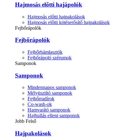
Hajmosás előtti hajápolók
Hajmosás előtti hajpakolások
Hajmosás előtti kötéserősítő hajpakolások
Fejbőrápolók
Fejbőrápolók
Fejbőrhámlasztók
Fejbőrápoló szérumok
Samponok
Samponok
Mindennapos samponok
Mélytisztító samponok
Fejbőrradírok
Co-wash-ok
Hamvasító samponok
Hajhullás elleni samponok
Jobb Felső
Hajpakolások