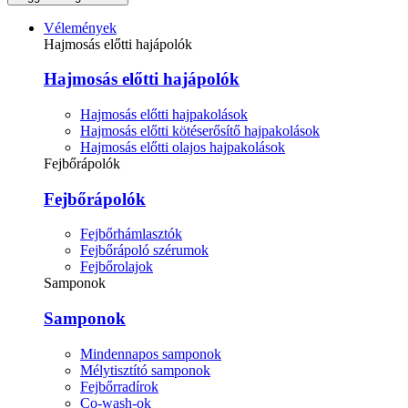
Vélemények
Hajmosás előtti hajápolók
Hajmosás előtti hajápolók
Hajmosás előtti hajpakolások
Hajmosás előtti kötéserősítő hajpakolások
Hajmosás előtti olajos hajpakolások
Fejbőrápolók
Fejbőrápolók
Fejbőrhámlasztók
Fejbőrápoló szérumok
Fejbőrolajok
Samponok
Samponok
Mindennapos samponok
Mélytisztító samponok
Fejbőrradírok
Co-wash-ok