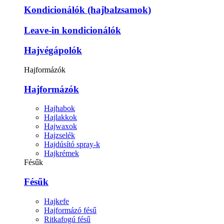
Kondicionálók (hajbalzsamok)
Leave-in kondicionálók
Hajvégápolók
Hajformázók
Hajformázók
Hajhabok
Hajlakkok
Hajwaxok
Hajzselék
Hajdúsító spray-k
Hajkrémek
Fésűk
Fésűk
Hajkefe
Hajformázó fésű
Ritkafogú fésű