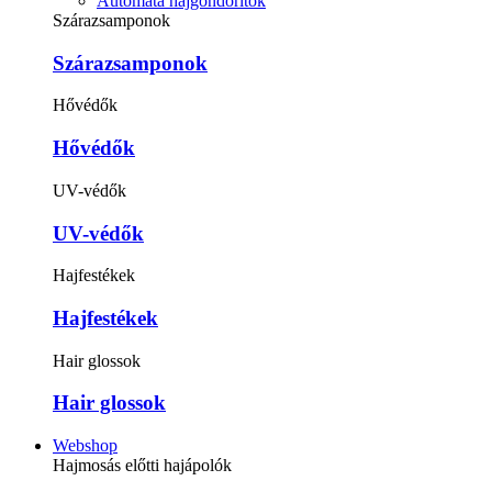
Automata hajgöndörítők
Szárazsamponok
Szárazsamponok
Hővédők
Hővédők
UV-védők
UV-védők
Hajfestékek
Hajfestékek
Hair glossok
Hair glossok
Webshop
Hajmosás előtti hajápolók