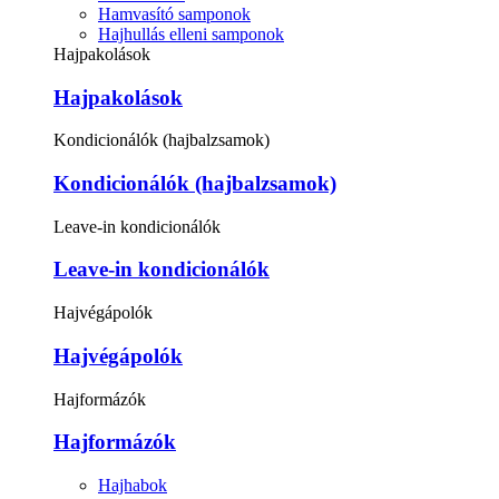
Hamvasító samponok
Hajhullás elleni samponok
Hajpakolások
Hajpakolások
Kondicionálók (hajbalzsamok)
Kondicionálók (hajbalzsamok)
Leave-in kondicionálók
Leave-in kondicionálók
Hajvégápolók
Hajvégápolók
Hajformázók
Hajformázók
Hajhabok