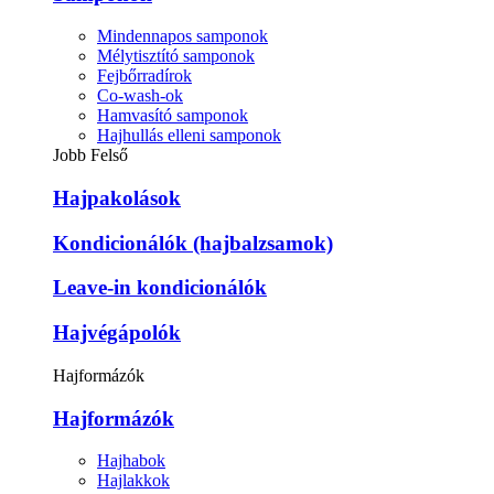
Mindennapos samponok
Mélytisztító samponok
Fejbőrradírok
Co-wash-ok
Hamvasító samponok
Hajhullás elleni samponok
Jobb Felső
Hajpakolások
Kondicionálók (hajbalzsamok)
Leave-in kondicionálók
Hajvégápolók
Hajformázók
Hajformázók
Hajhabok
Hajlakkok