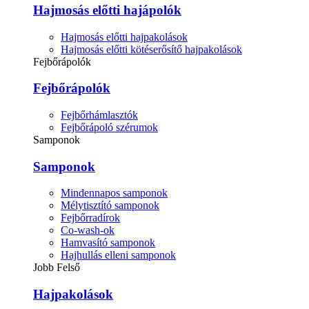
Hajmosás előtti hajápolók
Hajmosás előtti hajpakolások
Hajmosás előtti kötéserősítő hajpakolások
Fejbőrápolók
Fejbőrápolók
Fejbőrhámlasztók
Fejbőrápoló szérumok
Samponok
Samponok
Mindennapos samponok
Mélytisztító samponok
Fejbőrradírok
Co-wash-ok
Hamvasító samponok
Hajhullás elleni samponok
Jobb Felső
Hajpakolások