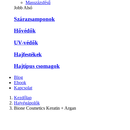
Masszázsfésű
Jobb Alsó
Szárazsamponok
Hővédők
UV-védők
Hajfestékek
Hajtípus csomagok
Blog
Ebook
Kapcsolat
Kezdőlap
Hajvégápolók
Bione Cosmetics Keratin + Argan