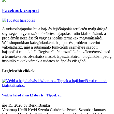
Facebook csoport
A tudatoshajapolas.hu a haj- és fejbőrápolás területén nyújt átfogó
segítséget, legyen szó a tökéletes hajápolási rutin kialakításáról, a
problémák kezeléséről vagy az ideális termékek megtalálásáról.
Webshopunkban kategóriánként, hajtípus és probléma szerint
válogathatsz, míg a rutinajánló funkciónk személyre szabott
hajápolási rutint kínál. Regisztrált felhasználóként véleményezheted
a termékeket és olvashatsz mások tapasztalatairól, blogunkban pedig
inspiráló cikkek várnak a tudatos hajápolás világából.
Legfrissebb cikkek
Védd a hajad alvás közben is – Tippek a...
ápr
15, 2026
by
Berki Bianka
Vasárnap Hétfő Kedd Szerda Csütörtök Péntek Szombat January