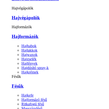
Hajvégápolók
Hajvégápolók
Hajformázók
Hajformázók
Hajhabok
Hajlakkok
Hajwaxok
Hajzselék
Hajfények
Hajdúsító spray-k
Hajkrémek
Fésűk
Fésűk
Hajkefe
Hajformázó fésű
Ritkafogú fésű
Masszázsfésű