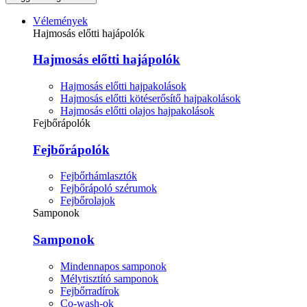
Vélemények
Hajmosás előtti hajápolók
Hajmosás előtti hajápolók
Hajmosás előtti hajpakolások
Hajmosás előtti kötéserősítő hajpakolások
Hajmosás előtti olajos hajpakolások
Fejbőrápolók
Fejbőrápolók
Fejbőrhámlasztók
Fejbőrápoló szérumok
Fejbőrolajok
Samponok
Samponok
Mindennapos samponok
Mélytisztító samponok
Fejbőrradírok
Co-wash-ok