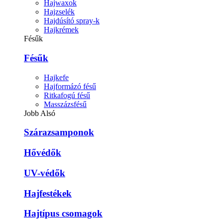
Hajwaxok
Hajzselék
Hajdúsító spray-k
Hajkrémek
Fésűk
Fésűk
Hajkefe
Hajformázó fésű
Ritkafogú fésű
Masszázsfésű
Jobb Alsó
Szárazsamponok
Hővédők
UV-védők
Hajfestékek
Hajtípus csomagok