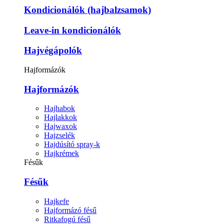
Kondicionálók (hajbalzsamok)
Leave-in kondicionálók
Hajvégápolók
Hajformázók
Hajformázók
Hajhabok
Hajlakkok
Hajwaxok
Hajzselék
Hajdúsító spray-k
Hajkrémek
Fésűk
Fésűk
Hajkefe
Hajformázó fésű
Ritkafogú fésű