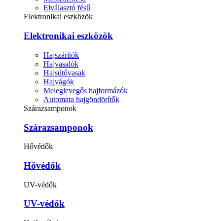
Elválasztó fésű
Elektronikai eszközök
Elektronikai eszközök
Hajszárítók
Hajvasalók
Hajsütővasak
Hajvágók
Meleglevegős hajformázók
Automata hajgöndörítők
Szárazsamponok
Szárazsamponok
Hővédők
Hővédők
UV-védők
UV-védők