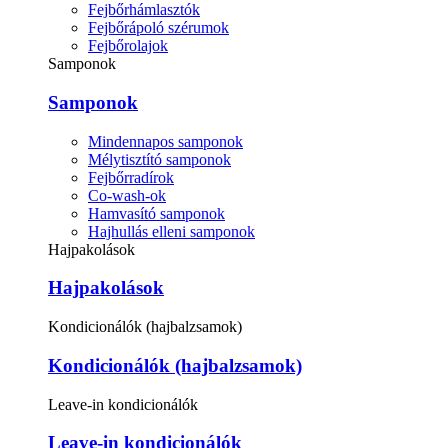
Fejbőrhámlasztók
Fejbőrápoló szérumok
Fejbőrolajok
Samponok
Samponok
Mindennapos samponok
Mélytisztító samponok
Fejbőrradírok
Co-wash-ok
Hamvasító samponok
Hajhullás elleni samponok
Hajpakolások
Hajpakolások
Kondicionálók (hajbalzsamok)
Kondicionálók (hajbalzsamok)
Leave-in kondicionálók
Leave-in kondicionálók