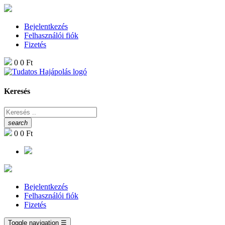
Bejelentkezés
Felhasználói fiók
Fizetés
0
0 Ft
Keresés
search
0
0 Ft
Bejelentkezés
Felhasználói fiók
Fizetés
Toggle navigation
☰