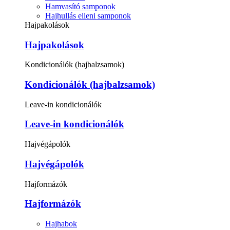
Hamvasító samponok
Hajhullás elleni samponok
Hajpakolások
Hajpakolások
Kondicionálók (hajbalzsamok)
Kondicionálók (hajbalzsamok)
Leave-in kondicionálók
Leave-in kondicionálók
Hajvégápolók
Hajvégápolók
Hajformázók
Hajformázók
Hajhabok