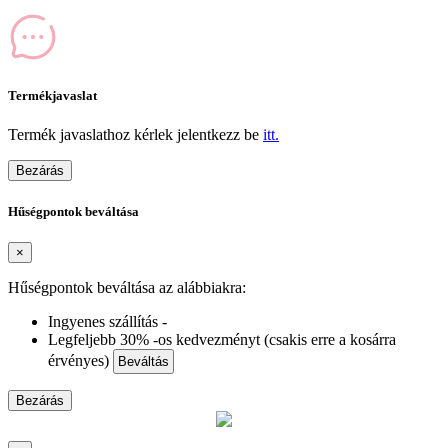
Termékjavaslat
Termék javaslathoz kérlek jelentkezz be
itt.
Bezárás
Hűségpontok beváltása
×
Hűségpontok beváltása az alábbiakra:
Ingyenes szállítás -
Legfeljebb 30% -os kedvezményt (csakis erre a kosárra
érvényes)
Beváltás
Bezárás