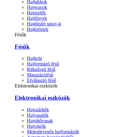
Hajlakkok
Hajwaxok
Hajzselék
Hajfények
Hajdúsító spray-k
Hajkrémek
Fésűk
Fésűk
Hajkefe
Hajformázó fésű
Ritkafogú fésű
Masszázsfésű
Elválasztó fésű
Elektronikai eszközök
Elektronikai eszközök
Hajszárítók
Hajvasalók
Hajsütővasak
Hajvágók
Meleglevegős hajformázók