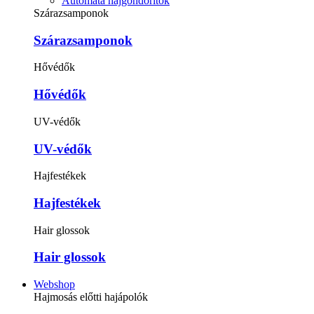
Automata hajgöndörítők
Szárazsamponok
Szárazsamponok
Hővédők
Hővédők
UV-védők
UV-védők
Hajfestékek
Hajfestékek
Hair glossok
Hair glossok
Webshop
Hajmosás előtti hajápolók