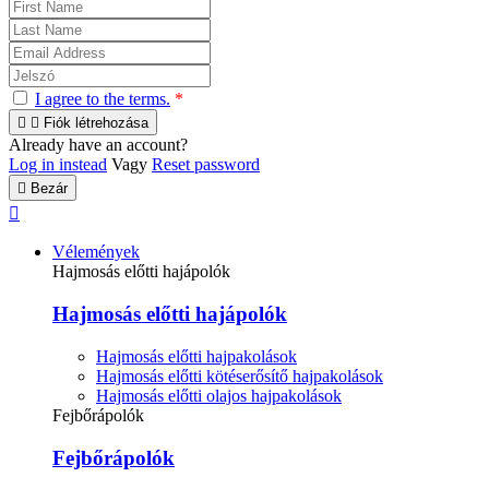
I agree to the terms.
*


Fiók létrehozása
Already have an account?
Log in instead
Vagy
Reset password

Bezár

Vélemények
Hajmosás előtti hajápolók
Hajmosás előtti hajápolók
Hajmosás előtti hajpakolások
Hajmosás előtti kötéserősítő hajpakolások
Hajmosás előtti olajos hajpakolások
Fejbőrápolók
Fejbőrápolók