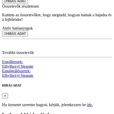

HIBÁS ADAT
Összetevők részletesen
Kattints az összetevőkre, hogy megtudd, hogyan hatnak a hajadra és
a fejbőrödre!
Aktív hatóanyagok

HIBÁS ADAT
További összetevők
Emolliensek:
Ethylhexyl Stearate
Emulgeálószerek:
Ethylhexyl Stearate
HIBÁS ADAT
×
Ha üzenetet szeretne hagyni, kérjük, jelentkezzen be
ide.