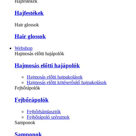
Hajfestékek
Hajfestékek
Hair glossok
Hair glossok
Webshop
Hajmosás előtti hajápolók
Hajmosás előtti hajápolók
Hajmosás előtti hajpakolások
Hajmosás előtti kötéserősítő hajpakolások
Fejbőrápolók
Fejbőrápolók
Fejbőrhámlasztók
Fejbőrápoló szérumok
Samponok
Samponok