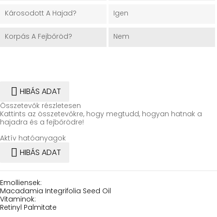
Károsodott A Hajad?
Igen
Korpás A Fejbőröd?
Nem

HIBÁS ADAT
Összetevők részletesen
Kattints az összetevőkre, hogy megtudd, hogyan hatnak a
hajadra és a fejbőrödre!
Aktív hatóanyagok

HIBÁS ADAT
Emolliensek:
Macadamia Integrifolia Seed Oil
Vitaminok:
Retinyl Palmitate