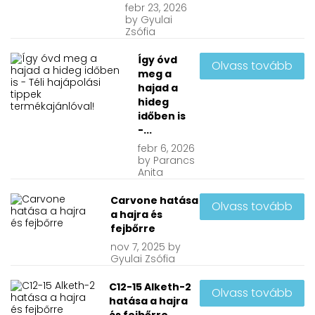
febr
23, 2026
by
Gyulai
Zsófia
Így óvd
Olvass tovább
meg a
hajad a
hideg
időben is
-...
febr
6, 2026
by
Parancs
Anita
Carvone hatása
Olvass tovább
a hajra és
fejbőrre
nov
7, 2025
by
Gyulai Zsófia
C12-15 Alketh-2
Olvass tovább
hatása a hajra
és fejbőrre