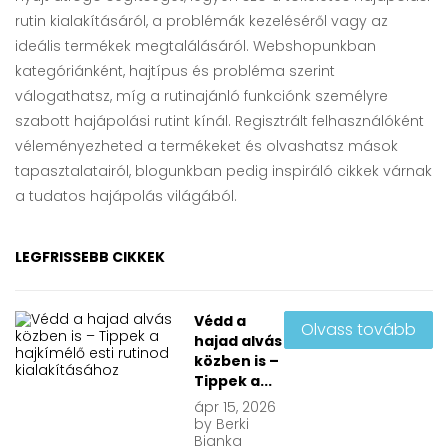
rutin kialakításáról, a problémák kezeléséről vagy az
ideális termékek megtalálásáról. Webshopunkban
kategóriánként, hajtípus és probléma szerint
válogathatsz, míg a rutinajánló funkciónk személyre
szabott hajápolási rutint kínál. Regisztrált felhasználóként
véleményezheted a termékeket és olvashatsz mások
tapasztalatairól, blogunkban pedig inspiráló cikkek várnak
a tudatos hajápolás világából.
LEGFRISSEBB CIKKEK
Védd a
Olvass tovább
hajad alvás
közben is –
Tippek a...
ápr
15, 2026
by
Berki
Bianka