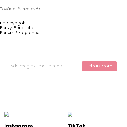
További összetevők
Illatanyagok:
Benzyl Benzoate
Parfum / Fragrance
Iratkozz Fel Hírlevelünkre
Feliratkozom
Ha értesülnél a legfelkapottabb termékekről és a legújabb
hajápolási trendekről, iratkozz fel a hírlevelünkre!
Instagram
TikTok