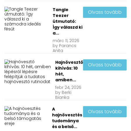
Tangle
Olvass tovább
Teezer
útmutató:
Így válaszd ki
a...
márc
11, 2026
by
Parancs
Anita
Hajnövesztő
Olvass tovább
kihívás: 10
hét,
amiben...
febr
24, 2026
by
Berki
Bianka
A
Olvass tovább
hajnövesztés
tudománya
és a belső...