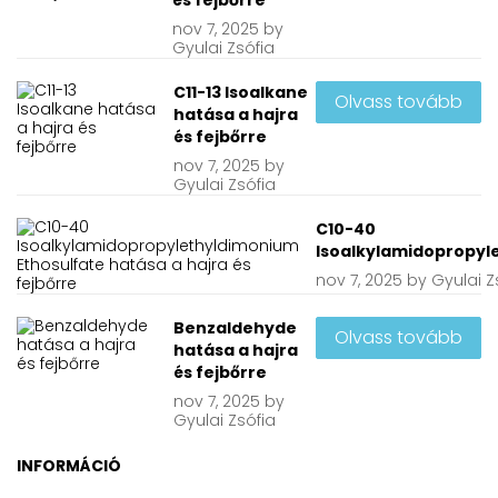
nov
7, 2025
by
Gyulai Zsófia
C11-13 Isoalkane
Olvass tovább
hatása a hajra
és fejbőrre
nov
7, 2025
by
Gyulai Zsófia
C10-40
Isoalkylamidopropyle
nov
7, 2025
by
Gyulai Z
Benzaldehyde
Olvass tovább
hatása a hajra
és fejbőrre
nov
7, 2025
by
Gyulai Zsófia
INFORMÁCIÓ