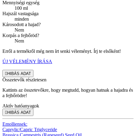
Mennyiségi egység
100 ml
Hajszál vastagsága
minden
Károsodott a hajad?
Nem
Korpás a fejbőröd?
Nem
Erről a termékről még nem írt senki véleményt. Írj te elsőként!
ÚJ VÉLEMÉNY ÍRÁSA

HIBÁS ADAT
Összetevők részletesen
Kattints az összetevőkre, hogy megtudd, hogyan hatnak a hajadra és
a fejbőrödre!
Aktív hatóanyagok

HIBÁS ADAT
Emolliensek:
Caprylic/Capric Triglyceride
Brassica Campestris (Rapeseed) Seed Oil