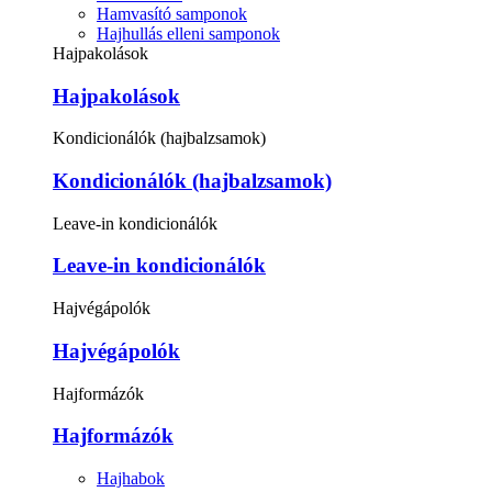
Hamvasító samponok
Hajhullás elleni samponok
Hajpakolások
Hajpakolások
Kondicionálók (hajbalzsamok)
Kondicionálók (hajbalzsamok)
Leave-in kondicionálók
Leave-in kondicionálók
Hajvégápolók
Hajvégápolók
Hajformázók
Hajformázók
Hajhabok