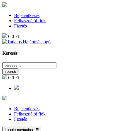
Bejelentkezés
Felhasználói fiók
Fizetés
0
0 Ft
Keresés
search
0
0 Ft
Bejelentkezés
Felhasználói fiók
Fizetés
Toggle navigation
☰