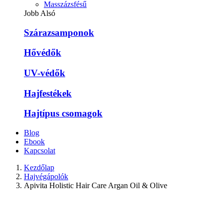
Masszázsfésű
Jobb Alsó
Szárazsamponok
Hővédők
UV-védők
Hajfestékek
Hajtípus csomagok
Blog
Ebook
Kapcsolat
Kezdőlap
Hajvégápolók
Apivita Holistic Hair Care Argan Oil & Olive