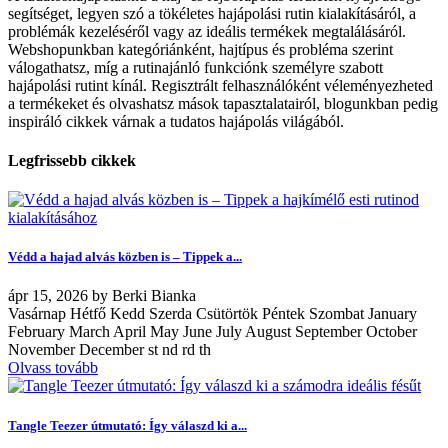
segítséget, legyen szó a tökéletes hajápolási rutin kialakításáról, a
problémák kezeléséről vagy az ideális termékek megtalálásáról.
Webshopunkban kategóriánként, hajtípus és probléma szerint
válogathatsz, míg a rutinajánló funkciónk személyre szabott
hajápolási rutint kínál. Regisztrált felhasználóként véleményezheted
a termékeket és olvashatsz mások tapasztalatairól, blogunkban pedig
inspiráló cikkek várnak a tudatos hajápolás világából.
Legfrissebb cikkek
Védd a hajad alvás közben is – Tippek a...
ápr
15, 2026
by
Berki Bianka
Vasárnap Hétfő Kedd Szerda Csütörtök Péntek Szombat January
February March April May June July August September October
November December st nd rd th
Olvass tovább
Tangle Teezer útmutató: Így válaszd ki a...