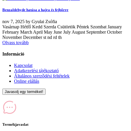
Benzaldehyde hatása a hajra és fejbőrre
nov
7, 2025
by
Gyulai Zsófia
Vasárnap Hétfő Kedd Szerda Csütörtök Péntek Szombat January
February March April May June July August September October
November December st nd rd th
Olvass tovább
Információ
Kapcsolat
Adatkezelési tájékoztató
Általános szerződési feltételek
Online elállás
Javasolj egy terméket!
Termékjavaslat