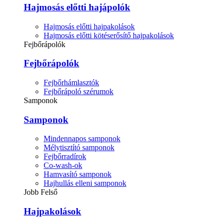
Hajmosás előtti hajápolók
Hajmosás előtti hajpakolások
Hajmosás előtti kötéserősítő hajpakolások
Fejbőrápolók
Fejbőrápolók
Fejbőrhámlasztók
Fejbőrápoló szérumok
Samponok
Samponok
Mindennapos samponok
Mélytisztító samponok
Fejbőrradírok
Co-wash-ok
Hamvasító samponok
Hajhullás elleni samponok
Jobb Felső
Hajpakolások