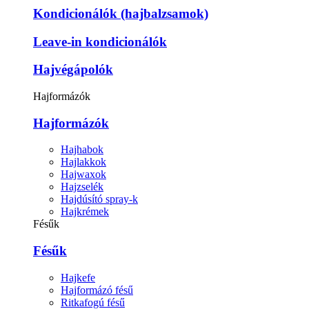
Kondicionálók (hajbalzsamok)
Leave-in kondicionálók
Hajvégápolók
Hajformázók
Hajformázók
Hajhabok
Hajlakkok
Hajwaxok
Hajzselék
Hajdúsító spray-k
Hajkrémek
Fésűk
Fésűk
Hajkefe
Hajformázó fésű
Ritkafogú fésű