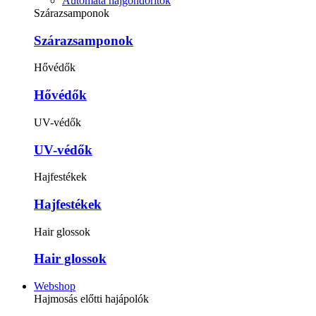
Automata hajgöndörítők
Szárazsamponok
Szárazsamponok
Hővédők
Hővédők
UV-védők
UV-védők
Hajfestékek
Hajfestékek
Hair glossok
Hair glossok
Webshop
Hajmosás előtti hajápolók