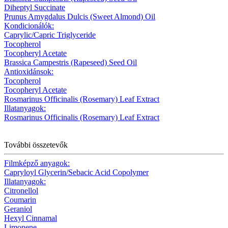
Diheptyl Succinate
Prunus Amygdalus Dulcis (Sweet Almond) Oil
Kondicionálók:
Caprylic/Capric Triglyceride
Tocopherol
Tocopheryl Acetate
Brassica Campestris (Rapeseed) Seed Oil
Antioxidánsok:
Tocopherol
Tocopheryl Acetate
Rosmarinus Officinalis (Rosemary) Leaf Extract
Illatanyagok:
Rosmarinus Officinalis (Rosemary) Leaf Extract
További összetevők
Filmképző anyagok:
Capryloyl Glycerin/Sebacic Acid Copolymer
Illatanyagok:
Citronellol
Coumarin
Geraniol
Hexyl Cinnamal
Limonene