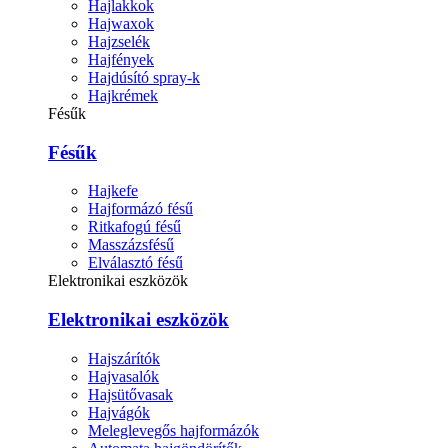
Hajlakkok
Hajwaxok
Hajzselék
Hajfények
Hajdúsító spray-k
Hajkrémek
Fésűk
Fésűk
Hajkefe
Hajformázó fésű
Ritkafogú fésű
Masszázsfésű
Elválasztó fésű
Elektronikai eszközök
Elektronikai eszközök
Hajszárítók
Hajvasalók
Hajsütővasak
Hajvágók
Meleglevegős hajformázók