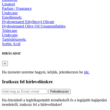
Linalool
Parfum / Fragrance
Undecane
Emolliensek:
Hydrogenated Ethylhexyl Olivate
Hydrogenated Olive Oil Unsaponifiables
Tridecane
Undecane
Tartósítószerek:
Sorbic Acid
HIBÁS ADAT
×
Ha üzenetet szeretne hagyni, kérjük, jelentkezzen be
ide.
Iratkozz fel hírlevelünkre
Feliratkozom
Ha értesülnél a legfelkapottabb termékekről és a legújabb hajápolási
trendekről, iratkozz fel a hírlevelünkre!