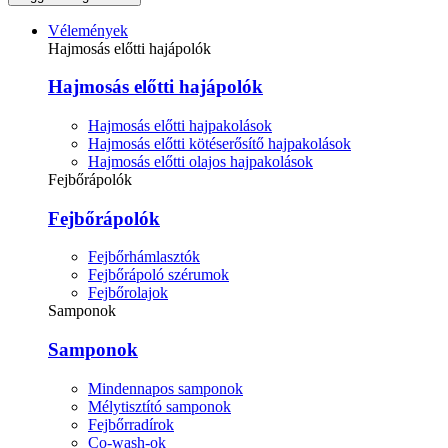
Vélemények
Hajmosás előtti hajápolók
Hajmosás előtti hajápolók
Hajmosás előtti hajpakolások
Hajmosás előtti kötéserősítő hajpakolások
Hajmosás előtti olajos hajpakolások
Fejbőrápolók
Fejbőrápolók
Fejbőrhámlasztók
Fejbőrápoló szérumok
Fejbőrolajok
Samponok
Samponok
Mindennapos samponok
Mélytisztító samponok
Fejbőrradírok
Co-wash-ok