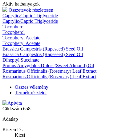
Aktív hatóanyagok
Összetevők részletesen
Caprylic/Capric Triglyceride
Caprylic/Capric Triglyceride
Tocopherol
Tocopherol
Tocopheryl Acetate
Tocopheryl Acetate
Brassica Campestris (Rapeseed) Seed Oil
Brassica Campestris (Rapeseed) Seed Oil
Diheptyl Succinate
Prunus Amygdalus Dulcis (Sweet Almond) Oil
Rosmarinus Officinalis (Rosemary) Leaf Extract
Rosmarinus Officinalis (Rosemary) Leaf Extract
Összes vélemény
Termék részletei
Cikkszám
658
Adatlap
Kiszerelés
Kicsi