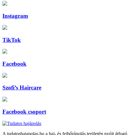
Instagram
TikTok
Facebook
Szofi’s Haircare
Facebook csoport
A tudatoshajapolas.hu a haj- és fejbőrápolás területén nyújt átfogó