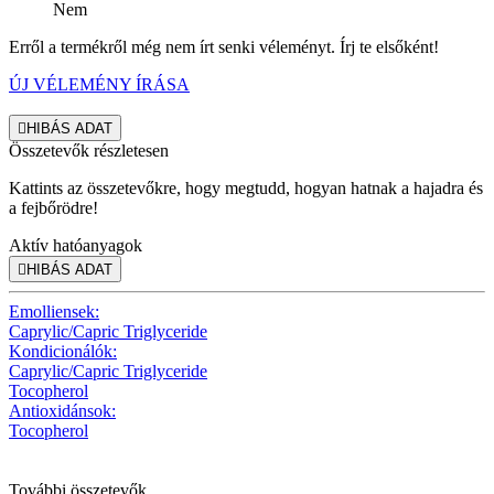
Nem
Erről a termékről még nem írt senki véleményt. Írj te elsőként!
ÚJ VÉLEMÉNY ÍRÁSA

HIBÁS ADAT
Összetevők részletesen
Kattints az összetevőkre, hogy megtudd, hogyan hatnak a hajadra és
a fejbőrödre!
Aktív hatóanyagok

HIBÁS ADAT
Emolliensek:
Caprylic/Capric Triglyceride
Kondicionálók:
Caprylic/Capric Triglyceride
Tocopherol
Antioxidánsok:
Tocopherol
További összetevők