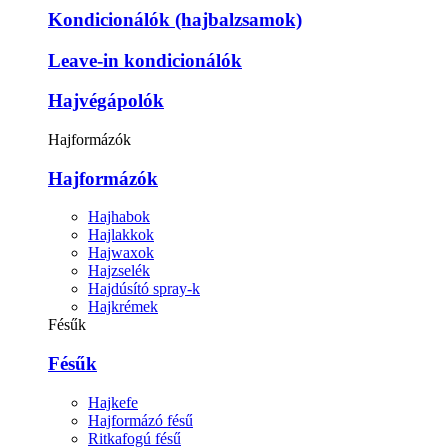
Kondicionálók (hajbalzsamok)
Leave-in kondicionálók
Hajvégápolók
Hajformázók
Hajformázók
Hajhabok
Hajlakkok
Hajwaxok
Hajzselék
Hajdúsító spray-k
Hajkrémek
Fésűk
Fésűk
Hajkefe
Hajformázó fésű
Ritkafogú fésű