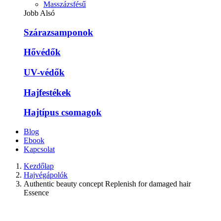
Masszázsfésű
Jobb Alsó
Szárazsamponok
Hővédők
UV-védők
Hajfestékek
Hajtípus csomagok
Blog
Ebook
Kapcsolat
Kezdőlap
Hajvégápolók
Authentic beauty concept Replenish for damaged hair
Essence