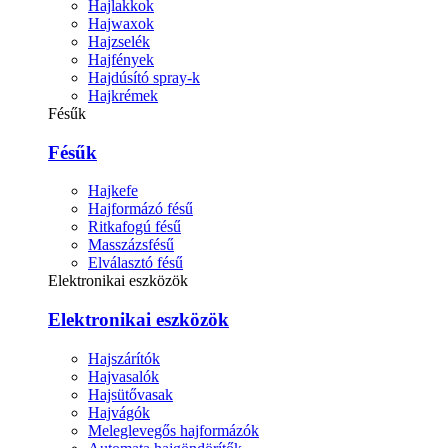
Hajlakkok
Hajwaxok
Hajzselék
Hajfények
Hajdúsító spray-k
Hajkrémek
Fésűk
Fésűk
Hajkefe
Hajformázó fésű
Ritkafogú fésű
Masszázsfésű
Elválasztó fésű
Elektronikai eszközök
Elektronikai eszközök
Hajszárítók
Hajvasalók
Hajsütővasak
Hajvágók
Meleglevegős hajformázók