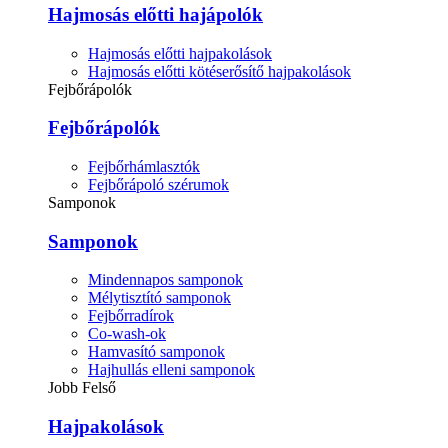
Hajmosás előtti hajápolók
Hajmosás előtti hajpakolások
Hajmosás előtti kötéserősítő hajpakolások
Fejbőrápolók
Fejbőrápolók
Fejbőrhámlasztók
Fejbőrápoló szérumok
Samponok
Samponok
Mindennapos samponok
Mélytisztító samponok
Fejbőrradírok
Co-wash-ok
Hamvasító samponok
Hajhullás elleni samponok
Jobb Felső
Hajpakolások