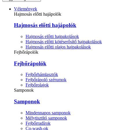
Vélemények
Hajmosás előtti hajápolók
Hajmosás előtti hajápolók
Hajmosás előtti hajpakolások
Hajmosás előtti kötéserősítő hajpakolások
Hajmosás előtti olajos hajpakolások
Fejbőrápolók
Fejbőrápolók
Fejbőrhámlasztók
Fejbőrápoló szérumok
Fejbőrolajok
Samponok
Samponok
Mindennapos samponok
Mélytisztító samponok
Fejbőrradírok
Co-wash-ok