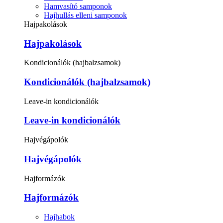
Hamvasító samponok
Hajhullás elleni samponok
Hajpakolások
Hajpakolások
Kondicionálók (hajbalzsamok)
Kondicionálók (hajbalzsamok)
Leave-in kondicionálók
Leave-in kondicionálók
Hajvégápolók
Hajvégápolók
Hajformázók
Hajformázók
Hajhabok