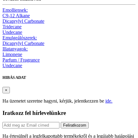
Emolliensek:
C9-12 Alkane
Dicaprylyl Carbonate
Tridecane
Undecane
Emulgeálószerek:
Dicaprylyl Carbonate
Illatanyagok:
Limonene
Parfum / Fragrance
Undecane
HIBÁS ADAT
×
Ha üzenetet szeretne hagyni, kérjük, jelentkezzen be
ide.
Iratkozz fel hírlevelünkre
Feliratkozom
Ha értesülnél a legfelkapottabb termékekről és a legújabb hajápolási