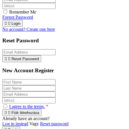
Remember Me
Forgot Password


Login
No account? Create one here
Reset Password


Reset Password
New Account Register
I agree to the terms.
*


Fiók létrehozása
Already have an account?
Log in instead
Vagy
Reset password