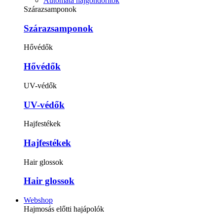
Automata hajgöndörítők
Szárazsamponok
Szárazsamponok
Hővédők
Hővédők
UV-védők
UV-védők
Hajfestékek
Hajfestékek
Hair glossok
Hair glossok
Webshop
Hajmosás előtti hajápolók