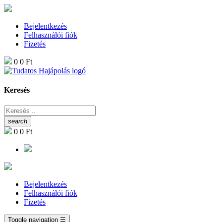
Bejelentkezés
Felhasználói fiók
Fizetés
0
0 Ft
Keresés
search
0
0 Ft
Bejelentkezés
Felhasználói fiók
Fizetés
Toggle navigation
☰