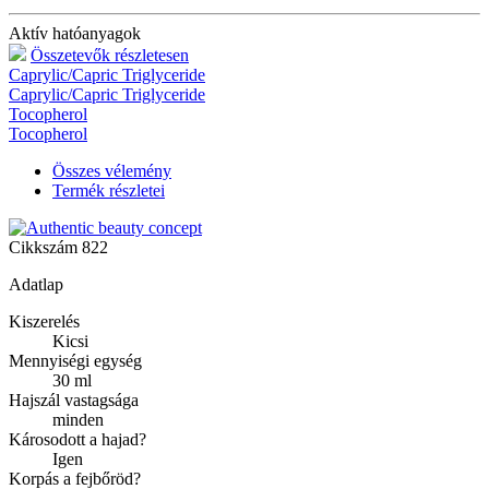
Aktív hatóanyagok
Összetevők részletesen
Caprylic/Capric Triglyceride
Caprylic/Capric Triglyceride
Tocopherol
Tocopherol
Összes vélemény
Termék részletei
Cikkszám
822
Adatlap
Kiszerelés
Kicsi
Mennyiségi egység
30 ml
Hajszál vastagsága
minden
Károsodott a hajad?
Igen
Korpás a fejbőröd?