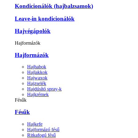
Kondicionálók (hajbalzsamok)
Leave-in kondicionálók
Hajvégápolók
Hajformázók
Hajformázók
Hajhabok
Hajlakkok
Hajwaxok
Hajzselék
Hajdúsító spray-k
Hajkrémek
Fésűk
Fésűk
Hajkefe
Hajformázó fésű
Ritkafogú fésű