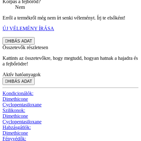
Korpás a fejbőröd?
Nem
Erről a termékről még nem írt senki véleményt. Írj te elsőként!
ÚJ VÉLEMÉNY ÍRÁSA

HIBÁS ADAT
Összetevők részletesen
Kattints az összetevőkre, hogy megtudd, hogyan hatnak a hajadra és
a fejbőrödre!
Aktív hatóanyagok

HIBÁS ADAT
Kondicionálók:
Dimethicone
Cyclopentasiloxane
Szilikonok:
Dimethicone
Cyclopentasiloxane
Habzásgátlók:
Dimethicone
Fényvédők: