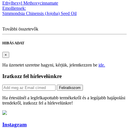
Ethylhexyl Methoxycinnamate
Emolliensek:
Simmondsia Chinensis (Jojoba) Seed Oil
További összetevők
HIBÁS ADAT
×
Ha üzenetet szeretne hagyni, kérjük, jelentkezzen be
ide.
Iratkozz fel hírlevelünkre
Feliratkozom
Ha értesülnél a legfelkapottabb termékekről és a legújabb hajápolási
trendekről, iratkozz fel a hírlevelünkre!
Instagram