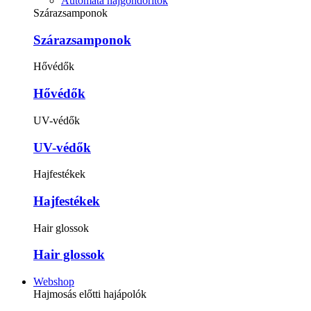
Automata hajgöndörítők
Szárazsamponok
Szárazsamponok
Hővédők
Hővédők
UV-védők
UV-védők
Hajfestékek
Hajfestékek
Hair glossok
Hair glossok
Webshop
Hajmosás előtti hajápolók