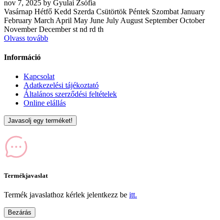
nov
7, 2025
by
Gyulai Zsófia
Vasárnap Hétfő Kedd Szerda Csütörtök Péntek Szombat January
February March April May June July August September October
November December st nd rd th
Olvass tovább
Információ
Kapcsolat
Adatkezelési tájékoztató
Általános szerződési feltételek
Online elállás
Javasolj egy terméket!
Termékjavaslat
Termék javaslathoz kérlek jelentkezz be
itt.
Bezárás