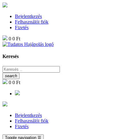
Bejelentkezés
Felhasználói fiók
Fizetés
0
0 Ft
Keresés
search
0
0 Ft
Bejelentkezés
Felhasználói fiók
Fizetés
Toggle navigation
☰