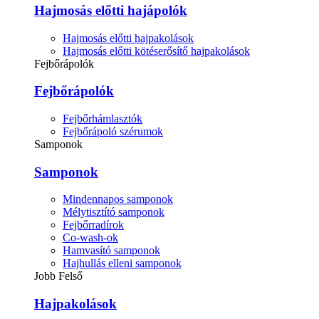
Hajmosás előtti hajápolók
Hajmosás előtti hajpakolások
Hajmosás előtti kötéserősítő hajpakolások
Fejbőrápolók
Fejbőrápolók
Fejbőrhámlasztók
Fejbőrápoló szérumok
Samponok
Samponok
Mindennapos samponok
Mélytisztító samponok
Fejbőrradírok
Co-wash-ok
Hamvasító samponok
Hajhullás elleni samponok
Jobb Felső
Hajpakolások