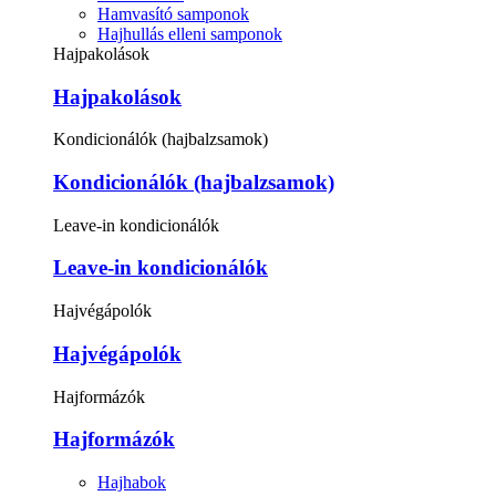
Hamvasító samponok
Hajhullás elleni samponok
Hajpakolások
Hajpakolások
Kondicionálók (hajbalzsamok)
Kondicionálók (hajbalzsamok)
Leave-in kondicionálók
Leave-in kondicionálók
Hajvégápolók
Hajvégápolók
Hajformázók
Hajformázók
Hajhabok