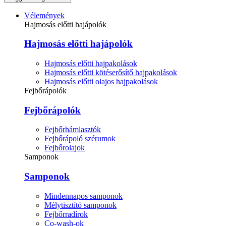
Vélemények
Hajmosás előtti hajápolók
Hajmosás előtti hajápolók
Hajmosás előtti hajpakolások
Hajmosás előtti kötéserősítő hajpakolások
Hajmosás előtti olajos hajpakolások
Fejbőrápolók
Fejbőrápolók
Fejbőrhámlasztók
Fejbőrápoló szérumok
Fejbőrolajok
Samponok
Samponok
Mindennapos samponok
Mélytisztító samponok
Fejbőrradírok
Co-wash-ok