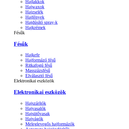
Hajlakkok
Hajwaxok
Hajzselék
Hajfények
Hajdúsító spray-k
Hajkrémek
Fésűk
Fésűk
Hajkefe
Hajformázó fésű
Ritkafogú fésű
Masszázsfésű
Elválasztó fésű
Elektronikai eszközök
Elektronikai eszközök
Hajszárítók
Hajvasalók
Hajsütővasak
Hajvágók
Meleglevegős hajformázók