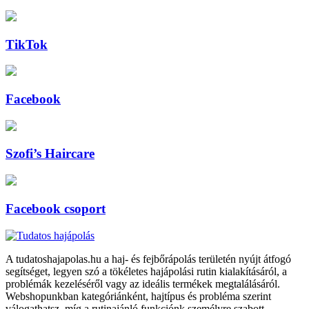
TikTok
Facebook
Szofi’s Haircare
Facebook csoport
A tudatoshajapolas.hu a haj- és fejbőrápolás területén nyújt átfogó
segítséget, legyen szó a tökéletes hajápolási rutin kialakításáról, a
problémák kezeléséről vagy az ideális termékek megtalálásáról.
Webshopunkban kategóriánként, hajtípus és probléma szerint
válogathatsz, míg a rutinajánló funkciónk személyre szabott