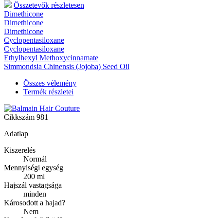
Összetevők részletesen
Dimethicone
Dimethicone
Dimethicone
Cyclopentasiloxane
Cyclopentasiloxane
Ethylhexyl Methoxycinnamate
Simmondsia Chinensis (Jojoba) Seed Oil
Összes vélemény
Termék részletei
Cikkszám
981
Adatlap
Kiszerelés
Normál
Mennyiségi egység
200 ml
Hajszál vastagsága
minden
Károsodott a hajad?
Nem