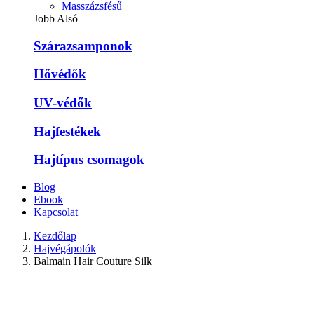
Masszázsfésű
Jobb Alsó
Szárazsamponok
Hővédők
UV-védők
Hajfestékek
Hajtípus csomagok
Blog
Ebook
Kapcsolat
Kezdőlap
Hajvégápolók
Balmain Hair Couture Silk