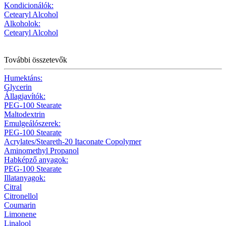
Kondicionálók:
Cetearyl Alcohol
Alkoholok:
Cetearyl Alcohol
További összetevők
Humektáns:
Glycerin
Állagjavítók:
PEG-100 Stearate
Maltodextrin
Emulgeálószerek:
PEG-100 Stearate
Acrylates/Steareth-20 Itaconate Copolymer
Aminomethyl Propanol
Habképző anyagok:
PEG-100 Stearate
Illatanyagok:
Citral
Citronellol
Coumarin
Limonene
Linalool