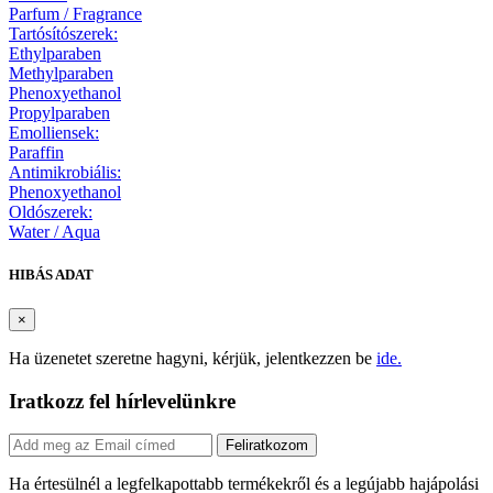
Parfum / Fragrance
Tartósítószerek:
Ethylparaben
Methylparaben
Phenoxyethanol
Propylparaben
Emolliensek:
Paraffin
Antimikrobiális:
Phenoxyethanol
Oldószerek:
Water / Aqua
HIBÁS ADAT
×
Ha üzenetet szeretne hagyni, kérjük, jelentkezzen be
ide.
Iratkozz fel hírlevelünkre
Feliratkozom
Ha értesülnél a legfelkapottabb termékekről és a legújabb hajápolási