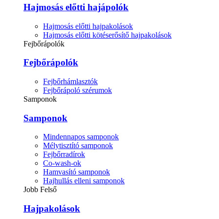
Hajmosás előtti hajápolók
Hajmosás előtti hajpakolások
Hajmosás előtti kötéserősítő hajpakolások
Fejbőrápolók
Fejbőrápolók
Fejbőrhámlasztók
Fejbőrápoló szérumok
Samponok
Samponok
Mindennapos samponok
Mélytisztító samponok
Fejbőrradírok
Co-wash-ok
Hamvasító samponok
Hajhullás elleni samponok
Jobb Felső
Hajpakolások