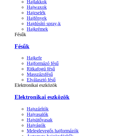
Hajlakkok
Hajwaxok
Hajzselék
Hajfények
Hajdúsító spray-k
Hajkrémek
Fésűk
Fésűk
Hajkefe
Hajformázó fésű
Ritkafogú fésű
Masszázsfésű
Elválasztó fésű
Elektronikai eszközök
Elektronikai eszközök
Hajszárítók
Hajvasalók
Hajsütővasak
Hajvágók
Meleglevegős hajformázók