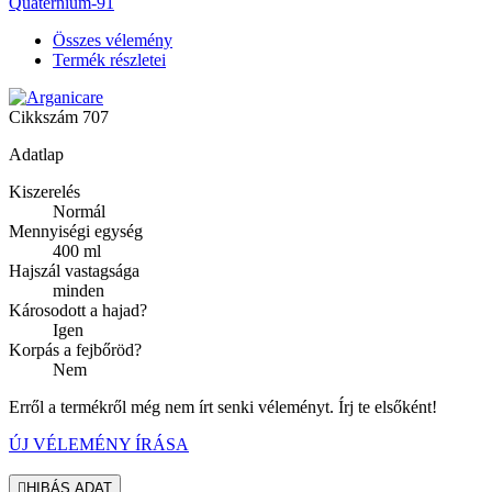
Quaternium-91
Összes vélemény
Termék részletei
Cikkszám
707
Adatlap
Kiszerelés
Normál
Mennyiségi egység
400 ml
Hajszál vastagsága
minden
Károsodott a hajad?
Igen
Korpás a fejbőröd?
Nem
Erről a termékről még nem írt senki véleményt. Írj te elsőként!
ÚJ VÉLEMÉNY ÍRÁSA

HIBÁS ADAT