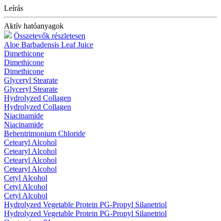
Leírás
Aktív hatóanyagok
Összetevők részletesen
Aloe Barbadensis Leaf Juice
Dimethicone
Dimethicone
Dimethicone
Glyceryl Stearate
Glyceryl Stearate
Hydrolyzed Collagen
Hydrolyzed Collagen
Niacinamide
Niacinamide
Behentrimonium Chloride
Cetearyl Alcohol
Cetearyl Alcohol
Cetearyl Alcohol
Cetearyl Alcohol
Cetyl Alcohol
Cetyl Alcohol
Cetyl Alcohol
Hydrolyzed Vegetable Protein PG-Propyl Silanetriol
Hydrolyzed Vegetable Protein PG-Propyl Silanetriol