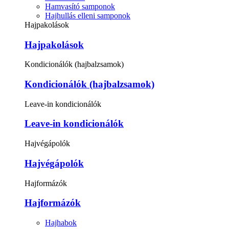
Hamvasító samponok
Hajhullás elleni samponok
Hajpakolások
Hajpakolások
Kondicionálók (hajbalzsamok)
Kondicionálók (hajbalzsamok)
Leave-in kondicionálók
Leave-in kondicionálók
Hajvégápolók
Hajvégápolók
Hajformázók
Hajformázók
Hajhabok