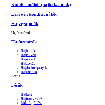
Kondicionálók (hajbalzsamok)
Leave-in kondicionálók
Hajvégápolók
Hajformázók
Hajformázók
Hajhabok
Hajlakkok
Hajwaxok
Hajzselék
Hajdúsító spray-k
Hajkrémek
Fésűk
Fésűk
Hajkefe
Hajformázó fésű
Ritkafogú fésű