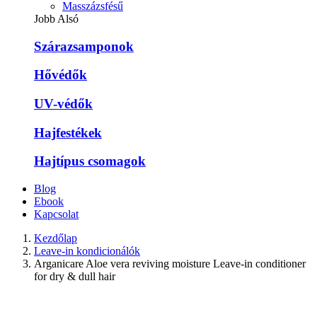
Masszázsfésű
Jobb Alsó
Szárazsamponok
Hővédők
UV-védők
Hajfestékek
Hajtípus csomagok
Blog
Ebook
Kapcsolat
Kezdőlap
Leave-in kondicionálók
Arganicare Aloe vera reviving moisture Leave-in conditioner
for dry & dull hair