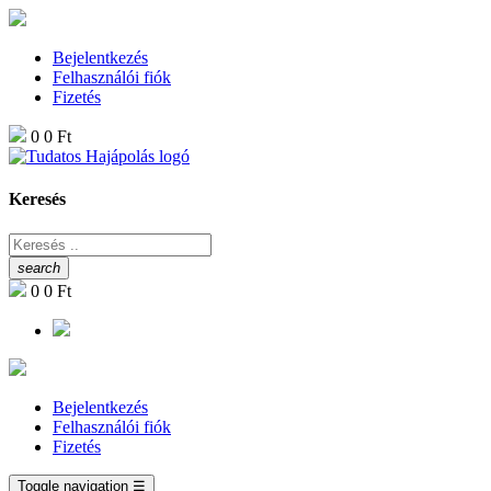
Bejelentkezés
Felhasználói fiók
Fizetés
0
0 Ft
Keresés
search
0
0 Ft
Bejelentkezés
Felhasználói fiók
Fizetés
Toggle navigation
☰