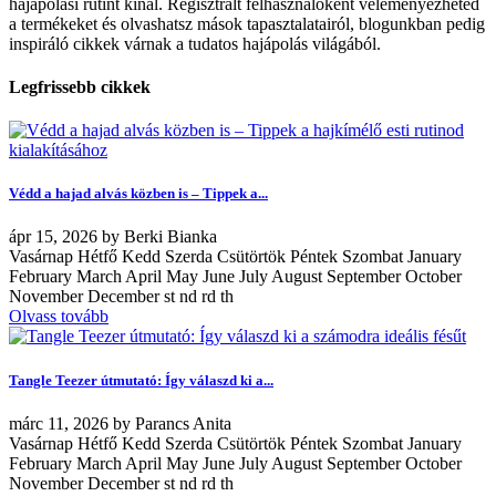
hajápolási rutint kínál. Regisztrált felhasználóként véleményezheted
a termékeket és olvashatsz mások tapasztalatairól, blogunkban pedig
inspiráló cikkek várnak a tudatos hajápolás világából.
Legfrissebb cikkek
Védd a hajad alvás közben is – Tippek a...
ápr
15, 2026
by
Berki Bianka
Vasárnap Hétfő Kedd Szerda Csütörtök Péntek Szombat January
February March April May June July August September October
November December st nd rd th
Olvass tovább
Tangle Teezer útmutató: Így válaszd ki a...
márc
11, 2026
by
Parancs Anita
Vasárnap Hétfő Kedd Szerda Csütörtök Péntek Szombat January
February March April May June July August September October
November December st nd rd th