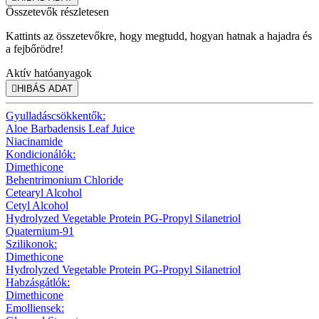
Összetevők részletesen
Kattints az összetevőkre, hogy megtudd, hogyan hatnak a hajadra és
a fejbőrödre!
Aktív hatóanyagok

HIBÁS ADAT
Gyulladáscsökkentők:
Aloe Barbadensis Leaf Juice
Niacinamide
Kondicionálók:
Dimethicone
Behentrimonium Chloride
Cetearyl Alcohol
Cetyl Alcohol
Hydrolyzed Vegetable Protein PG-Propyl Silanetriol
Quaternium-91
Szilikonok:
Dimethicone
Hydrolyzed Vegetable Protein PG-Propyl Silanetriol
Habzásgátlók:
Dimethicone
Emolliensek: