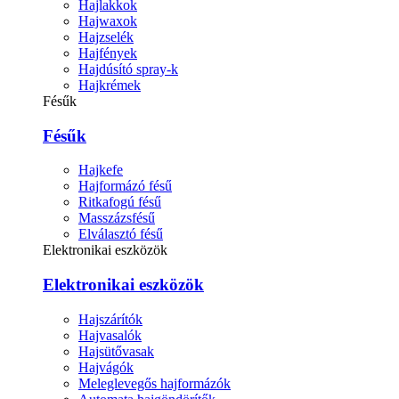
Hajlakkok
Hajwaxok
Hajzselék
Hajfények
Hajdúsító spray-k
Hajkrémek
Fésűk
Fésűk
Hajkefe
Hajformázó fésű
Ritkafogú fésű
Masszázsfésű
Elválasztó fésű
Elektronikai eszközök
Elektronikai eszközök
Hajszárítók
Hajvasalók
Hajsütővasak
Hajvágók
Meleglevegős hajformázók