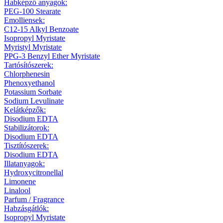
Habképző anyagok:
PEG-100 Stearate
Emolliensek:
C12-15 Alkyl Benzoate
Isopropyl Myristate
Myristyl Myristate
PPG-3 Benzyl Ether Myristate
Tartósítószerek:
Chlorphenesin
Phenoxyethanol
Potassium Sorbate
Sodium Levulinate
Kelátképzők:
Disodium EDTA
Stabilizátorok:
Disodium EDTA
Tisztítószerek:
Disodium EDTA
Illatanyagok:
Hydroxycitronellal
Limonene
Linalool
Parfum / Fragrance
Habzásgátlók:
Isopropyl Myristate