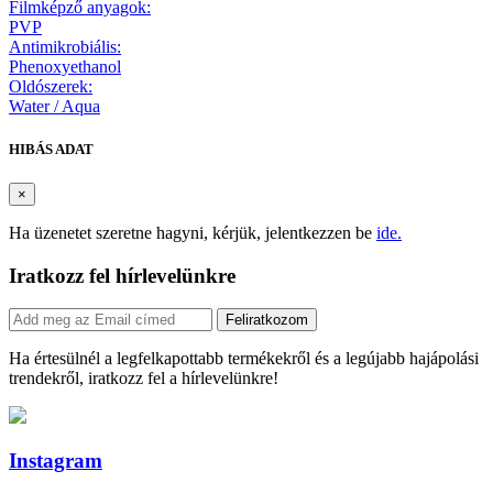
Filmképző anyagok:
PVP
Antimikrobiális:
Phenoxyethanol
Oldószerek:
Water / Aqua
HIBÁS ADAT
×
Ha üzenetet szeretne hagyni, kérjük, jelentkezzen be
ide.
Iratkozz fel hírlevelünkre
Feliratkozom
Ha értesülnél a legfelkapottabb termékekről és a legújabb hajápolási
trendekről, iratkozz fel a hírlevelünkre!
Instagram