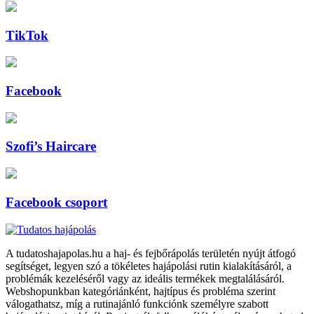
TikTok
Facebook
Szofi’s Haircare
Facebook csoport
A tudatoshajapolas.hu a haj- és fejbőrápolás területén nyújt átfogó
segítséget, legyen szó a tökéletes hajápolási rutin kialakításáról, a
problémák kezeléséről vagy az ideális termékek megtalálásáról.
Webshopunkban kategóriánként, hajtípus és probléma szerint
válogathatsz, míg a rutinajánló funkciónk személyre szabott