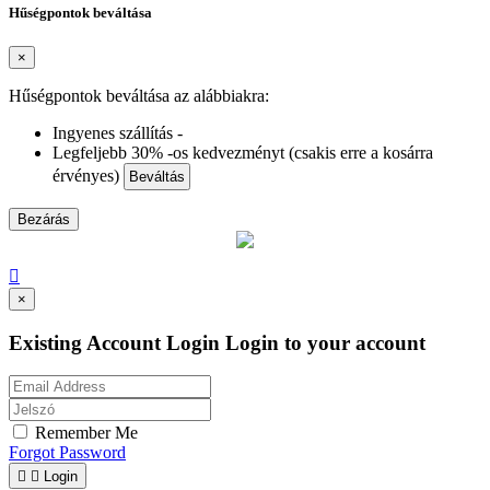
Hűségpontok beváltása
×
Hűségpontok beváltása az alábbiakra:
Ingyenes szállítás -
Legfeljebb 30% -os kedvezményt (csakis erre a kosárra
érvényes)
Beváltás
Bezárás

×
Existing Account Login
Login to your account
Remember Me
Forgot Password


Login