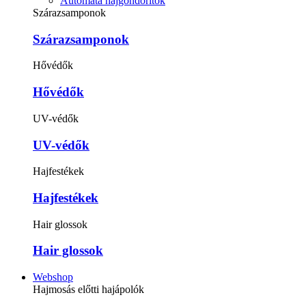
Automata hajgöndörítők
Szárazsamponok
Szárazsamponok
Hővédők
Hővédők
UV-védők
UV-védők
Hajfestékek
Hajfestékek
Hair glossok
Hair glossok
Webshop
Hajmosás előtti hajápolók