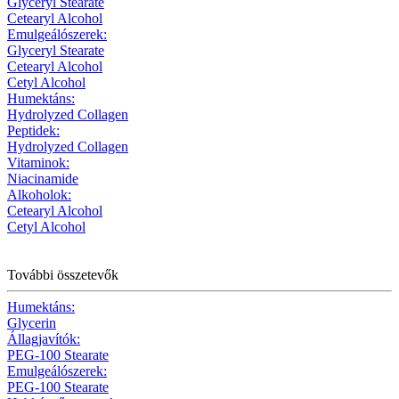
Glyceryl Stearate
Cetearyl Alcohol
Emulgeálószerek:
Glyceryl Stearate
Cetearyl Alcohol
Cetyl Alcohol
Humektáns:
Hydrolyzed Collagen
Peptidek:
Hydrolyzed Collagen
Vitaminok:
Niacinamide
Alkoholok:
Cetearyl Alcohol
Cetyl Alcohol
További összetevők
Humektáns:
Glycerin
Állagjavítók:
PEG-100 Stearate
Emulgeálószerek:
PEG-100 Stearate