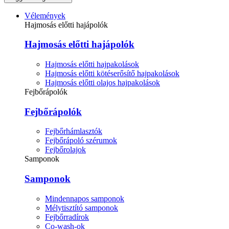
Vélemények
Hajmosás előtti hajápolók
Hajmosás előtti hajápolók
Hajmosás előtti hajpakolások
Hajmosás előtti kötéserősítő hajpakolások
Hajmosás előtti olajos hajpakolások
Fejbőrápolók
Fejbőrápolók
Fejbőrhámlasztók
Fejbőrápoló szérumok
Fejbőrolajok
Samponok
Samponok
Mindennapos samponok
Mélytisztító samponok
Fejbőrradírok
Co-wash-ok