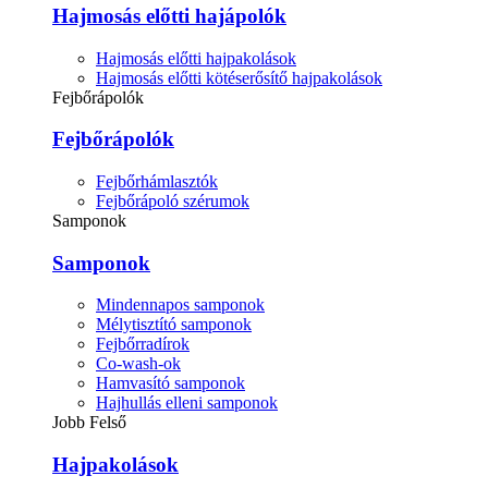
Hajmosás előtti hajápolók
Hajmosás előtti hajpakolások
Hajmosás előtti kötéserősítő hajpakolások
Fejbőrápolók
Fejbőrápolók
Fejbőrhámlasztók
Fejbőrápoló szérumok
Samponok
Samponok
Mindennapos samponok
Mélytisztító samponok
Fejbőrradírok
Co-wash-ok
Hamvasító samponok
Hajhullás elleni samponok
Jobb Felső
Hajpakolások