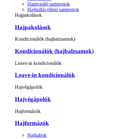
Hamvasító samponok
Hajhullás elleni samponok
Hajpakolások
Hajpakolások
Kondicionálók (hajbalzsamok)
Kondicionálók (hajbalzsamok)
Leave-in kondicionálók
Leave-in kondicionálók
Hajvégápolók
Hajvégápolók
Hajformázók
Hajformázók
Hajhabok