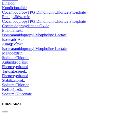
Linalool
Kondicionálók:
Cocamidopropyl PG-Dimonium Chloride Phosphate
Emulgeálószerek:
Cocamidopropyl PG-Dimonium Chloride Phosphate
Cocamidopropylamine Oxide
Emolliensek:
Isostearamidopropyl Morpholine Lactate
Isostearic Acid
Állagjavítók:
Isostearamidopropyl Morpholine Lactate
Maltodextrin
Sodium Chloride
Antimikrobiális:
Phenoxyethanol
Tartósítószerek:
Phenoxyethanol
Stabilizátorok:
Sodium Chloride
Kelátképzők:
Sodium Gluconate
HIBÁS ADAT