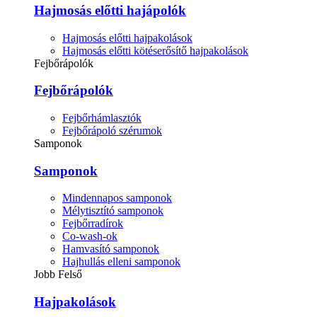
Hajmosás előtti hajápolók
Hajmosás előtti hajpakolások
Hajmosás előtti kötéserősítő hajpakolások
Fejbőrápolók
Fejbőrápolók
Fejbőrhámlasztók
Fejbőrápoló szérumok
Samponok
Samponok
Mindennapos samponok
Mélytisztító samponok
Fejbőrradírok
Co-wash-ok
Hamvasító samponok
Hajhullás elleni samponok
Jobb Felső
Hajpakolások