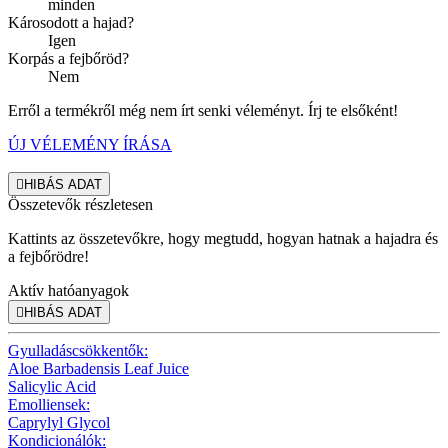
minden
Károsodott a hajad?
Igen
Korpás a fejbőröd?
Nem
Erről a termékről még nem írt senki véleményt. Írj te elsőként!
ÚJ VÉLEMÉNY ÍRÁSA

HIBÁS ADAT
Összetevők részletesen
Kattints az összetevőkre, hogy megtudd, hogyan hatnak a hajadra és
a fejbőrödre!
Aktív hatóanyagok

HIBÁS ADAT
Gyulladáscsökkentők:
Aloe Barbadensis Leaf Juice
Salicylic Acid
Emolliensek:
Caprylyl Glycol
Kondicionálók: