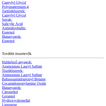
Caprylyl Glycol
Polyquaternium-4
Tartósítószerek:
Caprylyl Glycol
Savak:
Salicylic Acid
Antimikrobiális:
Eugenol
Illatanyagok:
Eugenol
További összetevők
Habképző anyagok:
Ammonium Lauryl Sulfate
Tisztítószerek:
Ammonium Lauryl Sulfate
Babassuamidopropyl Betaine
Cocamidopropylamine Oxide
Illatanyagok:
Citronellol
Geraniol
Hydroxycitronellal
Limonene