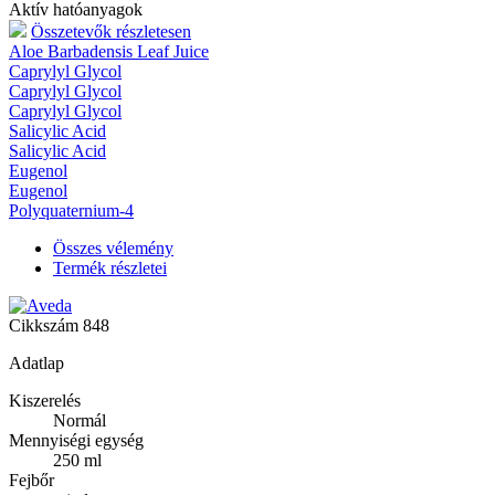
Aktív hatóanyagok
Összetevők részletesen
Aloe Barbadensis Leaf Juice
Caprylyl Glycol
Caprylyl Glycol
Caprylyl Glycol
Salicylic Acid
Salicylic Acid
Eugenol
Eugenol
Polyquaternium-4
Összes vélemény
Termék részletei
Cikkszám
848
Adatlap
Kiszerelés
Normál
Mennyiségi egység
250 ml
Fejbőr