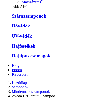
Masszázsfésű
Jobb Alsó
Szárazsamponok
Hővédők
UV-védők
Hajfestékek
Hajtípus csomagok
Blog
Ebook
Kapcsolat
Kezdőlap
Samponok
Mindennapos samponok
Aveda Brilliant™ Shampoo