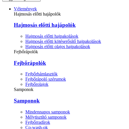
Vélemények
Hajmosás előtti hajápolók
Hajmosás előtti hajápolók
Hajmosás előtti hajpakolások
Hajmosás előtti kötéserősítő hajpakolások
Hajmosás előtti olajos hajpakolások
Fejbőrápolók
Fejbőrápolók
Fejbőrhámlasztók
Fejbőrápoló szérumok
Fejbőrolajok
Samponok
Samponok
Mindennapos samponok
Mélytisztító samponok
Fejbőrradírok
Co-wash-ok