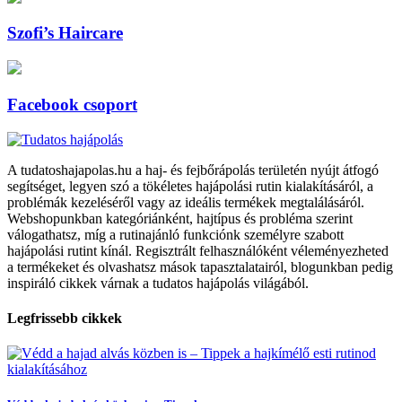
Szofi’s Haircare
Facebook csoport
A tudatoshajapolas.hu a haj- és fejbőrápolás területén nyújt átfogó
segítséget, legyen szó a tökéletes hajápolási rutin kialakításáról, a
problémák kezeléséről vagy az ideális termékek megtalálásáról.
Webshopunkban kategóriánként, hajtípus és probléma szerint
válogathatsz, míg a rutinajánló funkciónk személyre szabott
hajápolási rutint kínál. Regisztrált felhasználóként véleményezheted
a termékeket és olvashatsz mások tapasztalatairól, blogunkban pedig
inspiráló cikkek várnak a tudatos hajápolás világából.
Legfrissebb cikkek