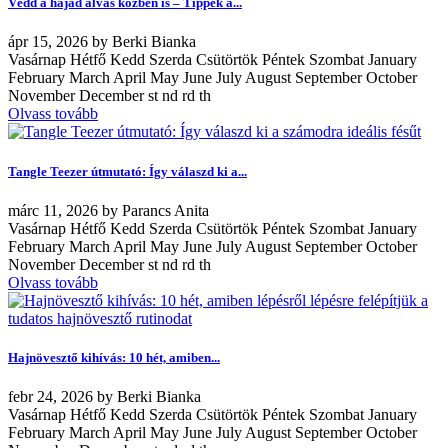
Védd a hajad alvás közben is – Tippek a...
ápr
15, 2026
by
Berki Bianka
Vasárnap Hétfő Kedd Szerda Csütörtök Péntek Szombat January
February March April May June July August September October
November December st nd rd th
Olvass tovább
Tangle Teezer útmutató: Így válaszd ki a...
márc
11, 2026
by
Parancs Anita
Vasárnap Hétfő Kedd Szerda Csütörtök Péntek Szombat January
February March April May June July August September October
November December st nd rd th
Olvass tovább
Hajnövesztő kihívás: 10 hét, amiben...
febr
24, 2026
by
Berki Bianka
Vasárnap Hétfő Kedd Szerda Csütörtök Péntek Szombat January
February March April May June July August September October