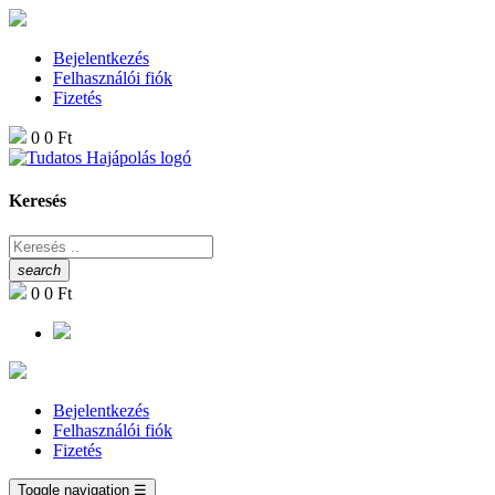
Bejelentkezés
Felhasználói fiók
Fizetés
0
0 Ft
Keresés
search
0
0 Ft
Bejelentkezés
Felhasználói fiók
Fizetés
Toggle navigation
☰