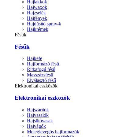
Hajlakkok
Hajwaxok
Hajzselék
Hajfények
Hajdúsító spray-k
Hajkrémek
Fésűk
Fésűk
Hajkefe
Hajformázó fésű
Ritkafogú fésű
Masszázsfésű
Elválasztó fésű
Elektronikai eszközök
Elektronikai eszközök
Hajszárítók
Hajvasalók
Hajsütővasak
Hajvágók
Meleglevegős hajformázók