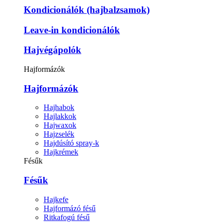
Kondicionálók (hajbalzsamok)
Leave-in kondicionálók
Hajvégápolók
Hajformázók
Hajformázók
Hajhabok
Hajlakkok
Hajwaxok
Hajzselék
Hajdúsító spray-k
Hajkrémek
Fésűk
Fésűk
Hajkefe
Hajformázó fésű
Ritkafogú fésű