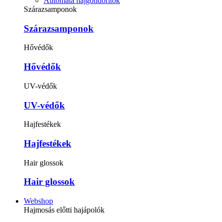
Automata hajgöndörítők
Szárazsamponok
Szárazsamponok
Hővédők
Hővédők
UV-védők
UV-védők
Hajfestékek
Hajfestékek
Hair glossok
Hair glossok
Webshop
Hajmosás előtti hajápolók