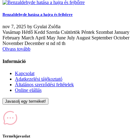
Benzaldehyde hatása a hajra és fejbőrre
nov
7, 2025
by
Gyulai Zsófia
Vasárnap Hétfő Kedd Szerda Csütörtök Péntek Szombat January
February March April May June July August September October
November December st nd rd th
Olvass tovább
Információ
Kapcsolat
Adatkezelési tájékoztató
Általános szerződési feltételek
Online elállás
Javasolj egy terméket!
Termékjavaslat