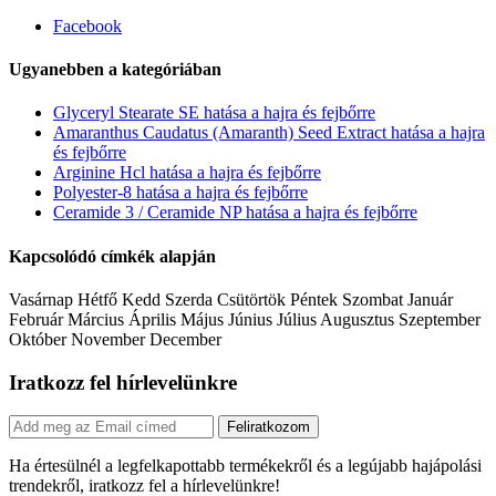
Facebook
Ugyanebben a kategóriában
Glyceryl Stearate SE hatása a hajra és fejbőrre
Amaranthus Caudatus (Amaranth) Seed Extract hatása a hajra
és fejbőrre
Arginine Hcl hatása a hajra és fejbőrre
Polyester-8 hatása a hajra és fejbőrre
Ceramide 3 / Ceramide NP hatása a hajra és fejbőrre
Kapcsolódó címkék alapján
Vasárnap Hétfő Kedd Szerda Csütörtök Péntek Szombat Január
Február Március Április Május Június Július Augusztus Szeptember
Október November December
Iratkozz fel hírlevelünkre
Feliratkozom
Ha értesülnél a legfelkapottabb termékekről és a legújabb hajápolási
trendekről, iratkozz fel a hírlevelünkre!