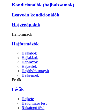
Kondicionálók (hajbalzsamok)
Leave-in kondicionálók
Hajvégápolók
Hajformázók
Hajformázók
Hajhabok
Hajlakkok
Hajwaxok
Hajzselék
Hajdúsító spray-k
Hajkrémek
Fésűk
Fésűk
Hajkefe
Hajformázó fésű
Ritkafogú fésű