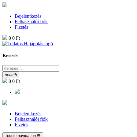
Bejelentkezés
Felhasználói fiók
Fizetés
0
0 Ft
Keresés
search
0
0 Ft
Bejelentkezés
Felhasználói fiók
Fizetés
Toggle navigation
☰