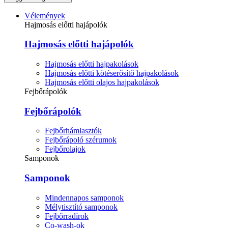
Vélemények
Hajmosás előtti hajápolók
Hajmosás előtti hajápolók
Hajmosás előtti hajpakolások
Hajmosás előtti kötéserősítő hajpakolások
Hajmosás előtti olajos hajpakolások
Fejbőrápolók
Fejbőrápolók
Fejbőrhámlasztók
Fejbőrápoló szérumok
Fejbőrolajok
Samponok
Samponok
Mindennapos samponok
Mélytisztító samponok
Fejbőrradírok
Co-wash-ok