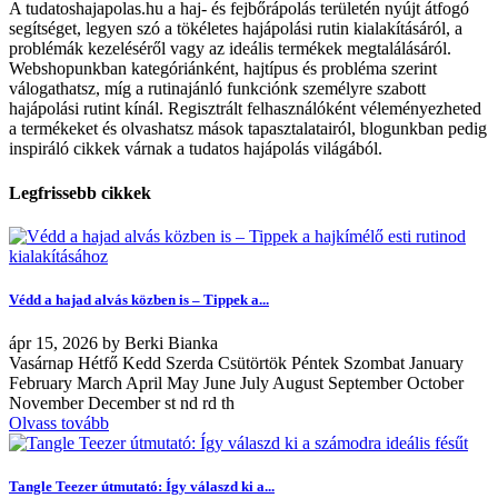
A tudatoshajapolas.hu a haj- és fejbőrápolás területén nyújt átfogó
segítséget, legyen szó a tökéletes hajápolási rutin kialakításáról, a
problémák kezeléséről vagy az ideális termékek megtalálásáról.
Webshopunkban kategóriánként, hajtípus és probléma szerint
válogathatsz, míg a rutinajánló funkciónk személyre szabott
hajápolási rutint kínál. Regisztrált felhasználóként véleményezheted
a termékeket és olvashatsz mások tapasztalatairól, blogunkban pedig
inspiráló cikkek várnak a tudatos hajápolás világából.
Legfrissebb cikkek
Védd a hajad alvás közben is – Tippek a...
ápr
15, 2026
by
Berki Bianka
Vasárnap Hétfő Kedd Szerda Csütörtök Péntek Szombat January
February March April May June July August September October
November December st nd rd th
Olvass tovább
Tangle Teezer útmutató: Így válaszd ki a...