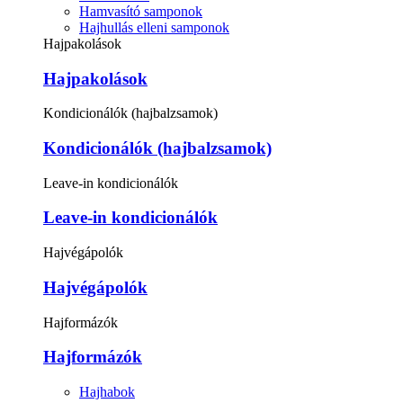
Hamvasító samponok
Hajhullás elleni samponok
Hajpakolások
Hajpakolások
Kondicionálók (hajbalzsamok)
Kondicionálók (hajbalzsamok)
Leave-in kondicionálók
Leave-in kondicionálók
Hajvégápolók
Hajvégápolók
Hajformázók
Hajformázók
Hajhabok