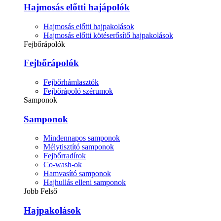
Hajmosás előtti hajápolók
Hajmosás előtti hajpakolások
Hajmosás előtti kötéserősítő hajpakolások
Fejbőrápolók
Fejbőrápolók
Fejbőrhámlasztók
Fejbőrápoló szérumok
Samponok
Samponok
Mindennapos samponok
Mélytisztító samponok
Fejbőrradírok
Co-wash-ok
Hamvasító samponok
Hajhullás elleni samponok
Jobb Felső
Hajpakolások