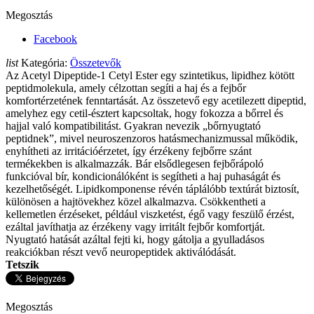
Megosztás
Facebook
list
Kategória:
Összetevők
Az Acetyl Dipeptide-1 Cetyl Ester egy szintetikus, lipidhez kötött
peptidmolekula, amely célzottan segíti a haj és a fejbőr
komfortérzetének fenntartását. Az összetevő egy acetilezett dipeptid,
amelyhez egy cetil-észtert kapcsoltak, hogy fokozza a bőrrel és
hajjal való kompatibilitást. Gyakran nevezik „bőrnyugtató
peptidnek”, mivel neuroszenzoros hatásmechanizmussal működik,
enyhítheti az irritációérzetet, így érzékeny fejbőrre szánt
termékekben is alkalmazzák. Bár elsődlegesen fejbőrápoló
funkcióval bír, kondicionálóként is segítheti a haj puhaságát és
kezelhetőségét. Lipidkomponense révén táplálóbb textúrát biztosít,
különösen a hajtövekhez közel alkalmazva. Csökkentheti a
kellemetlen érzéseket, például viszketést, égő vagy feszülő érzést,
ezáltal javíthatja az érzékeny vagy irritált fejbőr komfortját.
Nyugtató hatását azáltal fejti ki, hogy gátolja a gyulladásos
reakciókban részt vevő neuropeptidek aktiválódását.
Tetszik
Megosztás