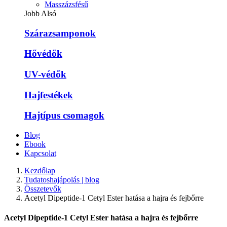
Masszázsfésű
Jobb Alsó
Szárazsamponok
Hővédők
UV-védők
Hajfestékek
Hajtípus csomagok
Blog
Ebook
Kapcsolat
Kezdőlap
Tudatoshajápolás | blog
Összetevők
Acetyl Dipeptide-1 Cetyl Ester hatása a hajra és fejbőrre
Acetyl Dipeptide-1 Cetyl Ester hatása a hajra és fejbőrre