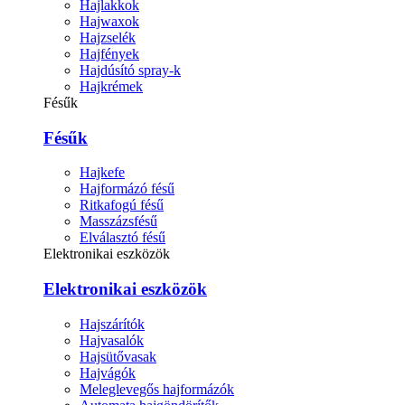
Hajlakkok
Hajwaxok
Hajzselék
Hajfények
Hajdúsító spray-k
Hajkrémek
Fésűk
Fésűk
Hajkefe
Hajformázó fésű
Ritkafogú fésű
Masszázsfésű
Elválasztó fésű
Elektronikai eszközök
Elektronikai eszközök
Hajszárítók
Hajvasalók
Hajsütővasak
Hajvágók
Meleglevegős hajformázók