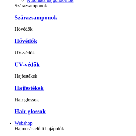
Automata hajgöndörítők
Szárazsamponok
Szárazsamponok
Hővédők
Hővédők
UV-védők
UV-védők
Hajfestékek
Hajfestékek
Hair glossok
Hair glossok
Webshop
Hajmosás előtti hajápolók