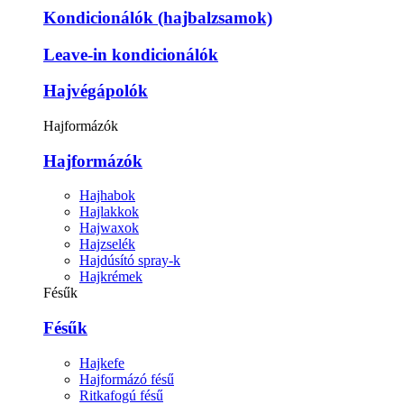
Kondicionálók (hajbalzsamok)
Leave-in kondicionálók
Hajvégápolók
Hajformázók
Hajformázók
Hajhabok
Hajlakkok
Hajwaxok
Hajzselék
Hajdúsító spray-k
Hajkrémek
Fésűk
Fésűk
Hajkefe
Hajformázó fésű
Ritkafogú fésű