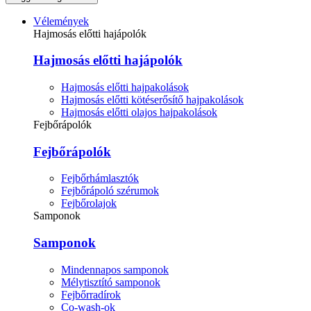
Vélemények
Hajmosás előtti hajápolók
Hajmosás előtti hajápolók
Hajmosás előtti hajpakolások
Hajmosás előtti kötéserősítő hajpakolások
Hajmosás előtti olajos hajpakolások
Fejbőrápolók
Fejbőrápolók
Fejbőrhámlasztók
Fejbőrápoló szérumok
Fejbőrolajok
Samponok
Samponok
Mindennapos samponok
Mélytisztító samponok
Fejbőrradírok
Co-wash-ok