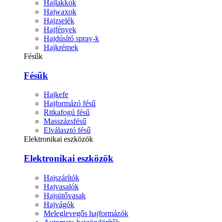
Hajlakkok
Hajwaxok
Hajzselék
Hajfények
Hajdúsító spray-k
Hajkrémek
Fésűk
Fésűk
Hajkefe
Hajformázó fésű
Ritkafogú fésű
Masszázsfésű
Elválasztó fésű
Elektronikai eszközök
Elektronikai eszközök
Hajszárítók
Hajvasalók
Hajsütővasak
Hajvágók
Meleglevegős hajformázók