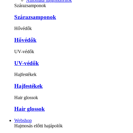
Automata hajgöndörítők
Szárazsamponok
Szárazsamponok
Hővédők
Hővédők
UV-védők
UV-védők
Hajfestékek
Hajfestékek
Hair glossok
Hair glossok
Webshop
Hajmosás előtti hajápolók