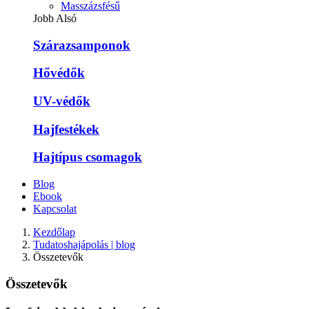
Masszázsfésű
Jobb Alsó
Szárazsamponok
Hővédők
UV-védők
Hajfestékek
Hajtípus csomagok
Blog
Ebook
Kapcsolat
Kezdőlap
Tudatoshajápolás | blog
Összetevők
Összetevők