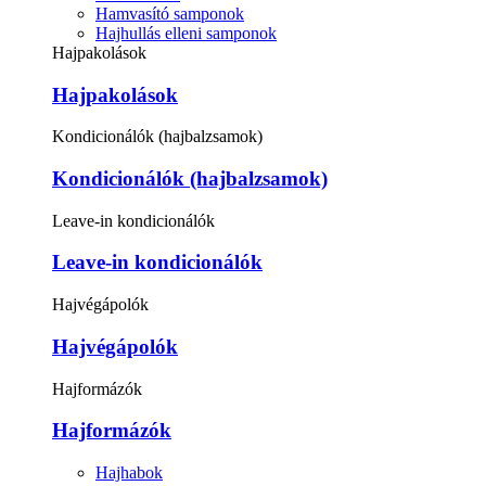
Hamvasító samponok
Hajhullás elleni samponok
Hajpakolások
Hajpakolások
Kondicionálók (hajbalzsamok)
Kondicionálók (hajbalzsamok)
Leave-in kondicionálók
Leave-in kondicionálók
Hajvégápolók
Hajvégápolók
Hajformázók
Hajformázók
Hajhabok