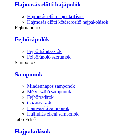
Hajmosás előtti hajápolók
Hajmosás előtti hajpakolások
Hajmosás előtti kötéserősítő hajpakolások
Fejbőrápolók
Fejbőrápolók
Fejbőrhámlasztók
Fejbőrápoló szérumok
Samponok
Samponok
Mindennapos samponok
Mélytisztító samponok
Fejbőrradírok
Co-wash-ok
Hamvasító samponok
Hajhullás elleni samponok
Jobb Felső
Hajpakolások