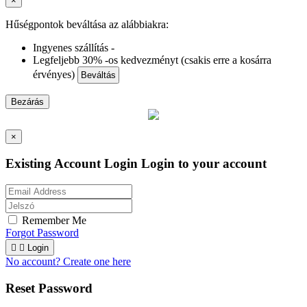
×
Hűségpontok beváltása az alábbiakra:
Ingyenes szállítás -
Legfeljebb 30% -os kedvezményt (csakis erre a kosárra
érvényes)
Beváltás
Bezárás
×
Existing Account Login
Login to your account
Remember Me
Forgot Password


Login
No account? Create one here
Reset Password