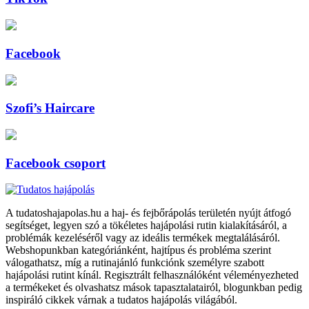
Facebook
Szofi’s Haircare
Facebook csoport
A tudatoshajapolas.hu a haj- és fejbőrápolás területén nyújt átfogó
segítséget, legyen szó a tökéletes hajápolási rutin kialakításáról, a
problémák kezeléséről vagy az ideális termékek megtalálásáról.
Webshopunkban kategóriánként, hajtípus és probléma szerint
válogathatsz, míg a rutinajánló funkciónk személyre szabott
hajápolási rutint kínál. Regisztrált felhasználóként véleményezheted
a termékeket és olvashatsz mások tapasztalatairól, blogunkban pedig
inspiráló cikkek várnak a tudatos hajápolás világából.