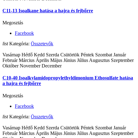
C11-13 Isoalkane hatása a hajra és fejbőrre
Megosztás
Facebook
list
Kategória:
Összetevők
Vasárnap Hétfő Kedd Szerda Csütörtök Péntek Szombat Január
Február Március Április Május Június Július Augusztus Szeptember
Október November December
C10-40 Isoalkylamidopropylethyldimonium Ethosulfate hatása
a hajra és fejbőrre
Megosztás
Facebook
list
Kategória:
Összetevők
Vasárnap Hétfő Kedd Szerda Csütörtök Péntek Szombat Január
Február Március Április Május Június Július Augusztus Szeptember