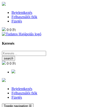
Bejelentkezés
Felhasználói fiók
Fizetés
0
0 Ft
Keresés
search
0
0 Ft
Bejelentkezés
Felhasználói fiók
Fizetés
Toggle navigation
☰