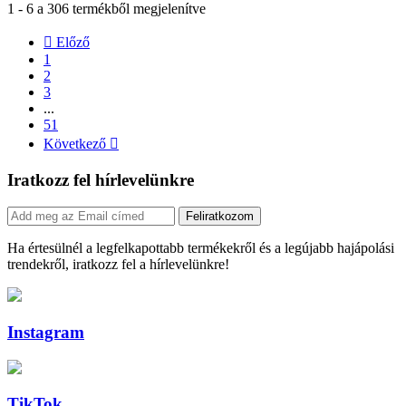
1 - 6 a 306 termékből megjelenítve

Előző
1
2
3
...
51
Következő

Iratkozz fel hírlevelünkre
Feliratkozom
Ha értesülnél a legfelkapottabb termékekről és a legújabb hajápolási
trendekről, iratkozz fel a hírlevelünkre!
Instagram
TikTok