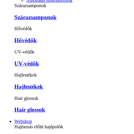
Automata hajgöndörítők
Szárazsamponok
Szárazsamponok
Hővédők
Hővédők
UV-védők
UV-védők
Hajfestékek
Hajfestékek
Hair glossok
Hair glossok
Webshop
Hajmosás előtti hajápolók