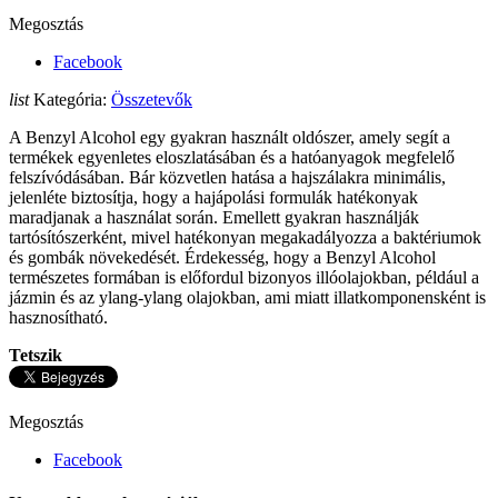
Megosztás
Facebook
list
Kategória:
Összetevők
A Benzyl Alcohol egy gyakran használt oldószer, amely segít a
termékek egyenletes eloszlatásában és a hatóanyagok megfelelő
felszívódásában. Bár közvetlen hatása a hajszálakra minimális,
jelenléte biztosítja, hogy a hajápolási formulák hatékonyak
maradjanak a használat során. Emellett gyakran használják
tartósítószerként, mivel hatékonyan megakadályozza a baktériumok
és gombák növekedését. Érdekesség, hogy a Benzyl Alcohol
természetes formában is előfordul bizonyos illóolajokban, például a
jázmin és az ylang-ylang olajokban, ami miatt illatkomponensként is
hasznosítható.
Tetszik
Megosztás
Facebook