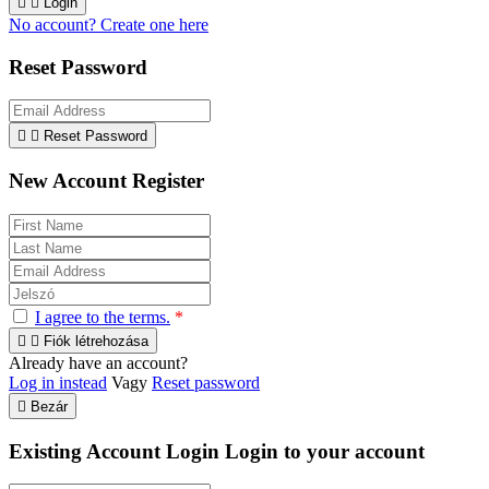


Login
No account? Create one here
Reset Password


Reset Password
New Account Register
I agree to the terms.
*


Fiók létrehozása
Already have an account?
Log in instead
Vagy
Reset password

Bezár
Existing Account Login
Login to your account