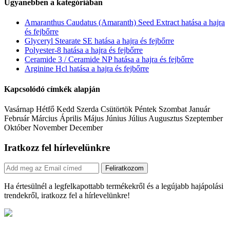
Ugyanebben a kategóriában
Amaranthus Caudatus (Amaranth) Seed Extract hatása a hajra
és fejbőrre
Glyceryl Stearate SE hatása a hajra és fejbőrre
Polyester-8 hatása a hajra és fejbőrre
Ceramide 3 / Ceramide NP hatása a hajra és fejbőrre
Arginine Hcl hatása a hajra és fejbőrre
Kapcsolódó címkék alapján
Vasárnap Hétfő Kedd Szerda Csütörtök Péntek Szombat Január
Február Március Április Május Június Július Augusztus Szeptember
Október November December
Iratkozz fel hírlevelünkre
Feliratkozom
Ha értesülnél a legfelkapottabb termékekről és a legújabb hajápolási
trendekről, iratkozz fel a hírlevelünkre!