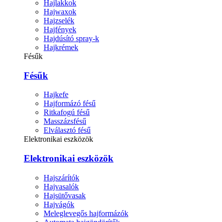
Hajlakkok
Hajwaxok
Hajzselék
Hajfények
Hajdúsító spray-k
Hajkrémek
Fésűk
Fésűk
Hajkefe
Hajformázó fésű
Ritkafogú fésű
Masszázsfésű
Elválasztó fésű
Elektronikai eszközök
Elektronikai eszközök
Hajszárítók
Hajvasalók
Hajsütővasak
Hajvágók
Meleglevegős hajformázók