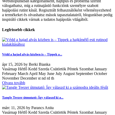
Webshopunkban kategóriánként, hajtípus és probléma szerint
válogathatsz, míg a rutinajánló funkciónk személyre szabott
hajápolási rutint kínál. Regisztrált felhasználóként véleményezheted
a termékeket és olvashatsz mások tapasztalatairól, blogunkban pedig
inspiráló cikkek várnak a tudatos hajápolás világából.
Legfrissebb cikkek
Védd a hajad alvás közben is – Tippek a...
ápr
15, 2026
by
Berki Bianka
Vasárnap Hétfő Kedd Szerda Csütörtök Péntek Szombat January
February March April May June July August September October
November December st nd rd th
Olvass tovább
Tangle Teezer útmutató: Így válaszd ki a...
márc
11, 2026
by
Parancs Anita
Vasárnap Hétfő Kedd Szerda Csütörtök Péntek Szombat January