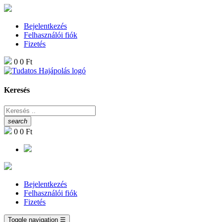
Bejelentkezés
Felhasználói fiók
Fizetés
0
0 Ft
Keresés
search
0
0 Ft
Bejelentkezés
Felhasználói fiók
Fizetés
Toggle navigation
☰