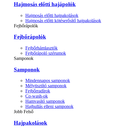
Hajmosás előtti hajápolók
Hajmosás előtti hajpakolások
Hajmosás előtti kötéserősítő hajpakolások
Fejbőrápolók
Fejbőrápolók
Fejbőrhámlasztók
Fejbőrápoló szérumok
Samponok
Samponok
Mindennapos samponok
Mélytisztító samponok
Fejbőrradírok
Co-wash-ok
Hamvasító samponok
Hajhullás elleni samponok
Jobb Felső
Hajpakolások