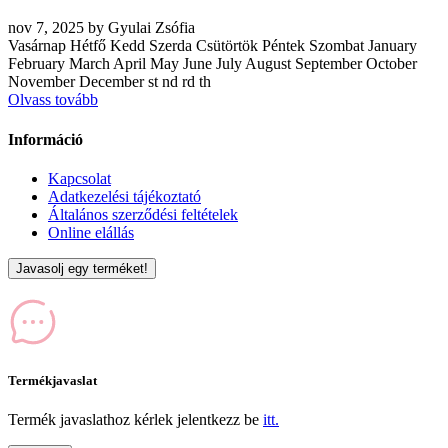
nov
7, 2025
by
Gyulai Zsófia
Vasárnap Hétfő Kedd Szerda Csütörtök Péntek Szombat January
February March April May June July August September October
November December st nd rd th
Olvass tovább
Információ
Kapcsolat
Adatkezelési tájékoztató
Általános szerződési feltételek
Online elállás
Javasolj egy terméket!
Termékjavaslat
Termék javaslathoz kérlek jelentkezz be
itt.