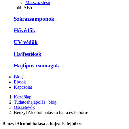
Masszázsfésű
Jobb Alsó
Szárazsamponok
Hővédők
UV-védők
Hajfestékek
Hajtípus csomagok
Blog
Ebook
Kapcsolat
Kezdőlap
Tudatoshajápolás | blog
Összetevők
Benzyl Alcohol hatása a hajra és fejbőrre
Benzyl Alcohol hatása a hajra és fejbőrre