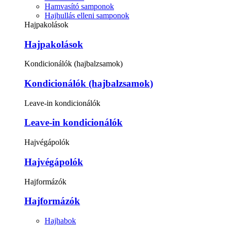
Hamvasító samponok
Hajhullás elleni samponok
Hajpakolások
Hajpakolások
Kondicionálók (hajbalzsamok)
Kondicionálók (hajbalzsamok)
Leave-in kondicionálók
Leave-in kondicionálók
Hajvégápolók
Hajvégápolók
Hajformázók
Hajformázók
Hajhabok