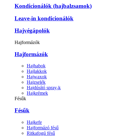
Kondicionálók (hajbalzsamok)
Leave-in kondicionálók
Hajvégápolók
Hajformázók
Hajformázók
Hajhabok
Hajlakkok
Hajwaxok
Hajzselék
Hajdúsító spray-k
Hajkrémek
Fésűk
Fésűk
Hajkefe
Hajformázó fésű
Ritkafogú fésű