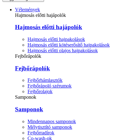
Vélemények
Hajmosás előtti hajápolók
Hajmosás előtti hajápolók
Hajmosás előtti hajpakolások
Hajmosás előtti kötéserősítő hajpakolások
Hajmosás előtti olajos hajpakolások
Fejbőrápolók
Fejbőrápolók
Fejbőrhámlasztók
Fejbőrápoló szérumok
Fejbőrolajok
Samponok
Samponok
Mindennapos samponok
Mélytisztító samponok
Fejbőrradírok
Co-wash-ok