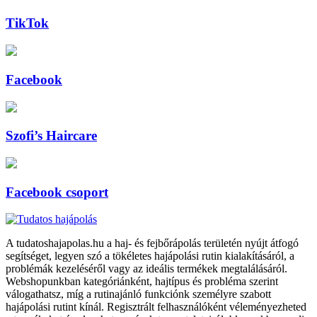
TikTok
Facebook
Szofi’s Haircare
Facebook csoport
A tudatoshajapolas.hu a haj- és fejbőrápolás területén nyújt átfogó
segítséget, legyen szó a tökéletes hajápolási rutin kialakításáról, a
problémák kezeléséről vagy az ideális termékek megtalálásáról.
Webshopunkban kategóriánként, hajtípus és probléma szerint
válogathatsz, míg a rutinajánló funkciónk személyre szabott
hajápolási rutint kínál. Regisztrált felhasználóként véleményezheted