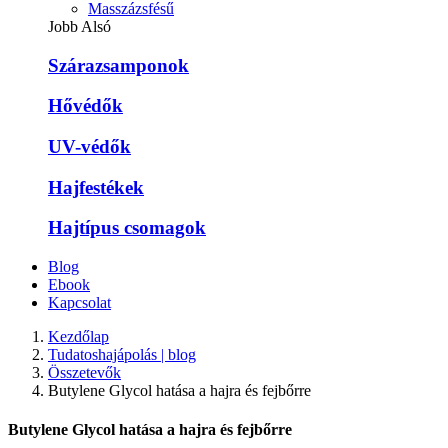
Masszázsfésű
Jobb Alsó
Szárazsamponok
Hővédők
UV-védők
Hajfestékek
Hajtípus csomagok
Blog
Ebook
Kapcsolat
Kezdőlap
Tudatoshajápolás | blog
Összetevők
Butylene Glycol hatása a hajra és fejbőrre
Butylene Glycol hatása a hajra és fejbőrre