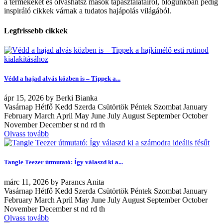
a termékeket és olvashatsz mások tapasztalatairól, blogunkban pedig
inspiráló cikkek várnak a tudatos hajápolás világából.
Legfrissebb cikkek
Védd a hajad alvás közben is – Tippek a...
ápr
15, 2026
by
Berki Bianka
Vasárnap Hétfő Kedd Szerda Csütörtök Péntek Szombat January
February March April May June July August September October
November December st nd rd th
Olvass tovább
Tangle Teezer útmutató: Így válaszd ki a...
márc
11, 2026
by
Parancs Anita
Vasárnap Hétfő Kedd Szerda Csütörtök Péntek Szombat January
February March April May June July August September October
November December st nd rd th
Olvass tovább