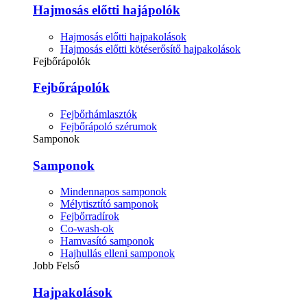
Hajmosás előtti hajápolók
Hajmosás előtti hajpakolások
Hajmosás előtti kötéserősítő hajpakolások
Fejbőrápolók
Fejbőrápolók
Fejbőrhámlasztók
Fejbőrápoló szérumok
Samponok
Samponok
Mindennapos samponok
Mélytisztító samponok
Fejbőrradírok
Co-wash-ok
Hamvasító samponok
Hajhullás elleni samponok
Jobb Felső
Hajpakolások