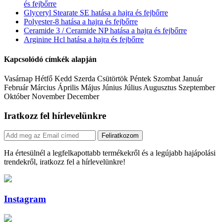
és fejbőrre
Glyceryl Stearate SE hatása a hajra és fejbőrre
Polyester-8 hatása a hajra és fejbőrre
Ceramide 3 / Ceramide NP hatása a hajra és fejbőrre
Arginine Hcl hatása a hajra és fejbőrre
Kapcsolódó címkék alapján
Vasárnap Hétfő Kedd Szerda Csütörtök Péntek Szombat Január
Február Március Április Május Június Július Augusztus Szeptember
Október November December
Iratkozz fel hírlevelünkre
Feliratkozom
Ha értesülnél a legfelkapottabb termékekről és a legújabb hajápolási
trendekről, iratkozz fel a hírlevelünkre!
Instagram