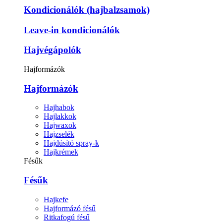
Kondicionálók (hajbalzsamok)
Leave-in kondicionálók
Hajvégápolók
Hajformázók
Hajformázók
Hajhabok
Hajlakkok
Hajwaxok
Hajzselék
Hajdúsító spray-k
Hajkrémek
Fésűk
Fésűk
Hajkefe
Hajformázó fésű
Ritkafogú fésű