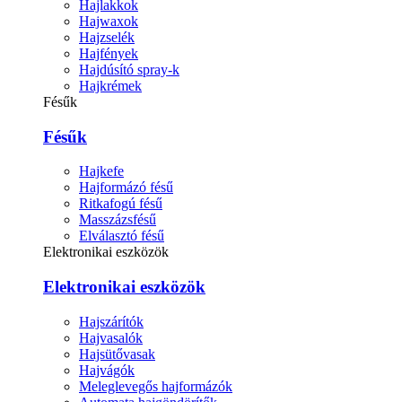
Hajlakkok
Hajwaxok
Hajzselék
Hajfények
Hajdúsító spray-k
Hajkrémek
Fésűk
Fésűk
Hajkefe
Hajformázó fésű
Ritkafogú fésű
Masszázsfésű
Elválasztó fésű
Elektronikai eszközök
Elektronikai eszközök
Hajszárítók
Hajvasalók
Hajsütővasak
Hajvágók
Meleglevegős hajformázók