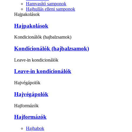
Hamvasító samponok
Hajhullás elleni samponok
Hajpakolások
Hajpakolások
Kondicionálók (hajbalzsamok)
Kondicionálók (hajbalzsamok)
Leave-in kondicionálók
Leave-in kondicionálók
Hajvégápolók
Hajvégápolók
Hajformázók
Hajformázók
Hajhabok