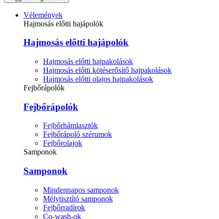
Vélemények
Hajmosás előtti hajápolók
Hajmosás előtti hajápolók
Hajmosás előtti hajpakolások
Hajmosás előtti kötéserősítő hajpakolások
Hajmosás előtti olajos hajpakolások
Fejbőrápolók
Fejbőrápolók
Fejbőrhámlasztók
Fejbőrápoló szérumok
Fejbőrolajok
Samponok
Samponok
Mindennapos samponok
Mélytisztító samponok
Fejbőrradírok
Co-wash-ok