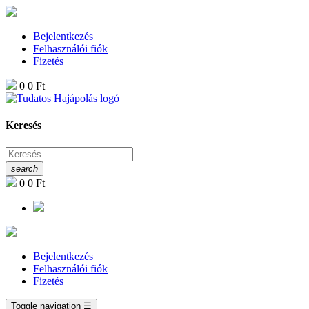
Bejelentkezés
Felhasználói fiók
Fizetés
0
0 Ft
Keresés
search
0
0 Ft
Bejelentkezés
Felhasználói fiók
Fizetés
Toggle navigation
☰