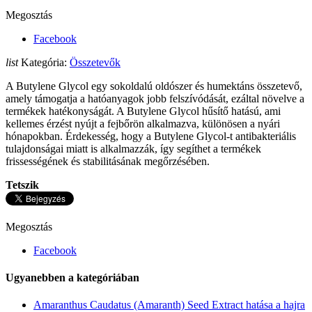
Megosztás
Facebook
list
Kategória:
Összetevők
A Butylene Glycol egy sokoldalú oldószer és humektáns összetevő,
amely támogatja a hatóanyagok jobb felszívódását, ezáltal növelve a
termékek hatékonyságát. A Butylene Glycol hűsítő hatású, ami
kellemes érzést nyújt a fejbőrön alkalmazva, különösen a nyári
hónapokban. Érdekesség, hogy a Butylene Glycol-t antibakteriális
tulajdonságai miatt is alkalmazzák, így segíthet a termékek
frissességének és stabilitásának megőrzésében.
Tetszik
Megosztás
Facebook
Ugyanebben a kategóriában
Amaranthus Caudatus (Amaranth) Seed Extract hatása a hajra