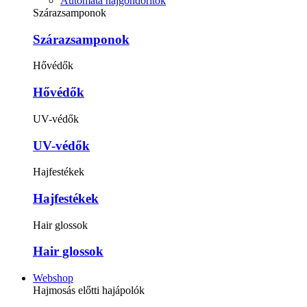
Automata hajgöndörítők
Szárazsamponok
Szárazsamponok
Hővédők
Hővédők
UV-védők
UV-védők
Hajfestékek
Hajfestékek
Hair glossok
Hair glossok
Webshop
Hajmosás előtti hajápolók