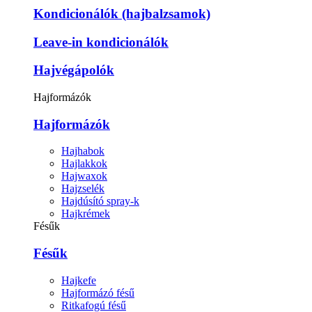
Kondicionálók (hajbalzsamok)
Leave-in kondicionálók
Hajvégápolók
Hajformázók
Hajformázók
Hajhabok
Hajlakkok
Hajwaxok
Hajzselék
Hajdúsító spray-k
Hajkrémek
Fésűk
Fésűk
Hajkefe
Hajformázó fésű
Ritkafogú fésű