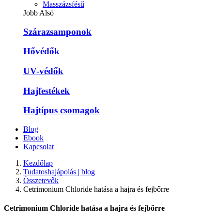
Masszázsfésű
Jobb Alsó
Szárazsamponok
Hővédők
UV-védők
Hajfestékek
Hajtípus csomagok
Blog
Ebook
Kapcsolat
Kezdőlap
Tudatoshajápolás | blog
Összetevők
Cetrimonium Chloride hatása a hajra és fejbőrre
Cetrimonium Chloride hatása a hajra és fejbőrre