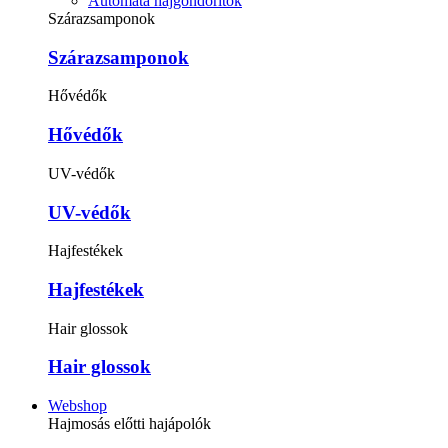
Automata hajgöndörítők
Szárazsamponok
Szárazsamponok
Hővédők
Hővédők
UV-védők
UV-védők
Hajfestékek
Hajfestékek
Hair glossok
Hair glossok
Webshop
Hajmosás előtti hajápolók