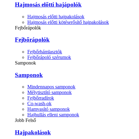
Hajmosás előtti hajápolók
Hajmosás előtti hajpakolások
Hajmosás előtti kötéserősítő hajpakolások
Fejbőrápolók
Fejbőrápolók
Fejbőrhámlasztók
Fejbőrápoló szérumok
Samponok
Samponok
Mindennapos samponok
Mélytisztító samponok
Fejbőrradírok
Co-wash-ok
Hamvasító samponok
Hajhullás elleni samponok
Jobb Felső
Hajpakolások