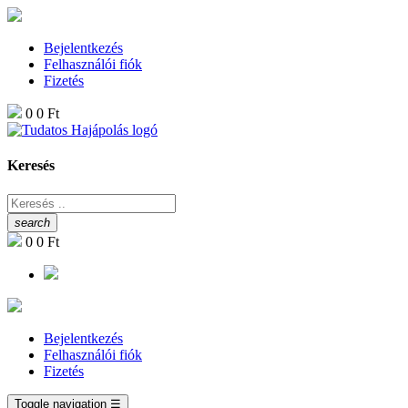
Bejelentkezés
Felhasználói fiók
Fizetés
0
0 Ft
Keresés
search
0
0 Ft
Bejelentkezés
Felhasználói fiók
Fizetés
Toggle navigation
☰