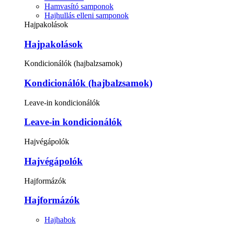
Hamvasító samponok
Hajhullás elleni samponok
Hajpakolások
Hajpakolások
Kondicionálók (hajbalzsamok)
Kondicionálók (hajbalzsamok)
Leave-in kondicionálók
Leave-in kondicionálók
Hajvégápolók
Hajvégápolók
Hajformázók
Hajformázók
Hajhabok