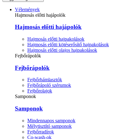
Vélemények
Hajmosás előtti hajápolók
Hajmosás előtti hajápolók
Hajmosás előtti hajpakolások
Hajmosás előtti kötéserősítő hajpakolások
Hajmosás előtti olajos hajpakolások
Fejbőrápolók
Fejbőrápolók
Fejbőrhámlasztók
Fejbőrápoló szérumok
Fejbőrolajok
Samponok
Samponok
Mindennapos samponok
Mélytisztító samponok
Fejbőrradírok
Co-wash-ok