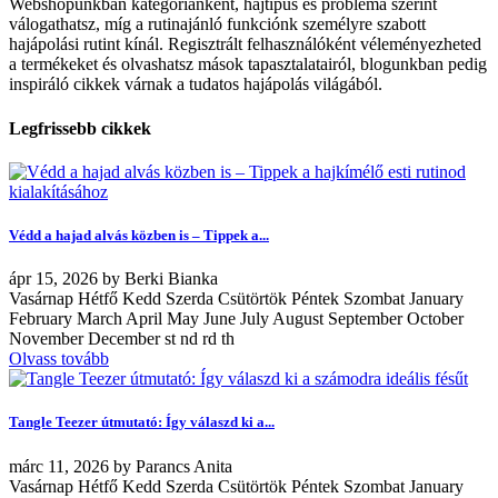
Webshopunkban kategóriánként, hajtípus és probléma szerint
válogathatsz, míg a rutinajánló funkciónk személyre szabott
hajápolási rutint kínál. Regisztrált felhasználóként véleményezheted
a termékeket és olvashatsz mások tapasztalatairól, blogunkban pedig
inspiráló cikkek várnak a tudatos hajápolás világából.
Legfrissebb cikkek
Védd a hajad alvás közben is – Tippek a...
ápr
15, 2026
by
Berki Bianka
Vasárnap Hétfő Kedd Szerda Csütörtök Péntek Szombat January
February March April May June July August September October
November December st nd rd th
Olvass tovább
Tangle Teezer útmutató: Így válaszd ki a...
márc
11, 2026
by
Parancs Anita
Vasárnap Hétfő Kedd Szerda Csütörtök Péntek Szombat January