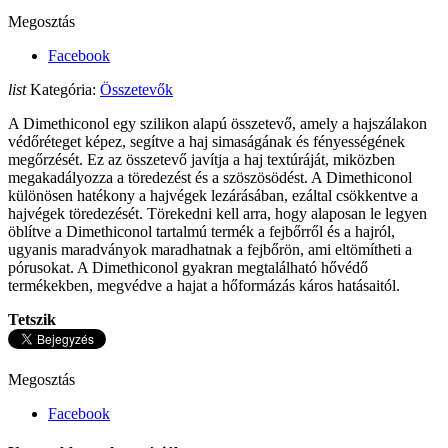
Megosztás
Facebook
list
Kategória:
Összetevők
A Dimethiconol egy szilikon alapú összetevő, amely a hajszálakon
védőréteget képez, segítve a haj simaságának és fényességének
megőrzését. Ez az összetevő javítja a haj textúráját, miközben
megakadályozza a töredezést és a szöszösödést. A Dimethiconol
különösen hatékony a hajvégek lezárásában, ezáltal csökkentve a
hajvégek töredezését. Törekedni kell arra, hogy alaposan le legyen
öblítve a Dimethiconol tartalmú termék a fejbőrről és a hajról,
ugyanis maradványok maradhatnak a fejbőrön, ami eltömítheti a
pórusokat. A Dimethiconol gyakran megtalálható hővédő
termékekben, megvédve a hajat a hőformázás káros hatásaitól.
Tetszik
Megosztás
Facebook