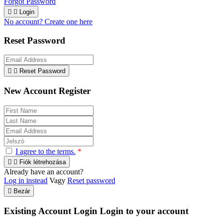
Forgot Password


Login
No account? Create one here
Reset Password


Reset Password
New Account Register
I agree to the terms.
*


Fiók létrehozása
Already have an account?
Log in instead
Vagy
Reset password

Bezár
Existing Account Login
Login to your account