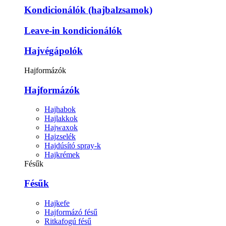
Kondicionálók (hajbalzsamok)
Leave-in kondicionálók
Hajvégápolók
Hajformázók
Hajformázók
Hajhabok
Hajlakkok
Hajwaxok
Hajzselék
Hajdúsító spray-k
Hajkrémek
Fésűk
Fésűk
Hajkefe
Hajformázó fésű
Ritkafogú fésű