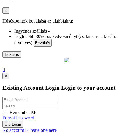
×
Hűségpontok beváltása az alábbiakra:
Ingyenes szállítás -
Legfeljebb 30% -os kedvezményt (csakis erre a kosárra
érvényes)
Beváltás
Bezárás

×
Existing Account Login
Login to your account
Remember Me
Forgot Password


Login
No account? Create one here