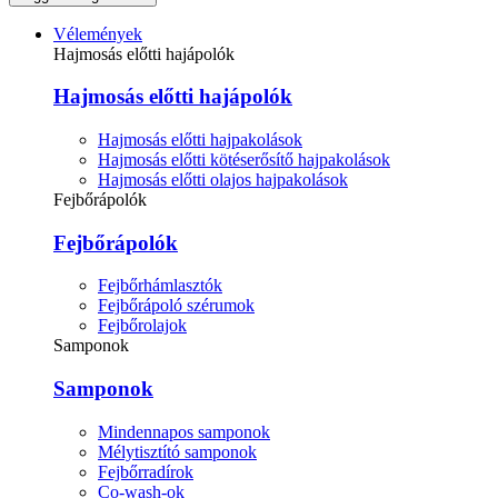
Vélemények
Hajmosás előtti hajápolók
Hajmosás előtti hajápolók
Hajmosás előtti hajpakolások
Hajmosás előtti kötéserősítő hajpakolások
Hajmosás előtti olajos hajpakolások
Fejbőrápolók
Fejbőrápolók
Fejbőrhámlasztók
Fejbőrápoló szérumok
Fejbőrolajok
Samponok
Samponok
Mindennapos samponok
Mélytisztító samponok
Fejbőrradírok
Co-wash-ok