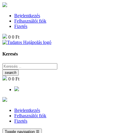
Bejelentkezés
Felhasználói fiók
Fizetés
0
0 Ft
Keresés
search
0
0 Ft
Bejelentkezés
Felhasználói fiók
Fizetés
Toggle navigation
☰