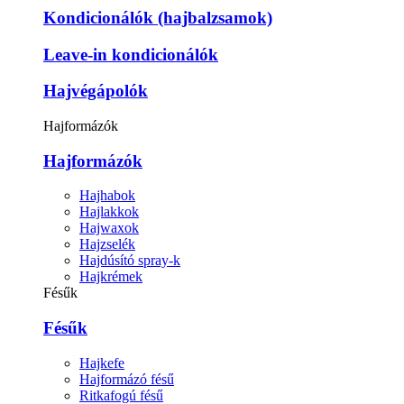
Kondicionálók (hajbalzsamok)
Leave-in kondicionálók
Hajvégápolók
Hajformázók
Hajformázók
Hajhabok
Hajlakkok
Hajwaxok
Hajzselék
Hajdúsító spray-k
Hajkrémek
Fésűk
Fésűk
Hajkefe
Hajformázó fésű
Ritkafogú fésű