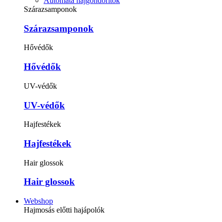
Automata hajgöndörítők
Szárazsamponok
Szárazsamponok
Hővédők
Hővédők
UV-védők
UV-védők
Hajfestékek
Hajfestékek
Hair glossok
Hair glossok
Webshop
Hajmosás előtti hajápolók