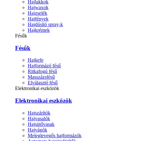
Hajlakkok
Hajwaxok
Hajzselék
Hajfények
Hajdúsító spray-k
Hajkrémek
Fésűk
Fésűk
Hajkefe
Hajformázó fésű
Ritkafogú fésű
Masszázsfésű
Elválasztó fésű
Elektronikai eszközök
Elektronikai eszközök
Hajszárítók
Hajvasalók
Hajsütővasak
Hajvágók
Meleglevegős hajformázók