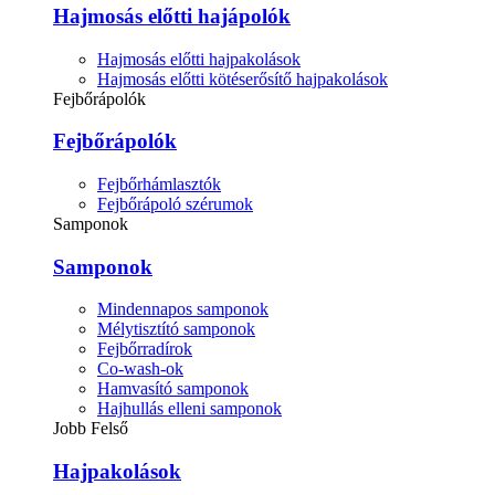
Hajmosás előtti hajápolók
Hajmosás előtti hajpakolások
Hajmosás előtti kötéserősítő hajpakolások
Fejbőrápolók
Fejbőrápolók
Fejbőrhámlasztók
Fejbőrápoló szérumok
Samponok
Samponok
Mindennapos samponok
Mélytisztító samponok
Fejbőrradírok
Co-wash-ok
Hamvasító samponok
Hajhullás elleni samponok
Jobb Felső
Hajpakolások