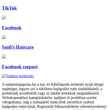
TikTok
Facebook
Szofi’s Haircare
Facebook csoport
A tudatoshajapolas.hu a haj- és fejbőrápolás területén nyújt átfogó
segítséget, legyen szó a tökéletes hajápolási rutin kialakításáról, a
problémák kezeléséről vagy az ideális termékek megtalálásáról.
Webshopunkban kategóriánként, hajtípus és probléma szerint
válogathatsz, míg a rutinajánló funkciónk személyre szabott
hajápolási rutint kínál. Regisztrált felhasználóként véleményezheted