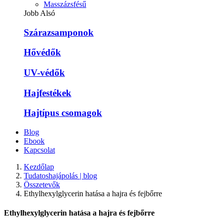
Masszázsfésű
Jobb Alsó
Szárazsamponok
Hővédők
UV-védők
Hajfestékek
Hajtípus csomagok
Blog
Ebook
Kapcsolat
Kezdőlap
Tudatoshajápolás | blog
Összetevők
Ethylhexylglycerin hatása a hajra és fejbőrre
Ethylhexylglycerin hatása a hajra és fejbőrre