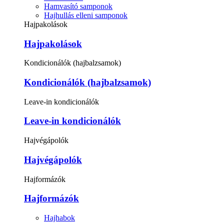
Hamvasító samponok
Hajhullás elleni samponok
Hajpakolások
Hajpakolások
Kondicionálók (hajbalzsamok)
Kondicionálók (hajbalzsamok)
Leave-in kondicionálók
Leave-in kondicionálók
Hajvégápolók
Hajvégápolók
Hajformázók
Hajformázók
Hajhabok