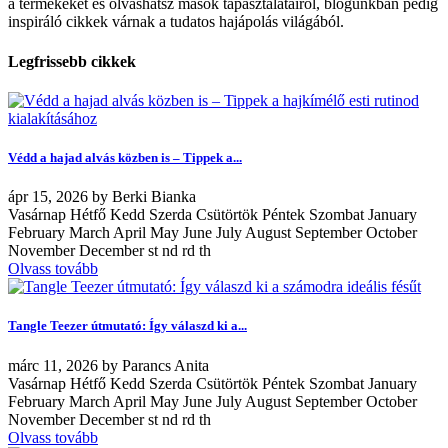
a termékeket és olvashatsz mások tapasztalatairól, blogunkban pedig
inspiráló cikkek várnak a tudatos hajápolás világából.
Legfrissebb cikkek
Védd a hajad alvás közben is – Tippek a...
ápr
15, 2026
by
Berki Bianka
Vasárnap Hétfő Kedd Szerda Csütörtök Péntek Szombat January
February March April May June July August September October
November December st nd rd th
Olvass tovább
Tangle Teezer útmutató: Így válaszd ki a...
márc
11, 2026
by
Parancs Anita
Vasárnap Hétfő Kedd Szerda Csütörtök Péntek Szombat January
February March April May June July August September October
November December st nd rd th
Olvass tovább