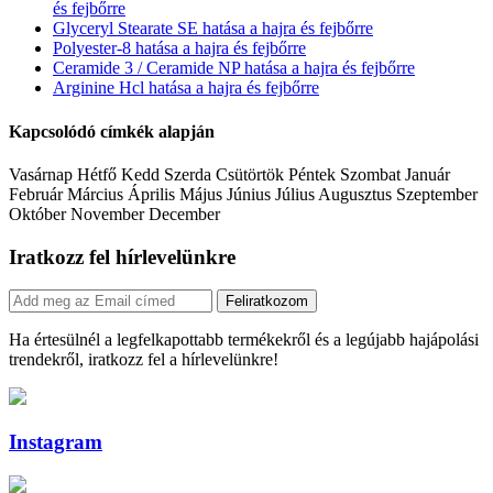
és fejbőrre
Glyceryl Stearate SE hatása a hajra és fejbőrre
Polyester-8 hatása a hajra és fejbőrre
Ceramide 3 / Ceramide NP hatása a hajra és fejbőrre
Arginine Hcl hatása a hajra és fejbőrre
Kapcsolódó címkék alapján
Vasárnap Hétfő Kedd Szerda Csütörtök Péntek Szombat Január
Február Március Április Május Június Július Augusztus Szeptember
Október November December
Iratkozz fel hírlevelünkre
Feliratkozom
Ha értesülnél a legfelkapottabb termékekről és a legújabb hajápolási
trendekről, iratkozz fel a hírlevelünkre!
Instagram