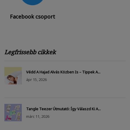
Facebook csoport
Legfrissebb cikkek
Védd A Hajad Alvás Közben Is – Tippek A...
ápr
15, 2026
Tangle Teezer Útmutató: Így Válaszd Ki A...
márc
11, 2026