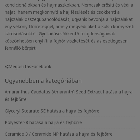
kondicionálókban és hajmaszkokban. Nemcsak erősíti és védi a
hajat, hanem megkönnyíti a haj fésülését és csökkenti a
hajszálak összegubancolódását, ugyanis bevonja a hajszálakat
egy vékony filmréteggel, amely megvédi őket a külső környezeti
károsodásoktól​. Gyulladáscsökkentő tulajdonságainak
köszönhetően enyhíti a fejbőr viszketését és az esetlegesen
fennálló bőrpírt.
Megosztás
Facebook
Ugyanebben a kategóriában
Amaranthus Caudatus (Amaranth) Seed Extract hatása a hajra
és fejbőrre
Glyceryl Stearate SE hatása a hajra és fejbőrre
Polyester-8 hatása a hajra és fejbőrre
Ceramide 3 / Ceramide NP hatása a hajra és fejbőrre