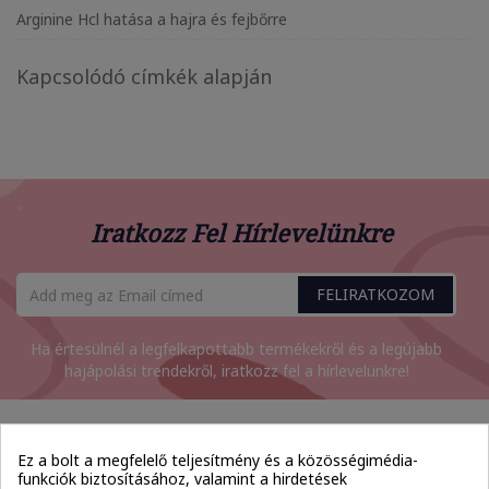
Arginine Hcl hatása a hajra és fejbőrre
Kapcsolódó címkék alapján
Iratkozz Fel Hírlevelünkre
FELIRATKOZOM
Ha értesülnél a legfelkapottabb termékekről és a legújabb
hajápolási trendekről, iratkozz fel a hírlevelünkre!
Ez a bolt a megfelelő teljesítmény és a közösségimédia-
funkciók biztosításához, valamint a hirdetések