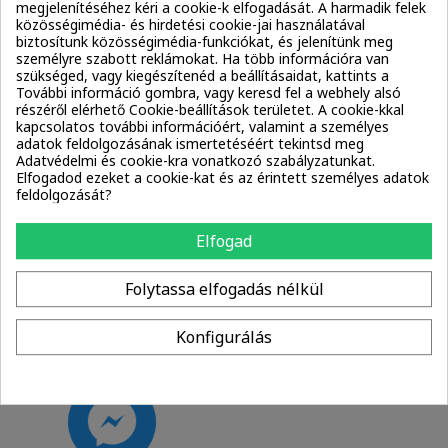
megjelenítéséhez kéri a cookie-k elfogadását. A harmadik felek
közösségimédia- és hirdetési cookie-jai használatával
biztosítunk közösségimédia-funkciókat, és jelenítünk meg
személyre szabott reklámokat. Ha több információra van
szükséged, vagy kiegészítenéd a beállításaidat, kattints a
További információ gombra, vagy keresd fel a webhely alsó
részéről elérhető Cookie-beállítások területet. A cookie-kkal
Instagram
TikTok
kapcsolatos további információért, valamint a személyes
adatok feldolgozásának ismertetéséért tekintsd meg
Adatvédelmi és cookie-kra vonatkozó szabályzatunkat.
Elfogadod ezeket a cookie-kat és az érintett személyes adatok
feldolgozását?
Elfogad
Folytassa elfogadás nélkül
Facebook
Szofi’s Haircare
Konfigurálás