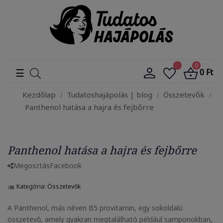
0
Toggle
☰
0 Ft
navigation
Kezdőlap
Tudatoshajápolás | blog
Összetevők
Panthenol hatása a hajra és fejbőrre
Panthenol hatása a hajra és fejbőrre
Megosztás
Facebook
Kategória:
Összetevők
list
A Panthenol, más néven B5 provitamin, egy sokoldalú
összetevő, amely gyakran megtalálható például samponokban,