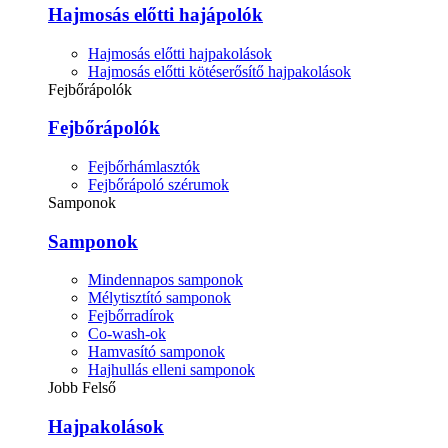
Hajmosás előtti hajápolók
Hajmosás előtti hajpakolások
Hajmosás előtti kötéserősítő hajpakolások
Fejbőrápolók
Fejbőrápolók
Fejbőrhámlasztók
Fejbőrápoló szérumok
Samponok
Samponok
Mindennapos samponok
Mélytisztító samponok
Fejbőrradírok
Co-wash-ok
Hamvasító samponok
Hajhullás elleni samponok
Jobb Felső
Hajpakolások