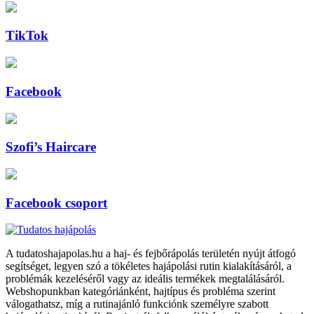
TikTok
Facebook
Szofi’s Haircare
Facebook csoport
A tudatoshajapolas.hu a haj- és fejbőrápolás területén nyújt átfogó
segítséget, legyen szó a tökéletes hajápolási rutin kialakításáról, a
problémák kezeléséről vagy az ideális termékek megtalálásáról.
Webshopunkban kategóriánként, hajtípus és probléma szerint
válogathatsz, míg a rutinajánló funkciónk személyre szabott