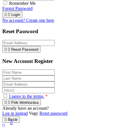
Remember Me
Forgot Password


Login
No account? Create one here
Reset Password


Reset Password
New Account Register
I agree to the terms.
*


Fiók létrehozása
Already have an account?
Log in instead
Vagy
Reset password

Bezár

