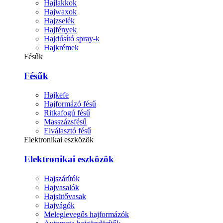
Hajlakkok
Hajwaxok
Hajzselék
Hajfények
Hajdúsító spray-k
Hajkrémek
Fésűk
Fésűk
Hajkefe
Hajformázó fésű
Ritkafogú fésű
Masszázsfésű
Elválasztó fésű
Elektronikai eszközök
Elektronikai eszközök
Hajszárítók
Hajvasalók
Hajsütővasak
Hajvágók
Meleglevegős hajformázók