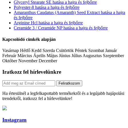
Glyceryl Stearate SE hatása a hajra és fejbőrre
Polyester-8 hatása a hajra és fejbőrre
Amaranthus Caudatus (Amaranth) Seed Extract hatása a hajra
és fejbőrre
Arginine Hcl hatása a hajra és fejbőrre
Ceramide 3 / Ceramide NP hatása a hajra és fejbőrre
Kapcsolódó címkék alapján
Vasárnap Hétfő Kedd Szerda Csütörtök Péntek Szombat Január
Február Március Április Május Június Július Augusztus Szeptember
Október November December
Iratkozz fel hírlevelünkre
Feliratkozom
Ha értesülnél a legfelkapottabb termékekről és a legújabb hajápolási
trendekről, iratkozz fel a hírlevelünkre!
Instagram