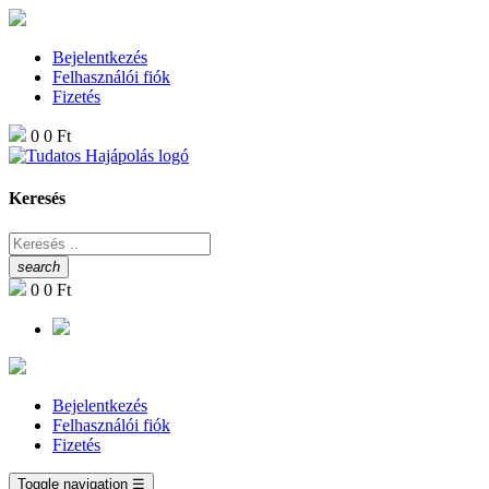
Bejelentkezés
Felhasználói fiók
Fizetés
0
0 Ft
Keresés
search
0
0 Ft
Bejelentkezés
Felhasználói fiók
Fizetés
Toggle navigation
☰