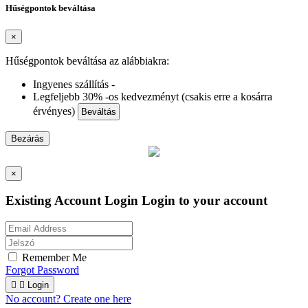
Hűségpontok beváltása
×
Hűségpontok beváltása az alábbiakra:
Ingyenes szállítás -
Legfeljebb 30% -os kedvezményt (csakis erre a kosárra
érvényes)
Beváltás
Bezárás
×
Existing Account Login
Login to your account
Remember Me
Forgot Password


Login
No account? Create one here