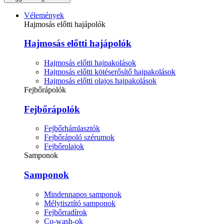
Vélemények
Hajmosás előtti hajápolók
Hajmosás előtti hajápolók
Hajmosás előtti hajpakolások
Hajmosás előtti kötéserősítő hajpakolások
Hajmosás előtti olajos hajpakolások
Fejbőrápolók
Fejbőrápolók
Fejbőrhámlasztók
Fejbőrápoló szérumok
Fejbőrolajok
Samponok
Samponok
Mindennapos samponok
Mélytisztító samponok
Fejbőrradírok
Co-wash-ok