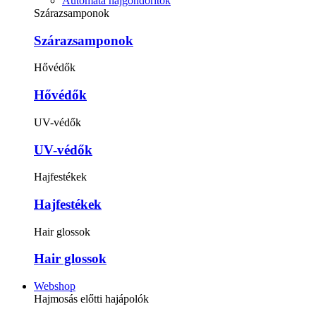
Automata hajgöndörítők
Szárazsamponok
Szárazsamponok
Hővédők
Hővédők
UV-védők
UV-védők
Hajfestékek
Hajfestékek
Hair glossok
Hair glossok
Webshop
Hajmosás előtti hajápolók