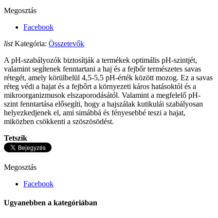
Megosztás
Facebook
list
Kategória:
Összetevők
A pH-szabályozók biztosítják a termékek optimális pH-szintjét,
valamint segítenek fenntartani a haj és a fejbőr természetes savas
rétegét, amely körülbelül 4,5-5,5 pH-érték között mozog. Ez a savas
réteg védi a hajat és a fejbőrt a környezeti káros hatásoktól és a
mikroorganizmusok elszaporodásától. Valamint a megfelelő pH-
szint fenntartása elősegíti, hogy a hajszálak kutikulái szabályosan
helyezkedjenek el, ami simábbá és fényesebbé teszi a hajat,
miközben csökkenti a szöszösödést.
Tetszik
Megosztás
Facebook
Ugyanebben a kategóriában