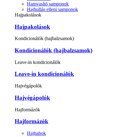
Hamvasító samponok
Hajhullás elleni samponok
Hajpakolások
Hajpakolások
Kondicionálók (hajbalzsamok)
Kondicionálók (hajbalzsamok)
Leave-in kondicionálók
Leave-in kondicionálók
Hajvégápolók
Hajvégápolók
Hajformázók
Hajformázók
Hajhabok