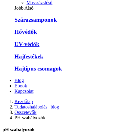
Masszázsfésű
Jobb Alsó
Szárazsamponok
Hővédők
UV-védők
Hajfestékek
Hajtípus csomagok
Blog
Ebook
Kapcsolat
Kezdőlap
Tudatoshajápolás | blog
Összetevők
PH szabályozók
pH szabályozók