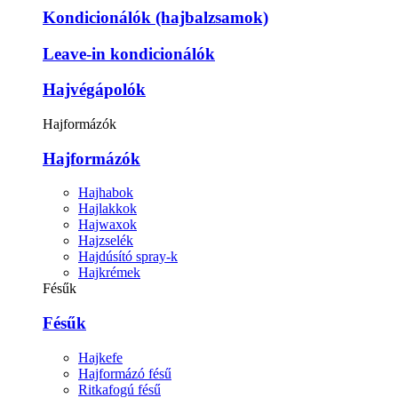
Kondicionálók (hajbalzsamok)
Leave-in kondicionálók
Hajvégápolók
Hajformázók
Hajformázók
Hajhabok
Hajlakkok
Hajwaxok
Hajzselék
Hajdúsító spray-k
Hajkrémek
Fésűk
Fésűk
Hajkefe
Hajformázó fésű
Ritkafogú fésű