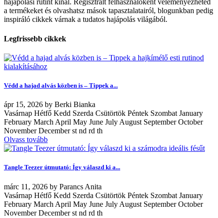
hajápolási rutint kínál. Regisztrált felhasználóként véleményezheted
a termékeket és olvashatsz mások tapasztalatairól, blogunkban pedig
inspiráló cikkek várnak a tudatos hajápolás világából.
Legfrissebb cikkek
Védd a hajad alvás közben is – Tippek a...
ápr
15, 2026
by
Berki Bianka
Vasárnap Hétfő Kedd Szerda Csütörtök Péntek Szombat January
February March April May June July August September October
November December st nd rd th
Olvass tovább
Tangle Teezer útmutató: Így válaszd ki a...
márc
11, 2026
by
Parancs Anita
Vasárnap Hétfő Kedd Szerda Csütörtök Péntek Szombat January
February March April May June July August September October
November December st nd rd th