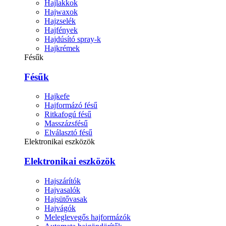
Hajlakkok
Hajwaxok
Hajzselék
Hajfények
Hajdúsító spray-k
Hajkrémek
Fésűk
Fésűk
Hajkefe
Hajformázó fésű
Ritkafogú fésű
Masszázsfésű
Elválasztó fésű
Elektronikai eszközök
Elektronikai eszközök
Hajszárítók
Hajvasalók
Hajsütővasak
Hajvágók
Meleglevegős hajformázók