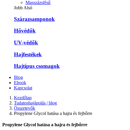
Masszázsfésű
Jobb Alsó
Szárazsamponok
Hővédők
UV-védők
Hajfestékek
Hajtípus csomagok
Blog
Ebook
Kapcsolat
Kezdőlap
Tudatoshajápolás | blog
Összetevők
Propylene Glycol hatása a hajra és fejbőrre
Propylene Glycol hatása a hajra és fejbőrre