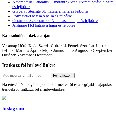
Amaranthus Caudatus (Amaranth) Seed Extract hatása a hajra
és fejbőrre
Glyceryl Stearate SE hatása a hajra és fejbőrre
Polyester-8 hatása a hajra és fejbőrre
Ceramide 3 / Ceramide NP hatása a hajra és fejbőrre
Arginine Hcl hatása a hajra és fejbőrre
Kapcsolódó címkék alapján
Vasárnap Hétfő Kedd Szerda Csütörtök Péntek Szombat Január
Február Március Április Május Június Július Augusztus Szeptember
Október November December
Iratkozz fel hírlevelünkre
Feliratkozom
Ha értesülnél a legfelkapottabb termékekről és a legújabb hajápolási
trendekről, iratkozz fel a hírlevelünkre!
Instagram