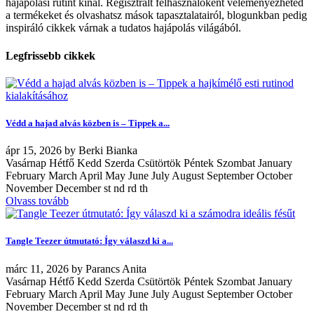
hajápolási rutint kínál. Regisztrált felhasználóként véleményezheted
a termékeket és olvashatsz mások tapasztalatairól, blogunkban pedig
inspiráló cikkek várnak a tudatos hajápolás világából.
Legfrissebb cikkek
Védd a hajad alvás közben is – Tippek a...
ápr
15, 2026
by
Berki Bianka
Vasárnap Hétfő Kedd Szerda Csütörtök Péntek Szombat January
February March April May June July August September October
November December st nd rd th
Olvass tovább
Tangle Teezer útmutató: Így válaszd ki a...
márc
11, 2026
by
Parancs Anita
Vasárnap Hétfő Kedd Szerda Csütörtök Péntek Szombat January
February March April May June July August September October
November December st nd rd th