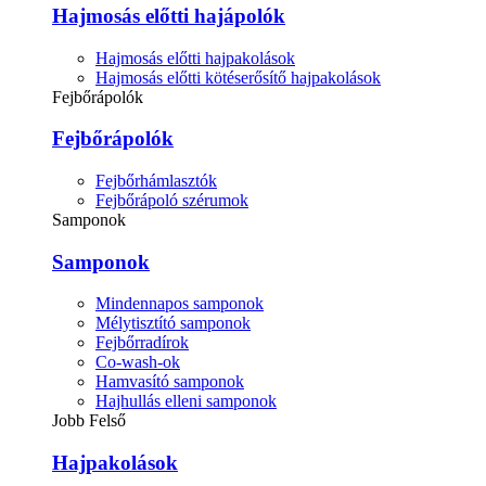
Hajmosás előtti hajápolók
Hajmosás előtti hajpakolások
Hajmosás előtti kötéserősítő hajpakolások
Fejbőrápolók
Fejbőrápolók
Fejbőrhámlasztók
Fejbőrápoló szérumok
Samponok
Samponok
Mindennapos samponok
Mélytisztító samponok
Fejbőrradírok
Co-wash-ok
Hamvasító samponok
Hajhullás elleni samponok
Jobb Felső
Hajpakolások