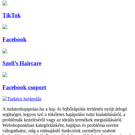
TikTok
Facebook
Szofi’s Haircare
Facebook csoport
A tudatoshajapolas.hu a haj- és fejbőrápolás területén nyújt átfogó
segítséget, legyen szó a tökéletes hajápolási rutin kialakításáról, a
problémák kezeléséről vagy az ideális termékek megtalálásáról.
Webshopunkban kategóriánként, hajtípus és probléma szerint
válogathatsz, míg a rutinajánló funkciónk személyre szabott