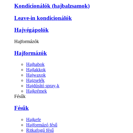
Kondicionálók (hajbalzsamok)
Leave-in kondicionálók
Hajvégápolók
Hajformázók
Hajformázók
Hajhabok
Hajlakkok
Hajwaxok
Hajzselék
Hajdúsító spray-k
Hajkrémek
Fésűk
Fésűk
Hajkefe
Hajformázó fésű
Ritkafogú fésű