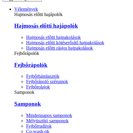
Vélemények
Hajmosás előtti hajápolók
Hajmosás előtti hajápolók
Hajmosás előtti hajpakolások
Hajmosás előtti kötéserősítő hajpakolások
Hajmosás előtti olajos hajpakolások
Fejbőrápolók
Fejbőrápolók
Fejbőrhámlasztók
Fejbőrápoló szérumok
Fejbőrolajok
Samponok
Samponok
Mindennapos samponok
Mélytisztító samponok
Fejbőrradírok
Co-wash-ok