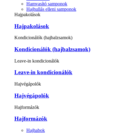
Hamvasító samponok
Hajhullás elleni samponok
Hajpakolások
Hajpakolások
Kondicionálók (hajbalzsamok)
Kondicionálók (hajbalzsamok)
Leave-in kondicionálók
Leave-in kondicionálók
Hajvégápolók
Hajvégápolók
Hajformázók
Hajformázók
Hajhabok