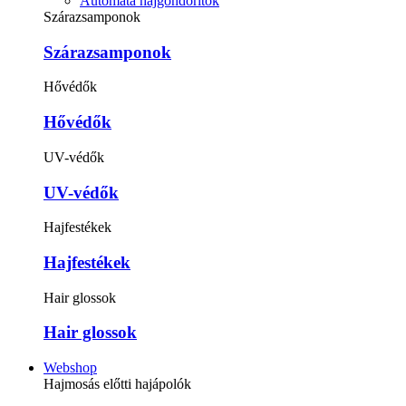
Automata hajgöndörítők
Szárazsamponok
Szárazsamponok
Hővédők
Hővédők
UV-védők
UV-védők
Hajfestékek
Hajfestékek
Hair glossok
Hair glossok
Webshop
Hajmosás előtti hajápolók