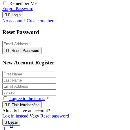
Remember Me
Forgot Password


Login
No account? Create one here
Reset Password


Reset Password
New Account Register
I agree to the terms.
*


Fiók létrehozása
Already have an account?
Log in instead
Vagy
Reset password

Bezár

