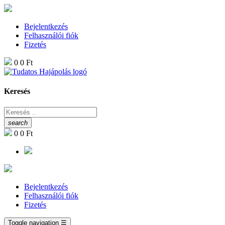
Bejelentkezés
Felhasználói fiók
Fizetés
0
0 Ft
Keresés
search
0
0 Ft
Bejelentkezés
Felhasználói fiók
Fizetés
Toggle navigation
☰