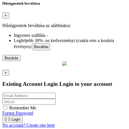
Hűségpontok beváltása
×
Hűségpontok beváltása az alábbiakra:
Ingyenes szállítás -
Legfeljebb 30% -os kedvezményt (csakis erre a kosárra
érvényes)
Beváltás
Bezárás
×
Existing Account Login
Login to your account
Remember Me
Forgot Password


Login
No account? Create one here