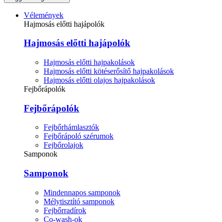
Vélemények
Hajmosás előtti hajápolók
Hajmosás előtti hajápolók
Hajmosás előtti hajpakolások
Hajmosás előtti kötéserősítő hajpakolások
Hajmosás előtti olajos hajpakolások
Fejbőrápolók
Fejbőrápolók
Fejbőrhámlasztók
Fejbőrápoló szérumok
Fejbőrolajok
Samponok
Samponok
Mindennapos samponok
Mélytisztító samponok
Fejbőrradírok
Co-wash-ok