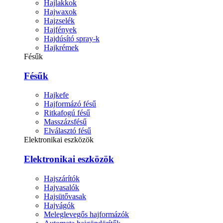
Hajlakkok
Hajwaxok
Hajzselék
Hajfények
Hajdúsító spray-k
Hajkrémek
Fésűk
Fésűk
Hajkefe
Hajformázó fésű
Ritkafogú fésű
Masszázsfésű
Elválasztó fésű
Elektronikai eszközök
Elektronikai eszközök
Hajszárítók
Hajvasalók
Hajsütővasak
Hajvágók
Meleglevegős hajformázók