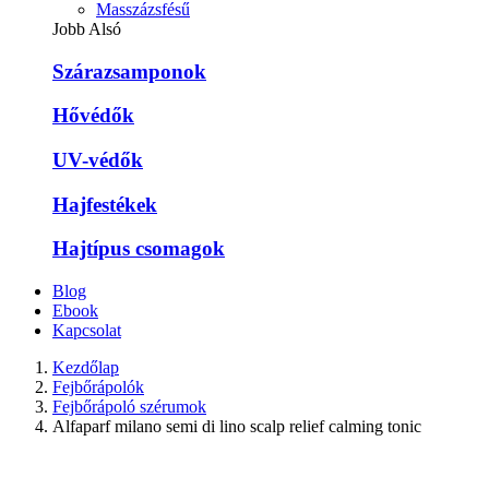
Masszázsfésű
Jobb Alsó
Szárazsamponok
Hővédők
UV-védők
Hajfestékek
Hajtípus csomagok
Blog
Ebook
Kapcsolat
Kezdőlap
Fejbőrápolók
Fejbőrápoló szérumok
Alfaparf milano semi di lino scalp relief calming tonic