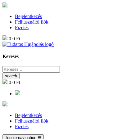
Bejelentkezés
Felhasználói fiók
Fizetés
0
0 Ft
Keresés
search
0
0 Ft
Bejelentkezés
Felhasználói fiók
Fizetés
Toggle navigation
☰