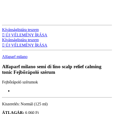
Kívánságlistára teszem

ÚJ VÉLEMÉNY ÍRÁSA
Kívánságlistára teszem

ÚJ VÉLEMÉNY ÍRÁSA
Alfaparf milano
Alfaparf milano semi di lino scalp relief calming
tonic
Fejbőrápoló szérum
Fejbőrápoló szérumok
Kiszerelés:
Normál (125 ml)
ÁTLAGÁR:
6 060 Ft