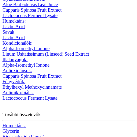
Aloe Barbadensis Leaf Juice
Capparis Spinosa Fruit Extract
Lactococcus Ferment Lysate
Humektáns:
Lactic Acid
Savak:
Lactic Acid
Kondicionálók:
Alpha-Isomethyl Ionone
Linum Usitatissimum (Linseed) Seed Extract
Illatanyagok:
Alpha-Isomethyl Ionone
Antioxidánsok:
Capparis Spinosa Fruit Extract
Fényvédők:
Ethylhexyl Methoxycinnamate
Antimikrobiális:
Lactococcus Ferment Lysate
További összetevők
Humektáns:
Glycerin
Biosaccharide Gum-4