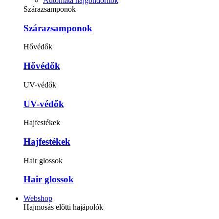
Automata hajgöndörítők
Szárazsamponok
Szárazsamponok
Hővédők
Hővédők
UV-védők
UV-védők
Hajfestékek
Hajfestékek
Hair glossok
Hair glossok
Webshop
Hajmosás előtti hajápolók