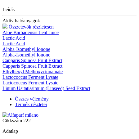
Leírás
Aktív hatóanyagok
Összetevők részletesen
Aloe Barbadensis Leaf Juice
Lactic Acid
Lactic Acid
Alpha-Isomethyl Ionone
Alpha-Isomethyl Ionone
Capparis Spinosa Fruit Extract
Capparis Spinosa Fruit Extract
Ethylhexyl Methoxycinnamate
Lactococcus Ferment Lysate
Lactococcus Ferment Lysate
Linum Usitatissimum (Linseed) Seed Extract
Összes vélemény
Termék részletei
Cikkszám
222
Adatlap