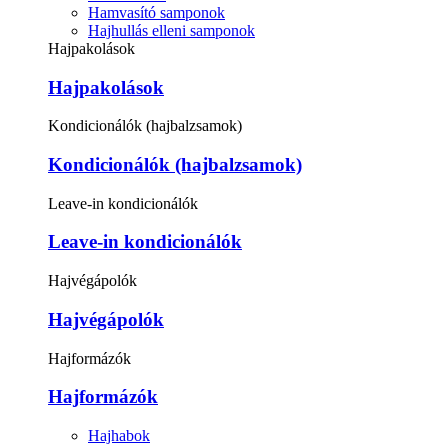
Hamvasító samponok
Hajhullás elleni samponok
Hajpakolások
Hajpakolások
Kondicionálók (hajbalzsamok)
Kondicionálók (hajbalzsamok)
Leave-in kondicionálók
Leave-in kondicionálók
Hajvégápolók
Hajvégápolók
Hajformázók
Hajformázók
Hajhabok