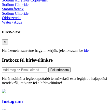
Sodium Acrylates Copolymer
Sodium Chloride
Stabilizátorok:
Sodium Chloride
Oldószerek:
Water / Aqua
HIBÁS ADAT
×
Ha üzenetet szeretne hagyni, kérjük, jelentkezzen be
ide.
Iratkozz fel hírlevelünkre
Feliratkozom
Ha értesülnél a legfelkapottabb termékekről és a legújabb hajápolási
trendekről, iratkozz fel a hírlevelünkre!
Instagram