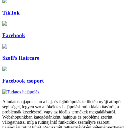
TikTok
Facebook
Szofi’s Haircare
Facebook csoport
A tudatoshajapolas.hu a haj- és fejbőrápolás területén nyújt átfogó
segítséget, legyen szó a tökéletes hajápolási rutin kialakításáról, a
problémák kezeléséről vagy az ideális termékek megtalálásáról.
Webshopunkban kategóriánként, hajtípus és probléma szerint
válogathatsz, míg a rutinajánló funkciónk személyre szabott
hajápolási rutint kínál. Regisztrált felhasználóként véleményezheted