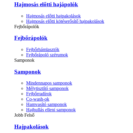
Hajmosás előtti hajápolók
Hajmosás előtti hajpakolások
Hajmosás előtti kötéserősítő hajpakolások
Fejbőrápolók
Fejbőrápolók
Fejbőrhámlasztók
Fejbőrápoló szérumok
Samponok
Samponok
Mindennapos samponok
Mélytisztító samponok
Fejbőrradírok
Co-wash-ok
Hamvasító samponok
Hajhullás elleni samponok
Jobb Felső
Hajpakolások