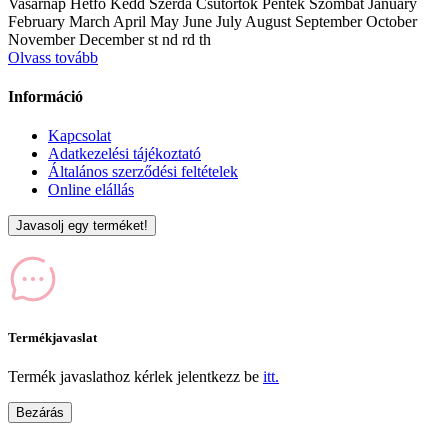
Vasárnap Hétfő Kedd Szerda Csütörtök Péntek Szombat January
February March April May June July August September October
November December st nd rd th
Olvass tovább
Információ
Kapcsolat
Adatkezelési tájékoztató
Általános szerződési feltételek
Online elállás
Javasolj egy terméket!
Termékjavaslat
Termék javaslathoz kérlek jelentkezz be
itt.
Bezárás