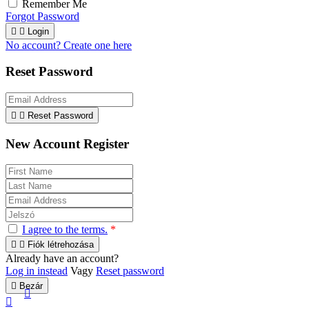
Remember Me
Forgot Password


Login
No account? Create one here
Reset Password


Reset Password
New Account Register
I agree to the terms.
*


Fiók létrehozása
Already have an account?
Log in instead
Vagy
Reset password

Bezár

