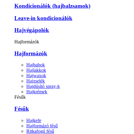
Kondicionálók (hajbalzsamok)
Leave-in kondicionálók
Hajvégápolók
Hajformázók
Hajformázók
Hajhabok
Hajlakkok
Hajwaxok
Hajzselék
Hajdúsító spray-k
Hajkrémek
Fésűk
Fésűk
Hajkefe
Hajformázó fésű
Ritkafogú fésű