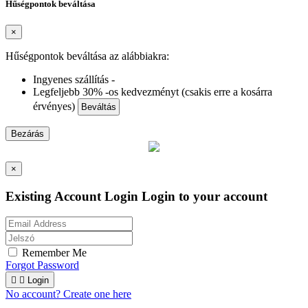
Hűségpontok beváltása
×
Hűségpontok beváltása az alábbiakra:
Ingyenes szállítás -
Legfeljebb 30% -os kedvezményt (csakis erre a kosárra
érvényes)
Beváltás
Bezárás
×
Existing Account Login
Login to your account
Remember Me
Forgot Password


Login
No account? Create one here