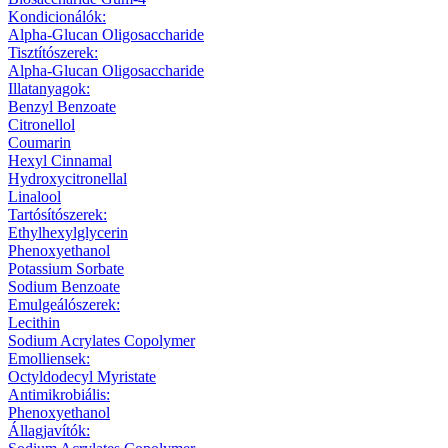
Kondicionálók:
Alpha-Glucan Oligosaccharide
Tisztítószerek:
Alpha-Glucan Oligosaccharide
Illatanyagok:
Benzyl Benzoate
Citronellol
Coumarin
Hexyl Cinnamal
Hydroxycitronellal
Linalool
Tartósítószerek:
Ethylhexylglycerin
Phenoxyethanol
Potassium Sorbate
Sodium Benzoate
Emulgeálószerek:
Lecithin
Sodium Acrylates Copolymer
Emolliensek:
Octyldodecyl Myristate
Antimikrobiális:
Phenoxyethanol
Állagjavítók: