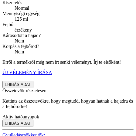
Kiszerelés
Normál
Mennyiségi egység
125 ml
Fejbőr
érzékeny
Károsodott a hajad?
Nem
Korpás a fejbőröd?
Nem
Erről a termékről még nem írt senki véleményt. Írj te elsőként!
ÚJ VÉLEMÉNY ÍRÁSA

HIBÁS ADAT
Összetevők részletesen
Kattints az összetevőkre, hogy megtudd, hogyan hatnak a hajadra és
a fejbőrödre!
Aktív hatóanyagok

HIBÁS ADAT
Gyulladáscsökkentők: