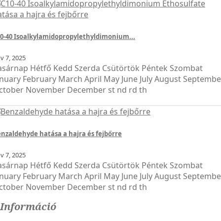
0-40 Isoalkylamidopropylethyldimonium...
ov
7, 2025
asárnap Hétfő Kedd Szerda Csütörtök Péntek Szombat
anuary February March April May June July August Septembe
ctober November December st nd rd th
nzaldehyde hatása a hajra és fejbőrre
ov
7, 2025
asárnap Hétfő Kedd Szerda Csütörtök Péntek Szombat
anuary February March April May June July August Septembe
ctober November December st nd rd th
Információ