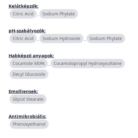
Kelátképzők:
Citric Acid
Sodium Phytate
pH-szabályozók:
Citric Acid
Sodium Hydroxide
Sodium Phytate
Habképző anyagok:
Cocamide MIPA
Cocamidopropyl Hydroxysultaine
Decyl Glucoside
Emolliensek:
Glycol Stearate
Antimikrobiális:
Phenoxyethanol