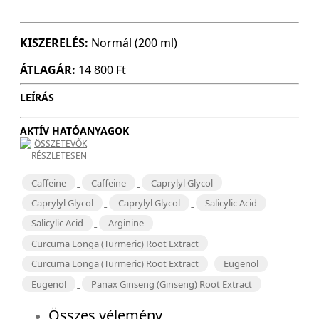
KISZERELÉS:
Normál (200 ml)
ÁTLAGÁR:
14 800 Ft
LEÍRÁS
AKTÍV HATÓANYAGOK
ÖSSZETEVŐK
RÉSZLETESEN
Caffeine
Caffeine
Caprylyl Glycol
Caprylyl Glycol
Caprylyl Glycol
Salicylic Acid
Salicylic Acid
Arginine
Curcuma Longa (Turmeric) Root Extract
Curcuma Longa (Turmeric) Root Extract
Eugenol
Eugenol
Panax Ginseng (Ginseng) Root Extract
Összes vélemény