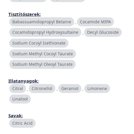
Tisztítószerek:
Babassuamidopropyl Betaine
Cocamide MIPA
Cocamidopropyl Hydroxysultaine
Decyl Glucoside
Sodium Cocoyl Isethionate
Sodium Methyl Cocoyl Taurate
Sodium Methyl Oleoyl Taurate
Illatanyagok:
Citral
Citronellol
Geraniol
Limonene
Linalool
Savak:
Citric Acid