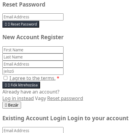
Reset Password


Reset Password
New Account Register
I agree to the terms.
*


Fiók létrehozása
Already have an account?
Log in instead
Vagy
Reset password

Bezár
Existing Account Login
Login to your account