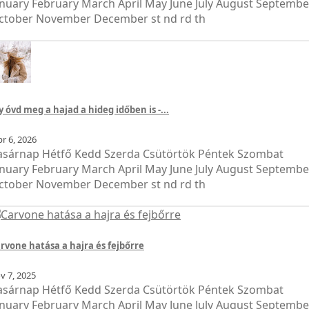
anuary February March April May June July August Septembe
ctober November December st nd rd th
y óvd meg a hajad a hideg időben is -...
br
6, 2026
asárnap Hétfő Kedd Szerda Csütörtök Péntek Szombat
anuary February March April May June July August Septembe
ctober November December st nd rd th
rvone hatása a hajra és fejbőrre
ov
7, 2025
asárnap Hétfő Kedd Szerda Csütörtök Péntek Szombat
anuary February March April May June July August Septembe