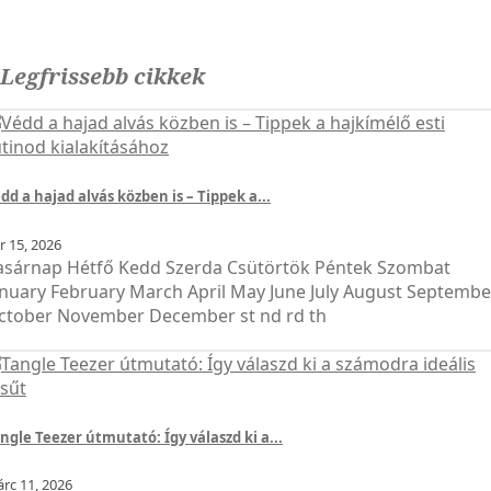
Legfrissebb cikkek
dd a hajad alvás közben is – Tippek a...
pr
15, 2026
asárnap Hétfő Kedd Szerda Csütörtök Péntek Szombat
anuary February March April May June July August Septembe
ctober November December st nd rd th
ngle Teezer útmutató: Így válaszd ki a...
árc
11, 2026