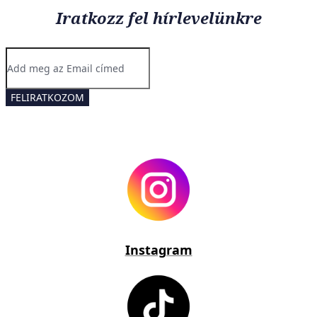
Iratkozz fel hírlevelünkre
FELIRATKOZOM
Ha értesülnél a legfelkapottabb termékekről és a legújabb
hajápolási trendekről, iratkozz fel a hírlevelünkre!
Instagram