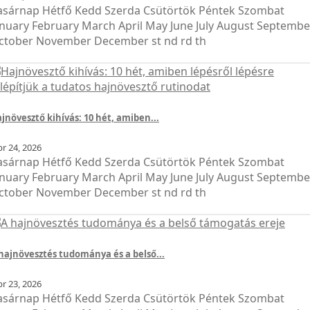
asárnap Hétfő Kedd Szerda Csütörtök Péntek Szombat
anuary February March April May June July August Septembe
ctober November December st nd rd th
jnövesztő kihívás: 10 hét, amiben...
br
24, 2026
asárnap Hétfő Kedd Szerda Csütörtök Péntek Szombat
anuary February March April May June July August Septembe
ctober November December st nd rd th
hajnövesztés tudománya és a belső...
br
23, 2026
asárnap Hétfő Kedd Szerda Csütörtök Péntek Szombat