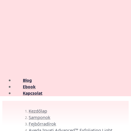
Blog
Ebook
Kapcsolat
Kezdőlap
Samponok
Fejbőrradírok
Aveda Invati Advanced™ Exfoliating Light