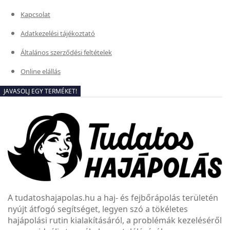
Kapcsolat
Adatkezelési tájékoztató
Általános szerződési feltételek
Online elállás
JAVASOLJ EGY TERMÉKET!
A tudatoshajapolas.hu a haj- és fejbőrápolás területén
nyújt átfogó segítséget, legyen szó a tökéletes
hajápolási rutin kialakításáról, a problémák kezeléséről