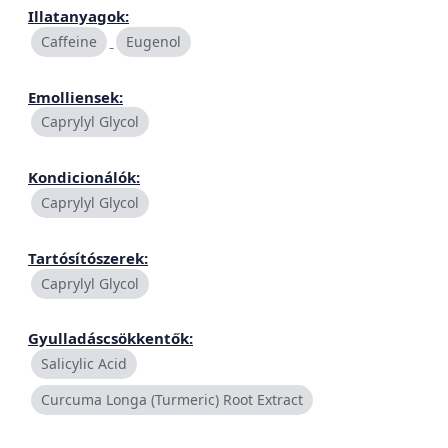
Illatanyagok:
Caffeine
Eugenol
Emolliensek:
Caprylyl Glycol
Kondicionálók:
Caprylyl Glycol
Tartósítószerek:
Caprylyl Glycol
Gyulladáscsökkentők:
Salicylic Acid
Curcuma Longa (Turmeric) Root Extract