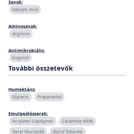
Savak:
Salicylic Acid
Aminosavak:
Arginine
Antimikrobiális:
Eugenol
További összetevők
Humektáns:
Glycerin
Propanediol
Emulgeálószerek:
Acrylates Copolymer
Cocamide MIPA
Decyl Glucoside
Glycol Stearate