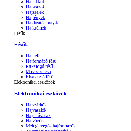
Hajlakkok
Hajwaxok
Hajzselék
Hajfények
Hajdúsító spray-k
Hajkrémek
Fésűk
Fésűk
Hajkefe
Hajformázó fésű
Ritkafogú fésű
Masszázsfésű
Elválasztó fésű
Elektronikai eszközök
Elektronikai eszközök
Hajszárítók
Hajvasalók
Hajsütővasak
Hajvágók
Meleglevegős hajformázók