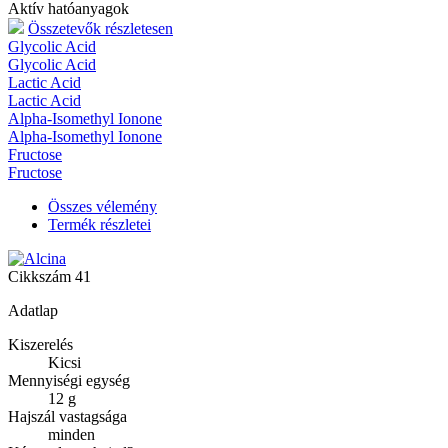
Aktív hatóanyagok
Összetevők részletesen
Glycolic Acid
Glycolic Acid
Lactic Acid
Lactic Acid
Alpha-Isomethyl Ionone
Alpha-Isomethyl Ionone
Fructose
Fructose
Összes vélemény
Termék részletei
Cikkszám
41
Adatlap
Kiszerelés
Kicsi
Mennyiségi egység
12 g
Hajszál vastagsága
minden