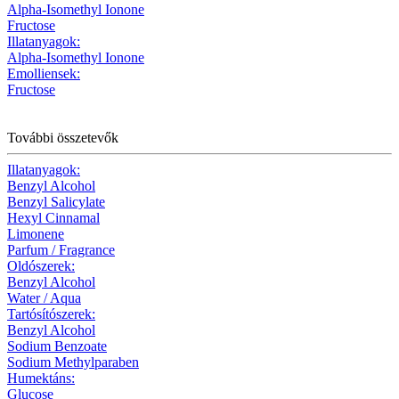
Alpha-Isomethyl Ionone
Fructose
Illatanyagok:
Alpha-Isomethyl Ionone
Emolliensek:
Fructose
További összetevők
Illatanyagok:
Benzyl Alcohol
Benzyl Salicylate
Hexyl Cinnamal
Limonene
Parfum / Fragrance
Oldószerek:
Benzyl Alcohol
Water / Aqua
Tartósítószerek:
Benzyl Alcohol
Sodium Benzoate
Sodium Methylparaben
Humektáns:
Glucose