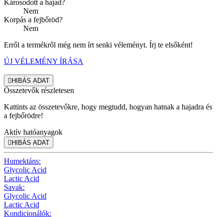
Károsodott a hajad?
Nem
Korpás a fejbőröd?
Nem
Erről a termékről még nem írt senki véleményt. Írj te elsőként!
ÚJ VÉLEMÉNY ÍRÁSA

HIBÁS ADAT
Összetevők részletesen
Kattints az összetevőkre, hogy megtudd, hogyan hatnak a hajadra és
a fejbőrödre!
Aktív hatóanyagok

HIBÁS ADAT
Humektáns:
Glycolic Acid
Lactic Acid
Savak:
Glycolic Acid
Lactic Acid
Kondicionálók: