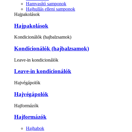
Hamvasító samponok
Hajhullás elleni samponok
Hajpakolások
Hajpakolások
Kondicionálók (hajbalzsamok)
Kondicionálók (hajbalzsamok)
Leave-in kondicionálók
Leave-in kondicionálók
Hajvégápolók
Hajvégápolók
Hajformázók
Hajformázók
Hajhabok