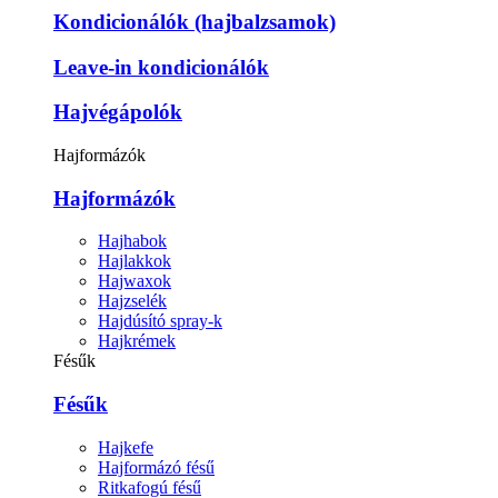
Kondicionálók (hajbalzsamok)
Leave-in kondicionálók
Hajvégápolók
Hajformázók
Hajformázók
Hajhabok
Hajlakkok
Hajwaxok
Hajzselék
Hajdúsító spray-k
Hajkrémek
Fésűk
Fésűk
Hajkefe
Hajformázó fésű
Ritkafogú fésű