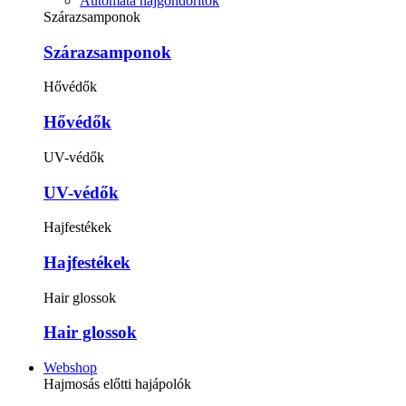
Automata hajgöndörítők
Szárazsamponok
Szárazsamponok
Hővédők
Hővédők
UV-védők
UV-védők
Hajfestékek
Hajfestékek
Hair glossok
Hair glossok
Webshop
Hajmosás előtti hajápolók