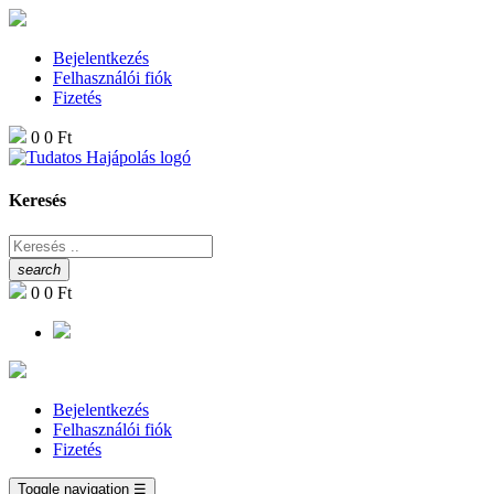
Bejelentkezés
Felhasználói fiók
Fizetés
0
0 Ft
Keresés
search
0
0 Ft
Bejelentkezés
Felhasználói fiók
Fizetés
Toggle navigation
☰