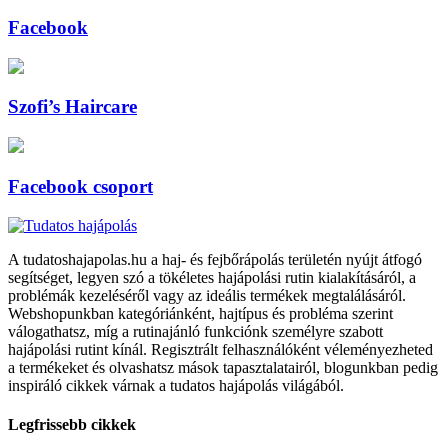
Facebook
Szofi’s Haircare
Facebook csoport
A tudatoshajapolas.hu a haj- és fejbőrápolás területén nyújt átfogó
segítséget, legyen szó a tökéletes hajápolási rutin kialakításáról, a
problémák kezeléséről vagy az ideális termékek megtalálásáról.
Webshopunkban kategóriánként, hajtípus és probléma szerint
válogathatsz, míg a rutinajánló funkciónk személyre szabott
hajápolási rutint kínál. Regisztrált felhasználóként véleményezheted
a termékeket és olvashatsz mások tapasztalatairól, blogunkban pedig
inspiráló cikkek várnak a tudatos hajápolás világából.
Legfrissebb cikkek