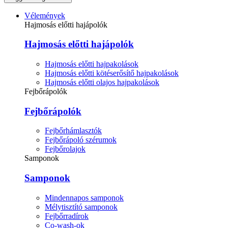
Vélemények
Hajmosás előtti hajápolók
Hajmosás előtti hajápolók
Hajmosás előtti hajpakolások
Hajmosás előtti kötéserősítő hajpakolások
Hajmosás előtti olajos hajpakolások
Fejbőrápolók
Fejbőrápolók
Fejbőrhámlasztók
Fejbőrápoló szérumok
Fejbőrolajok
Samponok
Samponok
Mindennapos samponok
Mélytisztító samponok
Fejbőrradírok
Co-wash-ok