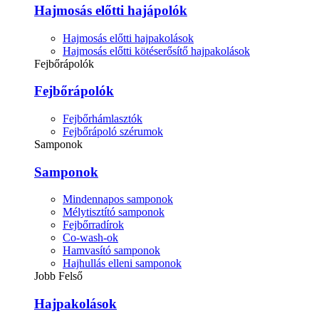
Hajmosás előtti hajápolók
Hajmosás előtti hajpakolások
Hajmosás előtti kötéserősítő hajpakolások
Fejbőrápolók
Fejbőrápolók
Fejbőrhámlasztók
Fejbőrápoló szérumok
Samponok
Samponok
Mindennapos samponok
Mélytisztító samponok
Fejbőrradírok
Co-wash-ok
Hamvasító samponok
Hajhullás elleni samponok
Jobb Felső
Hajpakolások