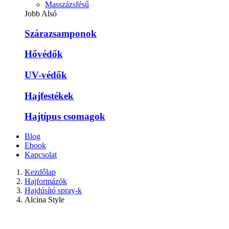
Masszázsfésű
Jobb Alsó
Szárazsamponok
Hővédők
UV-védők
Hajfestékek
Hajtípus csomagok
Blog
Ebook
Kapcsolat
Kezdőlap
Hajformázók
Hajdúsító spray-k
Alcina Style