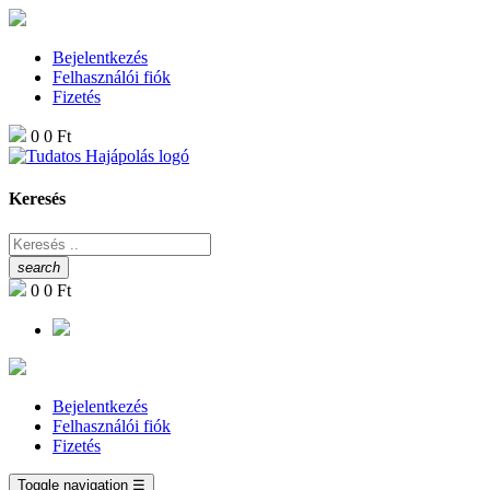
Bejelentkezés
Felhasználói fiók
Fizetés
0
0 Ft
Keresés
search
0
0 Ft
Bejelentkezés
Felhasználói fiók
Fizetés
Toggle navigation
☰