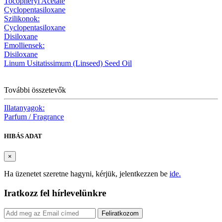
Tocopheryl Acetate
Cyclopentasiloxane
Szilikonok:
Cyclopentasiloxane
Disiloxane
Emolliensek:
Disiloxane
Linum Usitatissimum (Linseed) Seed Oil
További összetevők
Illatanyagok:
Parfum / Fragrance
HIBÁS ADAT
×
Ha üzenetet szeretne hagyni, kérjük, jelentkezzen be
ide.
Iratkozz fel hírlevelünkre
Feliratkozom