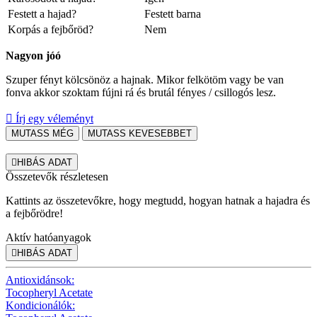
Festett a hajad?
Festett barna
Korpás a fejbőröd?
Nem
Nagyon jóó
Szuper fényt kölcsönöz a hajnak. Mikor felkötöm vagy be van
fonva akkor szoktam fújni rá és brutál fényes / csillogós lesz.

Írj egy véleményt
MUTASS MÉG
MUTASS KEVESEBBET

HIBÁS ADAT
Összetevők részletesen
Kattints az összetevőkre, hogy megtudd, hogyan hatnak a hajadra és
a fejbőrödre!
Aktív hatóanyagok

HIBÁS ADAT
Antioxidánsok:
Tocopheryl Acetate
Kondicionálók: