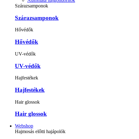
Automata hajgöndörítők
Szárazsamponok
Szárazsamponok
Hővédők
Hővédők
UV-védők
UV-védők
Hajfestékek
Hajfestékek
Hair glossok
Hair glossok
Webshop
Hajmosás előtti hajápolók