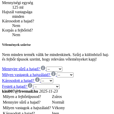
Mennyiségi egység
125 ml
Hajszál vastagsága
minden
Károsodott a hajad?
Nem
Korpás a fejbőröd?
Nem
Vélemények szűrése
Nem minden termék válik be mindenkinek. Szűrj a különböző haj-
és fejbőr típusok szerint, hogy releváns véleményeket kapj!
Mennyire sűrű a hajad?
Milyen vastagok a hajszálaid?
Károsodott a hajad?
Festett a hajad?
kini007@freemail.hu
2025-11-23
Milyen a fejbőrtípusod?
Zsíros
Mennyire sűrű a hajad?
Normál
Milyen vastagok a hajszálaid?
Vékony
Károsodott a hajad?
Igen