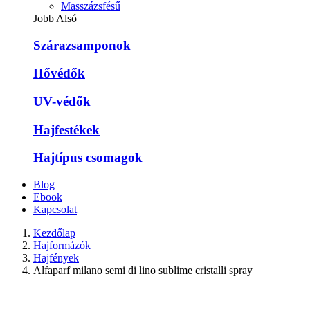
Masszázsfésű
Jobb Alsó
Szárazsamponok
Hővédők
UV-védők
Hajfestékek
Hajtípus csomagok
Blog
Ebook
Kapcsolat
Kezdőlap
Hajformázók
Hajfények
Alfaparf milano semi di lino sublime cristalli spray