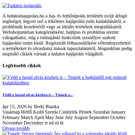
A tudatoshajapolas.hu a haj- és fejbőrápolás területén nyújt átfogó
segítséget, legyen szó a tökéletes hajápolási rutin kialakításáról, a
problémák kezeléséről vagy az ideális termékek megtalálásáról.
Webshopunkban kategóriánként, hajtípus és probléma szerint
válogathatsz, míg a rutinajánló funkciónk személyre szabott
hajápolási rutint kínál. Regisztrált felhasználóként véleményezheted
a termékeket és olvashatsz mások tapasztalatairól, blogunkban pedig
inspiráló cikkek várnak a tudatos hajápolás világából.
Legfrissebb cikkek
Védd a hajad alvás közben is – Tippek a...
ápr
15, 2026
by
Berki Bianka
Vasárnap Hétfő Kedd Szerda Csütörtök Péntek Szombat January
February March April May June July August September October
November December st nd rd th
Olvass tovább