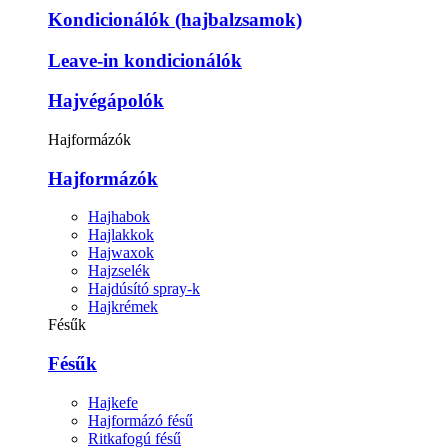
Kondicionálók (hajbalzsamok)
Leave-in kondicionálók
Hajvégápolók
Hajformázók
Hajformázók
Hajhabok
Hajlakkok
Hajwaxok
Hajzselék
Hajdúsító spray-k
Hajkrémek
Fésűk
Fésűk
Hajkefe
Hajformázó fésű
Ritkafogú fésű