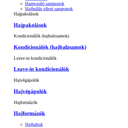
Hamvasító samponok
Hajhullás elleni samponok
Hajpakolások
Hajpakolások
Kondicionálók (hajbalzsamok)
Kondicionálók (hajbalzsamok)
Leave-in kondicionálók
Leave-in kondicionálók
Hajvégápolók
Hajvégápolók
Hajformázók
Hajformázók
Hajhabok