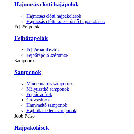
Hajmosás előtti hajápolók
Hajmosás előtti hajpakolások
Hajmosás előtti kötéserősítő hajpakolások
Fejbőrápolók
Fejbőrápolók
Fejbőrhámlasztók
Fejbőrápoló szérumok
Samponok
Samponok
Mindennapos samponok
Mélytisztító samponok
Fejbőrradírok
Co-wash-ok
Hamvasító samponok
Hajhullás elleni samponok
Jobb Felső
Hajpakolások