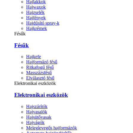
Hajlakkok
Hajwaxok
Hajzselék
Hajfények
Hajdúsító spray-k
Hajkrémek
Fésűk
Fésűk
Hajkefe
Hajformázó fésű
Ritkafogú fésű
Masszázsfésű
Elválasztó fésű
Elektronikai eszközök
Elektronikai eszközök
Hajszárítók
Hajvasalók
Hajsütővasak
Hajvágók
Meleglevegős hajformázók