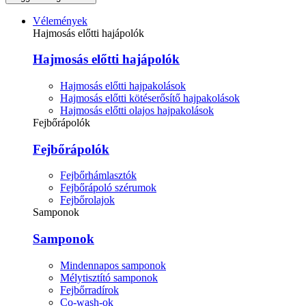
Vélemények
Hajmosás előtti hajápolók
Hajmosás előtti hajápolók
Hajmosás előtti hajpakolások
Hajmosás előtti kötéserősítő hajpakolások
Hajmosás előtti olajos hajpakolások
Fejbőrápolók
Fejbőrápolók
Fejbőrhámlasztók
Fejbőrápoló szérumok
Fejbőrolajok
Samponok
Samponok
Mindennapos samponok
Mélytisztító samponok
Fejbőrradírok
Co-wash-ok