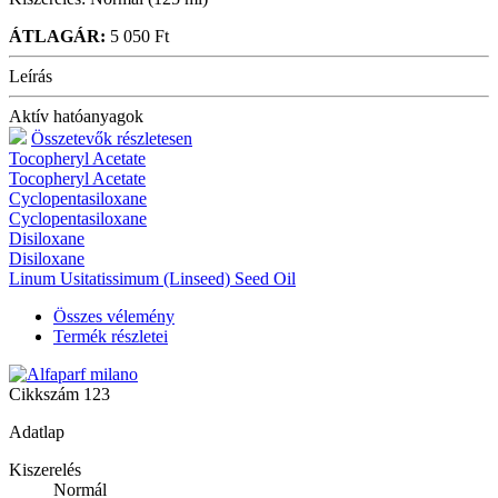
ÁTLAGÁR:
5 050 Ft
Leírás
Aktív hatóanyagok
Összetevők részletesen
Tocopheryl Acetate
Tocopheryl Acetate
Cyclopentasiloxane
Cyclopentasiloxane
Disiloxane
Disiloxane
Linum Usitatissimum (Linseed) Seed Oil
Összes vélemény
Termék részletei
Cikkszám
123
Adatlap
Kiszerelés
Normál