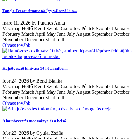
Tangle Teezer útmutató: Így válaszd ki a...
márc
11, 2026
by
Parancs Anita
Vasárnap Hétfő Kedd Szerda Csütörtök Péntek Szombat January
February March April May June July August September October
November December st nd rd th
Olvass tovább
Hajnövesztő kihívás: 10 hét, amiben...
febr
24, 2026
by
Berki Bianka
Vasárnap Hétfő Kedd Szerda Csütörtök Péntek Szombat January
February March April May June July August September October
November December st nd rd th
Olvass tovább
A hajnövesztés tudománya és a belső...
febr
23, 2026
by
Gyulai Zsófia
Vasárnap Hétfő Kedd Szerda Csütörtök Péntek Szombat January