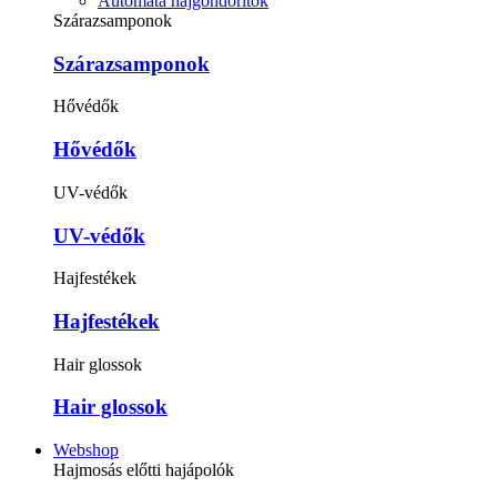
Automata hajgöndörítők
Szárazsamponok
Szárazsamponok
Hővédők
Hővédők
UV-védők
UV-védők
Hajfestékek
Hajfestékek
Hair glossok
Hair glossok
Webshop
Hajmosás előtti hajápolók