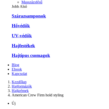
Masszázsfésű
Jobb Alsó
Szárazsamponok
Hővédők
UV-védők
Hajfestékek
Hajtípus csomagok
Blog
Ebook
Kapcsolat
Kezdőlap
Hajformázók
Hajkrémek
American Crew Firm hold styling
Új