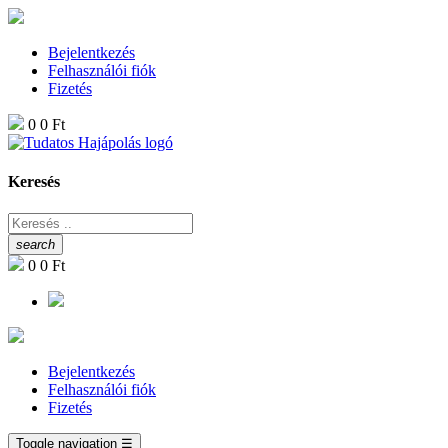
Bejelentkezés
Felhasználói fiók
Fizetés
0
0 Ft
Keresés
search
0
0 Ft
Bejelentkezés
Felhasználói fiók
Fizetés
Toggle navigation
☰