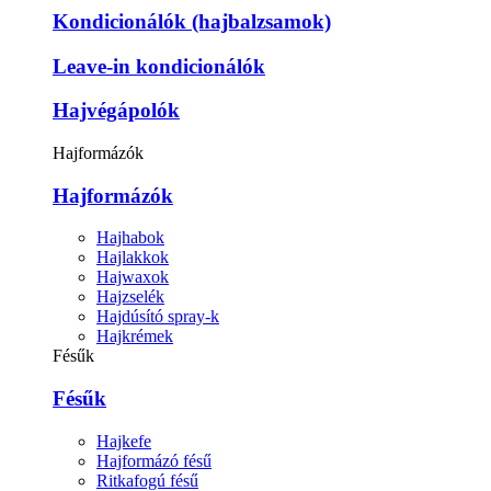
Kondicionálók (hajbalzsamok)
Leave-in kondicionálók
Hajvégápolók
Hajformázók
Hajformázók
Hajhabok
Hajlakkok
Hajwaxok
Hajzselék
Hajdúsító spray-k
Hajkrémek
Fésűk
Fésűk
Hajkefe
Hajformázó fésű
Ritkafogú fésű