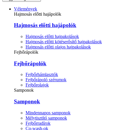
Vélemények
Hajmosás előtti hajápolók
Hajmosás előtti hajápolók
Hajmosás előtti hajpakolások
Hajmosás előtti kötéserősítő hajpakolások
Hajmosás előtti olajos hajpakolások
Fejbőrápolók
Fejbőrápolók
Fejbőrhámlasztók
Fejbőrápoló szérumok
Fejbőrolajok
Samponok
Samponok
Mindennapos samponok
Mélytisztító samponok
Fejbőrradírok
Co-wash-ok