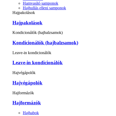
Hamvasító samponok
Hajhullás elleni samponok
Hajpakolások
Hajpakolások
Kondicionálók (hajbalzsamok)
Kondicionálók (hajbalzsamok)
Leave-in kondicionálók
Leave-in kondicionálók
Hajvégápolók
Hajvégápolók
Hajformázók
Hajformázók
Hajhabok