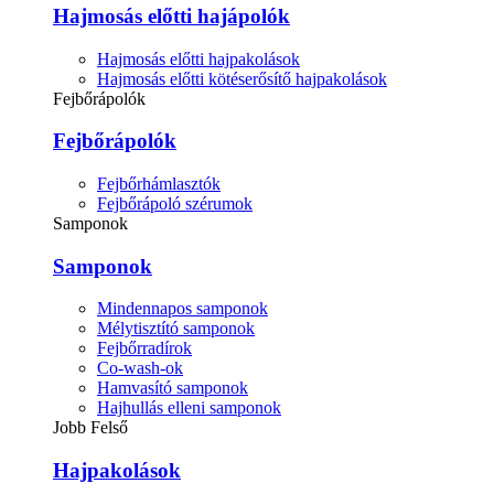
Hajmosás előtti hajápolók
Hajmosás előtti hajpakolások
Hajmosás előtti kötéserősítő hajpakolások
Fejbőrápolók
Fejbőrápolók
Fejbőrhámlasztók
Fejbőrápoló szérumok
Samponok
Samponok
Mindennapos samponok
Mélytisztító samponok
Fejbőrradírok
Co-wash-ok
Hamvasító samponok
Hajhullás elleni samponok
Jobb Felső
Hajpakolások