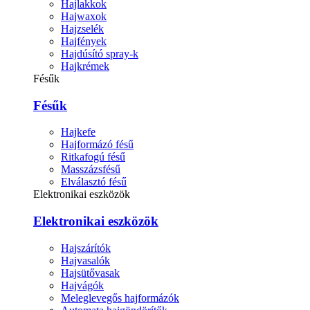
Hajlakkok
Hajwaxok
Hajzselék
Hajfények
Hajdúsító spray-k
Hajkrémek
Fésűk
Fésűk
Hajkefe
Hajformázó fésű
Ritkafogú fésű
Masszázsfésű
Elválasztó fésű
Elektronikai eszközök
Elektronikai eszközök
Hajszárítók
Hajvasalók
Hajsütővasak
Hajvágók
Meleglevegős hajformázók