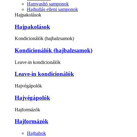
Hamvasító samponok
Hajhullás elleni samponok
Hajpakolások
Hajpakolások
Kondicionálók (hajbalzsamok)
Kondicionálók (hajbalzsamok)
Leave-in kondicionálók
Leave-in kondicionálók
Hajvégápolók
Hajvégápolók
Hajformázók
Hajformázók
Hajhabok