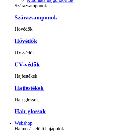
Automata hajgöndörítők
Szárazsamponok
Szárazsamponok
Hővédők
Hővédők
UV-védők
UV-védők
Hajfestékek
Hajfestékek
Hair glossok
Hair glossok
Webshop
Hajmosás előtti hajápolók