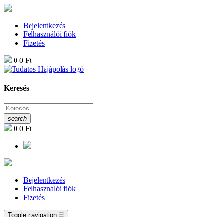
Bejelentkezés
Felhasználói fiók
Fizetés
0
0 Ft
Keresés
search
0
0 Ft
Bejelentkezés
Felhasználói fiók
Fizetés
Toggle navigation
☰