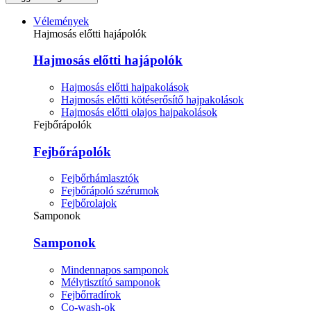
Vélemények
Hajmosás előtti hajápolók
Hajmosás előtti hajápolók
Hajmosás előtti hajpakolások
Hajmosás előtti kötéserősítő hajpakolások
Hajmosás előtti olajos hajpakolások
Fejbőrápolók
Fejbőrápolók
Fejbőrhámlasztók
Fejbőrápoló szérumok
Fejbőrolajok
Samponok
Samponok
Mindennapos samponok
Mélytisztító samponok
Fejbőrradírok
Co-wash-ok