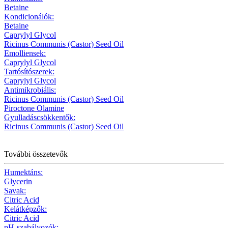
Betaine
Kondicionálók:
Betaine
Caprylyl Glycol
Ricinus Communis (Castor) Seed Oil
Emolliensek:
Caprylyl Glycol
Tartósítószerek:
Caprylyl Glycol
Antimikrobiális:
Ricinus Communis (Castor) Seed Oil
Piroctone Olamine
Gyulladáscsökkentők:
Ricinus Communis (Castor) Seed Oil
További összetevők
Humektáns:
Glycerin
Savak:
Citric Acid
Kelátképzők:
Citric Acid
pH-szabályozók: