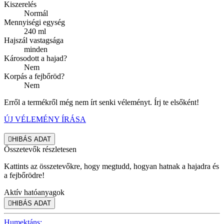
Kiszerelés
Normál
Mennyiségi egység
240 ml
Hajszál vastagsága
minden
Károsodott a hajad?
Nem
Korpás a fejbőröd?
Nem
Erről a termékről még nem írt senki véleményt. Írj te elsőként!
ÚJ VÉLEMÉNY ÍRÁSA

HIBÁS ADAT
Összetevők részletesen
Kattints az összetevőkre, hogy megtudd, hogyan hatnak a hajadra és
a fejbőrödre!
Aktív hatóanyagok

HIBÁS ADAT
Humektáns: