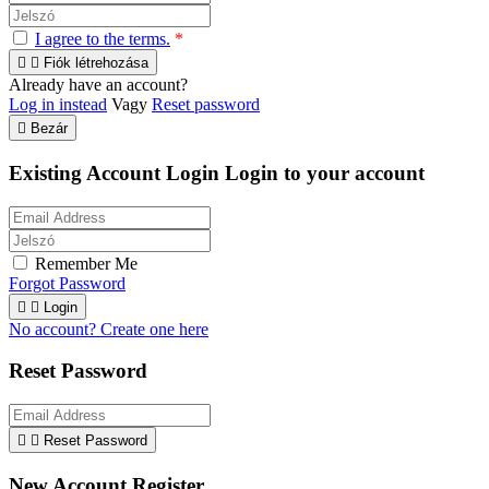
I agree to the terms.
*


Fiók létrehozása
Already have an account?
Log in instead
Vagy
Reset password

Bezár
Existing Account Login
Login to your account
Remember Me
Forgot Password


Login
No account? Create one here
Reset Password


Reset Password
New Account Register