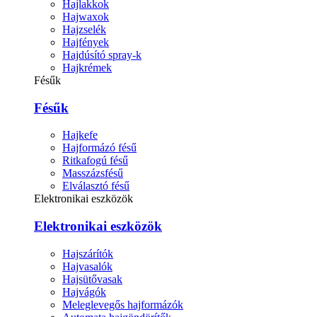
Hajlakkok
Hajwaxok
Hajzselék
Hajfények
Hajdúsító spray-k
Hajkrémek
Fésűk
Fésűk
Hajkefe
Hajformázó fésű
Ritkafogú fésű
Masszázsfésű
Elválasztó fésű
Elektronikai eszközök
Elektronikai eszközök
Hajszárítók
Hajvasalók
Hajsütővasak
Hajvágók
Meleglevegős hajformázók