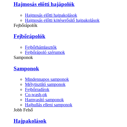
Hajmosás előtti hajápolók
Hajmosás előtti hajpakolások
Hajmosás előtti kötéserősítő hajpakolások
Fejbőrápolók
Fejbőrápolók
Fejbőrhámlasztók
Fejbőrápoló szérumok
Samponok
Samponok
Mindennapos samponok
Mélytisztító samponok
Fejbőrradírok
Co-wash-ok
Hamvasító samponok
Hajhullás elleni samponok
Jobb Felső
Hajpakolások