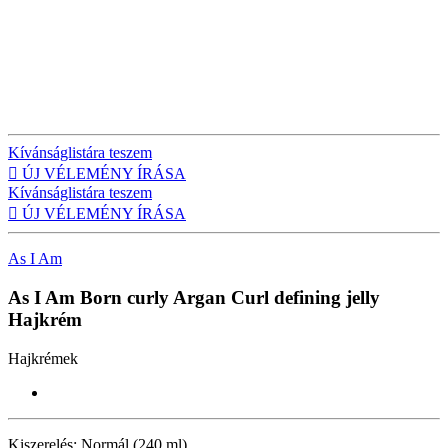
Kívánságlistára teszem

ÚJ VÉLEMÉNY ÍRÁSA
Kívánságlistára teszem

ÚJ VÉLEMÉNY ÍRÁSA
As I Am
As I Am Born curly Argan Curl defining jelly
Hajkrém
Hajkrémek
Kiszerelés:
Normál (240 ml)