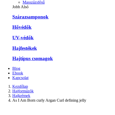
Masszázsfésű
Jobb Alsó
Szárazsamponok
Hővédők
UV-védők
Hajfestékek
Hajtípus csomagok
Blog
Ebook
Kapcsolat
Kezdőlap
Hajformázók
Hajkrémek
As I Am Born curly Argan Curl defining jelly