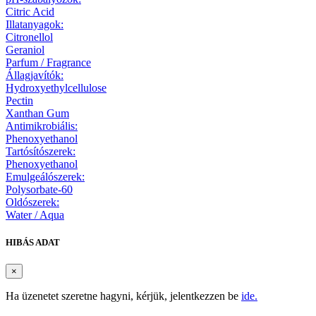
Citric Acid
Illatanyagok:
Citronellol
Geraniol
Parfum / Fragrance
Állagjavítók:
Hydroxyethylcellulose
Pectin
Xanthan Gum
Antimikrobiális:
Phenoxyethanol
Tartósítószerek:
Phenoxyethanol
Emulgeálószerek:
Polysorbate-60
Oldószerek:
Water / Aqua
HIBÁS ADAT
×
Ha üzenetet szeretne hagyni, kérjük, jelentkezzen be
ide.