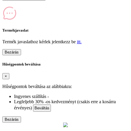
Termékjavaslat
Termék javaslathoz kérlek jelentkezz be
itt.
Bezárás
Hűségpontok beváltása
×
Hűségpontok beváltása az alábbiakra:
Ingyenes szállítás -
Legfeljebb 30% -os kedvezményt (csakis erre a kosárra
érvényes)
Beváltás
Bezárás