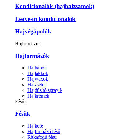
Kondicionálók (hajbalzsamok)
Leave-in kondicionálók
Hajvégápolók
Hajformázók
Hajformázók
Hajhabok
Hajlakkok
Hajwaxok
Hajzselék
Hajdúsító spray-k
Hajkrémek
Fésűk
Fésűk
Hajkefe
Hajformázó fésű
Ritkafogú fésű