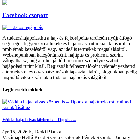
Facebook csoport
A tudatoshajapolas.hu a haj- és fejbőrápolás területén nyújt átfogó
segítséget, legyen szó a tökéletes hajápolási rutin kialakításáról, a
problémák kezeléséről vagy az ideális termékek megtalálásáról.
Webshopunkban kategóriánként, hajtípus és probléma szerint
válogathatsz, míg a rutinajánló funkciónk személyre szabott
hajápolási rutint kínál. Regisztrált felhasználóként véleményezheted
a termékeket és olvashatsz mások tapasztalatairól, blogunkban pedig
inspiráló cikkek várnak a tudatos hajápolás világából.
Legfrissebb cikkek
Védd a hajad alvás közben is – Tippek a...
ápr
15, 2026
by
Berki Bianka
Vasárnap Hétfő Kedd Szerda Csütörtök Péntek Szombat January