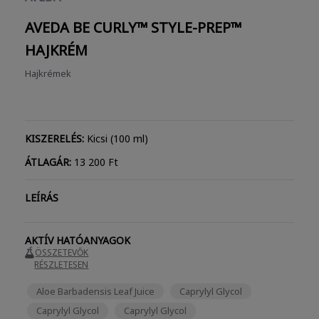
AVEDA BE CURLY™ STYLE-PREP™
HAJKRÉM
Hajkrémek
KISZERELÉS:
Kicsi (100 ml)
ÁTLAGÁR:
13 200 Ft
LEÍRÁS
AKTÍV HATÓANYAGOK
ÖSSZETEVŐK
RÉSZLETESEN
Aloe Barbadensis Leaf Juice
Caprylyl Glycol
Caprylyl Glycol
Caprylyl Glycol