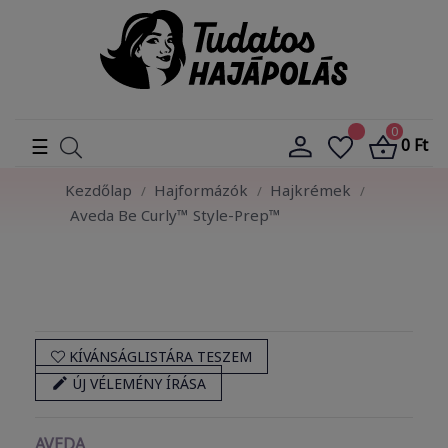
0
Toggle
☰
0 Ft
navigation
Kezdőlap
Hajformázók
Hajkrémek
Aveda Be Curly™ Style-Prep™
KÍVÁNSÁGLISTÁRA TESZEM

ÚJ VÉLEMÉNY ÍRÁSA
AVEDA