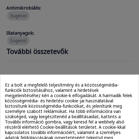
Antimikrobiális:
Eugenol
Illatanyagok:
Eugenol
További összetevők
Humektáns:
Ez a bolt a megfelelő teljesítmény és a közösségimédia-
Glycerin
Propanediol
funkciók biztosításához, valamint a hirdetések
megjelenítéséhez kéri a cookie-k elfogadását. A harmadik felek
közösségimédia- és hirdetési cookie-jai használatával
Állagjavítók:
biztosítunk közösségimédia-funkciókat, és jelenítünk meg
PEG-100 Stearate
Hydroxyethylcellulose
személyre szabott reklámokat. Ha több információra van
szükséged, vagy kiegészítenéd a beállításaidat, kattints a
További információ gombra, vagy keresd fel a webhely alsó
Maltodextrin
részéről elérhető Cookie-beállítások területet. A cookie-kkal
kapcsolatos további információért, valamint a személyes
adatok feldolgozásának ismertetéséért tekintsd meg