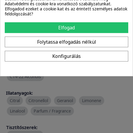
Emulgeálószerek:
Adatvédelmi és cookie-kra vonatkozó szabályzatunkat.
PEG-100 Stearate
C12-20 Alkyl Glucoside
Elfogadod ezeket a cookie-kat és az érintett személyes adatok
feldolgozását?
C14-22 Alcohols
Decyl Glucoside
Elfogad
Laurtrimonium Chloride
Folytassa elfogadás nélkül
Habképző anyagok:
PEG-100 Stearate
Decyl Glucoside
Konfigurálás
Emolliensek:
C14-22 Alcohols
Illatanyagok:
Citral
Citronellol
Geraniol
Limonene
Linalool
Parfum / Fragrance
Tisztítószerek: