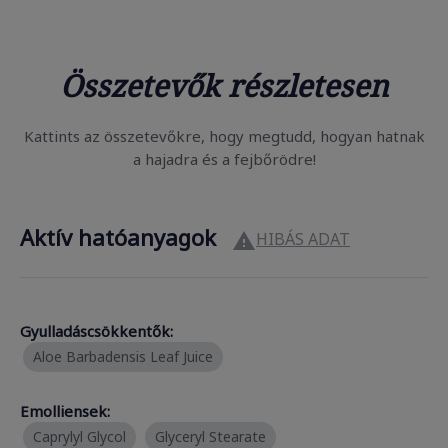
Összetevők részletesen
Kattints az összetevőkre, hogy megtudd, hogyan hatnak
a hajadra és a fejbőrödre!
Aktív hatóanyagok
HIBÁS ADAT

Gyulladáscsökkentők:
Aloe Barbadensis Leaf Juice
Emolliensek:
Caprylyl Glycol
Glyceryl Stearate