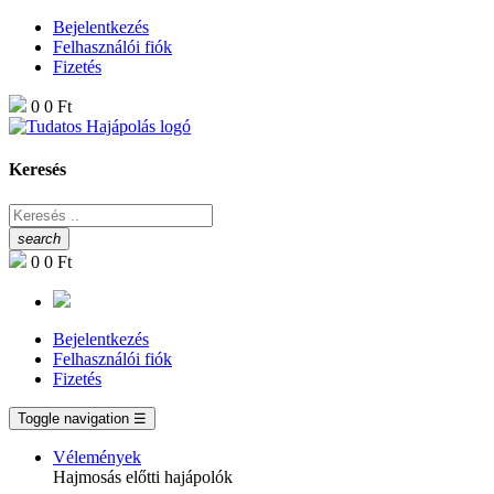
Bejelentkezés
Felhasználói fiók
Fizetés
0
0 Ft
Keresés
search
0
0 Ft
Bejelentkezés
Felhasználói fiók
Fizetés
Toggle navigation
☰
Vélemények
Hajmosás előtti hajápolók