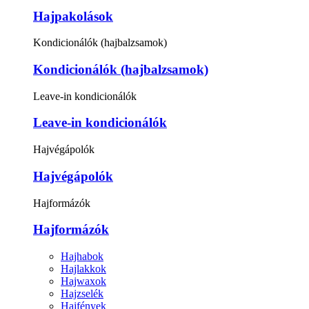
Hajpakolások
Kondicionálók (hajbalzsamok)
Kondicionálók (hajbalzsamok)
Leave-in kondicionálók
Leave-in kondicionálók
Hajvégápolók
Hajvégápolók
Hajformázók
Hajformázók
Hajhabok
Hajlakkok
Hajwaxok
Hajzselék
Hajfények