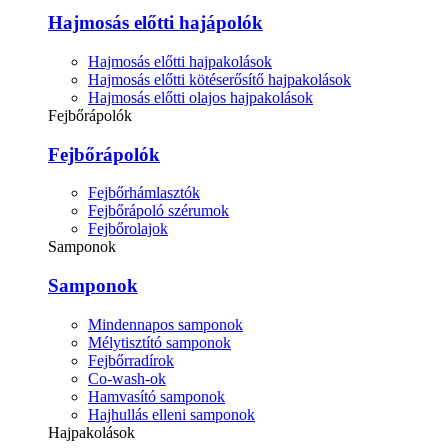
Hajmosás előtti hajápolók
Hajmosás előtti hajpakolások
Hajmosás előtti kötéserősítő hajpakolások
Hajmosás előtti olajos hajpakolások
Fejbőrápolók
Fejbőrápolók
Fejbőrhámlasztók
Fejbőrápoló szérumok
Fejbőrolajok
Samponok
Samponok
Mindennapos samponok
Mélytisztító samponok
Fejbőrradírok
Co-wash-ok
Hamvasító samponok
Hajhullás elleni samponok
Hajpakolások