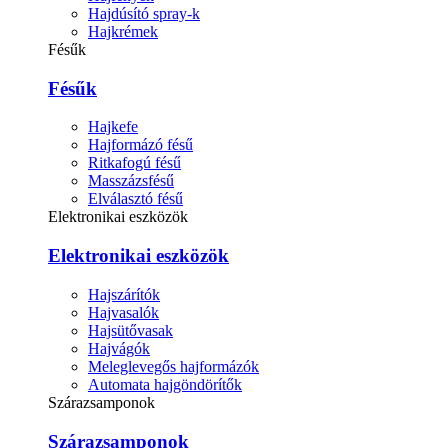
Hajdúsító spray-k
Hajkrémek
Fésűk
Fésűk
Hajkefe
Hajformázó fésű
Ritkafogú fésű
Masszázsfésű
Elválasztó fésű
Elektronikai eszközök
Elektronikai eszközök
Hajszárítók
Hajvasalók
Hajsütővasak
Hajvágók
Meleglevegős hajformázók
Automata hajgöndörítők
Szárazsamponok
Szárazsamponok