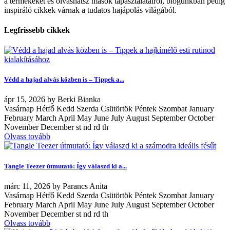
a termékeket és olvashatsz mások tapasztalatairól, blogunkban pedig
inspiráló cikkek várnak a tudatos hajápolás világából.
Legfrissebb cikkek
Védd a hajad alvás közben is – Tippek a...
ápr
15, 2026
by
Berki Bianka
Vasárnap Hétfő Kedd Szerda Csütörtök Péntek Szombat January
February March April May June July August September October
November December st nd rd th
Olvass tovább
Tangle Teezer útmutató: Így válaszd ki a...
márc
11, 2026
by
Parancs Anita
Vasárnap Hétfő Kedd Szerda Csütörtök Péntek Szombat January
February March April May June July August September October
November December st nd rd th
Olvass tovább