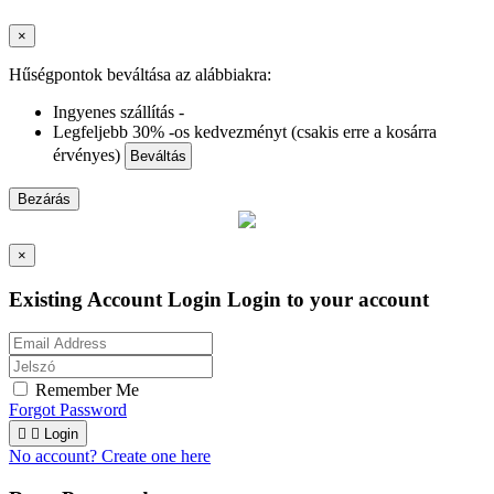
×
Hűségpontok beváltása az alábbiakra:
Ingyenes szállítás -
Legfeljebb 30% -os kedvezményt (csakis erre a kosárra
érvényes)
Beváltás
Bezárás
×
Existing Account Login
Login to your account
Remember Me
Forgot Password


Login
No account? Create one here