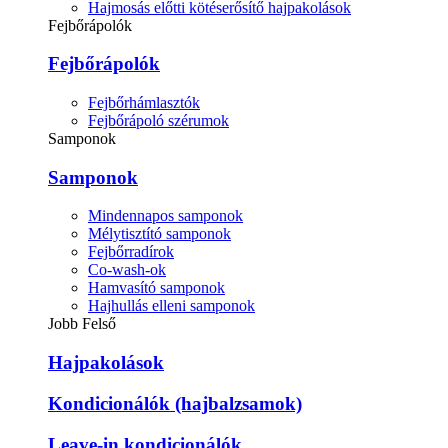
Hajmosás előtti kötéserősítő hajpakolások
Fejbőrápolók
Fejbőrápolók
Fejbőrhámlasztók
Fejbőrápoló szérumok
Samponok
Samponok
Mindennapos samponok
Mélytisztító samponok
Fejbőrradírok
Co-wash-ok
Hamvasító samponok
Hajhullás elleni samponok
Jobb Felső
Hajpakolások
Kondicionálók (hajbalzsamok)
Leave-in kondicionálók