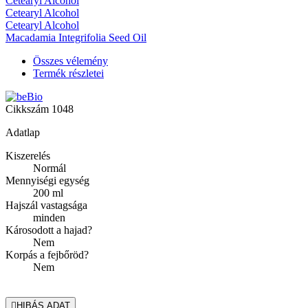
Cetearyl Alcohol
Cetearyl Alcohol
Cetearyl Alcohol
Macadamia Integrifolia Seed Oil
Összes vélemény
Termék részletei
Cikkszám
1048
Adatlap
Kiszerelés
Normál
Mennyiségi egység
200 ml
Hajszál vastagsága
minden
Károsodott a hajad?
Nem
Korpás a fejbőröd?
Nem

HIBÁS ADAT