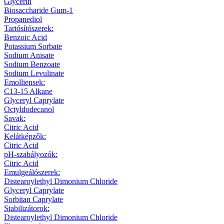
Glycerin
Biosaccharide Gum-1
Propanediol
Tartósítószerek:
Benzoic Acid
Potassium Sorbate
Sodium Anisate
Sodium Benzoate
Sodium Levulinate
Emolliensek:
C13-15 Alkane
Glyceryl Caprylate
Octyldodecanol
Savak:
Citric Acid
Kelátképzők:
Citric Acid
pH-szabályozók:
Citric Acid
Emulgeálószerek:
Distearoylethyl Dimonium Chloride
Glyceryl Caprylate
Sorbitan Caprylate
Stabilizátorok:
Distearoylethyl Dimonium Chloride