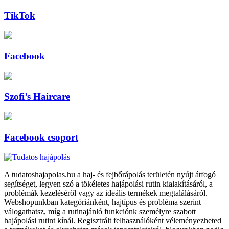
TikTok
Facebook
Szofi’s Haircare
Facebook csoport
A tudatoshajapolas.hu a haj- és fejbőrápolás területén nyújt átfogó
segítséget, legyen szó a tökéletes hajápolási rutin kialakításáról, a
problémák kezeléséről vagy az ideális termékek megtalálásáról.
Webshopunkban kategóriánként, hajtípus és probléma szerint
válogathatsz, míg a rutinajánló funkciónk személyre szabott
hajápolási rutint kínál. Regisztrált felhasználóként véleményezheted