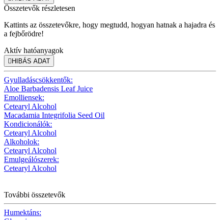
Összetevők részletesen
Kattints az összetevőkre, hogy megtudd, hogyan hatnak a hajadra és
a fejbőrödre!
Aktív hatóanyagok

HIBÁS ADAT
Gyulladáscsökkentők:
Aloe Barbadensis Leaf Juice
Emolliensek:
Cetearyl Alcohol
Macadamia Integrifolia Seed Oil
Kondicionálók:
Cetearyl Alcohol
Alkoholok:
Cetearyl Alcohol
Emulgeálószerek:
Cetearyl Alcohol
További összetevők
Humektáns: