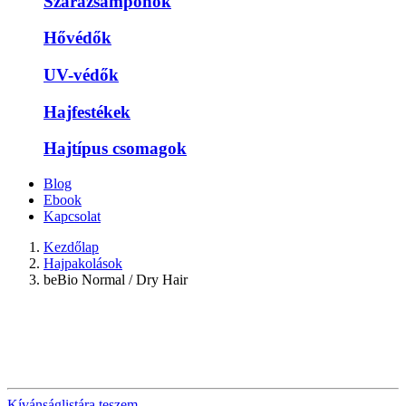
Szárazsamponok
Hővédők
UV-védők
Hajfestékek
Hajtípus csomagok
Blog
Ebook
Kapcsolat
Kezdőlap
Hajpakolások
beBio Normal / Dry Hair
Kívánságlistára teszem