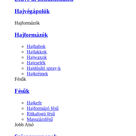
Hajvégápolók
Hajformázók
Hajformázók
Hajhabok
Hajlakkok
Hajwaxok
Hajzselék
Hajdúsító spray-k
Hajkrémek
Fésűk
Fésűk
Hajkefe
Hajformázó fésű
Ritkafogú fésű
Masszázsfésű
Jobb Alsó