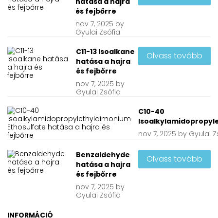
hatása a hajra
és fejbőrre
nov
7, 2025
by
Gyulai Zsófia
C11-13 Isoalkane
Olvass tovább
hatása a hajra
és fejbőrre
nov
7, 2025
by
Gyulai Zsófia
C10-40
Isoalkylamidopropyle
nov
7, 2025
by
Gyulai Z
Benzaldehyde
Olvass tovább
hatása a hajra
és fejbőrre
nov
7, 2025
by
Gyulai Zsófia
INFORMÁCIÓ