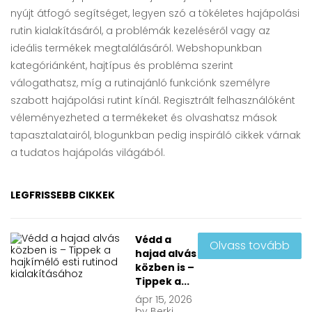
nyújt átfogó segítséget, legyen szó a tökéletes hajápolási
rutin kialakításáról, a problémák kezeléséről vagy az
ideális termékek megtalálásáról. Webshopunkban
kategóriánként, hajtípus és probléma szerint
válogathatsz, míg a rutinajánló funkciónk személyre
szabott hajápolási rutint kínál. Regisztrált felhasználóként
véleményezheted a termékeket és olvashatsz mások
tapasztalatairól, blogunkban pedig inspiráló cikkek várnak
a tudatos hajápolás világából.
LEGFRISSEBB CIKKEK
Védd a
Olvass tovább
hajad alvás
közben is –
Tippek a...
ápr
15, 2026
by
Berki