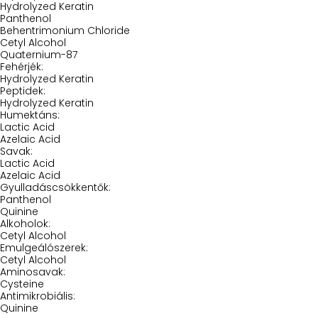
Hydrolyzed Keratin
Panthenol
Behentrimonium Chloride
Cetyl Alcohol
Quaternium-87
Fehérjék:
Hydrolyzed Keratin
Peptidek:
Hydrolyzed Keratin
Humektáns:
Lactic Acid
Azelaic Acid
Savak:
Lactic Acid
Azelaic Acid
Gyulladáscsökkentők:
Panthenol
Quinine
Alkoholok:
Cetyl Alcohol
Emulgeálószerek:
Cetyl Alcohol
Aminosavak:
Cysteine
Antimikrobiális:
Quinine