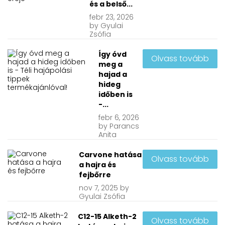
és a belső...
febr
23, 2026
by
Gyulai
Zsófia
Így óvd
Olvass tovább
meg a
hajad a
hideg
időben is
-...
febr
6, 2026
by
Parancs
Anita
Carvone hatása
Olvass tovább
a hajra és
fejbőrre
nov
7, 2025
by
Gyulai Zsófia
C12-15 Alketh-2
Olvass tovább