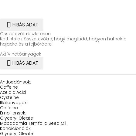

HIBÁS ADAT
Összetevők részletesen
Kattints az összetevőkre, hogy megtudd, hogyan hatnak a
hajadra és a fejbőrödre!
Aktív hatóanyagok

HIBÁS ADAT
Antioxidánsok:
Caffeine
Azelaic Acid
Cysteine
Illatanyagok:
Caffeine
Emolliensek:
Glyceryl Oleate
Macadamia Ternifolia Seed Oil
Kondicionálók:
Glyceryl Oleate