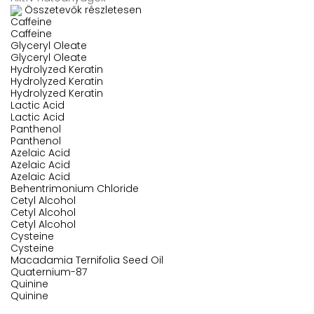
Összetevők részletesen
Caffeine
Caffeine
Glyceryl Oleate
Glyceryl Oleate
Hydrolyzed Keratin
Hydrolyzed Keratin
Hydrolyzed Keratin
Lactic Acid
Lactic Acid
Panthenol
Panthenol
Azelaic Acid
Azelaic Acid
Azelaic Acid
Behentrimonium Chloride
Cetyl Alcohol
Cetyl Alcohol
Cetyl Alcohol
Cysteine
Cysteine
Macadamia Ternifolia Seed Oil
Quaternium-87
Quinine
Quinine