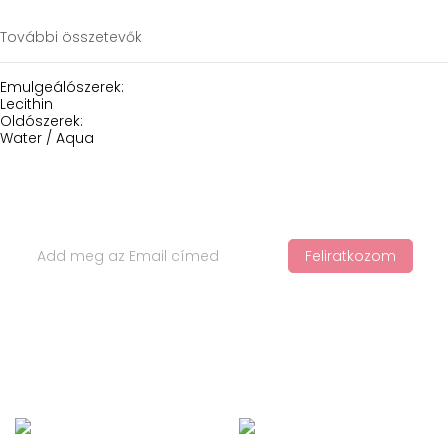
További összetevők
Emulgeálószerek:
Lecithin
Oldószerek:
Water / Aqua
Iratkozz Fel Hírlevelünkre
Feliratkozom
Ha értesülnél a legfelkapottabb termékekről és a legújabb
hajápolási trendekről, iratkozz fel a hírlevelünkre!