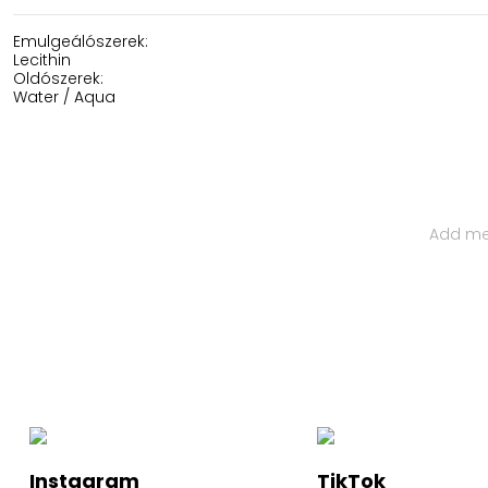
Emulgeálószerek:
Lecithin
Oldószerek:
Water / Aqua
Iratkozz Fel Hírlevelünkre
Ha értesülnél a legfelkapottabb termékekről és a legújabb ha
Instagram
TikTok