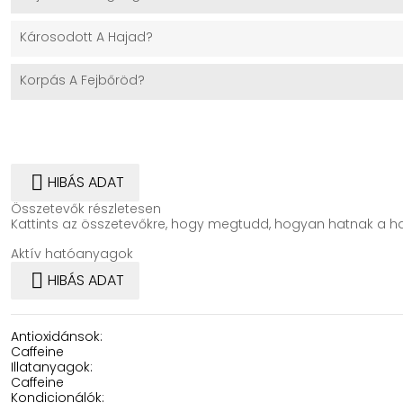
Károsodott A Hajad?
Korpás A Fejbőröd?

HIBÁS ADAT
Összetevők részletesen
Kattints az összetevőkre, hogy megtudd, hogyan hatnak a ha
Aktív hatóanyagok

HIBÁS ADAT
Antioxidánsok:
Caffeine
Illatanyagok:
Caffeine
Kondicionálók: