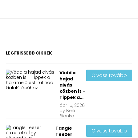
LEGFRISSEBB CIKKEK
Védd a
Olvass tovább
hajad
alvás
közben is –
Tippek a...
ápr
15, 2026
by
Berki
Bianka
Tangle
Olvass tovább
Teezer