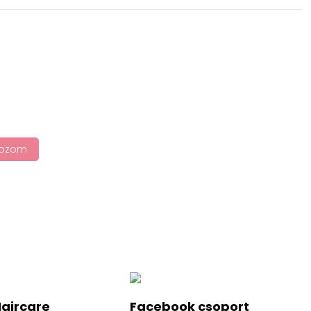
tkozom
Haircare
Facebook csoport