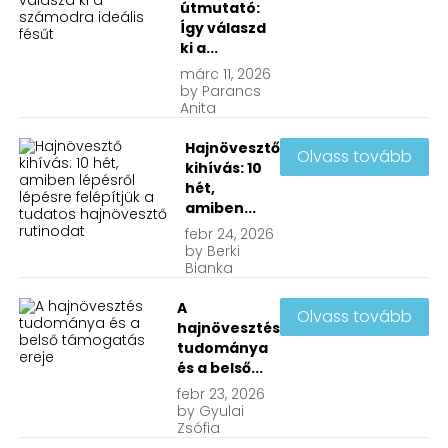
útmutató:
Így válaszd
ki a...
márc
11, 2026
by
Parancs
Anita
Hajnövesztő
Olvass tovább
kihívás: 10
hét,
amiben...
febr
24, 2026
by
Berki
Bianka
A
Olvass tovább
hajnövesztés
tudománya
és a belső...
febr
23, 2026
by
Gyulai
Zsófia