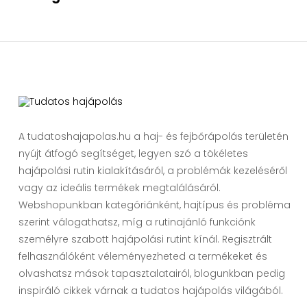
A tudatoshajapolas.hu a haj- és fejbőrápolás területén
nyújt átfogó segítséget, legyen szó a tökéletes
hajápolási rutin kialakításáról, a problémák kezeléséről
vagy az ideális termékek megtalálásáról.
Webshopunkban kategóriánként, hajtípus és probléma
szerint válogathatsz, míg a rutinajánló funkciónk
személyre szabott hajápolási rutint kínál. Regisztrált
felhasználóként véleményezheted a termékeket és
olvashatsz mások tapasztalatairól, blogunkban pedig
inspiráló cikkek várnak a tudatos hajápolás világából.