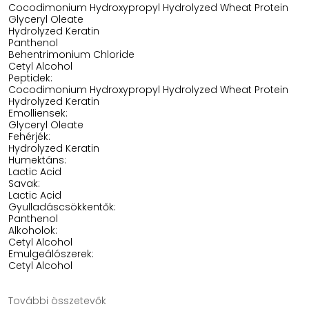
Cocodimonium Hydroxypropyl Hydrolyzed Wheat Protein
Glyceryl Oleate
Hydrolyzed Keratin
Panthenol
Behentrimonium Chloride
Cetyl Alcohol
Peptidek:
Cocodimonium Hydroxypropyl Hydrolyzed Wheat Protein
Hydrolyzed Keratin
Emolliensek:
Glyceryl Oleate
Fehérjék:
Hydrolyzed Keratin
Humektáns:
Lactic Acid
Savak:
Lactic Acid
Gyulladáscsökkentők:
Panthenol
Alkoholok:
Cetyl Alcohol
Emulgeálószerek:
Cetyl Alcohol
További összetevők