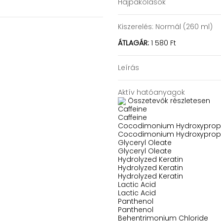
Hajpakolások
Kiszerelés:
Normál (260 ml)
ÁTLAGÁR:
1 580 Ft
Leírás
Aktív hatóanyagok
Összetevők részletesen
Caffeine
Caffeine
Cocodimonium Hydroxypropyl
Cocodimonium Hydroxypropyl
Glyceryl Oleate
Glyceryl Oleate
Hydrolyzed Keratin
Hydrolyzed Keratin
Hydrolyzed Keratin
Lactic Acid
Lactic Acid
Panthenol
Panthenol
Behentrimonium Chloride