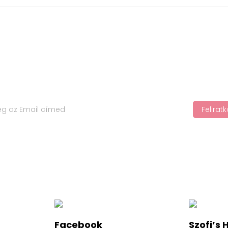
Felira
jápolási trendekről, iratkozz fel a hírlevelünkre!
Facebook
Szofi’s 