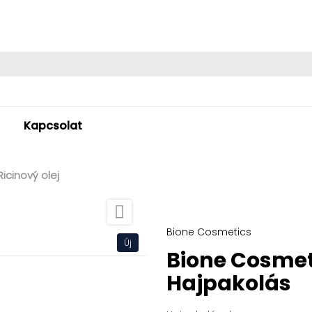
Kapcsolat
icinový olej

Bione Cosmetics
Új
Bione Cosmeti
Hajpakolás