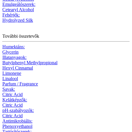
Emulgeálószerek:
Cetearyl Alcohol
Fehérjék:
Hydrolyzed Silk
További összetevők
Humektáns:
Glycerin
Illatanyagok:
Butylphenyl Methylpropional
Hexyl Cinnamal
Limonene
Linalool
Parfum / Fragrance
Savak:
Citric Acid
Kelátképzők:
Citric Acid
pH-szabályozók:
Citric Acid
Antimikrobiális:
Phenoxyethanol
Tartósítószerek: