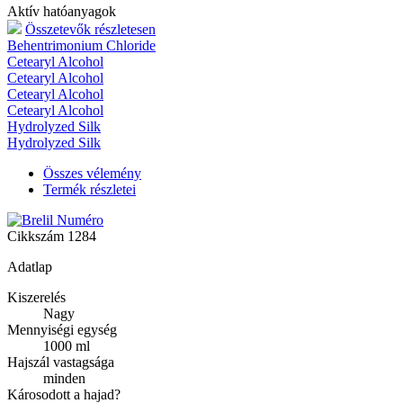
Aktív hatóanyagok
Összetevők részletesen
Behentrimonium Chloride
Cetearyl Alcohol
Cetearyl Alcohol
Cetearyl Alcohol
Cetearyl Alcohol
Hydrolyzed Silk
Hydrolyzed Silk
Összes vélemény
Termék részletei
Cikkszám
1284
Adatlap
Kiszerelés
Nagy
Mennyiségi egység
1000 ml
Hajszál vastagsága
minden
Károsodott a hajad?