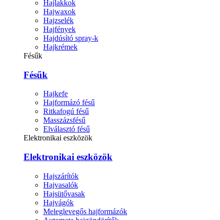
Hajlakkok
Hajwaxok
Hajzselék
Hajfények
Hajdúsító spray-k
Hajkrémek
Fésűk
Fésűk
Hajkefe
Hajformázó fésű
Ritkafogú fésű
Masszázsfésű
Elválasztó fésű
Elektronikai eszközök
Elektronikai eszközök
Hajszárítók
Hajvasalók
Hajsütővasak
Hajvágók
Meleglevegős hajformázók