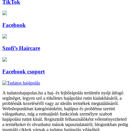
TikTok
Facebook
Szofi’s Haircare
Facebook csoport
A tudatoshajapolas.hu a haj- és fejbőrápolás területén nyújt átfogó
segítséget, legyen szó a tökéletes hajápolási rutin kialakításáról, a
problémák kezeléséről vagy az ideális termékek megtalálásáról.
Webshopunkban kategóriánként, hajtípus és probléma szerint
válogathatsz, míg a rutinajánló funkciónk személyre szabott
hajápolási rutint kínál. Regisztrált felhasználóként véleményezheted
a termékeket és olvashatsz mások tapasztalatairól, blogunkban pedig
inspiráló cikkek várnak a tudatos hajápolás világából.