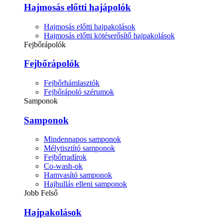
Hajmosás előtti hajápolók
Hajmosás előtti hajpakolások
Hajmosás előtti kötéserősítő hajpakolások
Fejbőrápolók
Fejbőrápolók
Fejbőrhámlasztók
Fejbőrápoló szérumok
Samponok
Samponok
Mindennapos samponok
Mélytisztító samponok
Fejbőrradírok
Co-wash-ok
Hamvasító samponok
Hajhullás elleni samponok
Jobb Felső
Hajpakolások