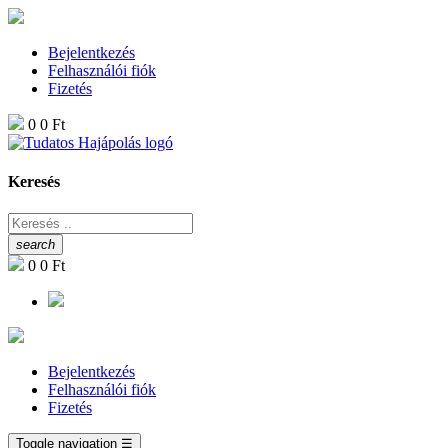
Bejelentkezés
Felhasználói fiók
Fizetés
0
0 Ft
Keresés
search
0
0 Ft
Bejelentkezés
Felhasználói fiók
Fizetés
Toggle navigation
☰