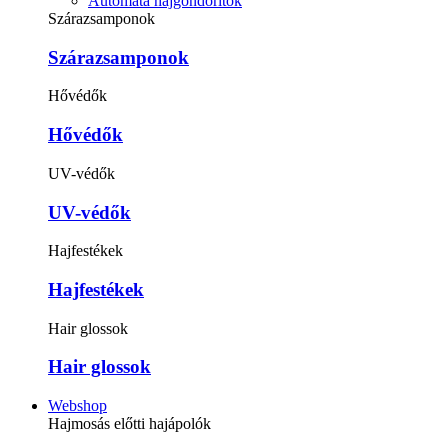
Automata hajgöndörítők
Szárazsamponok
Szárazsamponok
Hővédők
Hővédők
UV-védők
UV-védők
Hajfestékek
Hajfestékek
Hair glossok
Hair glossok
Webshop
Hajmosás előtti hajápolók