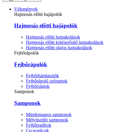
Vélemények
Hajmosás előtti hajápolók
Hajmosás előtti hajápolók
Hajmosás előtti hajpakolások
Hajmosás előtti kötéserősítő hajpakolások
Hajmosás előtti olajos hajpakolások
Fejbőrápolók
Fejbőrápolók
Fejbőrhámlasztók
Fejbőrápoló szérumok
Fejbőrolajok
Samponok
Samponok
Mindennapos samponok
Mélytisztító samponok
Fejbőrradírok
Co-wash-ok