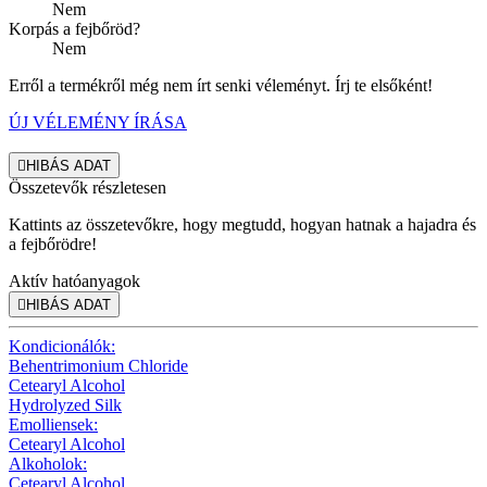
Nem
Korpás a fejbőröd?
Nem
Erről a termékről még nem írt senki véleményt. Írj te elsőként!
ÚJ VÉLEMÉNY ÍRÁSA

HIBÁS ADAT
Összetevők részletesen
Kattints az összetevőkre, hogy megtudd, hogyan hatnak a hajadra és
a fejbőrödre!
Aktív hatóanyagok

HIBÁS ADAT
Kondicionálók:
Behentrimonium Chloride
Cetearyl Alcohol
Hydrolyzed Silk
Emolliensek:
Cetearyl Alcohol
Alkoholok:
Cetearyl Alcohol