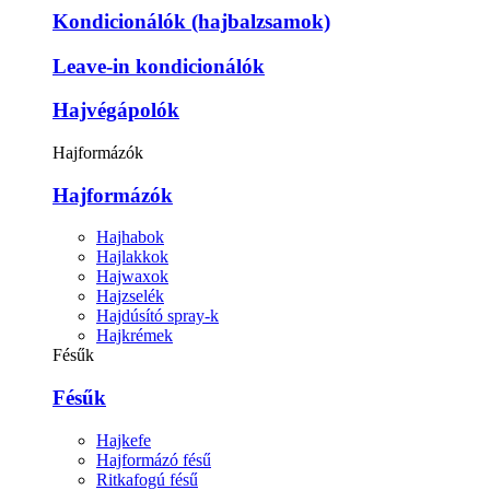
Kondicionálók (hajbalzsamok)
Leave-in kondicionálók
Hajvégápolók
Hajformázók
Hajformázók
Hajhabok
Hajlakkok
Hajwaxok
Hajzselék
Hajdúsító spray-k
Hajkrémek
Fésűk
Fésűk
Hajkefe
Hajformázó fésű
Ritkafogú fésű