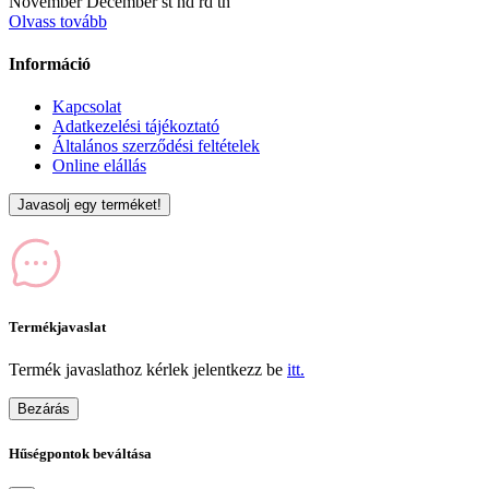
November December st nd rd th
Olvass tovább
Információ
Kapcsolat
Adatkezelési tájékoztató
Általános szerződési feltételek
Online elállás
Javasolj egy terméket!
Termékjavaslat
Termék javaslathoz kérlek jelentkezz be
itt.
Bezárás
Hűségpontok beváltása