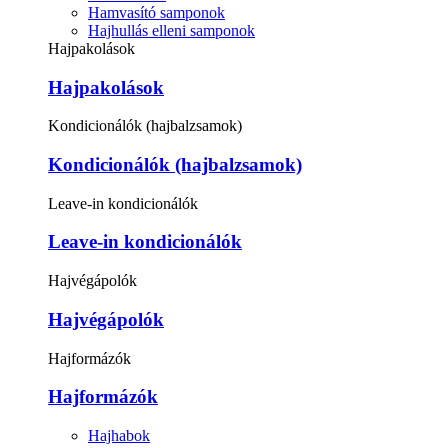
Hamvasító samponok
Hajhullás elleni samponok
Hajpakolások
Hajpakolások
Kondicionálók (hajbalzsamok)
Kondicionálók (hajbalzsamok)
Leave-in kondicionálók
Leave-in kondicionálók
Hajvégápolók
Hajvégápolók
Hajformázók
Hajformázók
Hajhabok