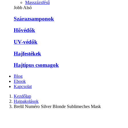
Masszázsfésű
Jobb Alsó
Szárazsamponok
Hővédők
UV-védők
Hajfestékek
Hajtípus csomagok
Blog
Ebook
Kapcsolat
Kezdőlap
Hajpakolások
Brelil Numéro Silver Blonde Sublimeches Mask