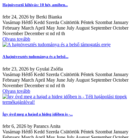
Hajnövesztő kihívás: 10 hét, amiben...
febr
24, 2026
by
Berki Bianka
Vasárnap Hétfő Kedd Szerda Csütörtök Péntek Szombat January
February March April May June July August September October
November December st nd rd th
Olvass tovább
A hajnövesztés tudománya és a belső...
febr
23, 2026
by
Gyulai Zsófia
Vasárnap Hétfő Kedd Szerda Csütörtök Péntek Szombat January
February March April May June July August September October
November December st nd rd th
Olvass tovább
Így óvd meg a hajad a hideg időben is -...
febr
6, 2026
by
Parancs Anita
Vasárnap Hétfő Kedd Szerda Csütörtök Péntek Szombat January
February March April May June July August September October