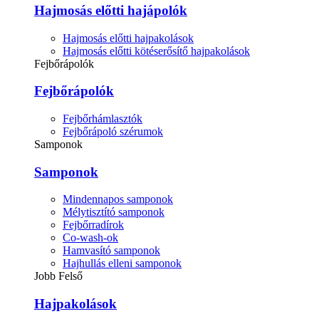
Hajmosás előtti hajápolók
Hajmosás előtti hajpakolások
Hajmosás előtti kötéserősítő hajpakolások
Fejbőrápolók
Fejbőrápolók
Fejbőrhámlasztók
Fejbőrápoló szérumok
Samponok
Samponok
Mindennapos samponok
Mélytisztító samponok
Fejbőrradírok
Co-wash-ok
Hamvasító samponok
Hajhullás elleni samponok
Jobb Felső
Hajpakolások