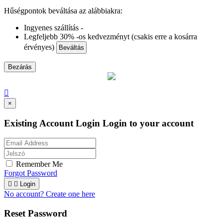
Hűségpontok beváltása az alábbiakra:
Ingyenes szállítás -
Legfeljebb 30% -os kedvezményt (csakis erre a kosárra
érvényes)
Beváltás
Bezárás

×
Existing Account Login
Login to your account
Remember Me
Forgot Password


Login
No account? Create one here
Reset Password