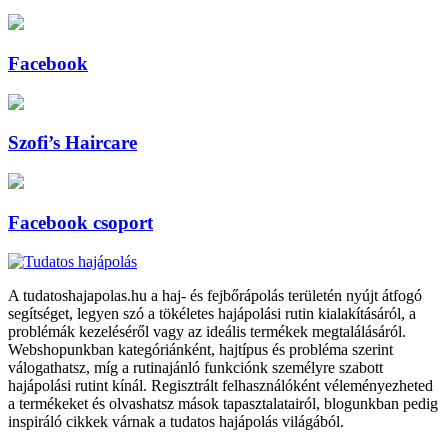
Facebook
Szofi’s Haircare
Facebook csoport
A tudatoshajapolas.hu a haj- és fejbőrápolás területén nyújt átfogó
segítséget, legyen szó a tökéletes hajápolási rutin kialakításáról, a
problémák kezeléséről vagy az ideális termékek megtalálásáról.
Webshopunkban kategóriánként, hajtípus és probléma szerint
válogathatsz, míg a rutinajánló funkciónk személyre szabott
hajápolási rutint kínál. Regisztrált felhasználóként véleményezheted
a termékeket és olvashatsz mások tapasztalatairól, blogunkban pedig
inspiráló cikkek várnak a tudatos hajápolás világából.