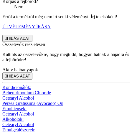
Korpás a fejbőröd?
Nem
Erről a termékről még nem írt senki véleményt. Írj te elsőként!
ÚJ VÉLEMÉNY ÍRÁSA

HIBÁS ADAT
Összetevők részletesen
Kattints az összetevőkre, hogy megtudd, hogyan hatnak a hajadra és
a fejbőrödre!
Aktív hatóanyagok

HIBÁS ADAT
Kondicionálók:
Behentrimonium Chloride
Cetearyl Alcohol
Persea Gratissima (Avocado) Oil
Emolliensek:
Cetearyl Alcohol
Alkoholok:
Cetearyl Alcohol
Emulgeálószerek: