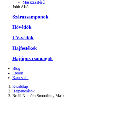
Masszázsfésű
Jobb Alsó
Szárazsamponok
Hővédők
UV-védők
Hajfestékek
Hajtípus csomagok
Blog
Ebook
Kapcsolat
Kezdőlap
Hajpakolások
Brelil Numéro Smoothing Mask