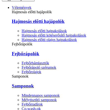
Vélemények
Hajmosás előtti hajápolók
Hajmosás előtti hajápolók
Hajmosás előtti hajpakolások
Hajmosás előtti kötéserősítő hajpakolások
Hajmosás előtti olajos hajpakolások
Fejbőrápolók
Fejbőrápolók
Fejbőrhámlasztók
Fejbőrápoló szérumok
Fejbőrolajok
Samponok
Samponok
Mindennapos samponok
Mélytisztító samponok
Fejbőrradírok
Co-wash-ok