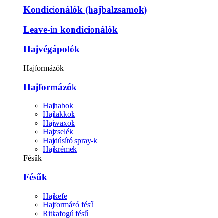
Kondicionálók (hajbalzsamok)
Leave-in kondicionálók
Hajvégápolók
Hajformázók
Hajformázók
Hajhabok
Hajlakkok
Hajwaxok
Hajzselék
Hajdúsító spray-k
Hajkrémek
Fésűk
Fésűk
Hajkefe
Hajformázó fésű
Ritkafogú fésű