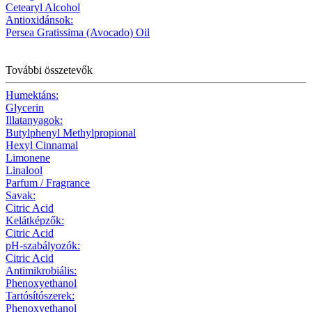
Cetearyl Alcohol
Antioxidánsok:
Persea Gratissima (Avocado) Oil
További összetevők
Humektáns:
Glycerin
Illatanyagok:
Butylphenyl Methylpropional
Hexyl Cinnamal
Limonene
Linalool
Parfum / Fragrance
Savak:
Citric Acid
Kelátképzők:
Citric Acid
pH-szabályozók:
Citric Acid
Antimikrobiális:
Phenoxyethanol
Tartósítószerek:
Phenoxyethanol