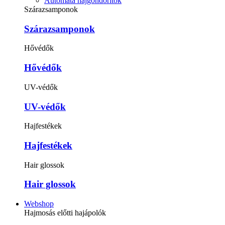
Automata hajgöndörítők
Szárazsamponok
Szárazsamponok
Hővédők
Hővédők
UV-védők
UV-védők
Hajfestékek
Hajfestékek
Hair glossok
Hair glossok
Webshop
Hajmosás előtti hajápolók