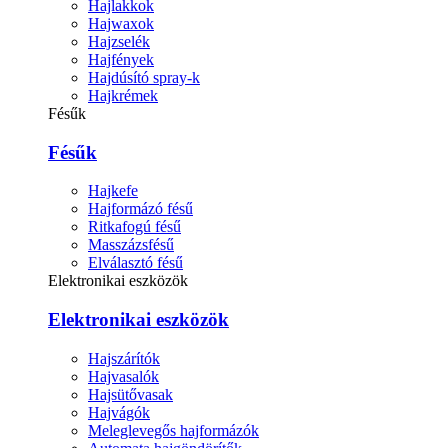
Hajlakkok
Hajwaxok
Hajzselék
Hajfények
Hajdúsító spray-k
Hajkrémek
Fésűk
Fésűk
Hajkefe
Hajformázó fésű
Ritkafogú fésű
Masszázsfésű
Elválasztó fésű
Elektronikai eszközök
Elektronikai eszközök
Hajszárítók
Hajvasalók
Hajsütővasak
Hajvágók
Meleglevegős hajformázók