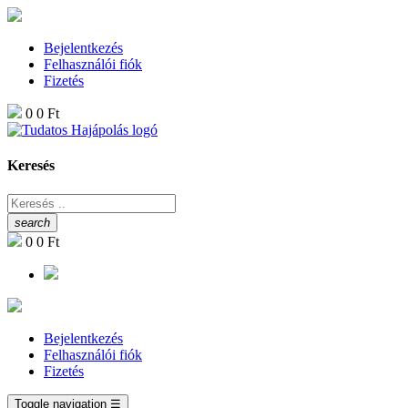
Bejelentkezés
Felhasználói fiók
Fizetés
0
0 Ft
Keresés
search
0
0 Ft
Bejelentkezés
Felhasználói fiók
Fizetés
Toggle navigation
☰