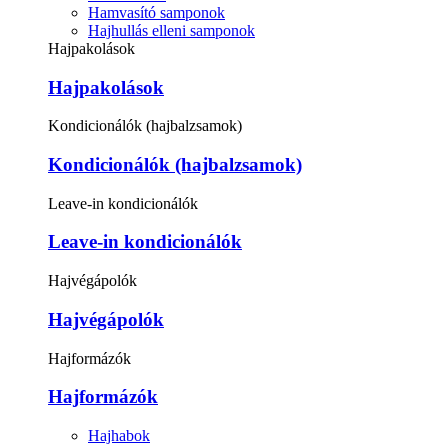
Hamvasító samponok
Hajhullás elleni samponok
Hajpakolások
Hajpakolások
Kondicionálók (hajbalzsamok)
Kondicionálók (hajbalzsamok)
Leave-in kondicionálók
Leave-in kondicionálók
Hajvégápolók
Hajvégápolók
Hajformázók
Hajformázók
Hajhabok