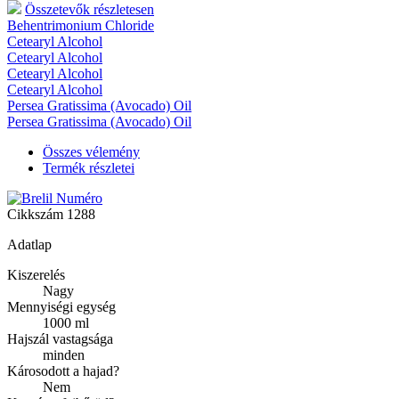
Összetevők részletesen
Behentrimonium Chloride
Cetearyl Alcohol
Cetearyl Alcohol
Cetearyl Alcohol
Cetearyl Alcohol
Persea Gratissima (Avocado) Oil
Persea Gratissima (Avocado) Oil
Összes vélemény
Termék részletei
Cikkszám
1288
Adatlap
Kiszerelés
Nagy
Mennyiségi egység
1000 ml
Hajszál vastagsága
minden
Károsodott a hajad?
Nem