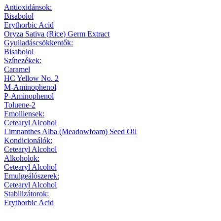
Antioxidánsok:
Bisabolol
Erythorbic Acid
Oryza Sativa (Rice) Germ Extract
Gyulladáscsökkentők:
Bisabolol
Színezékek:
Caramel
HC Yellow No. 2
M-Aminophenol
P-Aminophenol
Toluene-2
Emolliensek:
Cetearyl Alcohol
Limnanthes Alba (Meadowfoam) Seed Oil
Kondicionálók:
Cetearyl Alcohol
Alkoholok:
Cetearyl Alcohol
Emulgeálószerek:
Cetearyl Alcohol
Stabilizátorok:
Erythorbic Acid