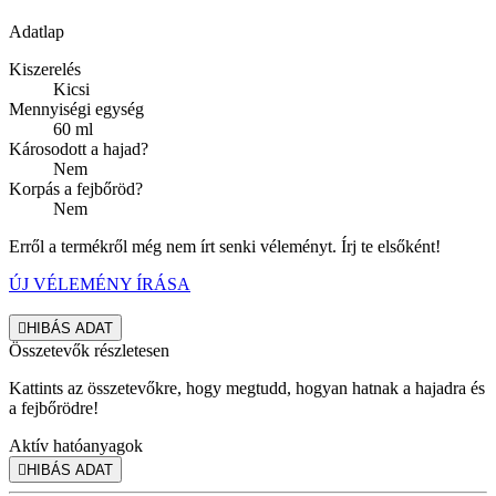
Adatlap
Kiszerelés
Kicsi
Mennyiségi egység
60 ml
Károsodott a hajad?
Nem
Korpás a fejbőröd?
Nem
Erről a termékről még nem írt senki véleményt. Írj te elsőként!
ÚJ VÉLEMÉNY ÍRÁSA

HIBÁS ADAT
Összetevők részletesen
Kattints az összetevőkre, hogy megtudd, hogyan hatnak a hajadra és
a fejbőrödre!
Aktív hatóanyagok

HIBÁS ADAT