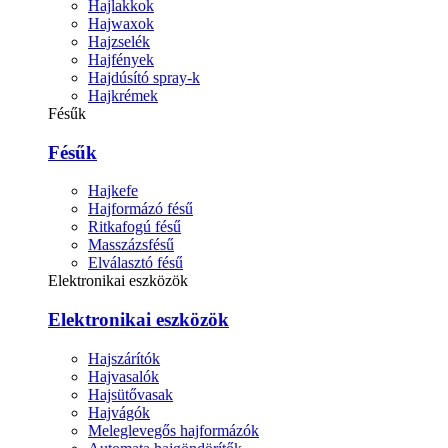
Hajlakkok
Hajwaxok
Hajzselék
Hajfények
Hajdúsító spray-k
Hajkrémek
Fésűk
Fésűk
Hajkefe
Hajformázó fésű
Ritkafogú fésű
Masszázsfésű
Elválasztó fésű
Elektronikai eszközök
Elektronikai eszközök
Hajszárítók
Hajvasalók
Hajsütővasak
Hajvágók
Meleglevegős hajformázók