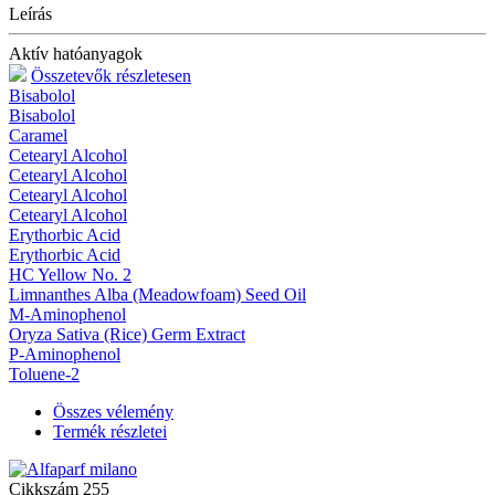
Leírás
Aktív hatóanyagok
Összetevők részletesen
Bisabolol
Bisabolol
Caramel
Cetearyl Alcohol
Cetearyl Alcohol
Cetearyl Alcohol
Cetearyl Alcohol
Erythorbic Acid
Erythorbic Acid
HC Yellow No. 2
Limnanthes Alba (Meadowfoam) Seed Oil
M-Aminophenol
Oryza Sativa (Rice) Germ Extract
P-Aminophenol
Toluene-2
Összes vélemény
Termék részletei
Cikkszám
255