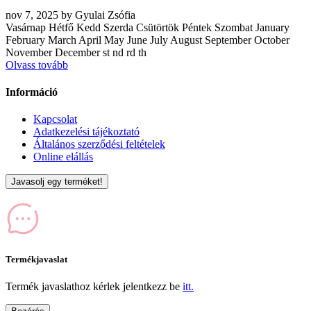
nov
7, 2025
by
Gyulai Zsófia
Vasárnap Hétfő Kedd Szerda Csütörtök Péntek Szombat January
February March April May June July August September October
November December st nd rd th
Olvass tovább
Információ
Kapcsolat
Adatkezelési tájékoztató
Általános szerződési feltételek
Online elállás
Javasolj egy terméket!
Termékjavaslat
Termék javaslathoz kérlek jelentkezz be
itt.