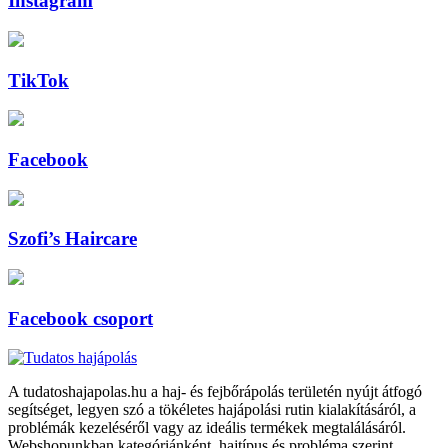
Instagram
TikTok
Facebook
Szofi’s Haircare
Facebook csoport
A tudatoshajapolas.hu a haj- és fejbőrápolás területén nyújt átfogó
segítséget, legyen szó a tökéletes hajápolási rutin kialakításáról, a
problémák kezeléséről vagy az ideális termékek megtalálásáról.
Webshopunkban kategóriánként, hajtípus és probléma szerint