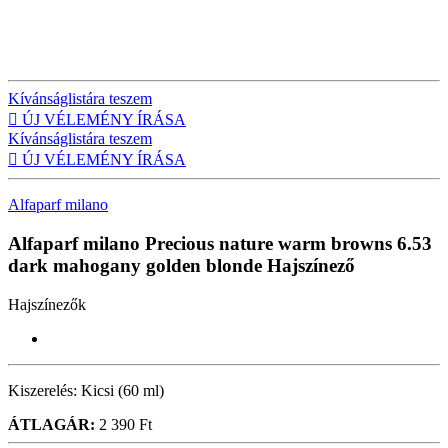
Kívánságlistára teszem

ÚJ VÉLEMÉNY ÍRÁSA
Kívánságlistára teszem

ÚJ VÉLEMÉNY ÍRÁSA
Alfaparf milano
Alfaparf milano Precious nature warm browns 6.53
dark mahogany golden blonde
Hajszínező
Hajszínezők
Kiszerelés:
Kicsi (60 ml)
ÁTLAGÁR:
2 390 Ft