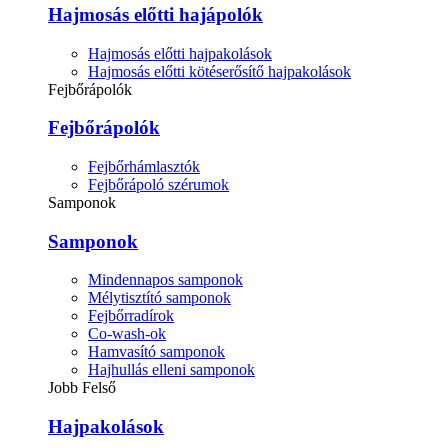
Hajmosás előtti hajápolók
Hajmosás előtti hajpakolások
Hajmosás előtti kötéserősítő hajpakolások
Fejbőrápolók
Fejbőrápolók
Fejbőrhámlasztók
Fejbőrápoló szérumok
Samponok
Samponok
Mindennapos samponok
Mélytisztító samponok
Fejbőrradírok
Co-wash-ok
Hamvasító samponok
Hajhullás elleni samponok
Jobb Felső
Hajpakolások