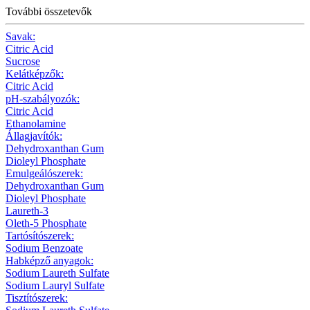
További összetevők
Savak:
Citric Acid
Sucrose
Kelátképzők:
Citric Acid
pH-szabályozók:
Citric Acid
Ethanolamine
Állagjavítók:
Dehydroxanthan Gum
Dioleyl Phosphate
Emulgeálószerek:
Dehydroxanthan Gum
Dioleyl Phosphate
Laureth-3
Oleth-5 Phosphate
Tartósítószerek:
Sodium Benzoate
Habképző anyagok:
Sodium Laureth Sulfate
Sodium Lauryl Sulfate
Tisztítószerek: