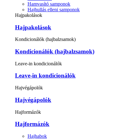
Hamvasító samponok
Hajhullás elleni samponok
Hajpakolások
Hajpakolások
Kondicionálók (hajbalzsamok)
Kondicionálók (hajbalzsamok)
Leave-in kondicionálók
Leave-in kondicionálók
Hajvégápolók
Hajvégápolók
Hajformázók
Hajformázók
Hajhabok