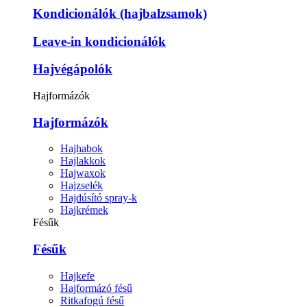
Kondicionálók (hajbalzsamok)
Leave-in kondicionálók
Hajvégápolók
Hajformázók
Hajformázók
Hajhabok
Hajlakkok
Hajwaxok
Hajzselék
Hajdúsító spray-k
Hajkrémek
Fésűk
Fésűk
Hajkefe
Hajformázó fésű
Ritkafogú fésű