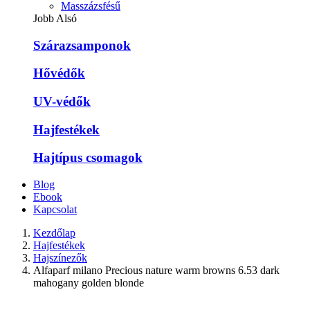
Masszázsfésű
Jobb Alsó
Szárazsamponok
Hővédők
UV-védők
Hajfestékek
Hajtípus csomagok
Blog
Ebook
Kapcsolat
Kezdőlap
Hajfestékek
Hajszínezők
Alfaparf milano Precious nature warm browns 6.53 dark
mahogany golden blonde