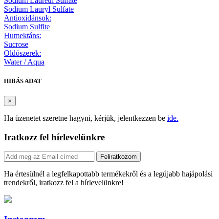
Sodium Laureth Sulfate
Sodium Lauryl Sulfate
Antioxidánsok:
Sodium Sulfite
Humektáns:
Sucrose
Oldószerek:
Water / Aqua
HIBÁS ADAT
×
Ha üzenetet szeretne hagyni, kérjük, jelentkezzen be
ide.
Iratkozz fel hírlevelünkre
Feliratkozom
Ha értesülnél a legfelkapottabb termékekről és a legújabb hajápolási
trendekről, iratkozz fel a hírlevelünkre!