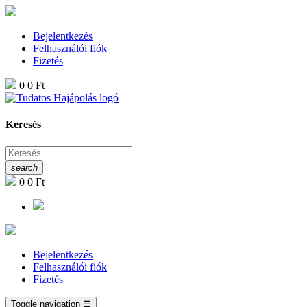
Bejelentkezés
Felhasználói fiók
Fizetés
0
0 Ft
Keresés
search
0
0 Ft
Bejelentkezés
Felhasználói fiók
Fizetés
Toggle navigation
☰