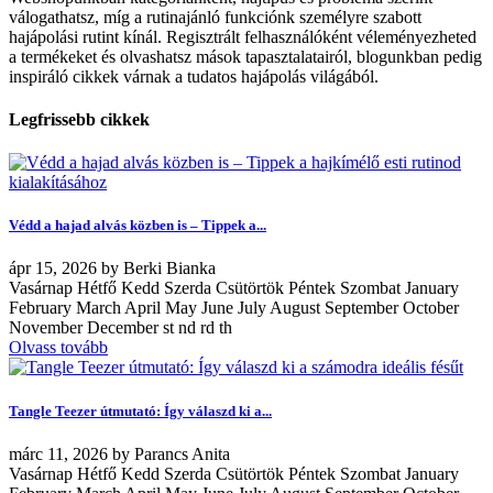
válogathatsz, míg a rutinajánló funkciónk személyre szabott
hajápolási rutint kínál. Regisztrált felhasználóként véleményezheted
a termékeket és olvashatsz mások tapasztalatairól, blogunkban pedig
inspiráló cikkek várnak a tudatos hajápolás világából.
Legfrissebb cikkek
Védd a hajad alvás közben is – Tippek a...
ápr
15, 2026
by
Berki Bianka
Vasárnap Hétfő Kedd Szerda Csütörtök Péntek Szombat January
February March April May June July August September October
November December st nd rd th
Olvass tovább
Tangle Teezer útmutató: Így válaszd ki a...
márc
11, 2026
by
Parancs Anita
Vasárnap Hétfő Kedd Szerda Csütörtök Péntek Szombat January