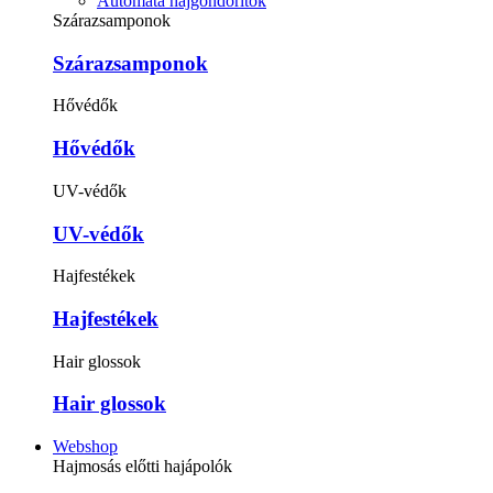
Automata hajgöndörítők
Szárazsamponok
Szárazsamponok
Hővédők
Hővédők
UV-védők
UV-védők
Hajfestékek
Hajfestékek
Hair glossok
Hair glossok
Webshop
Hajmosás előtti hajápolók