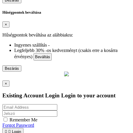
Bezárás
Hűségpontok beváltása
×
Hűségpontok beváltása az alábbiakra:
Ingyenes szállítás -
Legfeljebb 30% -os kedvezményt (csakis erre a kosárra
érvényes)
Beváltás
Bezárás
×
Existing Account Login
Login to your account
Remember Me
Forgot Password


Login