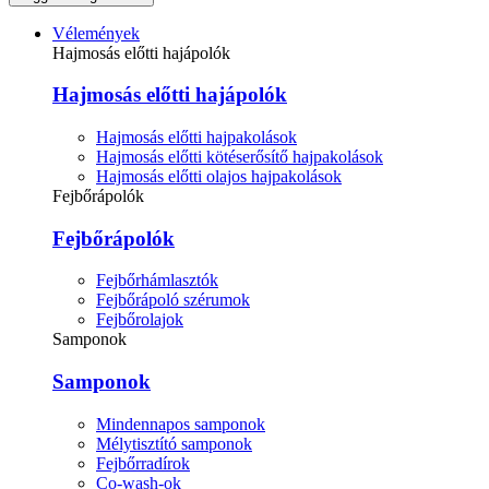
Vélemények
Hajmosás előtti hajápolók
Hajmosás előtti hajápolók
Hajmosás előtti hajpakolások
Hajmosás előtti kötéserősítő hajpakolások
Hajmosás előtti olajos hajpakolások
Fejbőrápolók
Fejbőrápolók
Fejbőrhámlasztók
Fejbőrápoló szérumok
Fejbőrolajok
Samponok
Samponok
Mindennapos samponok
Mélytisztító samponok
Fejbőrradírok
Co-wash-ok