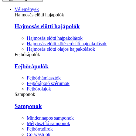
Vélemények
Hajmosás előtti hajápolók
Hajmosás előtti hajápolók
Hajmosás előtti hajpakolások
Hajmosás előtti kötéserősítő hajpakolások
Hajmosás előtti olajos hajpakolások
Fejbőrápolók
Fejbőrápolók
Fejbőrhámlasztók
Fejbőrápoló szérumok
Fejbőrolajok
Samponok
Samponok
Mindennapos samponok
Mélytisztító samponok
Fejbőrradírok
Co-wash-ok