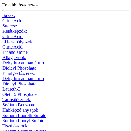
További összetevők
Savak:
Citric Acid
Sucrose
Kelátképzők:
Citric Acid
pH-szabályozók:
Citric Acid
Ethanolamine
Állagjavítók:
Dehydroxanthan Gum
Dioleyl Phosphate
Emulgeálószerek:
Dehydroxanthan Gum
Dioleyl Phosphate
Laureth-3
Oleth-5 Phosphate
Tartósítószerek:
Sodium Benzoate
Habképző anyagok:
Sodium Laureth Sulfate
Sodium Lauryl Sulfate
Tisztítószerek: