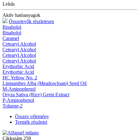
Leírás
Aktív hatóanyagok
Összetevők részletesen
Bisabolol
Bisabolol
Caramel
Cetearyl Alcohol
Cetearyl Alcohol
Cetearyl Alcohol
Cetearyl Alcohol
Erythorbic Acid
Erythorbic Acid
HC Yellow No. 2
Limnanthes Alba (Meadowfoam) Seed Oil
M-Aminophenol
Oryza Sativa (Rice) Germ Extract
P-Aminophenol
Toluene-2
Összes vélemény
Termék részletei
Cikkszám
259