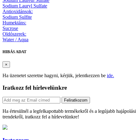
Sodium Laureth Sulfate
Sodium Lauryl Sulfate
Antioxidánsok:
Sodium Sulfite
Humektáns:
Sucrose
Oldószerek:
Water / Aqua
HIBÁS ADAT
×
Ha üzenetet szeretne hagyni, kérjük, jelentkezzen be
ide.
Iratkozz fel hírlevelünkre
Feliratkozom
Ha értesülnél a legfelkapottabb termékekről és a legújabb hajápolási
trendekről, iratkozz fel a hírlevelünkre!