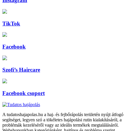
Instagram
TikTok
Facebook
Szofi’s Haircare
Facebook csoport
A tudatoshajapolas.hu a haj- és fejbőrápolás területén nyújt átfogó
segítséget, legyen szó a tökéletes hajápolási rutin kialakításáról, a
problémák kezeléséről vagy az ideális termékek megtalálásáról.
Webshopunkban kategóriánként, hajtípus és probléma szerint