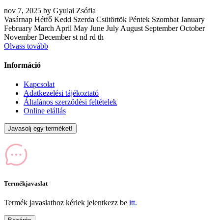
nov
7, 2025
by
Gyulai Zsófia
Vasárnap Hétfő Kedd Szerda Csütörtök Péntek Szombat January
February March April May June July August September October
November December st nd rd th
Olvass tovább
Információ
Kapcsolat
Adatkezelési tájékoztató
Általános szerződési feltételek
Online elállás
Javasolj egy terméket!
Termékjavaslat
Termék javaslathoz kérlek jelentkezz be
itt.