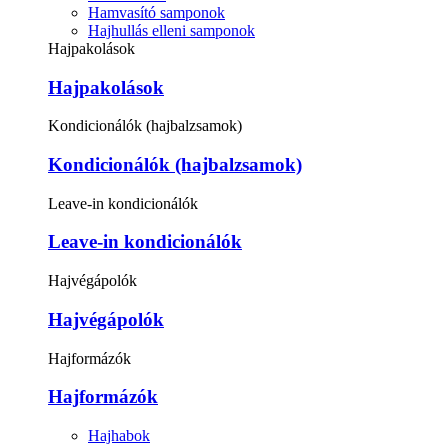
Hamvasító samponok
Hajhullás elleni samponok
Hajpakolások
Hajpakolások
Kondicionálók (hajbalzsamok)
Kondicionálók (hajbalzsamok)
Leave-in kondicionálók
Leave-in kondicionálók
Hajvégápolók
Hajvégápolók
Hajformázók
Hajformázók
Hajhabok