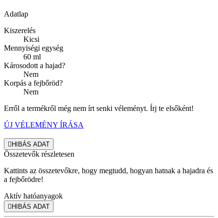
Adatlap
Kiszerelés
Kicsi
Mennyiségi egység
60 ml
Károsodott a hajad?
Nem
Korpás a fejbőröd?
Nem
Erről a termékről még nem írt senki véleményt. Írj te elsőként!
ÚJ VÉLEMÉNY ÍRÁSA

HIBÁS ADAT
Összetevők részletesen
Kattints az összetevőkre, hogy megtudd, hogyan hatnak a hajadra és
a fejbőrödre!
Aktív hatóanyagok

HIBÁS ADAT