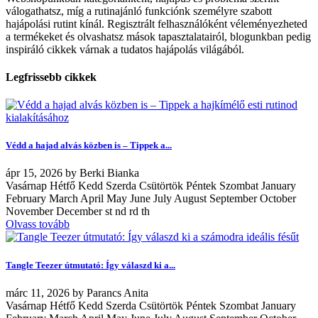
válogathatsz, míg a rutinajánló funkciónk személyre szabott
hajápolási rutint kínál. Regisztrált felhasználóként véleményezheted
a termékeket és olvashatsz mások tapasztalatairól, blogunkban pedig
inspiráló cikkek várnak a tudatos hajápolás világából.
Legfrissebb cikkek
Védd a hajad alvás közben is – Tippek a...
ápr
15, 2026
by
Berki Bianka
Vasárnap Hétfő Kedd Szerda Csütörtök Péntek Szombat January
February March April May June July August September October
November December st nd rd th
Olvass tovább
Tangle Teezer útmutató: Így válaszd ki a...
márc
11, 2026
by
Parancs Anita
Vasárnap Hétfő Kedd Szerda Csütörtök Péntek Szombat January