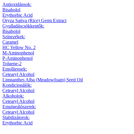
Antioxidánsok:
Bisabolol
Erythorbic Acid
Oryza Sativa (Rice) Germ Extract
Gyulladáscsökkentők:
Bisabolol
Színezékek:
Caramel
HC Yellow No. 2
M-Aminophenol
P-Aminophenol
Toluene-2
Emolliensek:
Cetearyl Alcohol
Limnanthes Alba (Meadowfoam) Seed Oil
Kondicionálók:
Cetearyl Alcohol
Alkoholok:
Cetearyl Alcohol
Emulgeálószerek:
Cetearyl Alcohol
Stabilizátorok:
Erythorbic Acid