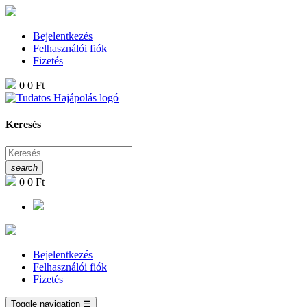
Bejelentkezés
Felhasználói fiók
Fizetés
0
0 Ft
Keresés
search
0
0 Ft
Bejelentkezés
Felhasználói fiók
Fizetés
Toggle navigation
☰