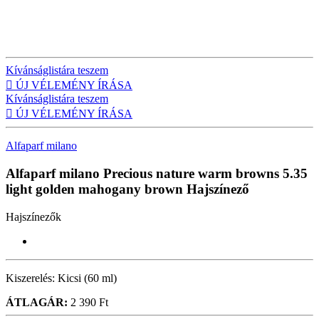
Kívánságlistára teszem

ÚJ VÉLEMÉNY ÍRÁSA
Kívánságlistára teszem

ÚJ VÉLEMÉNY ÍRÁSA
Alfaparf milano
Alfaparf milano Precious nature warm browns 5.35
light golden mahogany brown
Hajszínező
Hajszínezők
Kiszerelés:
Kicsi (60 ml)
ÁTLAGÁR:
2 390 Ft