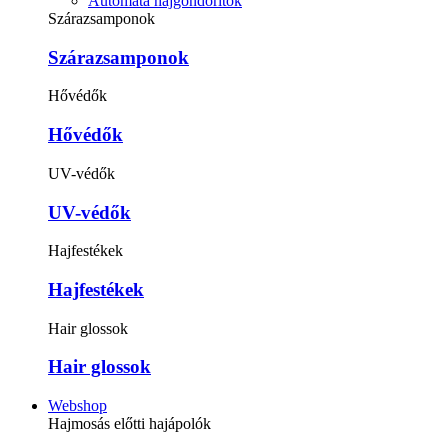
Automata hajgöndörítők
Szárazsamponok
Szárazsamponok
Hővédők
Hővédők
UV-védők
UV-védők
Hajfestékek
Hajfestékek
Hair glossok
Hair glossok
Webshop
Hajmosás előtti hajápolók