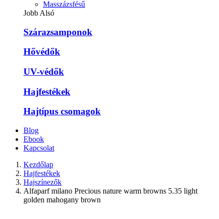
Masszázsfésű
Jobb Alsó
Szárazsamponok
Hővédők
UV-védők
Hajfestékek
Hajtípus csomagok
Blog
Ebook
Kapcsolat
Kezdőlap
Hajfestékek
Hajszínezők
Alfaparf milano Precious nature warm browns 5.35 light
golden mahogany brown