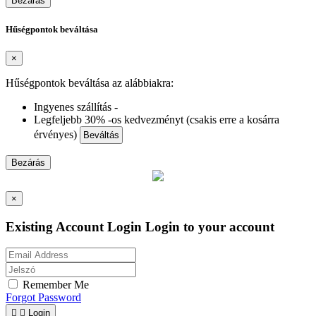
Bezárás
Hűségpontok beváltása
×
Hűségpontok beváltása az alábbiakra:
Ingyenes szállítás -
Legfeljebb 30% -os kedvezményt (csakis erre a kosárra
érvényes)
Beváltás
Bezárás
×
Existing Account Login
Login to your account
Remember Me
Forgot Password


Login