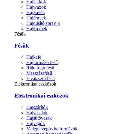
Hajlakkok
Hajwaxok
Hajzselék
Hajfények
Hajdúsító spray-k
Hajkrémek
Fésűk
Fésűk
Hajkefe
Hajformázó fésű
Ritkafogú fésű
Masszázsfésű
Elválasztó fésű
Elektronikai eszközök
Elektronikai eszközök
Hajszárítók
Hajvasalók
Hajsütővasak
Hajvágók
Meleglevegős hajformázók