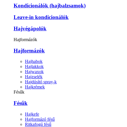
Kondicionálók (hajbalzsamok)
Leave-in kondicionálók
Hajvégápolók
Hajformázók
Hajformázók
Hajhabok
Hajlakkok
Hajwaxok
Hajzselék
Hajdúsító spray-k
Hajkrémek
Fésűk
Fésűk
Hajkefe
Hajformázó fésű
Ritkafogú fésű