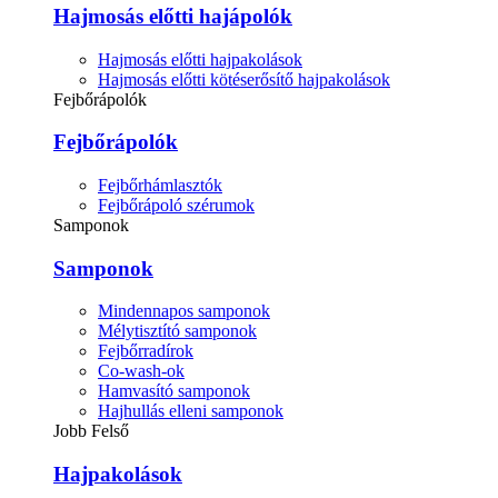
Hajmosás előtti hajápolók
Hajmosás előtti hajpakolások
Hajmosás előtti kötéserősítő hajpakolások
Fejbőrápolók
Fejbőrápolók
Fejbőrhámlasztók
Fejbőrápoló szérumok
Samponok
Samponok
Mindennapos samponok
Mélytisztító samponok
Fejbőrradírok
Co-wash-ok
Hamvasító samponok
Hajhullás elleni samponok
Jobb Felső
Hajpakolások