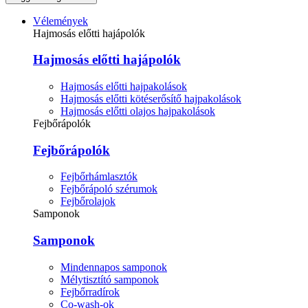
Vélemények
Hajmosás előtti hajápolók
Hajmosás előtti hajápolók
Hajmosás előtti hajpakolások
Hajmosás előtti kötéserősítő hajpakolások
Hajmosás előtti olajos hajpakolások
Fejbőrápolók
Fejbőrápolók
Fejbőrhámlasztók
Fejbőrápoló szérumok
Fejbőrolajok
Samponok
Samponok
Mindennapos samponok
Mélytisztító samponok
Fejbőrradírok
Co-wash-ok