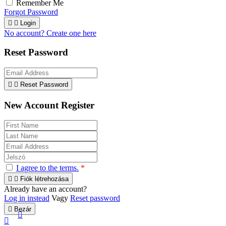
Remember Me
Forgot Password


Login
No account? Create one here
Reset Password


Reset Password
New Account Register
I agree to the terms.
*


Fiók létrehozása
Already have an account?
Log in instead
Vagy
Reset password

Bezár

