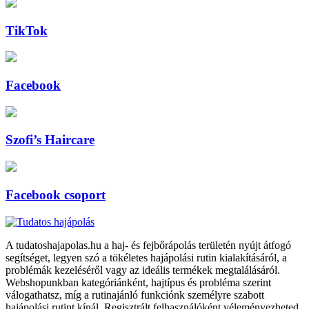
TikTok
Facebook
Szofi’s Haircare
Facebook csoport
A tudatoshajapolas.hu a haj- és fejbőrápolás területén nyújt átfogó
segítséget, legyen szó a tökéletes hajápolási rutin kialakításáról, a
problémák kezeléséről vagy az ideális termékek megtalálásáról.
Webshopunkban kategóriánként, hajtípus és probléma szerint
válogathatsz, míg a rutinajánló funkciónk személyre szabott
hajápolási rutint kínál. Regisztrált felhasználóként véleményezheted