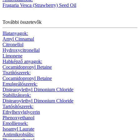
Fragaria Vesca (Strawberry) Seed Oil
További összetevők
Illatanyagok:
Amyl Cinnamal
Citronellol
Hydroxycitronellal
Limonene
Habképző anyagok:
Cocamidopropyl Betaine
Tisztítószerek:
Cocamidopropyl Betaine
Emulgeálószerek:
Distearoylethyl Dimonium Chloride
Stabilizátorok:
Distearoylethyl Dimonium Chloride
Tartósítószerek:
Ethylhexylglycerin
Phenoxyethanol
Emolliensek:
Isoamyl Laurate
Antimikrobiális: