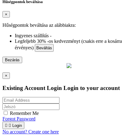
Hűségpontok beváltása
×
Hűségpontok beváltása az alábbiakra:
Ingyenes szállítás -
Legfeljebb 30% -os kedvezményt (csakis erre a kosárra
érvényes)
Beváltás
Bezárás
×
Existing Account Login
Login to your account
Remember Me
Forgot Password


Login
No account? Create one here