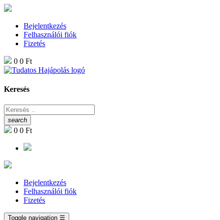
Bejelentkezés
Felhasználói fiók
Fizetés
0
0 Ft
Keresés
search
0
0 Ft
Bejelentkezés
Felhasználói fiók
Fizetés
Toggle navigation
☰