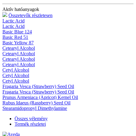
Aktív hatóanyagok
Összetevők részletesen
Lactic Acid
Lactic Acid
Basic Blue 124
Basic Red 51
Basic Yellow 87
Cetearyl Alcohol
Cetearyl Alcohol
Cetearyl Alcohol
Cetearyl Alcohol
Cetyl Alcohol
Cetyl Alcohol
Cetyl Alcohol
Fragaria Vesca (Strawberry) Seed Oil
Fragaria Vesca (Strawberry) Seed Oil
Prunus Armeniaca (Apricot) Kernel Oil
Rubus Idaeus (Raspberry) Seed Oil
Stearamidopropyl Dimethylamine
Összes vélemény
Termék részletei