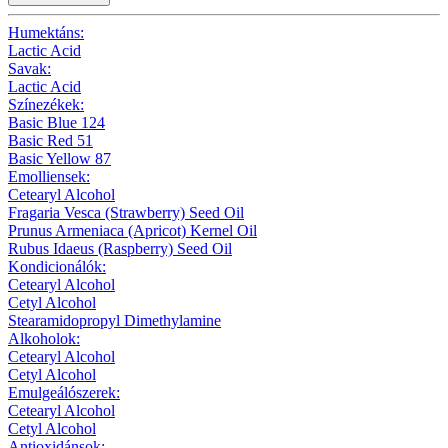
Humektáns:
Lactic Acid
Savak:
Lactic Acid
Színezékek:
Basic Blue 124
Basic Red 51
Basic Yellow 87
Emolliensek:
Cetearyl Alcohol
Fragaria Vesca (Strawberry) Seed Oil
Prunus Armeniaca (Apricot) Kernel Oil
Rubus Idaeus (Raspberry) Seed Oil
Kondicionálók:
Cetearyl Alcohol
Cetyl Alcohol
Stearamidopropyl Dimethylamine
Alkoholok:
Cetearyl Alcohol
Cetyl Alcohol
Emulgeálószerek:
Cetearyl Alcohol
Cetyl Alcohol
Antioxidánsok: