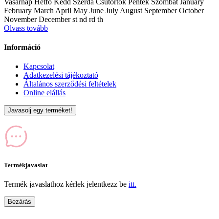
Vasárnap Hétfő Kedd Szerda Csütörtök Péntek Szombat January
February March April May June July August September October
November December st nd rd th
Olvass tovább
Információ
Kapcsolat
Adatkezelési tájékoztató
Általános szerződési feltételek
Online elállás
Javasolj egy terméket!
Termékjavaslat
Termék javaslathoz kérlek jelentkezz be
itt.
Bezárás