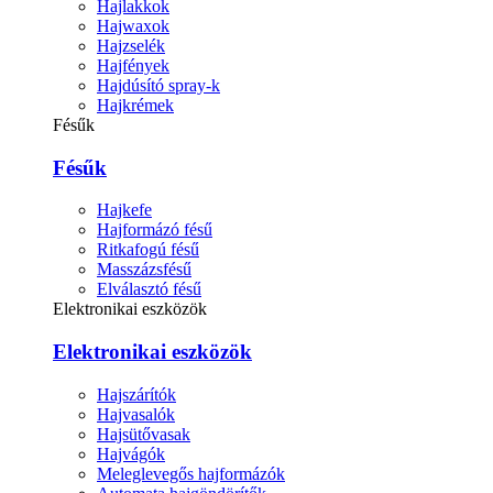
Hajlakkok
Hajwaxok
Hajzselék
Hajfények
Hajdúsító spray-k
Hajkrémek
Fésűk
Fésűk
Hajkefe
Hajformázó fésű
Ritkafogú fésű
Masszázsfésű
Elválasztó fésű
Elektronikai eszközök
Elektronikai eszközök
Hajszárítók
Hajvasalók
Hajsütővasak
Hajvágók
Meleglevegős hajformázók