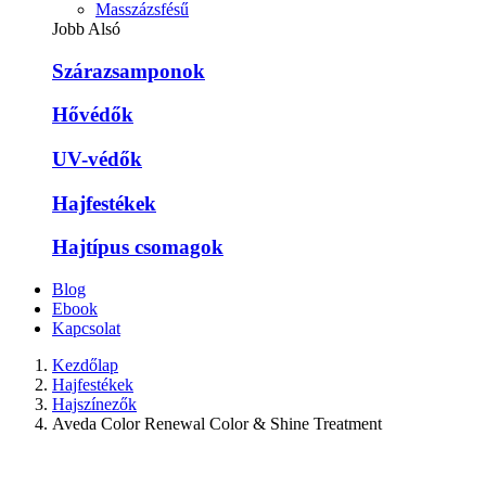
Masszázsfésű
Jobb Alsó
Szárazsamponok
Hővédők
UV-védők
Hajfestékek
Hajtípus csomagok
Blog
Ebook
Kapcsolat
Kezdőlap
Hajfestékek
Hajszínezők
Aveda Color Renewal Color & Shine Treatment