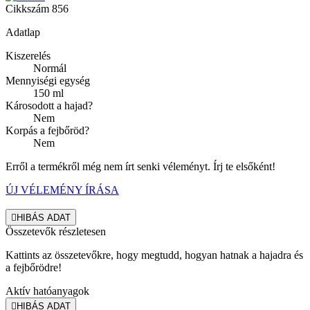
Cikkszám
856
Adatlap
Kiszerelés
Normál
Mennyiségi egység
150 ml
Károsodott a hajad?
Nem
Korpás a fejbőröd?
Nem
Erről a termékről még nem írt senki véleményt. Írj te elsőként!
ÚJ VÉLEMÉNY ÍRÁSA

HIBÁS ADAT
Összetevők részletesen
Kattints az összetevőkre, hogy megtudd, hogyan hatnak a hajadra és
a fejbőrödre!
Aktív hatóanyagok

HIBÁS ADAT