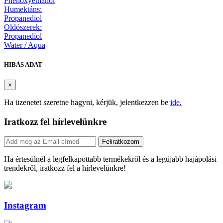
Phenoxyethanol
Humektáns:
Propanediol
Oldószerek:
Propanediol
Water / Aqua
HIBÁS ADAT
×
Ha üzenetet szeretne hagyni, kérjük, jelentkezzen be
ide.
Iratkozz fel hírlevelünkre
Feliratkozom
Ha értesülnél a legfelkapottabb termékekről és a legújabb hajápolási
trendekről, iratkozz fel a hírlevelünkre!
Instagram