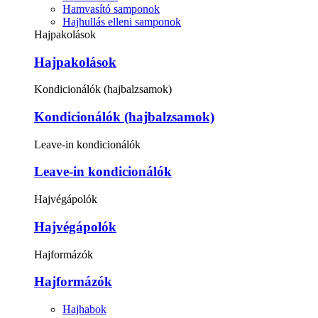
Hamvasító samponok
Hajhullás elleni samponok
Hajpakolások
Hajpakolások
Kondicionálók (hajbalzsamok)
Kondicionálók (hajbalzsamok)
Leave-in kondicionálók
Leave-in kondicionálók
Hajvégápolók
Hajvégápolók
Hajformázók
Hajformázók
Hajhabok