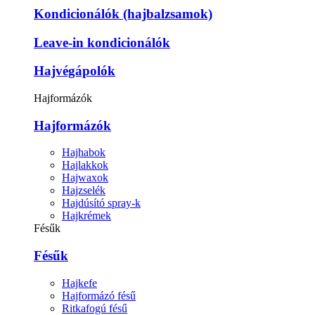
Kondicionálók (hajbalzsamok)
Leave-in kondicionálók
Hajvégápolók
Hajformázók
Hajformázók
Hajhabok
Hajlakkok
Hajwaxok
Hajzselék
Hajdúsító spray-k
Hajkrémek
Fésűk
Fésűk
Hajkefe
Hajformázó fésű
Ritkafogú fésű