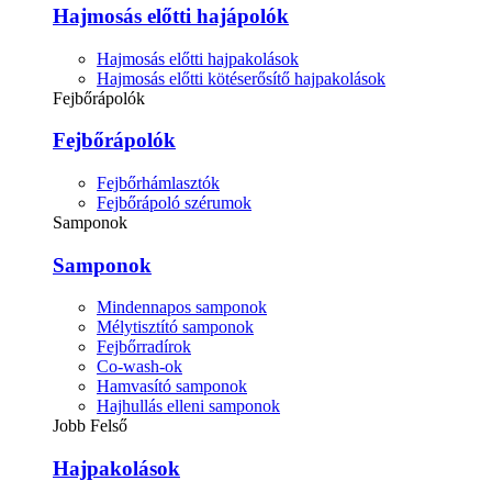
Hajmosás előtti hajápolók
Hajmosás előtti hajpakolások
Hajmosás előtti kötéserősítő hajpakolások
Fejbőrápolók
Fejbőrápolók
Fejbőrhámlasztók
Fejbőrápoló szérumok
Samponok
Samponok
Mindennapos samponok
Mélytisztító samponok
Fejbőrradírok
Co-wash-ok
Hamvasító samponok
Hajhullás elleni samponok
Jobb Felső
Hajpakolások