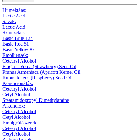
Humektáns:
Lactic Acid
Savak:
Lactic Acid
Színezékek:
Basic Blue 124
Basic Red 51
Basic Yellow 87
Emolliensek:
Cetearyl Alcohol
Fragaria Vesca (Strawberry) Seed Oil
Prunus Armeniaca (Apricot) Kernel Oil
Rubus Idaeus (Raspberry) Seed Oil
Kondicionálók:
Cetearyl Alcohol
Cetyl Alcohol
Stearamidopropyl Dimethylamine
Alkoholok:
Cetearyl Alcohol
Cetyl Alcohol
Emulgeálószerek:
Cetearyl Alcohol
Cetyl Alcohol
Antioxidánsok: