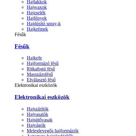
Hajlakkok
Hajwaxok
Hajzselék
Hajfények
Hajdúsító spray-k
Hajkrémek
Fésűk
Fésűk
Hajkefe
Hajformázó fésű
Ritkafogú fésű
Masszázsfésű
Elválasztó fésű
Elektronikai eszközök
Elektronikai eszközök
Hajszárítók
Hajvasalók
Hajsütővasak
Hajvágók
Meleglevegős hajformázók