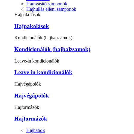
Hamvasító samponok
Hajhullás elleni samponok
Hajpakolások
Hajpakolások
Kondicionálók (hajbalzsamok)
Kondicionálók (hajbalzsamok)
Leave-in kondicionálók
Leave-in kondicionálók
Hajvégápolók
Hajvégápolók
Hajformázók
Hajformázók
Hajhabok