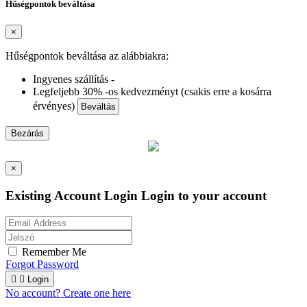
Hűségpontok beváltása
×
Hűségpontok beváltása az alábbiakra:
Ingyenes szállítás -
Legfeljebb 30% -os kedvezményt (csakis erre a kosárra
érvényes)
Beváltás
Bezárás
×
Existing Account Login
Login to your account
Remember Me
Forgot Password


Login
No account? Create one here