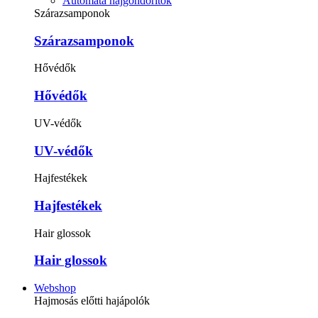
Automata hajgöndörítők
Szárazsamponok
Szárazsamponok
Hővédők
Hővédők
UV-védők
UV-védők
Hajfestékek
Hajfestékek
Hair glossok
Hair glossok
Webshop
Hajmosás előtti hajápolók