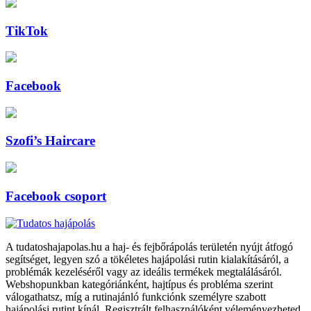
TikTok
Facebook
Szofi’s Haircare
Facebook csoport
A tudatoshajapolas.hu a haj- és fejbőrápolás területén nyújt átfogó
segítséget, legyen szó a tökéletes hajápolási rutin kialakításáról, a
problémák kezeléséről vagy az ideális termékek megtalálásáról.
Webshopunkban kategóriánként, hajtípus és probléma szerint
válogathatsz, míg a rutinajánló funkciónk személyre szabott
hajápolási rutint kínál. Regisztrált felhasználóként véleményezheted