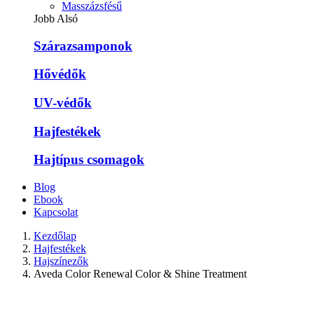
Masszázsfésű
Jobb Alsó
Szárazsamponok
Hővédők
UV-védők
Hajfestékek
Hajtípus csomagok
Blog
Ebook
Kapcsolat
Kezdőlap
Hajfestékek
Hajszínezők
Aveda Color Renewal Color & Shine Treatment