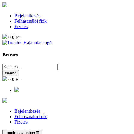
Bejelentkezés
Felhasználói fiók
Fizetés
0
0 Ft
Keresés
search
0
0 Ft
Bejelentkezés
Felhasználói fiók
Fizetés
Toggle navigation
☰