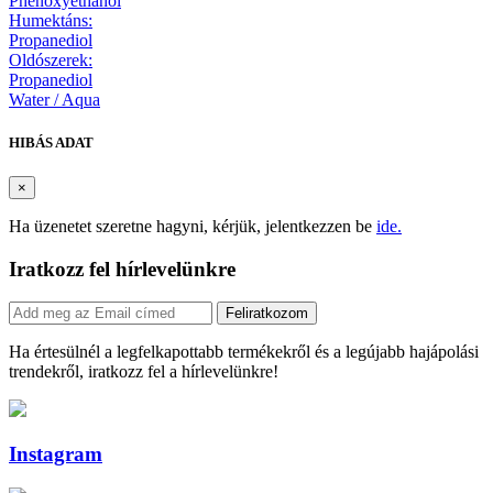
Phenoxyethanol
Humektáns:
Propanediol
Oldószerek:
Propanediol
Water / Aqua
HIBÁS ADAT
×
Ha üzenetet szeretne hagyni, kérjük, jelentkezzen be
ide.
Iratkozz fel hírlevelünkre
Feliratkozom
Ha értesülnél a legfelkapottabb termékekről és a legújabb hajápolási
trendekről, iratkozz fel a hírlevelünkre!
Instagram