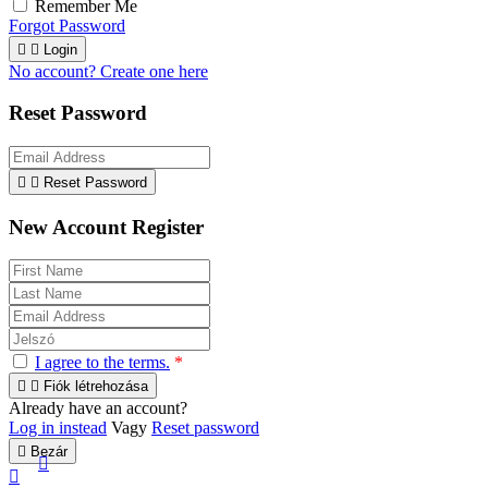
Remember Me
Forgot Password


Login
No account? Create one here
Reset Password


Reset Password
New Account Register
I agree to the terms.
*


Fiók létrehozása
Already have an account?
Log in instead
Vagy
Reset password

Bezár

