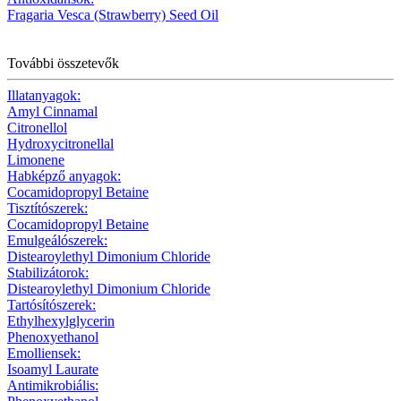
Fragaria Vesca (Strawberry) Seed Oil
További összetevők
Illatanyagok:
Amyl Cinnamal
Citronellol
Hydroxycitronellal
Limonene
Habképző anyagok:
Cocamidopropyl Betaine
Tisztítószerek:
Cocamidopropyl Betaine
Emulgeálószerek:
Distearoylethyl Dimonium Chloride
Stabilizátorok:
Distearoylethyl Dimonium Chloride
Tartósítószerek:
Ethylhexylglycerin
Phenoxyethanol
Emolliensek:
Isoamyl Laurate
Antimikrobiális: