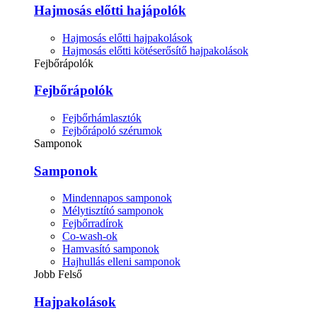
Hajmosás előtti hajápolók
Hajmosás előtti hajpakolások
Hajmosás előtti kötéserősítő hajpakolások
Fejbőrápolók
Fejbőrápolók
Fejbőrhámlasztók
Fejbőrápoló szérumok
Samponok
Samponok
Mindennapos samponok
Mélytisztító samponok
Fejbőrradírok
Co-wash-ok
Hamvasító samponok
Hajhullás elleni samponok
Jobb Felső
Hajpakolások