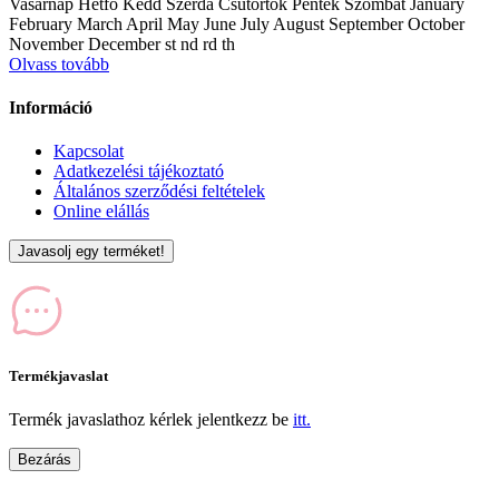
Vasárnap Hétfő Kedd Szerda Csütörtök Péntek Szombat January
February March April May June July August September October
November December st nd rd th
Olvass tovább
Információ
Kapcsolat
Adatkezelési tájékoztató
Általános szerződési feltételek
Online elállás
Javasolj egy terméket!
Termékjavaslat
Termék javaslathoz kérlek jelentkezz be
itt.
Bezárás