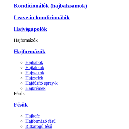
Kondicionálók (hajbalzsamok)
Leave-in kondicionálók
Hajvégápolók
Hajformázók
Hajformázók
Hajhabok
Hajlakkok
Hajwaxok
Hajzselék
Hajdúsító spray-k
Hajkrémek
Fésűk
Fésűk
Hajkefe
Hajformázó fésű
Ritkafogú fésű