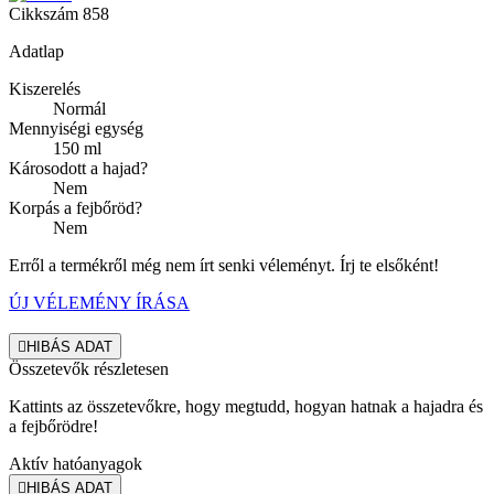
Cikkszám
858
Adatlap
Kiszerelés
Normál
Mennyiségi egység
150 ml
Károsodott a hajad?
Nem
Korpás a fejbőröd?
Nem
Erről a termékről még nem írt senki véleményt. Írj te elsőként!
ÚJ VÉLEMÉNY ÍRÁSA

HIBÁS ADAT
Összetevők részletesen
Kattints az összetevőkre, hogy megtudd, hogyan hatnak a hajadra és
a fejbőrödre!
Aktív hatóanyagok

HIBÁS ADAT