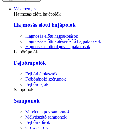
Vélemények
Hajmosás előtti hajápolók
Hajmosás előtti hajápolók
Hajmosás előtti hajpakolások
Hajmosás előtti kötéserősítő hajpakolások
Hajmosás előtti olajos hajpakolások
Fejbőrápolók
Fejbőrápolók
Fejbőrhámlasztók
Fejbőrápoló szérumok
Fejbőrolajok
Samponok
Samponok
Mindennapos samponok
Mélytisztító samponok
Fejbőrradírok
Co-wash-ok