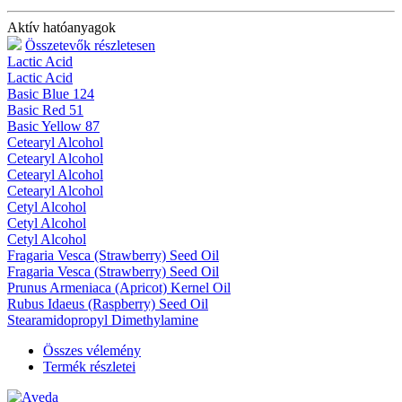
Aktív hatóanyagok
Összetevők részletesen
Lactic Acid
Lactic Acid
Basic Blue 124
Basic Red 51
Basic Yellow 87
Cetearyl Alcohol
Cetearyl Alcohol
Cetearyl Alcohol
Cetearyl Alcohol
Cetyl Alcohol
Cetyl Alcohol
Cetyl Alcohol
Fragaria Vesca (Strawberry) Seed Oil
Fragaria Vesca (Strawberry) Seed Oil
Prunus Armeniaca (Apricot) Kernel Oil
Rubus Idaeus (Raspberry) Seed Oil
Stearamidopropyl Dimethylamine
Összes vélemény
Termék részletei