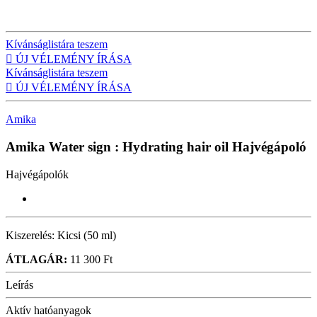
Kívánságlistára teszem

ÚJ VÉLEMÉNY ÍRÁSA
Kívánságlistára teszem

ÚJ VÉLEMÉNY ÍRÁSA
Amika
Amika Water sign : Hydrating hair oil
Hajvégápoló
Hajvégápolók
Kiszerelés:
Kicsi (50 ml)
ÁTLAGÁR:
11 300 Ft
Leírás
Aktív hatóanyagok