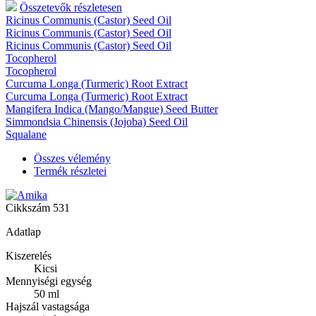
Összetevők részletesen
Ricinus Communis (Castor) Seed Oil
Ricinus Communis (Castor) Seed Oil
Ricinus Communis (Castor) Seed Oil
Tocopherol
Tocopherol
Curcuma Longa (Turmeric) Root Extract
Curcuma Longa (Turmeric) Root Extract
Mangifera Indica (Mango/Mangue) Seed Butter
Simmondsia Chinensis (Jojoba) Seed Oil
Squalane
Összes vélemény
Termék részletei
Cikkszám
531
Adatlap
Kiszerelés
Kicsi
Mennyiségi egység
50 ml
Hajszál vastagsága