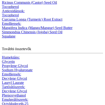
Ricinus Communis (Castor) Seed Oil
Tocopherol
Antioxidánsok:
Tocopherol
Curcuma Longa (Turmeric) Root Extract
Emolliensek:
Mangifera Indica (Mango/Mangue) Seed Butter
Simmondsia Chinensis (Jojoba) Seed Oil
Squalane
További összetevők
Humektáns:
Glycerin
Propylene Glycol
Sodium Hyaluronate
Emolliensek:
Decylene Glycol
Lauryl Laurate
Tartósítószerek:
Decylene Glycol
Phenoxyethanol
Emulgeálószerek:
Octyldodeceth-25