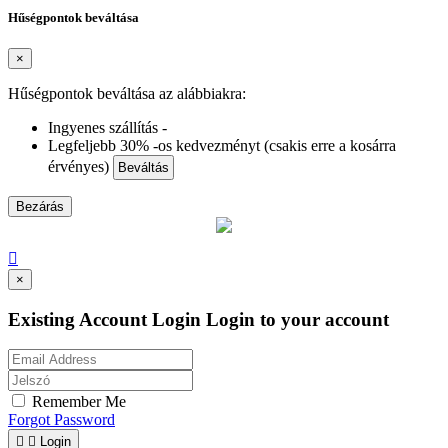
Hűségpontok beváltása
×
Hűségpontok beváltása az alábbiakra:
Ingyenes szállítás -
Legfeljebb 30% -os kedvezményt (csakis erre a kosárra
érvényes)
Beváltás
Bezárás

×
Existing Account Login
Login to your account
Remember Me
Forgot Password


Login