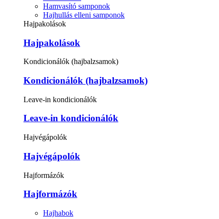
Hamvasító samponok
Hajhullás elleni samponok
Hajpakolások
Hajpakolások
Kondicionálók (hajbalzsamok)
Kondicionálók (hajbalzsamok)
Leave-in kondicionálók
Leave-in kondicionálók
Hajvégápolók
Hajvégápolók
Hajformázók
Hajformázók
Hajhabok