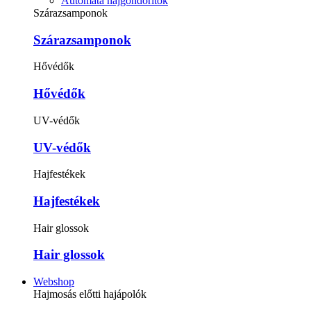
Automata hajgöndörítők
Szárazsamponok
Szárazsamponok
Hővédők
Hővédők
UV-védők
UV-védők
Hajfestékek
Hajfestékek
Hair glossok
Hair glossok
Webshop
Hajmosás előtti hajápolók