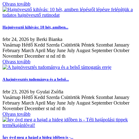
Olvass tovább
Hajnövesztő kihívás: 10 hét, amiben...
febr
24, 2026
by
Berki Bianka
Vasárnap Hétfő Kedd Szerda Csütörtök Péntek Szombat January
February March April May June July August September October
November December st nd rd th
Olvass tovább
A hajnövesztés tudománya és a belső...
febr
23, 2026
by
Gyulai Zsófia
Vasárnap Hétfő Kedd Szerda Csütörtök Péntek Szombat January
February March April May June July August September October
November December st nd rd th
Olvass tovább
Így óvd meg a hajad a hideg időben is -...