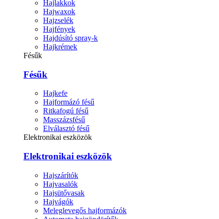
Hajlakkok
Hajwaxok
Hajzselék
Hajfények
Hajdúsító spray-k
Hajkrémek
Fésűk
Fésűk
Hajkefe
Hajformázó fésű
Ritkafogú fésű
Masszázsfésű
Elválasztó fésű
Elektronikai eszközök
Elektronikai eszközök
Hajszárítók
Hajvasalók
Hajsütővasak
Hajvágók
Meleglevegős hajformázók