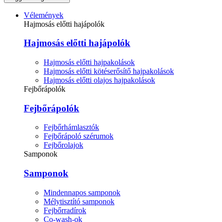
Vélemények
Hajmosás előtti hajápolók
Hajmosás előtti hajápolók
Hajmosás előtti hajpakolások
Hajmosás előtti kötéserősítő hajpakolások
Hajmosás előtti olajos hajpakolások
Fejbőrápolók
Fejbőrápolók
Fejbőrhámlasztók
Fejbőrápoló szérumok
Fejbőrolajok
Samponok
Samponok
Mindennapos samponok
Mélytisztító samponok
Fejbőrradírok
Co-wash-ok