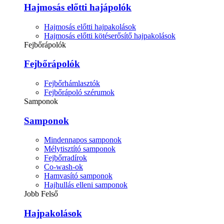
Hajmosás előtti hajápolók
Hajmosás előtti hajpakolások
Hajmosás előtti kötéserősítő hajpakolások
Fejbőrápolók
Fejbőrápolók
Fejbőrhámlasztók
Fejbőrápoló szérumok
Samponok
Samponok
Mindennapos samponok
Mélytisztító samponok
Fejbőrradírok
Co-wash-ok
Hamvasító samponok
Hajhullás elleni samponok
Jobb Felső
Hajpakolások