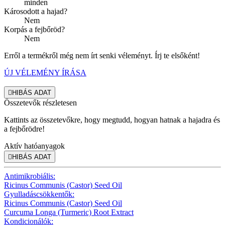
minden
Károsodott a hajad?
Nem
Korpás a fejbőröd?
Nem
Erről a termékről még nem írt senki véleményt. Írj te elsőként!
ÚJ VÉLEMÉNY ÍRÁSA

HIBÁS ADAT
Összetevők részletesen
Kattints az összetevőkre, hogy megtudd, hogyan hatnak a hajadra és
a fejbőrödre!
Aktív hatóanyagok

HIBÁS ADAT
Antimikrobiális:
Ricinus Communis (Castor) Seed Oil
Gyulladáscsökkentők:
Ricinus Communis (Castor) Seed Oil
Curcuma Longa (Turmeric) Root Extract
Kondicionálók: