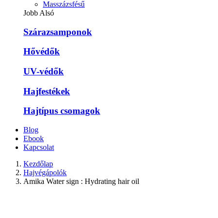
Masszázsfésű
Jobb Alsó
Szárazsamponok
Hővédők
UV-védők
Hajfestékek
Hajtípus csomagok
Blog
Ebook
Kapcsolat
Kezdőlap
Hajvégápolók
Amika Water sign : Hydrating hair oil