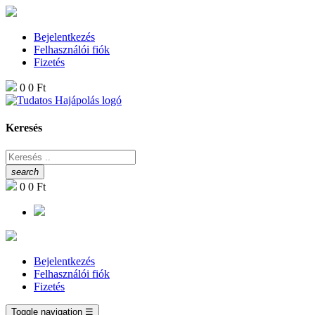
Bejelentkezés
Felhasználói fiók
Fizetés
0
0 Ft
Keresés
search
0
0 Ft
Bejelentkezés
Felhasználói fiók
Fizetés
Toggle navigation
☰