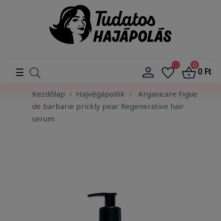
0
Toggle
☰
0 Ft
navigation
Kezdőlap
Hajvégápolók
Arganicare Figue
de barbarie prickly pear Regenerative hair
serum