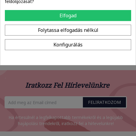
feldolgozását?
Elfogad
Illatanyagok:
Coumarin
Parfum / Fragrance
Folytassa elfogadás nélkül
Alkoholok:
Konfigurálás
SD Alcohol 40
Iratkozz Fel Hírlevelünkre
FELIRATKOZOM
Ha értesülnél a legfelkapottabb termékekről és a legújabb
hajápolási trendekről, iratkozz fel a hírlevelünkre!