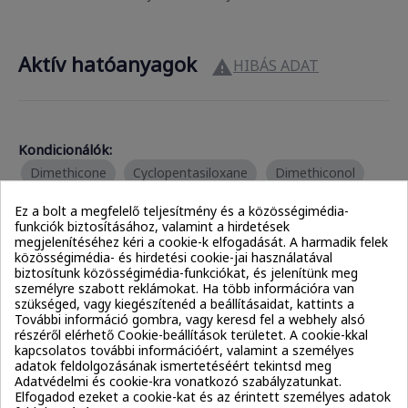
Aktív hatóanyagok
HIBÁS ADAT

Kondicionálók:
Dimethicone
Cyclopentasiloxane
Dimethiconol
Ez a bolt a megfelelő teljesítmény és a közösségimédia-
Szilikonok:
funkciók biztosításához, valamint a hirdetések
megjelenítéséhez kéri a cookie-k elfogadását. A harmadik felek
Dimethicone
Cyclopentasiloxane
Dimethiconol
közösségimédia- és hirdetési cookie-jai használatával
biztosítunk közösségimédia-funkciókat, és jelenítünk meg
Phenyl Trimethicone
személyre szabott reklámokat. Ha több információra van
szükséged, vagy kiegészítenéd a beállításaidat, kattints a
További információ gombra, vagy keresd fel a webhely alsó
Habzásgátlók:
részéről elérhető Cookie-beállítások területet. A cookie-kkal
kapcsolatos további információért, valamint a személyes
Dimethicone
Phenyl Trimethicone
adatok feldolgozásának ismertetéséért tekintsd meg
További összetevők
Adatvédelmi és cookie-kra vonatkozó szabályzatunkat.
Elfogadod ezeket a cookie-kat és az érintett személyes adatok