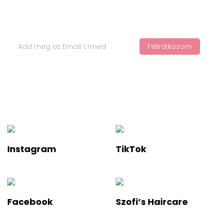
Iratkozz Fel Hírlevelünkre
Feliratkozom
Ha értesülnél a legfelkapottabb termékekről és a legújabb
hajápolási trendekről, iratkozz fel a hírlevelünkre!
Instagram
TikTok
Facebook
Szofi’s Haircare