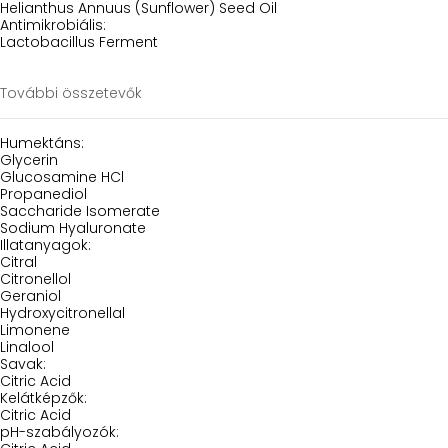
Helianthus Annuus (Sunflower) Seed Oil
Antimikrobiális:
Lactobacillus Ferment
További összetevők
Humektáns:
Glycerin
Glucosamine HCl
Propanediol
Saccharide Isomerate
Sodium Hyaluronate
Illatanyagok:
Citral
Citronellol
Geraniol
Hydroxycitronellal
Limonene
Linalool
Savak:
Citric Acid
Kelátképzők:
Citric Acid
pH-szabályozók: