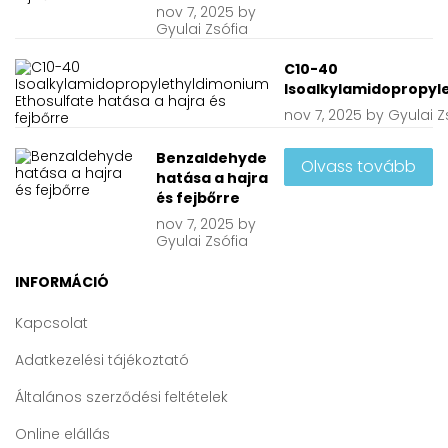
nov
7, 2025
by
Gyulai Zsófia
C10-40
Isoalkylamidopropyle
nov
7, 2025
by
Gyulai Z
Benzaldehyde
Olvass tovább
hatása a hajra
és fejbőrre
nov
7, 2025
by
Gyulai Zsófia
INFORMÁCIÓ
Kapcsolat
Adatkezelési tájékoztató
Általános szerződési feltételek
Online elállás