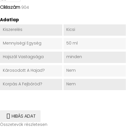
Cikkszám
904
Adatlap
Kiszerelés
Kicsi
Mennyiségi Egység
50 ml
Hajszál Vastagsága
minden
Károsodott A Hajad?
Nem
Korpás A Fejbőröd?
Nem

HIBÁS ADAT
Összetevők részletesen