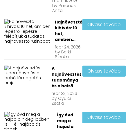
márc
11, 2026
by
Parancs
Anita
Hajnövesztő
Olvass tovább
kihívás: 10
hét,
amiben...
febr
24, 2026
by
Berki
Bianka
A
Olvass tovább
hajnövesztés
tudománya
és a belső...
febr
23, 2026
by
Gyulai
Zsófia
Így óvd
Olvass tovább
meg a
hajad a