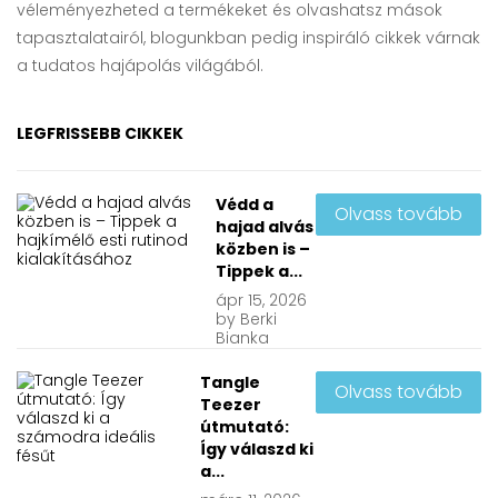
véleményezheted a termékeket és olvashatsz mások
tapasztalatairól, blogunkban pedig inspiráló cikkek várnak
a tudatos hajápolás világából.
LEGFRISSEBB CIKKEK
Védd a
Olvass tovább
hajad alvás
közben is –
Tippek a...
ápr
15, 2026
by
Berki
Bianka
Tangle
Olvass tovább
Teezer
útmutató:
Így válaszd ki
a...