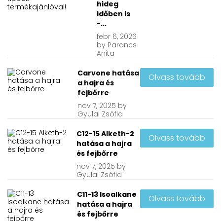
hideg
időben is
-...
febr
6, 2026
by
Parancs
Anita
Carvone hatása
Olvass tovább
a hajra és
fejbőrre
nov
7, 2025
by
Gyulai Zsófia
C12-15 Alketh-2
Olvass tovább
hatása a hajra
és fejbőrre
nov
7, 2025
by
Gyulai Zsófia
C11-13 Isoalkane
Olvass tovább
hatása a hajra
és fejbőrre