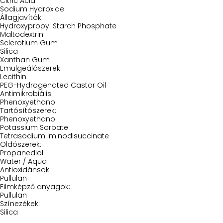
Citric Acid
Sodium Hydroxide
Állagjavítók:
Hydroxypropyl Starch Phosphate
Maltodextrin
Sclerotium Gum
Silica
Xanthan Gum
Emulgeálószerek:
Lecithin
PEG-Hydrogenated Castor Oil
Antimikrobiális:
Phenoxyethanol
Tartósítószerek:
Phenoxyethanol
Potassium Sorbate
Tetrasodium Iminodisuccinate
Oldószerek:
Propanediol
Water / Aqua
Antioxidánsok:
Pullulan
Filmképző anyagok:
Pullulan
Színezékek:
Silica