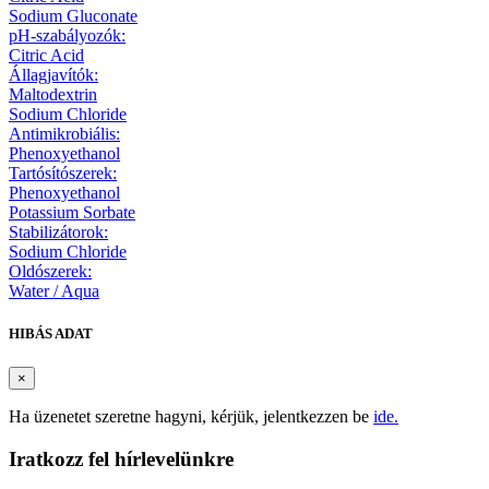
Sodium Gluconate
pH-szabályozók:
Citric Acid
Állagjavítók:
Maltodextrin
Sodium Chloride
Antimikrobiális:
Phenoxyethanol
Tartósítószerek:
Phenoxyethanol
Potassium Sorbate
Stabilizátorok:
Sodium Chloride
Oldószerek:
Water / Aqua
HIBÁS ADAT
×
Ha üzenetet szeretne hagyni, kérjük, jelentkezzen be
ide.
Iratkozz fel hírlevelünkre