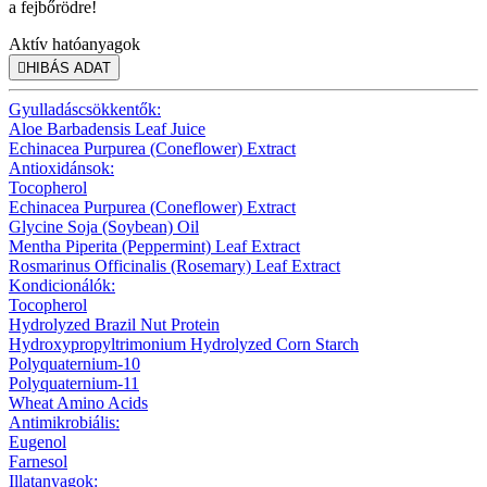
a fejbőrödre!
Aktív hatóanyagok

HIBÁS ADAT
Gyulladáscsökkentők:
Aloe Barbadensis Leaf Juice
Echinacea Purpurea (Coneflower) Extract
Antioxidánsok:
Tocopherol
Echinacea Purpurea (Coneflower) Extract
Glycine Soja (Soybean) Oil
Mentha Piperita (Peppermint) Leaf Extract
Rosmarinus Officinalis (Rosemary) Leaf Extract
Kondicionálók:
Tocopherol
Hydrolyzed Brazil Nut Protein
Hydroxypropyltrimonium Hydrolyzed Corn Starch
Polyquaternium-10
Polyquaternium-11
Wheat Amino Acids
Antimikrobiális:
Eugenol
Farnesol
Illatanyagok: