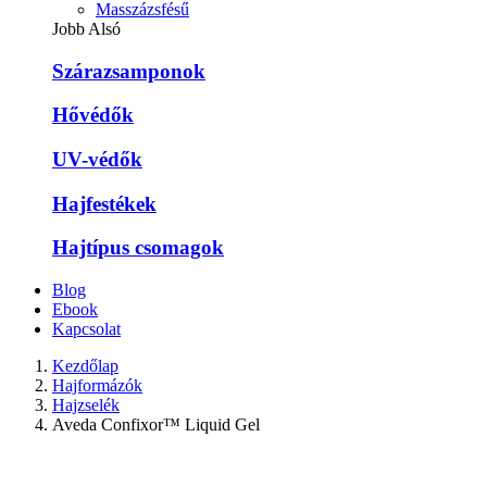
Masszázsfésű
Jobb Alsó
Szárazsamponok
Hővédők
UV-védők
Hajfestékek
Hajtípus csomagok
Blog
Ebook
Kapcsolat
Kezdőlap
Hajformázók
Hajzselék
Aveda Confixor™ Liquid Gel