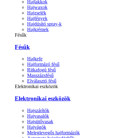
Hajlakkok
Hajwaxok
Hajzselék
Hajfények
Hajdúsító spray-k
Hajkrémek
Fésűk
Fésűk
Hajkefe
Hajformázó fésű
Ritkafogú fésű
Masszázsfésű
Elválasztó fésű
Elektronikai eszközök
Elektronikai eszközök
Hajszárítók
Hajvasalók
Hajsütővasak
Hajvágók
Meleglevegős hajformázók