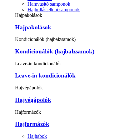
Hamvasító samponok
Hajhullás elleni samponok
Hajpakolások
Hajpakolások
Kondicionálók (hajbalzsamok)
Kondicionálók (hajbalzsamok)
Leave-in kondicionálók
Leave-in kondicionálók
Hajvégápolók
Hajvégápolók
Hajformázók
Hajformázók
Hajhabok