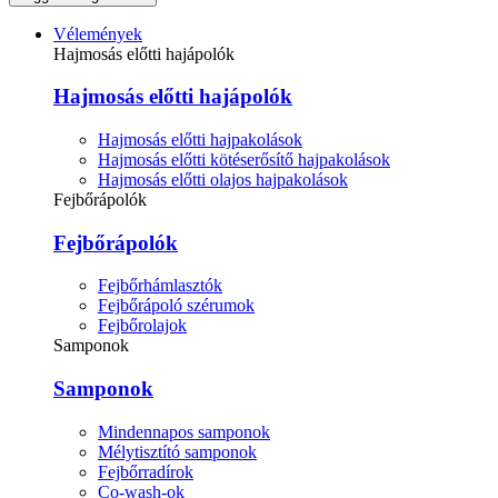
Vélemények
Hajmosás előtti hajápolók
Hajmosás előtti hajápolók
Hajmosás előtti hajpakolások
Hajmosás előtti kötéserősítő hajpakolások
Hajmosás előtti olajos hajpakolások
Fejbőrápolók
Fejbőrápolók
Fejbőrhámlasztók
Fejbőrápoló szérumok
Fejbőrolajok
Samponok
Samponok
Mindennapos samponok
Mélytisztító samponok
Fejbőrradírok
Co-wash-ok