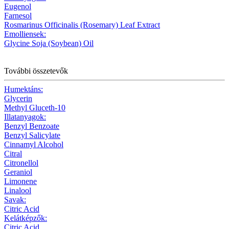
Eugenol
Farnesol
Rosmarinus Officinalis (Rosemary) Leaf Extract
Emolliensek:
Glycine Soja (Soybean) Oil
További összetevők
Humektáns:
Glycerin
Methyl Gluceth-10
Illatanyagok:
Benzyl Benzoate
Benzyl Salicylate
Cinnamyl Alcohol
Citral
Citronellol
Geraniol
Limonene
Linalool
Savak:
Citric Acid
Kelátképzők:
Citric Acid