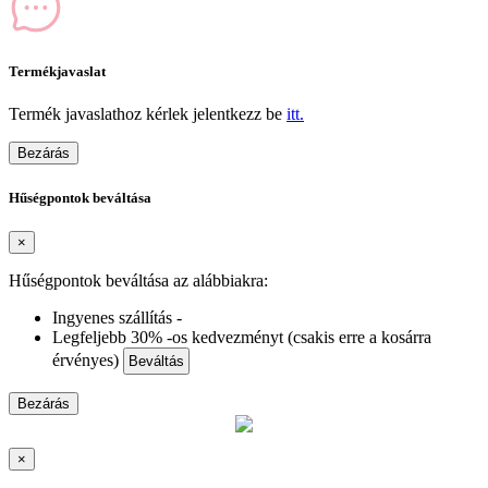
Termékjavaslat
Termék javaslathoz kérlek jelentkezz be
itt.
Bezárás
Hűségpontok beváltása
×
Hűségpontok beváltása az alábbiakra:
Ingyenes szállítás -
Legfeljebb 30% -os kedvezményt (csakis erre a kosárra
érvényes)
Beváltás
Bezárás
×