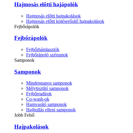
Hajmosás előtti hajápolók
Hajmosás előtti hajpakolások
Hajmosás előtti kötéserősítő hajpakolások
Fejbőrápolók
Fejbőrápolók
Fejbőrhámlasztók
Fejbőrápoló szérumok
Samponok
Samponok
Mindennapos samponok
Mélytisztító samponok
Fejbőrradírok
Co-wash-ok
Hamvasító samponok
Hajhullás elleni samponok
Jobb Felső
Hajpakolások