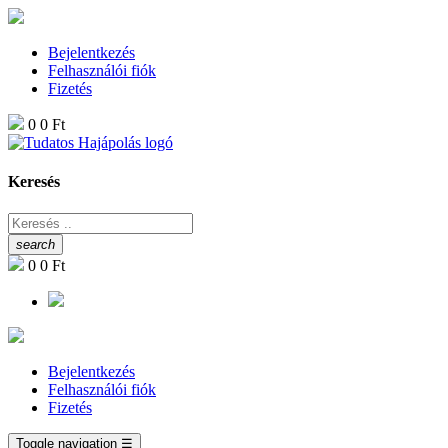
Bejelentkezés
Felhasználói fiók
Fizetés
0
0 Ft
Keresés
search
0
0 Ft
Bejelentkezés
Felhasználói fiók
Fizetés
Toggle navigation
☰