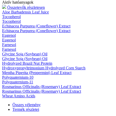
Aktív hatóanyagok
Összetevők részletesen
Aloe Barbadensis Leaf Juice
Tocopherol
Tocopherol
Echinacea Purpurea (Coneflower) Extract
Echinacea Purpurea (Coneflower) Extract
Eugenol
Eugenol
Farnesol
Farnesol
Glycine Soja (Soybean) Oil
Glycine Soja (Soybean) Oil
Hydrolyzed Brazil Nut Protein
Hydroxypropyltrimonium Hydrolyzed Corn Starch
Mentha Piperita (Peppermint) Leaf Extract
Polyquaternium-10
Polyquaternium-11
Rosmarinus Officinalis (Rosemary) Leaf Extract
Rosmarinus Officinalis (Rosemary) Leaf Extract
Wheat Amino Acids
Összes vélemény
Termék részletei