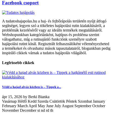
Facebook csoport
A tudatoshajapolas.hu a haj- és fejbőrápolás területén nyújt átfogó
segítséget, legyen szó a tökéletes hajápolási rutin kialakításáról, a
problémák kezeléséről vagy az ideális termékek megtalálásáról.
Webshopunkban kategóriánként, hajtípus és probléma szerint
válogathatsz, míg a rutinajánló funkciónk személyre szabott
hajápolási rutint kínál. Regisztrált felhasználóként véleményezheted
a termékeket és olvashatsz mások tapasztalatairól, blogunkban pedig
inspiráló cikkek várnak a tudatos hajápolás világából.
Legfrissebb cikkek
Védd a hajad alvás közben is – Tippek a...
ápr
15, 2026
by
Berki Bianka
Vasárnap Hétfő Kedd Szerda Csütörtök Péntek Szombat January
February March April May June July August September October
November December st nd rd th