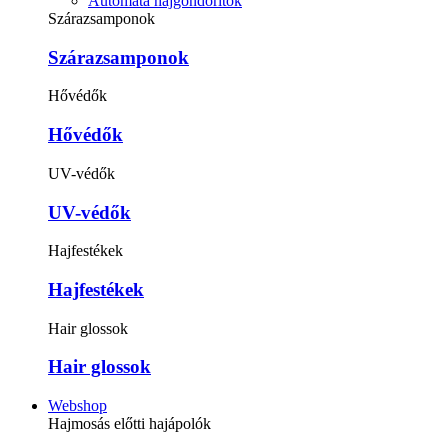
Automata hajgöndörítők
Szárazsamponok
Szárazsamponok
Hővédők
Hővédők
UV-védők
UV-védők
Hajfestékek
Hajfestékek
Hair glossok
Hair glossok
Webshop
Hajmosás előtti hajápolók