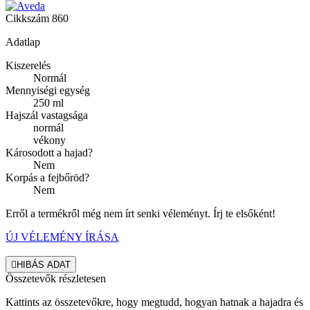
Cikkszám
860
Adatlap
Kiszerelés
Normál
Mennyiségi egység
250 ml
Hajszál vastagsága
normál
vékony
Károsodott a hajad?
Nem
Korpás a fejbőröd?
Nem
Erről a termékről még nem írt senki véleményt. Írj te elsőként!
ÚJ VÉLEMÉNY ÍRÁSA

HIBÁS ADAT
Összetevők részletesen
Kattints az összetevőkre, hogy megtudd, hogyan hatnak a hajadra és