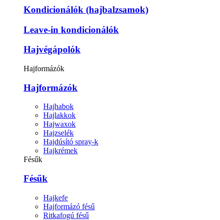
Kondicionálók (hajbalzsamok)
Leave-in kondicionálók
Hajvégápolók
Hajformázók
Hajformázók
Hajhabok
Hajlakkok
Hajwaxok
Hajzselék
Hajdúsító spray-k
Hajkrémek
Fésűk
Fésűk
Hajkefe
Hajformázó fésű
Ritkafogú fésű