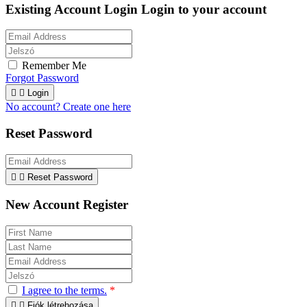
Existing Account Login
Login to your account
Remember Me
Forgot Password


Login
No account? Create one here
Reset Password


Reset Password
New Account Register
I agree to the terms.
*


Fiók létrehozása