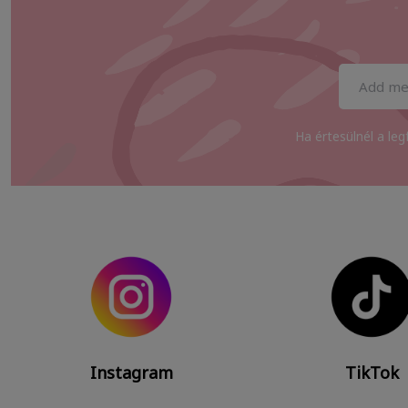
Ha értesülnél a leg
Instagram
TikTok