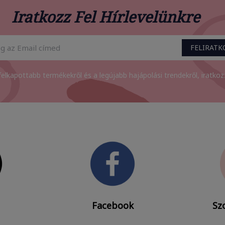
Iratkozz Fel Hírlevelünkre
FELIRAT
felkapottabb termékekről és a legújabb hajápolási trendekről, iratkozz 
Facebook
Szo