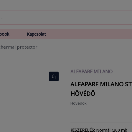
book
Kapcsolat
 thermal protector
ALFAPARF MILANO
Új
ALFAPARF MILANO ST
HŐVÉDŐ
Hővédők
KISZERELÉS:
Normál (200 ml)