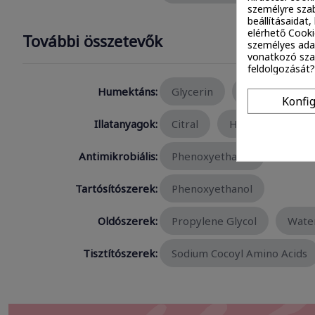
személyre szab
beállításaidat
elérhető Cooki
További összetevők
személyes ada
vonatkozó szab
feldolgozását?
Humektáns:
Glycerin
Propylene Gly
Konfi
Illatanyagok:
Citral
Hexyl Cinnamal
Antimikrobiális:
Phenoxyethanol
Tartósítószerek:
Phenoxyethanol
Oldószerek:
Propylene Glycol
Water
Tisztítószerek:
Sodium Cocoyl Amino Acids