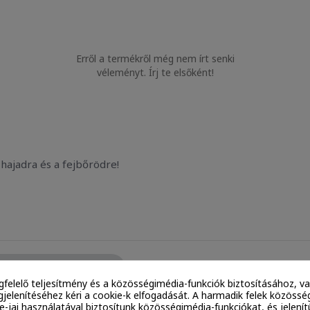
Erről a termékről még nem írt senki
véleményt. Írj te elsőként!
hajadra és a fejbőrödre!
7 Panthenyl Phosphate
gfelelő teljesítmény és a közösségimédia-funkciók biztosításához, va
jelenítéséhez kéri a cookie-k elfogadását. A harmadik felek közössé
d Extract
ie-jai használatával biztosítunk közösségimédia-funkciókat, és jelen