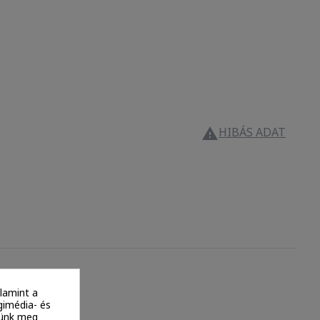
HIBÁS ADAT

lamint a
gimédia- és
ítünk meg