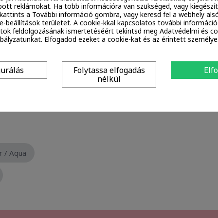
ott reklámokat. Ha több információra van szükséged, vagy kiegészí
, kattints a További információ gombra, vagy keresd fel a webhely alsó
e-beállítások területet. A cookie-kkal kapcsolatos további információ
tok feldolgozásának ismertetéséért tekintsd meg Adatvédelmi és co
ályzatunkat. Elfogadod ezeket a cookie-kat és az érintett személy
col
gurálás
Folytassa elfogadás
Elf
nélkül
Limonene
Linalool
Parfum / Fragrance
 / Aqua