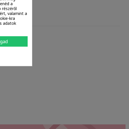
tenéd a
 részéről
ért, valamint a
okie-kra
es adatok
ogad