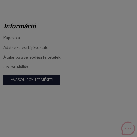
Információ
Kapcsolat
Hajnövesztő Kihívás: 10 Hét, Amiben...
Adatkezelési tájékoztató
febr
24, 2026
Általános szerződési feltételek
Online elállás
A Hajnövesztés Tudománya És A Belső...
JAVASOLJ EGY TERMÉKET!
febr
23, 2026