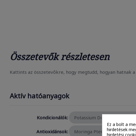
Összetevők részletesen
Kattints az összetevőkre, hogy megtudd, hogyan hatnak a 
Aktív hatóanyagok
Kondicionálók:
Potassium Dimethicone Peg-
Ez a bolt a me
hirdetések meg
Antioxidánsok:
Moringa Pterygosperma See
hirdetési cook