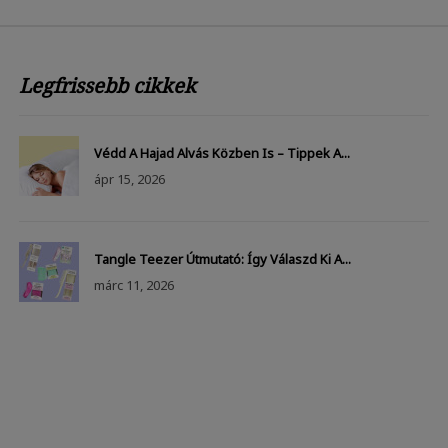
Legfrissebb cikkek
Védd A Hajad Alvás Közben Is – Tippek A...
ápr
15, 2026
Tangle Teezer Útmutató: Így Válaszd Ki A...
márc
11, 2026