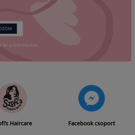
KOZOM
fel a hírlevelünkre!
fi’s Haircare
Facebook csoport