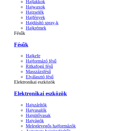
Hajlakkok
Hajwaxok
Hajzselék
Hajfények
Hajdúsító spray-k
Hajkrémek
Fésűk
Fésűk
Hajkefe
Hajformázó fésű
Ritkafogú fésű
Masszázsfésű
Elválasztó fésű
Elektronikai eszközök
Elektronikai eszközök
Hajszárítók
Hajvasalók
Hajsütővasak
Hajvágók
Meleglevegős hajformázók