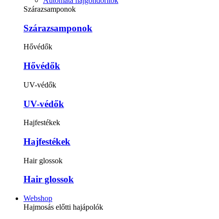
Automata hajgöndörítők
Szárazsamponok
Szárazsamponok
Hővédők
Hővédők
UV-védők
UV-védők
Hajfestékek
Hajfestékek
Hair glossok
Hair glossok
Webshop
Hajmosás előtti hajápolók