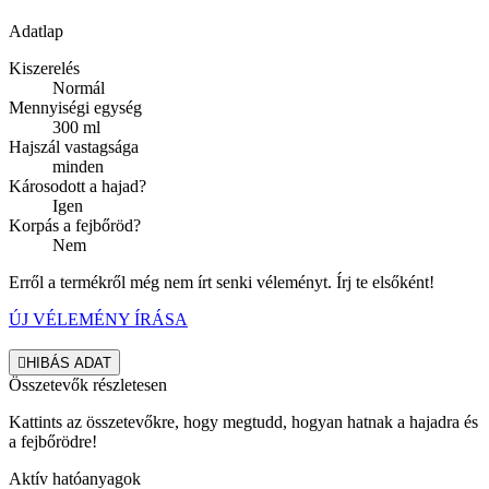
Adatlap
Kiszerelés
Normál
Mennyiségi egység
300 ml
Hajszál vastagsága
minden
Károsodott a hajad?
Igen
Korpás a fejbőröd?
Nem
Erről a termékről még nem írt senki véleményt. Írj te elsőként!
ÚJ VÉLEMÉNY ÍRÁSA

HIBÁS ADAT
Összetevők részletesen
Kattints az összetevőkre, hogy megtudd, hogyan hatnak a hajadra és
a fejbőrödre!
Aktív hatóanyagok