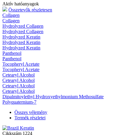
Aktív hatóanyagok
Összetevők részletesen
Collagen
Collagen
Hydrolyzed Collagen
Hydrolyzed Collagen
Hydrolyzed Keratin
Hydrolyzed Keratin
Hydrolyzed Keratin
Panthenol
Panthenol
Tocopheryl Acetate
Tocopheryl Acetate
Cetearyl Alcohol
Cetearyl Alcohol
Cetearyl Alcohol
Cetearyl Alcohol
Dipalmitoylethyl Hydroxyethylmonium Methosulfate
Polyquaternium-7
Összes vélemény
Termék részletei
Cikkszám
1224