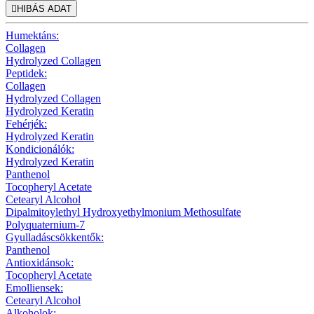

HIBÁS ADAT
Humektáns:
Collagen
Hydrolyzed Collagen
Peptidek:
Collagen
Hydrolyzed Collagen
Hydrolyzed Keratin
Fehérjék:
Hydrolyzed Keratin
Kondicionálók:
Hydrolyzed Keratin
Panthenol
Tocopheryl Acetate
Cetearyl Alcohol
Dipalmitoylethyl Hydroxyethylmonium Methosulfate
Polyquaternium-7
Gyulladáscsökkentők:
Panthenol
Antioxidánsok:
Tocopheryl Acetate
Emolliensek:
Cetearyl Alcohol
Alkoholok: