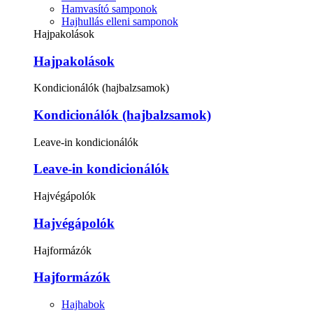
Hamvasító samponok
Hajhullás elleni samponok
Hajpakolások
Hajpakolások
Kondicionálók (hajbalzsamok)
Kondicionálók (hajbalzsamok)
Leave-in kondicionálók
Leave-in kondicionálók
Hajvégápolók
Hajvégápolók
Hajformázók
Hajformázók
Hajhabok