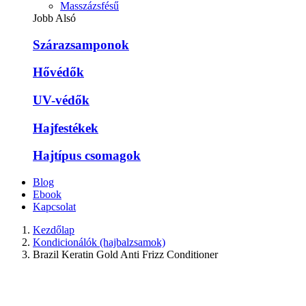
Masszázsfésű
Jobb Alsó
Szárazsamponok
Hővédők
UV-védők
Hajfestékek
Hajtípus csomagok
Blog
Ebook
Kapcsolat
Kezdőlap
Kondicionálók (hajbalzsamok)
Brazil Keratin Gold Anti Frizz Conditioner