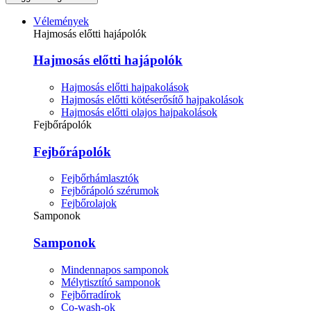
Vélemények
Hajmosás előtti hajápolók
Hajmosás előtti hajápolók
Hajmosás előtti hajpakolások
Hajmosás előtti kötéserősítő hajpakolások
Hajmosás előtti olajos hajpakolások
Fejbőrápolók
Fejbőrápolók
Fejbőrhámlasztók
Fejbőrápoló szérumok
Fejbőrolajok
Samponok
Samponok
Mindennapos samponok
Mélytisztító samponok
Fejbőrradírok
Co-wash-ok