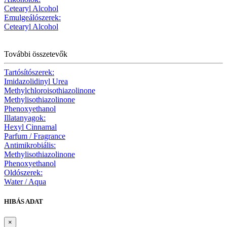
Cetearyl Alcohol
Emulgeálószerek:
Cetearyl Alcohol
További összetevők
Tartósítószerek:
Imidazolidinyl Urea
Methylchloroisothiazolinone
Methylisothiazolinone
Phenoxyethanol
Illatanyagok:
Hexyl Cinnamal
Parfum / Fragrance
Antimikrobiális:
Methylisothiazolinone
Phenoxyethanol
Oldószerek:
Water / Aqua
HIBÁS ADAT
×