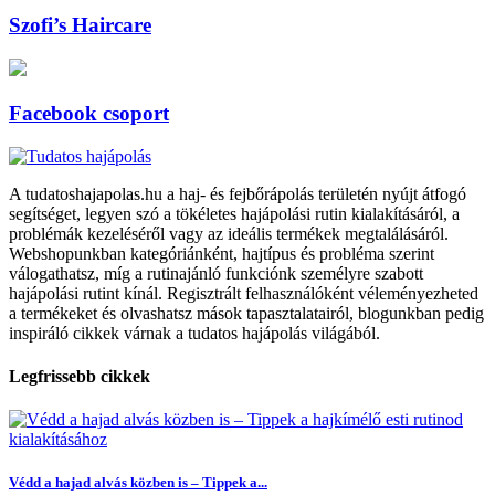
Szofi’s Haircare
Facebook csoport
A tudatoshajapolas.hu a haj- és fejbőrápolás területén nyújt átfogó
segítséget, legyen szó a tökéletes hajápolási rutin kialakításáról, a
problémák kezeléséről vagy az ideális termékek megtalálásáról.
Webshopunkban kategóriánként, hajtípus és probléma szerint
válogathatsz, míg a rutinajánló funkciónk személyre szabott
hajápolási rutint kínál. Regisztrált felhasználóként véleményezheted
a termékeket és olvashatsz mások tapasztalatairól, blogunkban pedig
inspiráló cikkek várnak a tudatos hajápolás világából.
Legfrissebb cikkek
Védd a hajad alvás közben is – Tippek a...