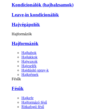
Kondicionálók (hajbalzsamok)
Leave-in kondicionálók
Hajvégápolók
Hajformázók
Hajformázók
Hajhabok
Hajlakkok
Hajwaxok
Hajzselék
Hajdúsító spray-k
Hajkrémek
Fésűk
Fésűk
Hajkefe
Hajformázó fésű
Ritkafogú fésű