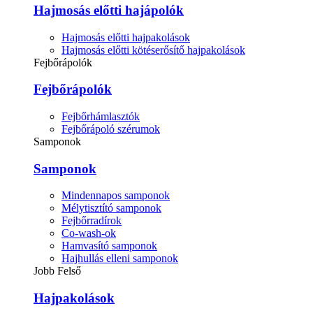
Hajmosás előtti hajápolók
Hajmosás előtti hajpakolások
Hajmosás előtti kötéserősítő hajpakolások
Fejbőrápolók
Fejbőrápolók
Fejbőrhámlasztók
Fejbőrápoló szérumok
Samponok
Samponok
Mindennapos samponok
Mélytisztító samponok
Fejbőrradírok
Co-wash-ok
Hamvasító samponok
Hajhullás elleni samponok
Jobb Felső
Hajpakolások