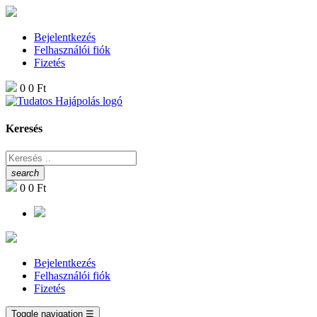
Bejelentkezés
Felhasználói fiók
Fizetés
0
0 Ft
Keresés
search
0
0 Ft
Bejelentkezés
Felhasználói fiók
Fizetés
Toggle navigation
☰