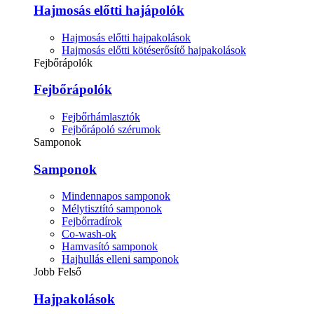
Hajmosás előtti hajápolók
Hajmosás előtti hajpakolások
Hajmosás előtti kötéserősítő hajpakolások
Fejbőrápolók
Fejbőrápolók
Fejbőrhámlasztók
Fejbőrápoló szérumok
Samponok
Samponok
Mindennapos samponok
Mélytisztító samponok
Fejbőrradírok
Co-wash-ok
Hamvasító samponok
Hajhullás elleni samponok
Jobb Felső
Hajpakolások