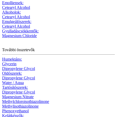
Emolliensek:
Cetearyl Alcohol
Alkoholok:
Cetearyl Alcohol
Emulgeálószerek:
Cetearyl Alcohol
Gyulladáscsökkentők:
Magnesium Chloride
További összetevők
Humektáns:
Glycerin
Dipropylene Glycol
Oldószerek:
Dipropylene Glycol
Water / Aqua
Tartósítószerek:
Dipropylene Glycol
Magnesium Nitrate
Methylchloroisothiazolinone
Methylisothiazolinone
Phenoxyethanol
Kelátképzők: