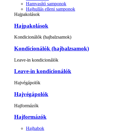
Hamvasító samponok
Hajhullás elleni samponok
Hajpakolások
Hajpakolások
Kondicionálók (hajbalzsamok)
Kondicionálók (hajbalzsamok)
Leave-in kondicionálók
Leave-in kondicionálók
Hajvégápolók
Hajvégápolók
Hajformázók
Hajformázók
Hajhabok