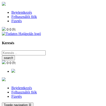
Bejelentkezés
Felhasználói fiók
Fizetés
0
0 Ft
Keresés
search
0
0 Ft
Bejelentkezés
Felhasználói fiók
Fizetés
Toggle navigation
☰