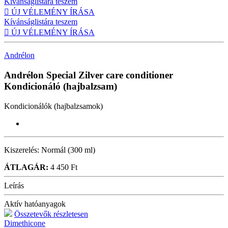
Kívánságlistára teszem

ÚJ VÉLEMÉNY ÍRÁSA
Kívánságlistára teszem

ÚJ VÉLEMÉNY ÍRÁSA
Andrélon
Andrélon Special Zilver care conditioner
Kondicionáló (hajbalzsam)
Kondicionálók (hajbalzsamok)
Kiszerelés:
Normál (300 ml)
ÁTLAGÁR:
4 450 Ft
Leírás
Aktív hatóanyagok
Összetevők részletesen
Dimethicone