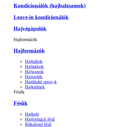
Kondicionálók (hajbalzsamok)
Leave-in kondicionálók
Hajvégápolók
Hajformázók
Hajformázók
Hajhabok
Hajlakkok
Hajwaxok
Hajzselék
Hajdúsító spray-k
Hajkrémek
Fésűk
Fésűk
Hajkefe
Hajformázó fésű
Ritkafogú fésű