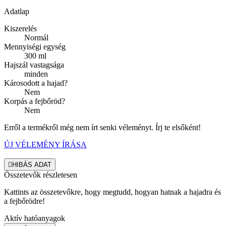
Adatlap
Kiszerelés
Normál
Mennyiségi egység
300 ml
Hajszál vastagsága
minden
Károsodott a hajad?
Nem
Korpás a fejbőröd?
Nem
Erről a termékről még nem írt senki véleményt. Írj te elsőként!
ÚJ VÉLEMÉNY ÍRÁSA

HIBÁS ADAT
Összetevők részletesen
Kattints az összetevőkre, hogy megtudd, hogyan hatnak a hajadra és
a fejbőrödre!
Aktív hatóanyagok