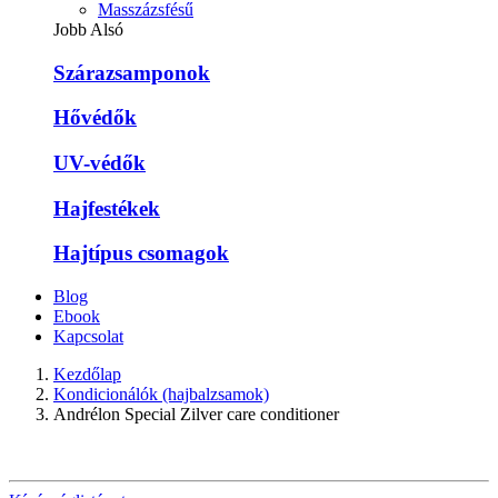
Masszázsfésű
Jobb Alsó
Szárazsamponok
Hővédők
UV-védők
Hajfestékek
Hajtípus csomagok
Blog
Ebook
Kapcsolat
Kezdőlap
Kondicionálók (hajbalzsamok)
Andrélon Special Zilver care conditioner