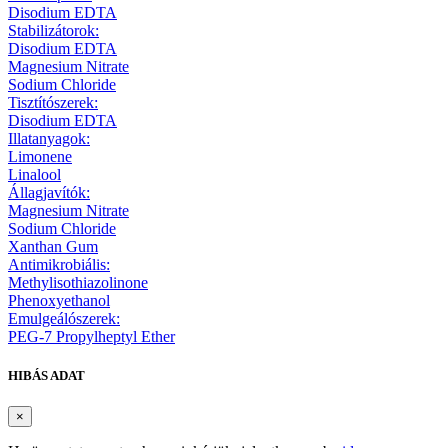
Disodium EDTA
Stabilizátorok:
Disodium EDTA
Magnesium Nitrate
Sodium Chloride
Tisztítószerek:
Disodium EDTA
Illatanyagok:
Limonene
Linalool
Állagjavítók:
Magnesium Nitrate
Sodium Chloride
Xanthan Gum
Antimikrobiális:
Methylisothiazolinone
Phenoxyethanol
Emulgeálószerek:
PEG-7 Propylheptyl Ether
HIBÁS ADAT
×