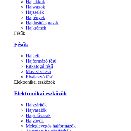
Hajlakkok
Hajwaxok
Hajzselék
Hajfények
Hajdúsító spray-k
Hajkrémek
Fésűk
Fésűk
Hajkefe
Hajformázó fésű
Ritkafogú fésű
Masszázsfésű
Elválasztó fésű
Elektronikai eszközök
Elektronikai eszközök
Hajszárítók
Hajvasalók
Hajsütővasak
Hajvágók
Meleglevegős hajformázók