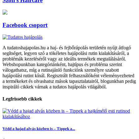
Szofi’s Haircare
Facebook csoport
A tudatoshajapolas.hu a haj- és fejbőrápolás területén nyújt átfogó
segítséget, legyen szó a tökéletes hajápolási rutin kialakításáról, a
problémák kezeléséről vagy az ideális termékek megtalálásáról.
Webshopunkban kategóriánként, hajtípus és probléma szerint
válogathatsz, míg a rutinajánló funkciónk személyre szabott
hajápolási rutint kínál. Regisztrált felhasználóként véleményezheted
a termékeket és olvashatsz mások tapasztalatairól, blogunkban pedig
inspiráló cikkek várnak a tudatos hajápolás világából.
Legfrissebb cikkek
Védd a hajad alvás közben is – Tippek a...