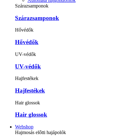
Automata hajgöndörítők
Szárazsamponok
Szárazsamponok
Hővédők
Hővédők
UV-védők
UV-védők
Hajfestékek
Hajfestékek
Hair glossok
Hair glossok
Webshop
Hajmosás előtti hajápolók