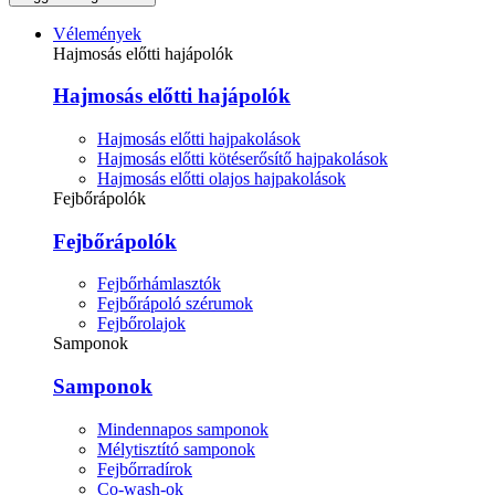
Vélemények
Hajmosás előtti hajápolók
Hajmosás előtti hajápolók
Hajmosás előtti hajpakolások
Hajmosás előtti kötéserősítő hajpakolások
Hajmosás előtti olajos hajpakolások
Fejbőrápolók
Fejbőrápolók
Fejbőrhámlasztók
Fejbőrápoló szérumok
Fejbőrolajok
Samponok
Samponok
Mindennapos samponok
Mélytisztító samponok
Fejbőrradírok
Co-wash-ok