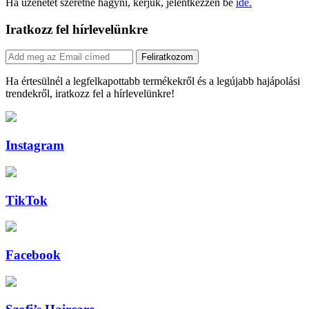
Ha üzenetet szeretne hagyni, kérjük, jelentkezzen be
ide.
Iratkozz fel hírlevelünkre
Feliratkozom
Ha értesülnél a legfelkapottabb termékekről és a legújabb hajápolási
trendekről, iratkozz fel a hírlevelünkre!
Instagram
TikTok
Facebook