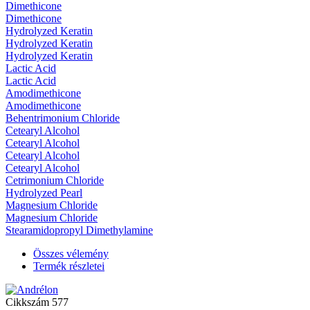
Dimethicone
Dimethicone
Hydrolyzed Keratin
Hydrolyzed Keratin
Hydrolyzed Keratin
Lactic Acid
Lactic Acid
Amodimethicone
Amodimethicone
Behentrimonium Chloride
Cetearyl Alcohol
Cetearyl Alcohol
Cetearyl Alcohol
Cetearyl Alcohol
Cetrimonium Chloride
Hydrolyzed Pearl
Magnesium Chloride
Magnesium Chloride
Stearamidopropyl Dimethylamine
Összes vélemény
Termék részletei
Cikkszám
577