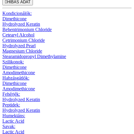

HIBÁS ADAT
Kondicionálók:
Dimethicone
Hydrolyzed Keratin
Behentrimonium Chloride
Cetearyl Alcohol
Cetrimonium Chloride
Hydrolyzed Pearl
Magnesium Chloride
Stearamidopropyl Dimethylamine
Szilikonok:
Dimethicone
Amodimethicone
Habzásgátlók:
Dimethicone
Amodimethicone
Fehérjék:
Hydrolyzed Keratin
Peptidek:
Hydrolyzed Keratin
Humektáns:
Lactic Acid
Savak:
Lactic Acid