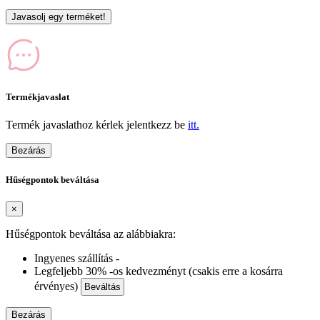
Javasolj egy terméket!
Termékjavaslat
Termék javaslathoz kérlek jelentkezz be
itt.
Bezárás
Hűségpontok beváltása
×
Hűségpontok beváltása az alábbiakra:
Ingyenes szállítás -
Legfeljebb 30% -os kedvezményt (csakis erre a kosárra
érvényes)
Beváltás
Bezárás