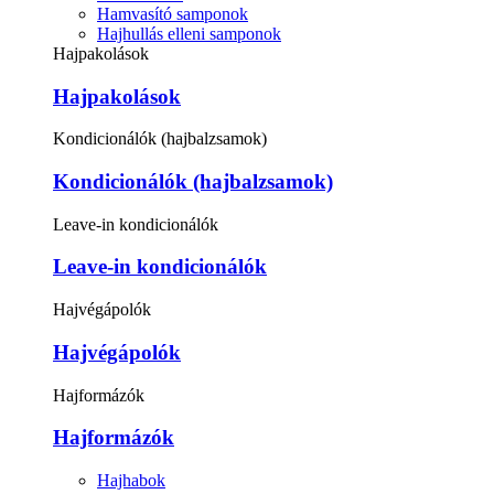
Hamvasító samponok
Hajhullás elleni samponok
Hajpakolások
Hajpakolások
Kondicionálók (hajbalzsamok)
Kondicionálók (hajbalzsamok)
Leave-in kondicionálók
Leave-in kondicionálók
Hajvégápolók
Hajvégápolók
Hajformázók
Hajformázók
Hajhabok