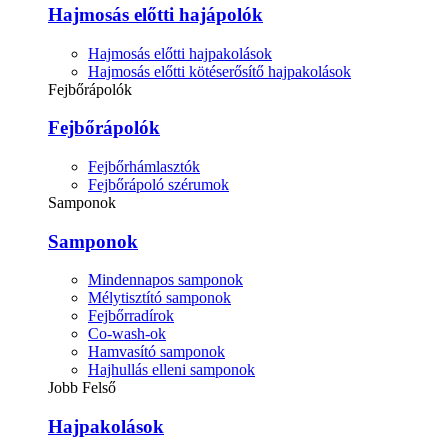
Hajmosás előtti hajápolók
Hajmosás előtti hajpakolások
Hajmosás előtti kötéserősítő hajpakolások
Fejbőrápolók
Fejbőrápolók
Fejbőrhámlasztók
Fejbőrápoló szérumok
Samponok
Samponok
Mindennapos samponok
Mélytisztító samponok
Fejbőrradírok
Co-wash-ok
Hamvasító samponok
Hajhullás elleni samponok
Jobb Felső
Hajpakolások