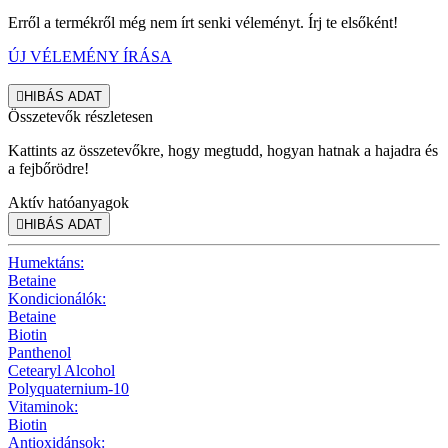
Erről a termékről még nem írt senki véleményt. Írj te elsőként!
ÚJ VÉLEMÉNY ÍRÁSA

HIBÁS ADAT
Összetevők részletesen
Kattints az összetevőkre, hogy megtudd, hogyan hatnak a hajadra és
a fejbőrödre!
Aktív hatóanyagok

HIBÁS ADAT
Humektáns:
Betaine
Kondicionálók:
Betaine
Biotin
Panthenol
Cetearyl Alcohol
Polyquaternium-10
Vitaminok:
Biotin
Antioxidánsok: