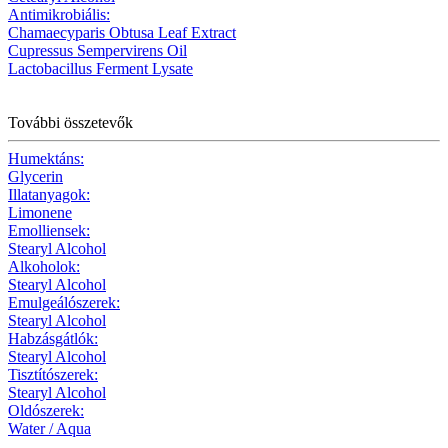
Antimikrobiális:
Chamaecyparis Obtusa Leaf Extract
Cupressus Sempervirens Oil
Lactobacillus Ferment Lysate
További összetevők
Humektáns:
Glycerin
Illatanyagok:
Limonene
Emolliensek:
Stearyl Alcohol
Alkoholok:
Stearyl Alcohol
Emulgeálószerek:
Stearyl Alcohol
Habzásgátlók:
Stearyl Alcohol
Tisztítószerek:
Stearyl Alcohol
Oldószerek:
Water / Aqua