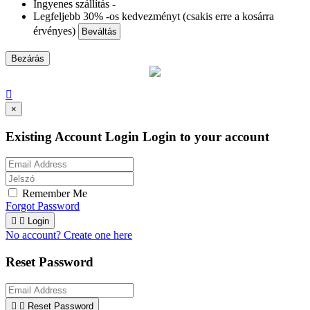
Ingyenes szállítás -
Legfeljebb 30% -os kedvezményt (csakis erre a kosárra
érvényes)
Beváltás
Bezárás

×
Existing Account Login
Login to your account
Remember Me
Forgot Password


Login
No account? Create one here
Reset Password


Reset Password