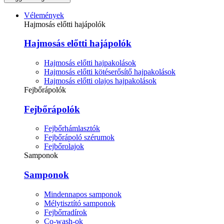
Vélemények
Hajmosás előtti hajápolók
Hajmosás előtti hajápolók
Hajmosás előtti hajpakolások
Hajmosás előtti kötéserősítő hajpakolások
Hajmosás előtti olajos hajpakolások
Fejbőrápolók
Fejbőrápolók
Fejbőrhámlasztók
Fejbőrápoló szérumok
Fejbőrolajok
Samponok
Samponok
Mindennapos samponok
Mélytisztító samponok
Fejbőrradírok
Co-wash-ok