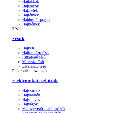
Hajlakkok
Hajwaxok
Hajzselék
Hajfények
Hajdúsító spray-k
Hajkrémek
Fésűk
Fésűk
Hajkefe
Hajformázó fésű
Ritkafogú fésű
Masszázsfésű
Elválasztó fésű
Elektronikai eszközök
Elektronikai eszközök
Hajszárítók
Hajvasalók
Hajsütővasak
Hajvágók
Meleglevegős hajformázók