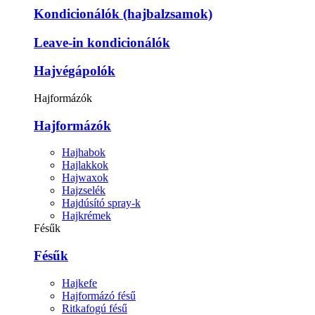
Kondicionálók (hajbalzsamok)
Leave-in kondicionálók
Hajvégápolók
Hajformázók
Hajformázók
Hajhabok
Hajlakkok
Hajwaxok
Hajzselék
Hajdúsító spray-k
Hajkrémek
Fésűk
Fésűk
Hajkefe
Hajformázó fésű
Ritkafogú fésű