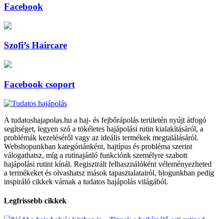
Facebook
Szofi’s Haircare
Facebook csoport
A tudatoshajapolas.hu a haj- és fejbőrápolás területén nyújt átfogó
segítséget, legyen szó a tökéletes hajápolási rutin kialakításáról, a
problémák kezeléséről vagy az ideális termékek megtalálásáról.
Webshopunkban kategóriánként, hajtípus és probléma szerint
válogathatsz, míg a rutinajánló funkciónk személyre szabott
hajápolási rutint kínál. Regisztrált felhasználóként véleményezheted
a termékeket és olvashatsz mások tapasztalatairól, blogunkban pedig
inspiráló cikkek várnak a tudatos hajápolás világából.
Legfrissebb cikkek