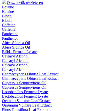
Összetevők részletesen
Betaine
Betaine
Biotin
Biotin
Caffeine
Caffeine
Panthenol
Panthenol
Abies Sibirica Oil
Abies Sibirica Oil
Bifida Ferment Lysate
Cetearyl Alcohol
Cetearyl Alcohol
Cetearyl Alcohol
Cetearyl Alcohol
Chamaecyparis Obtusa Leaf Extract
Chamaecyparis Obtusa Leaf Extract
Cupressus Sempervirens Oil
Cupressus Sempervirens Oil
Lactobacillus Ferment Lysate
Lactobacillus Ferment Lysate
Ocimum Sanctum Leaf Extract
Origanum Vulgare Leaf Extract
Pinus Densiflora Leaf Extract