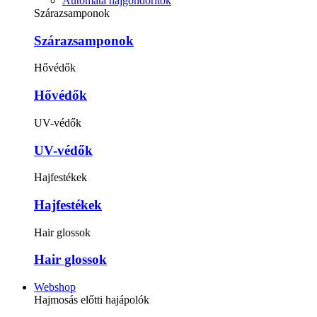
Automata hajgöndörítők
Szárazsamponok
Szárazsamponok
Hővédők
Hővédők
UV-védők
UV-védők
Hajfestékek
Hajfestékek
Hair glossok
Hair glossok
Webshop
Hajmosás előtti hajápolók