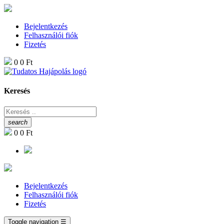
Bejelentkezés
Felhasználói fiók
Fizetés
0
0 Ft
Keresés
search
0
0 Ft
Bejelentkezés
Felhasználói fiók
Fizetés
Toggle navigation
☰