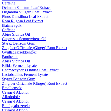
Caffeine
Ocimum Sanctum Leaf Extract
Origanum Vulgare Leaf Extract
Pinus Densiflora Leaf Extract
Rosa Rugosa Leaf Extract
Illatanyagok:
Caffeine
Abies Sibirica Oil
Cupressus Sempervirens Oil
Styrax Benzoin Gum
Zingiber Officinale (Ginger) Root Extract
Gyulladáscsökkentők:
Panthenol
Abies Sibirica Oil
Bifida Ferment Lysate
Chamaecyparis Obtusa Leaf Extract
Lactobacillus Ferment Lysate
Styrax Benzoin Gum
Zingiber Officinale (Ginger) Root Extract
Emolliensek:
Cetearyl Alcohol
Alkoholok:
Cetearyl Alcohol
Emulgeálószerek:
Cetearyl Alcohol