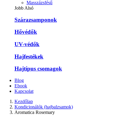
Masszázsfésű
Jobb Alsó
Szárazsamponok
Hővédők
UV-védők
Hajfestékek
Hajtípus csomagok
Blog
Ebook
Kapcsolat
Kezdőlap
Kondicionálók (hajbalzsamok)
Aromatica Rosemary