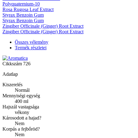
Polyquaternium-10
Rosa Rugosa Leaf Extract
Styrax Benzoin Gum
Styrax Benzoin Gum
Zingiber Officinale (Ginger) Root Extract
Zingiber Officinale (Ginger) Root Extract
Összes vélemény
Termék részletei
Cikkszám
726
Adatlap
Kiszerelés
Normál
Mennyiségi egység
400 ml
Hajszál vastagsága
vékony
Károsodott a hajad?
Nem
Korpás a fejbőröd?
Nem